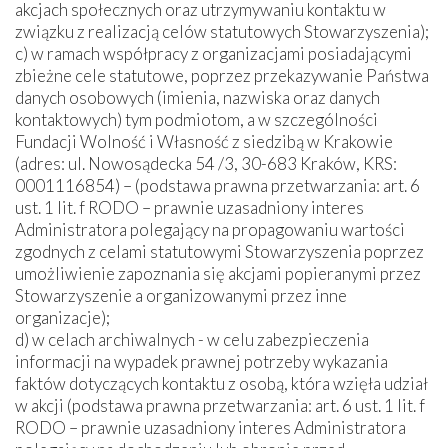
akcjach społecznych oraz utrzymywaniu kontaktu w
związku z realizacją celów statutowych Stowarzyszenia);
c) w ramach współpracy z organizacjami posiadającymi
zbieżne cele statutowe, poprzez przekazywanie Państwa
danych osobowych (imienia, nazwiska oraz danych
kontaktowych) tym podmiotom, a w szczególności
Fundacji Wolność i Własność z siedzibą w Krakowie
(adres: ul. Nowosądecka 54 /3, 30-683 Kraków, KRS:
0001116854) – (podstawa prawna przetwarzania: art. 6
ust. 1 lit. f RODO – prawnie uzasadniony interes
Administratora polegający na propagowaniu wartości
zgodnych z celami statutowymi Stowarzyszenia poprzez
umożliwienie zapoznania się akcjami popieranymi przez
Stowarzyszenie a organizowanymi przez inne
organizacje);
d) w celach archiwalnych - w celu zabezpieczenia
informacji na wypadek prawnej potrzeby wykazania
faktów dotyczących kontaktu z osobą, która wzięła udział
w akcji (podstawa prawna przetwarzania: art. 6 ust. 1 lit. f
RODO – prawnie uzasadniony interes Administratora