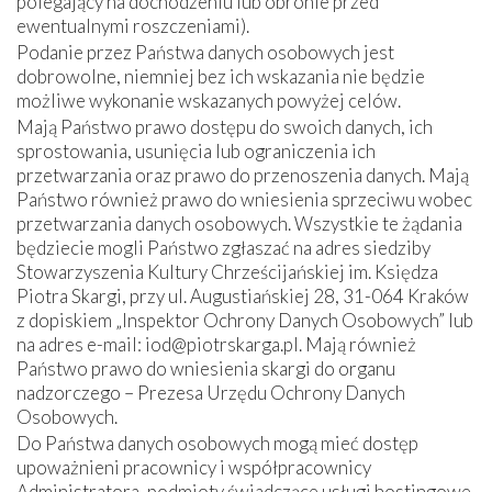
polegający na dochodzeniu lub obronie przed
ewentualnymi roszczeniami).
Podanie przez Państwa danych osobowych jest
dobrowolne, niemniej bez ich wskazania nie będzie
możliwe wykonanie wskazanych powyżej celów.
Mają Państwo prawo dostępu do swoich danych, ich
sprostowania, usunięcia lub ograniczenia ich
przetwarzania oraz prawo do przenoszenia danych. Mają
Państwo również prawo do wniesienia sprzeciwu wobec
przetwarzania danych osobowych. Wszystkie te żądania
będziecie mogli Państwo zgłaszać na adres siedziby
Stowarzyszenia Kultury Chrześcijańskiej im. Księdza
Piotra Skargi, przy ul. Augustiańskiej 28, 31-064 Kraków
z dopiskiem „Inspektor Ochrony Danych Osobowych” lub
na adres e-mail: iod@piotrskarga.pl. Mają również
Państwo prawo do wniesienia skargi do organu
nadzorczego – Prezesa Urzędu Ochrony Danych
Osobowych.
Do Państwa danych osobowych mogą mieć dostęp
upoważnieni pracownicy i współpracownicy
Administratora, podmioty świadczące usługi hostingowe,