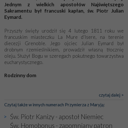
się Jej ufnie oddają, a także każdą osobę, która zawierza
Jednym z wielkich apostołów Najświętszego
Jej siebie oraz swych bliskich.
Sakramentu był francuski kapłan, św. Piotr Julian
Eymard.
Dzieje Portugalii to również historia wierności Bogu i
odstępstw, także w życiu władców. Trudne momenty w
Przyszły święty urodził się 4 lutego 1811 roku we
wymiarze tak osobistym, jak i zbiorowym, przypominają o
francuskim miasteczku La Mure d’Isere, na terenie
konieczności ciągłego zabiegania o własną duszę i o łaskę
diecezji Grenoble. Jego ojciec Julian Eymard był
Opatrzności. Wierność przynosi pomyślność –
drobnym rzemieślnikiem, prowadził własną tłocznię
przynajmniej w życiu duchowym. Odstępstwo owocuje
oleju. Służył Bogu w szeregach pokutnego towarzystwa
nieszczęściem i śmiercią. Te uniwersalne prawdy
eucharystycznego.
przychodziły na myśl, gdy słuchaliśmy opowieści
przewodników o portugalskich monarchach i wodzach,
Rodzinny dom
zwycięskich bitwach i nieszczęśliwych losach grzesznych
kochanków.
Piotr Julian to owoc drugiego małżeństwa ojca z Marią
Magdaleną Pelorce. Pierwsza żona, podobnie jak kilkoro
czytaj dalej >
Byli tym razem pośród Apostołów Fatimy reprezentanci
dzieci z obu związków, zmarła przedwcześnie. (...)
każdego spośród żyjących pokoleń. Najmłodszy uczestnik
Czytaj także w innych numerach Przymierza z Maryją:
liczył sobie 13 lat, zaś senior, pan Zdzisław – już 94.
–
[Pełny tekst w wydaniu papierowym]
Św. Piotr Kanizy - apostoł Niemiec
Całe życie marzyłem, by tu przyjechać
– przyznał w
rozmowie.
Św. Homobonus - zapomniany patron