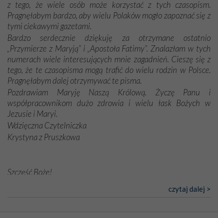
z tego, że wiele osób może korzystać z tych czasopism.
Pragnęłabym bardzo, aby wielu Polaków mogło zapoznać się z
tymi ciekawymi gazetami.
Bardzo serdecznie dziękuję za otrzymane ostatnio
„Przymierze z Maryją” i „Apostoła Fatimy”. Znalazłam w tych
numerach wiele interesujących mnie zagadnień. Cieszę się z
tego, że te czasopisma mogą trafić do wielu rodzin w Polsce.
Pragnęłabym dalej otrzymywać te pisma.
Pozdrawiam Maryję Naszą Królową. Życzę Panu i
współpracownikom dużo zdrowia i wielu łask Bożych w
Jezusie i Maryi.
Wdzięczna Czytelniczka
Krystyna z Pruszkowa
Szczęść Boże!
Bardzo dziękuję za przysyłanie mi „Przymierza z Maryją”. Jest
czytaj dalej >
to pismo, które bardzo sobie cenię i szanuję. Redagujecie
ciekawe artykuły. Zawsze czekam na nowe numery i pragnę
poinformować, że zawsze będę Was wspierać. Niech Pan Bóg