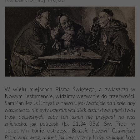
W wielu miejscach Pisma Świętego, a zwłaszcza w
Nowym Testamencie, widzimy wezwanie do trzeźwości.
Sam Pan Jezus Chrystus nawołuje:
Uważajcie na siebie, aby
wasze serca nie były ociężałe wskutek obżarstwa, pijaństwa i
trosk doczesnych, żeby ten dzień nie przypadł na was
znienacka, jak potrzask
(Łk 21,34–35a). Św. Piotr w
podobnym tonie ostrzega:
Bądźcie trzeźwi! Czuwajcie!
Przeciwnik wasz, diabeł, jak lew ryczący krąży szukając kogo