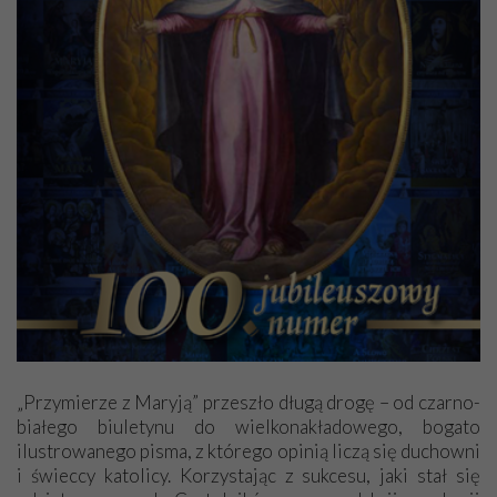
„Przymierze z Maryją” przeszło długą drogę – od czarno-
białego biuletynu do wielkonakładowego, bogato
ilustrowanego pisma, z którego opinią liczą się duchowni
i świeccy katolicy. Korzystając z sukcesu, jaki stał się