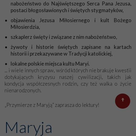
nabożeństwo do Najświętszego Serca Pana Jezusa,
Bożej Fatimskiej. Jak stawałam przed Fatimską Panią,
postaci błogosławionych i świętych stygmatyków,
mówiłam w duchu: „Jesteś taka skromniutka, skromniutka
bez korony”… A teraz moja Dostojna Pani ma koronę!
objawienia Jezusa Miłosiernego i kult Bożego
Serdecznie dziękuję, bardzo się cieszę.
Miłosierdzia,
A jeszcze kilka słów o mnie… Jestem schorowaną osobą,
szkaplerz święty i związane z nim nabożeństwo,
chodzę o lasce. Nie mam już nawet siły iść sama do kościoła –
to około 1 kilometra, ale mój sąsiad zawozi mnie co niedzielę
żywoty i historie świętych zapisane na kartach
na Mszę. Mam też problemy ze słuchem. Aparat słuchowy nie
historii i przekazywane w Tradycji katolickiej,
wszędzie zdaje egzamin, szczególnie w kościele, jak kapłan
lokalne polskie miejsca kultu Maryi.
mówi dalej od mikrofonu, to robi się pogłos, ale jakoś daję
... i wiele innych spraw, wśród których nie brakuje kwestii
sobie radę. Nie narzekam, bo mam dużą rodzinę i opiekuje się
dotykających kryzysu naszej cywilizacji, takich jak
mną córka. Praktycznie przejęła wszystkie moje obowiązki.
kondycja współczesnych rodzin, czy też walka o życie
Przepraszam, że nie nadążam za waszymi propozycjami, ale w
nienarodzonych.
miarę możliwości będę wspomagać Stowarzyszenie. Życzę
Wam wszystkim zdrowia i błogosławieństwa.
„Przymierze z Maryją” zaprasza do lektury!
Z Panem Bogiem!
Genowefa
Maryja