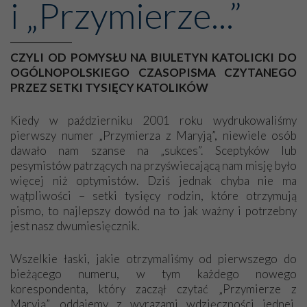
i „Przymierze...”
CZYLI OD POMYSŁU NA BIULETYN KATOLICKI DO
OGÓLNOPOLSKIEGO CZASOPISMA CZYTANEGO
PRZEZ SETKI TYSIĘCY KATOLIKÓW
Kiedy w październiku 2001 roku wydrukowaliśmy
pierwszy numer „Przymierza z Maryją”, niewiele osób
dawało nam szanse na „sukces”. Sceptyków lub
pesymistów patrzących na przyświecającą nam misję było
więcej niż optymistów. Dziś jednak chyba nie ma
wątpliwości – setki tysięcy rodzin, które otrzymują
pismo, to najlepszy dowód na to jak ważny i potrzebny
jest nasz dwumiesięcznik.
Wszelkie łaski, jakie otrzymaliśmy od pierwszego do
bieżącego numeru, w tym każdego nowego
korespondenta, który zaczął czytać „Przymierze z
Maryją”, oddajemy z wyrazami wdzięczności jednej,