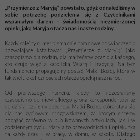
Dziękuję za wszystkie numery „Przymierza…”, bo to ciekawe
„Przymierze z Maryją” powstało, gdyż odnaleźliśmy w
czasopismo. Warto je prenumerować. Dużo opisujecie i dużo
sobie potrzebę podzielenia się z Czytelnikami
się dowiadujemy, co się dzieje teraz i kiedyś – jak to było na
wspaniałym darem – świadomością niezmierzonej
świecie dawno temu, w tamtych wiekach. Życzę Wam wielu
opieki, jaką Maryja otacza nas i nasze rodziny.
łask Bożych i siły w dalszym działaniu. Nie poddawajcie się
siłom zła, które próbują zniszczyć wszystko, co Boże. Któż jak
Każdy kolejny numer pisma daje nam nowe doświadczenia
Bóg! Pozdrawiam Was serdecznie,
pozwalające kstałtować „Przymierze z Maryją” jako
Maria
czasopismo dla rodzin, dla małżeństw oraz dla każdego,
kto czuje więź z katolicką Wiarą i Tradycją. Na tym
fundamencie propagujemy postać Matki Bożej, która w
Niech będzie pochwalony Jezus Chrystus!
tak wielu okolicznościach otacza opieką nasz naród.
Dziękuję z całego serca za cudowne „Przymierze z Maryją”.
Jestem szczęśliwa, że otrzymuję to pismo. Jest tam dużo
Od pierwszego numeru, kiedy to rozesłaliśmy
pięknych, cudownych tekstów o Maryi i Jezusie Chrystusie, a
czasopismo do niewielkiego grona korespondentów aż
także dużo o wierze katolickiej i o naszej kulturze. Są tam
do dzisiaj czujemy obecność Matki Bożej, która stała się
piękne tematy i bardzo dobre dla naszego życia wiadomości.
dla nas życiowym drogowskazem, za którym chcemy
Jestem szczęśliwa, że otrzymuję „Przymierze z Maryją”.
podążąć zarówno w publikowanych artykułach, jak i w
Dziękuję, modlę się za cały Apostolat Fatimy i za Pana
codziennym życiu. Maryja to przewodniczka i opiekunka
Prezesa.
na każdy czas – w pracy, w domu, w szkole. Dlatego
Janina z Włocławka