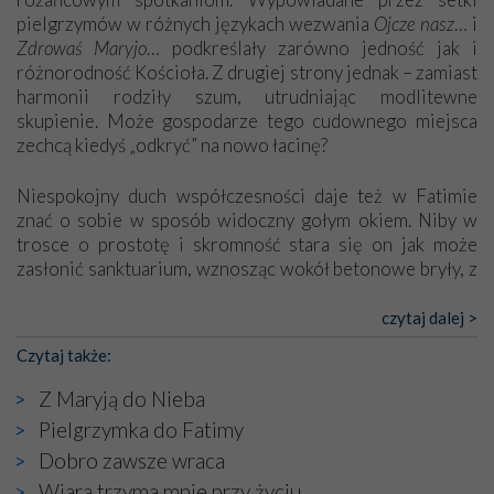
pielgrzymów w różnych językach wezwania
Ojcze nasz
… i
Zdrowaś Maryjo
… podkreślały zarówno jedność jak i
różnorodność Kościoła. Z drugiej strony jednak – zamiast
harmonii rodziły szum, utrudniając modlitewne
skupienie. Może gospodarze tego cudownego miejsca
zechcą kiedyś „odkryć” na nowo łacinę?
Niespokojny duch współczesności daje też w Fatimie
znać o sobie w sposób widoczny gołym okiem. Niby w
trosce o prostotę i skromność stara się on jak może
zasłonić sanktuarium, wznosząc wokół betonowe bryły, z
których niektóre nawet zostały poświęcone jako miejsca
katolickiego kultu. Tylko co wspólnego z żywą,
czytaj dalej >
autentyczną wiarą mogą mieć płaskie, szare bunkry albo
Czytaj także:
kaplice, w których Tabernakulum przypomina bardziej
skrzynkę na narzędzia? Albo co powiedzieć o ustawionym
Z Maryją do Nieba
tuż przy nowej bazylice wielkim krzyżu, na którym
Pielgrzymka do Fatimy
zamiast Chrystusa umieszczono dziwaczną postać jakby
Dobro zawsze wraca
wyjętą ze starożytnych hieroglifów? W kulturowym
kontekście naszych czasów to raczej karykatura niż godny
Wiara trzyma mnie przy życiu