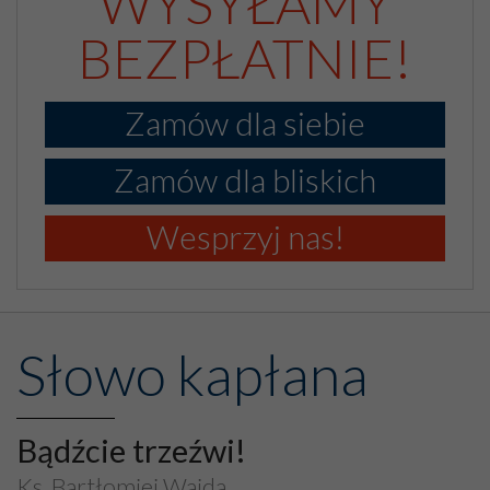
WYSYŁAMY
BEZPŁATNIE!
Zamów dla siebie
Zamów dla bliskich
Wesprzyj nas!
Słowo kapłana
Bądźcie trzeźwi!
Ks. Bartłomiej Wajda