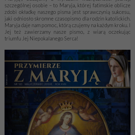
szczególnej osobie – to Maryja, której fatimskie oblicze
zdobi okładkę naszego pisma jest sprawczynią sukcesu,
jaki odniosło skromne czasopismo dla rodzin katolickich.
Maryja daje nam pomoc, którą czujemy na każdym kroku. I
Jej też zawierzamy nasze pismo, z wiarą oczekując
triumfu Jej Niepokalanego Serca!