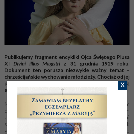
Publikujemy fragment encykliki Ojca Świętego Piusa
XI
Divini illius Magistri
z 31 grudnia 1929 roku.
Dokument ten porusza niezwykle ważny temat –
chrześcijańskie wychowanie młodzieży. Chociaż od jej
publikacji minął prawie wiek, wciąż uderza swą
X
aktualnością!
Nigdy nie powinno się tracić z oczu, że przedmiotem
chrześcijańskiego wychowania jest cały człowiek, duch
złączony z ciałem w jedności natury, ze wszystkimi
swoimi władzami przyrodzonymi i nadprzyrodzonymi, jak
go nam przedstawia zdrowy rozum i Objawienie; przeto