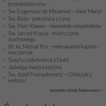
przedsiębiorców
Nasza pielgrzymka nie byłaby tak bogata w duchową treść
Św. Eugeniusz de Mazenod – oblat Maryi
bez obecności duszpasterza – księdza Krzysztofa.
Oprócz zapewnienia nam możliwości codziennego
Św. Róża - pokutnica z Limy
wysłuchania Mszy Świętej, dawał on wyrazy swej
Św. Piotr Klawer - niewolnik niewolników
niezwykłej czci dla Matki Bożej śpiewem
Godzinek
i
Św. Jan od Krzyża - mistrz życia
pięknych pieśni.
duchowego
Każdy z nas przywiózł Matce Bożej bagaż własnych
Bł. ks. Michał Pro - meksykański kapłan i
intencji, od tych najbardziej osobistych po zbiorowe –
meczennik
dotyczące Kościoła i Ojczyzny. Każdy też otrzymał w
Święty cudotwórca z Dukli
duchowym wymiarze to, czego najbardziej potrzebował.
To doświadczenie znają wszyscy pielgrzymujący ze
Jadwiga, święta księżna
szczerą intencją w miejsca szczególnie wybrane przez
Św. Józef Freinademetz – Chińczyk z
Pana Boga i przez Maryję.
wyboru
Wśród tych niezwykłych miejsc jest też Fatima, niosąca
do Nieba już od ponad wieku nieprzerwany strumień
wszystkie z działu Święte wzory >
ludzkiej modlitwy.