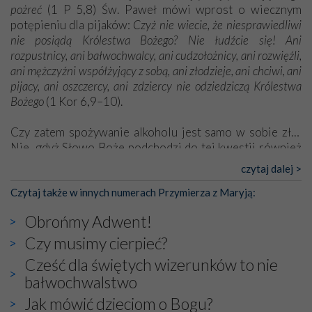
pożreć
(1 P 5,8) Św. Paweł mówi wprost o wiecznym
potępieniu dla pijaków:
Czyż nie wiecie, że niesprawiedliwi
nie posiądą Królestwa Bożego? Nie łudźcie się! Ani
rozpustnicy, ani bałwochwalcy, ani cudzołożnicy, ani rozwięźli,
ani mężczyźni współżyjący z sobą, ani złodzieje, ani chciwi, ani
pijacy, ani oszczercy, ani zdziercy nie odziedziczą Królestwa
Bożego
(1 Kor 6,9–10).
Czy zatem spożywanie alkoholu jest samo w sobie złe?
Nie, gdyż Słowo Boże podchodzi do tej kwestii również
pozytywnie. [...]
czytaj dalej >
[Pełny tekst w wydaniu papierowym]
Czytaj także w innych numerach Przymierza z Maryją:
Obrońmy Adwent!
Czy musimy cierpieć?
Cześć dla świętych wizerunków to nie
bałwochwalstwo
Jak mówić dzieciom o Bogu?