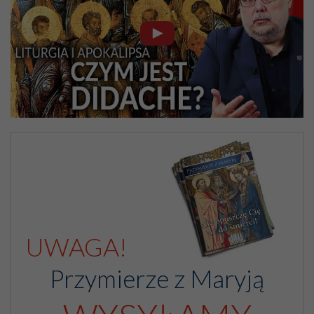
nawet samo doświadczenie życia, z którego widać, że
właśnie w młodzieży występki przeciw obyczajności nie
są tyle następstwem braku znajomości rzeczy, ile przede
wszystkim słabości woli wystawionej na
niebezpieczeństwa i niewspieranej środkami łaski.
W tej tak bardzo delikatnej materii, jeżeli, zważywszy
wszystkie okoliczności, jakieś pouczenie indywidualne w
odpowiednim czasie ze strony tych, którym Bóg dał
wychowawcze posłannictwo i łaskę stanu, okazałoby się
konieczne, należy zachować wszelką ostrożność, dobrze
znaną tradycyjnemu chrześcijańskiemu wychowaniu.
Źródło: www.ekai.pl/dokumenty/encyklika-divini-illius-
magistri/. Tytuł pochodzi od Redakcji.
UWAGA!
Przymierze z Maryją