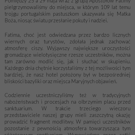
Pomiędzy 25 a 29 maja wraz z grupą Apostołów Fatimy
pielgrzymowaliśmy do miejsca, w którym 109 lat temu
trojgu portugalskim pastuszkom ukazywała się Matka
Boża, niosąc światu przesłanie pokuty i nadziei.
Fatima, choć jest odwiedzana przez bardzo licznych
wiernych oraz turystów, zdołała jednak zachować
atmosferę ciszy. Wyjąwszy największe uroczystości
gromadzące wielotysięczne rzesze uczestników, można
tam zarówno modlić się, jak i słuchać w skupieniu.
Każdego dnia chętnie korzystaliśmy z tej możliwości tym
bardziej, że nasz hotel położony był w bezpośredniej
bliskości bazyliki oraz miejsca Maryjnych objawień.
Codziennie uczestniczyliśmy też w tradycyjnych
nabożeństwach i procesjach na olbrzymim placu przed
sanktuarium. W trakcie trzeciego wieczoru
przedstawiciele naszej grupy mieli zaszczytną okazję
prowadzić fragment modlitwy. W pamięci uczestników
pozostanie z pewnością atmosfera towarzysząca tym
różańcowym spotkaniom. Wypowiadane przez setki