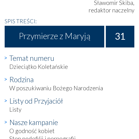
Sławomir Skiba,
redaktor naczelny
SPIS TREŚCI:
31
Przymierze z Maryją
Temat numeru
Dzieciątko Koletańskie
Rodzina
W poszukiwaniu Bożego Narodzenia
Listy od Przyjaciół
Listy
Nasze kampanie
O godność kobiet
Stop pedofilii i pornografii