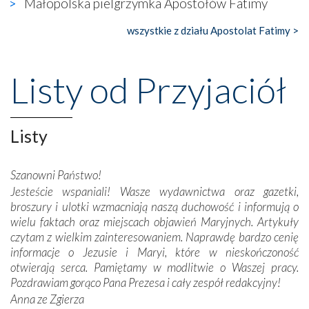
Małopolska pielgrzymka Apostołów Fatimy
księgarnia.
wszystkie z działu Apostolat Fatimy >
Nasze pielgrzymkowe wyprawy, których celem były
wspaniałe klasztory w miasteczku Alcobaça czy w Batalhi,
przeniosły nas do czasów, gdy świątynie bez wątpienia
Listy od Przyjaciół
wznoszono na chwałę Bożą, na przykład – w podzięce za
Opatrznościową pomoc w wygranej bitwie o
niepodległość kraju. Zachwyt budziła potężna, a zarazem
misterna architektura tych monumentalnych dzieł,
Listy
wspaniałe zdobienia, dbałość ich twórców o detale,
połączenie talentów z wytrwałością i pracowitością
Szanowni Państwo!
budowniczych.
Jesteście wspaniali! Wasze wydawnictwa oraz gazetki,
broszury i ulotki wzmacniają naszą duchowość i informują o
Podążyliśmy też śladami fatimskich wizjonerów – Łucji
wielu faktach oraz miejscach objawień Maryjnych. Artykuły
dos Santos oraz świętych Hiacynty i Franciszka Marto.
czytam z wielkim zainteresowaniem. Naprawdę bardzo cenię
Modliliśmy się przy ich grobach. Odprawiliśmy Drogę
informacje o Jezusie i Maryi, które w nieskończoność
Krzyżową w ich rodzinnych stronach, odwiedziliśmy
otwierają serca. Pamiętamy w modlitwie o Waszej pracy.
domy, w których żyli.
Pozdrawiam gorąco Pana Prezesa i cały zespół redakcyjny!
Anna ze Zgierza
W miejscu objawień Matki Bożej zapaliliśmy świece