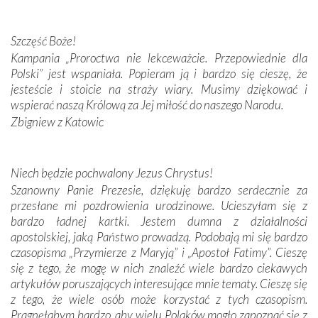
przywiezione wraz z intencjami powierzonymi nam przez
Darczyńców w ramach akcji „Twoje światło w Fatimie”.
Podczas tej kilkudniowej wyprawy na każdym kroku
Szczęść Boże!
spotykaliśmy się z serdeczną otwartością
Kampania „Proroctwa nie lekceważcie. Przepowiednie dla
Portugalczyków. Podziwialiśmy ich ludową sztukę i
Polski” jest wspaniała. Popieram ją i bardzo się cieszę, że
zwyczaje. Mimo że nasze kraje są od siebie bardzo
jesteście i stoicie na straży wiary. Musimy dziękować i
oddalone, w żaden sposób nie czuliśmy się obco.
wspierać naszą Królową za Jej miłość do naszego Narodu.
Sprawiła to oczywiście sama Matka Boża, ale też
Zbigniew z Katowic
kulturowa bliskość biorąca swój początek w naszej
wspólnej wierze. Podczas wyjazdów do historycznych
miejsc, które znalazły się na trasie naszej pielgrzymki,
Niech będzie pochwalony Jezus Chrystus!
mieliśmy okazję przekonać się, że Maryja swoją opieką
Szanowny Panie Prezesie, dziękuję bardzo serdecznie za
otacza nie tylko nasz naród, lecz wszystkie nacje, które
przesłane mi pozdrowienia urodzinowe. Ucieszyłam się z
się Jej ufnie oddają, a także każdą osobę, która zawierza
bardzo ładnej kartki. Jestem dumna z działalności
Jej siebie oraz swych bliskich.
apostolskiej, jaką Państwo prowadzą. Podobają mi się bardzo
czasopisma „Przymierze z Maryją” i „Apostoł Fatimy”. Cieszę
Dzieje Portugalii to również historia wierności Bogu i
się z tego, że mogę w nich znaleźć wiele bardzo ciekawych
odstępstw, także w życiu władców. Trudne momenty w
artykułów poruszających interesujące mnie tematy. Cieszę się
wymiarze tak osobistym, jak i zbiorowym, przypominają o
z tego, że wiele osób może korzystać z tych czasopism.
konieczności ciągłego zabiegania o własną duszę i o łaskę
Pragnęłabym bardzo, aby wielu Polaków mogło zapoznać się z