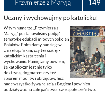
149
Przymierze z Maryją
Uczmy i wychowujmy po katolicku!
W tym numerze „Przymierza z
Maryją” postanowiliśmy podjąć
tematykę edukacji młodych pokoleń
Polaków. Pokładamy nadzieję w
chrześcijańskim, czy też ściślej –
katolickim kształceniu i
wychowaniu. Pamiętamy bowiem,
że katolicyzm jest nie tylko
doktryną, dogmatem czy też
zbiorem modlitw i obrzędów, lecz
nade wszystko żywą relacją z Bogiem i powinien
oddziaływać na całe państwo i całe społeczeństwo.