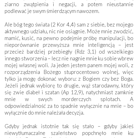
ziarno zwątpienia i negacji, a potem nieustannie
podlewać je swym śmierdzącym nawozem.
Ale bóg tego świata (2 Kor 4,4) sam z siebie, bez mojego
aktywnego udziału, nic nie osiągnie. Może mnie zwodzić,
mamić, kusić, na pewno podejmie próbę manipulacji, bo
nieporównanie przewyższa mnie inteligencją – jest
przecież bardziej przebiegły (Rdz 3,1) od wszelkiego
innego stworzenia – lecz nie nagnie mnie ku sobie wbrew
mojej własnej woli. Ja jeden jestem panem mojej woli, z
rozporządzenia Bożego stuprocentowo wolnej, więc
tylko ja mogę dokonać wyboru: z Bogiem czy bez Boga.
Jeżeli jednak wybiorę to drugie, wąż starodawny, który
się zwie diabeł i szatan (Ap 12,9), natychmiast zamknie
mnie w swych morderczych splotach. A
odpowiedzialność za to spadnie wyłącznie na mnie – bo
wyłącznie do mnie należała decyzja.
Gdyby jednak istotnie tak się stało – gdyby jakieś
niewytłumaczalne szaleństwo popchnęło mnie ku