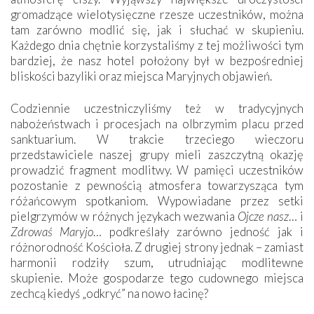
gromadzące wielotysięczne rzesze uczestników, można
tam zarówno modlić się, jak i słuchać w skupieniu.
Każdego dnia chętnie korzystaliśmy z tej możliwości tym
bardziej, że nasz hotel położony był w bezpośredniej
bliskości bazyliki oraz miejsca Maryjnych objawień.
Codziennie uczestniczyliśmy też w tradycyjnych
nabożeństwach i procesjach na olbrzymim placu przed
sanktuarium. W trakcie trzeciego wieczoru
przedstawiciele naszej grupy mieli zaszczytną okazję
prowadzić fragment modlitwy. W pamięci uczestników
pozostanie z pewnością atmosfera towarzysząca tym
różańcowym spotkaniom. Wypowiadane przez setki
pielgrzymów w różnych językach wezwania
Ojcze nasz
… i
Zdrowaś Maryjo
… podkreślały zarówno jedność jak i
różnorodność Kościoła. Z drugiej strony jednak – zamiast
harmonii rodziły szum, utrudniając modlitewne
skupienie. Może gospodarze tego cudownego miejsca
zechcą kiedyś „odkryć” na nowo łacinę?