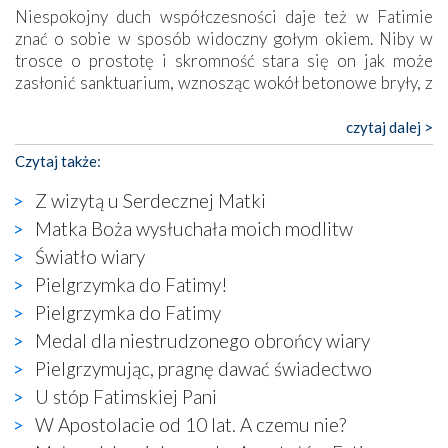
Niespokojny duch współczesności daje też w Fatimie
znać o sobie w sposób widoczny gołym okiem. Niby w
trosce o prostotę i skromność stara się on jak może
zasłonić sanktuarium, wznosząc wokół betonowe bryły, z
których niektóre nawet zostały poświęcone jako miejsca
katolickiego kultu. Tylko co wspólnego z żywą,
czytaj dalej >
autentyczną wiarą mogą mieć płaskie, szare bunkry albo
Czytaj także:
kaplice, w których Tabernakulum przypomina bardziej
skrzynkę na narzędzia? Albo co powiedzieć o ustawionym
Z wizytą u Serdecznej Matki
tuż przy nowej bazylice wielkim krzyżu, na którym
Matka Boża wysłuchała moich modlitw
zamiast Chrystusa umieszczono dziwaczną postać jakby
Światło wiary
wyjętą ze starożytnych hieroglifów? W kulturowym
kontekście naszych czasów to raczej karykatura niż godny
Pielgrzymka do Fatimy!
wizerunek Zbawiciela…
Pielgrzymka do Fatimy
Zatem nawet w bezpośrednim otoczeniu sanktuarium
Medal dla niestrudzonego obrońcy wiary
naocznie przekonaliśmy się, że wewnątrz Kościoła toczy
Pielgrzymując, pragnę dawać świadectwo
się ogromna walka o kształt katolicyzmu i o serca
wierzących. Do czego to zmaganie może prowadzić,
U stóp Fatimskiej Pani
widzieliśmy w urokliwym, niewielkim mieście Obidos,
W Apostolacie od 10 lat. A czemu nie?
gdzie w miejscu dawnego kościoła działa dzisiaj…