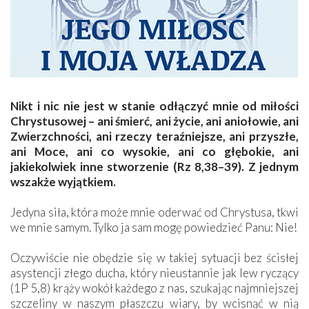
Nikt i nic nie jest w stanie odłączyć mnie od miłości
Chrystusowej – ani śmierć, ani życie, ani aniołowie, ani
Zwierzchności, ani rzeczy teraźniejsze, ani przyszłe,
ani Moce, ani co wysokie, ani co głębokie, ani
jakiekolwiek inne stworzenie (Rz 8,38–39). Z jednym
wszakże wyjątkiem.
Jedyna siła, która może mnie oderwać od Chrystusa, tkwi
we mnie samym. Tylko ja sam mogę powiedzieć Panu: Nie!
Oczywiście nie obędzie się w takiej sytuacji bez ścisłej
asystencji złego ducha, który nieustannie jak lew ryczący
(1P 5,8) krąży wokół każdego z nas, szukając najmniejszej
szczeliny w naszym płaszczu wiary, by wcisnąć w nią