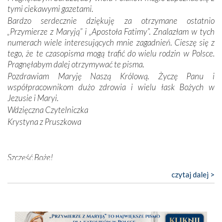
Opatrzności. Wierność przynosi pomyślność –
tymi ciekawymi gazetami.
przynajmniej w życiu duchowym. Odstępstwo owocuje
Bardzo serdecznie dziękuję za otrzymane ostatnio
nieszczęściem i śmiercią. Te uniwersalne prawdy
„Przymierze z Maryją” i „Apostoła Fatimy”. Znalazłam w tych
przychodziły na myśl, gdy słuchaliśmy opowieści
numerach wiele interesujących mnie zagadnień. Cieszę się z
przewodników o portugalskich monarchach i wodzach,
tego, że te czasopisma mogą trafić do wielu rodzin w Polsce.
zwycięskich bitwach i nieszczęśliwych losach grzesznych
Pragnęłabym dalej otrzymywać te pisma.
kochanków.
Pozdrawiam Maryję Naszą Królową. Życzę Panu i
współpracownikom dużo zdrowia i wielu łask Bożych w
Byli tym razem pośród Apostołów Fatimy reprezentanci
Jezusie i Maryi.
każdego spośród żyjących pokoleń. Najmłodszy uczestnik
Wdzięczna Czytelniczka
liczył sobie 13 lat, zaś senior, pan Zdzisław – już 94.
–
Krystyna z Pruszkowa
Całe życie marzyłem, by tu przyjechać
– przyznał w
rozmowie.
Nasza pielgrzymka nie byłaby tak bogata w duchową treść
Szczęść Boże!
bez obecności duszpasterza – księdza Krzysztofa.
Bardzo dziękuję za przysyłanie mi „Przymierza z Maryją”. Jest
czytaj dalej >
Oprócz zapewnienia nam możliwości codziennego
to pismo, które bardzo sobie cenię i szanuję. Redagujecie
wysłuchania Mszy Świętej, dawał on wyrazy swej
ciekawe artykuły. Zawsze czekam na nowe numery i pragnę
niezwykłej czci dla Matki Bożej śpiewem
Godzinek
i
poinformować, że zawsze będę Was wspierać. Niech Pan Bóg
pięknych pieśni.
nas prowadzi!