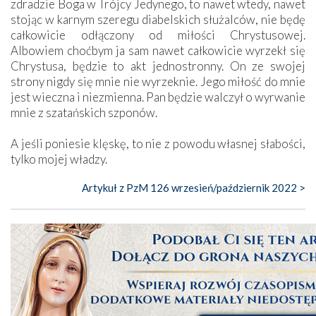
zdradzie Boga w Trójcy Jedynego, to nawet wtedy, nawet
stojąc w karnym szeregu diabelskich służalców, nie będę
całkowicie odłączony od miłości Chrystusowej.
Albowiem choćbym ja sam nawet całkowicie wyrzekł się
Chrystusa, będzie to akt jednostronny. On ze swojej
strony nigdy się mnie nie wyrzeknie. Jego miłość do mnie
jest wieczna i niezmienna. Pan będzie walczył o wyrwanie
mnie z szatańskich szponów.
A jeśli poniesie klęskę, to nie z powodu własnej słabości,
tylko mojej władzy.
Artykuł z PzM 126 wrzesień/październik 2022 >