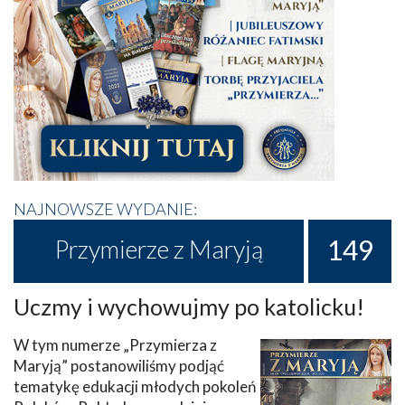
NAJNOWSZE WYDANIE:
149
Przymierze z Maryją
Uczmy i wychowujmy po katolicku!
W tym numerze „Przymierza z
Maryją” postanowiliśmy podjąć
tematykę edukacji młodych pokoleń