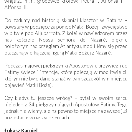
wnętrzu m.in. grobowce królów: Pedra I, Alfonsa II i
Alfonsa III.
Do zadumy nad historią skłaniał klasztor w Batalha –
powstały w podzięce za pomoc Matki Bożej i zwycięstwo
w bitwie pod Aljubarrotą. Z kolei w nawiedzonym przez
nas kościele Nossa Senhora de Nazaré, pięknie
położonym nad brzegiem Atlantyku, modliliśmy się przed
otaczaną wielką czcią figurą Matki Bożej z Nazaré.
Podczas majowej pielgrzymki Apostołowie przywieźli do
Fatimy świece i intencje, które polecają w modlitwie ci,
którym nie było dane stanąć w tym szczególnym miejscu
objawień Matki Bożej.
Czy kiedyś tu jeszcze wrócę? – pytał w swoim sercu
niejeden z 34 pielgrzymujących Apostołów Fatimy. Tego
jednak nie wiemy, ale na pewno to miejsce na zawsze już
pozostanie w naszych sercach.
Łukasz Karpiel