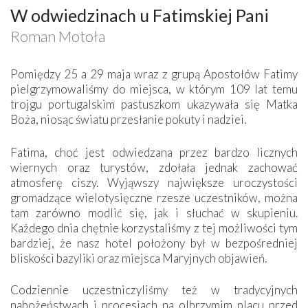
W odwiedzinach u Fatimskiej Pani
Roman Motoła
Pomiędzy 25 a 29 maja wraz z grupą Apostołów Fatimy
pielgrzymowaliśmy do miejsca, w którym 109 lat temu
trojgu portugalskim pastuszkom ukazywała się Matka
Boża, niosąc światu przesłanie pokuty i nadziei.
Fatima, choć jest odwiedzana przez bardzo licznych
wiernych oraz turystów, zdołała jednak zachować
atmosferę ciszy. Wyjąwszy największe uroczystości
gromadzące wielotysięczne rzesze uczestników, można
tam zarówno modlić się, jak i słuchać w skupieniu.
Każdego dnia chętnie korzystaliśmy z tej możliwości tym
bardziej, że nasz hotel położony był w bezpośredniej
bliskości bazyliki oraz miejsca Maryjnych objawień.
Codziennie uczestniczyliśmy też w tradycyjnych
nabożeństwach i procesjach na olbrzymim placu przed