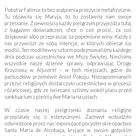
Pobyt w Fatimie to bez wątpienia przeżycie metafizyczne.
Tu objawiła się Maryja, to tu zostawiła nam swoje
przesłanie. Z pewnością każdy pielgrzym przyjeżdża tutaj
z bagażem doświadczeń, chce o coś prosić, za coś
dziękować albo przepraszać za popełnione winy. Każdy z
nas przywiózł ze sobą intencje, w których obiecał się
modlić. Ten modlitewny szturm podejmowaliśmy każdego
dnia podczas uczestnictwa we Mszy Świętej. Nieśliśmy
wszystkie nasze dzienne sprawy, odprawiając Drogę
Krzyżową w Aljustrel – w tych miejscach, gdzie do
pastuszków przemówił Anioł Pokoju. Niezapomnianych
przeżyć religijnych dostarczyło uczestnictwo w procesji
różańcowej, gdy ze świecami szliśmy wokół placu przed
sanktuarium z pieśnią Ave Maria na ustach.
W czasie naszej pielgrzymki doznania religijne
przeplatały się z estetycznymi. Zachwyt wzbudziło
odwiedzone przez nas imponujące pocysterskie opactwo
Santa Maria de Alcobaça, kryjące w swoim gotyckim