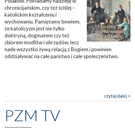
Polaków. Pokładamy nadzieję w
chrześcijańskim, czy też ściślej –
katolickim kształceniu i
wychowaniu. Pamiętamy bowiem,
że katolicyzm jest nie tylko
doktryną, dogmatem czy też
zbiorem modlitw i obrzędów, lecz
nade wszystko żywą relacją z Bogiem i powinien
oddziaływać na całe państwo i całe społeczeństwo.
czytaj dalej >
PZM TV