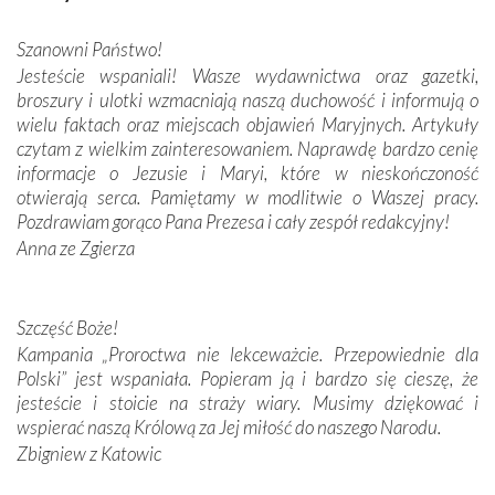
misterna architektura tych monumentalnych dzieł,
wspaniałe zdobienia, dbałość ich twórców o detale,
Szanowni Państwo!
połączenie talentów z wytrwałością i pracowitością
Jesteście wspaniali! Wasze wydawnictwa oraz gazetki,
budowniczych.
broszury i ulotki wzmacniają naszą duchowość i informują o
wielu faktach oraz miejscach objawień Maryjnych. Artykuły
Podążyliśmy też śladami fatimskich wizjonerów – Łucji
czytam z wielkim zainteresowaniem. Naprawdę bardzo cenię
dos Santos oraz świętych Hiacynty i Franciszka Marto.
informacje o Jezusie i Maryi, które w nieskończoność
Modliliśmy się przy ich grobach. Odprawiliśmy Drogę
otwierają serca. Pamiętamy w modlitwie o Waszej pracy.
Krzyżową w ich rodzinnych stronach, odwiedziliśmy
Pozdrawiam gorąco Pana Prezesa i cały zespół redakcyjny!
domy, w których żyli.
Anna ze Zgierza
W miejscu objawień Matki Bożej zapaliliśmy świece
przywiezione wraz z intencjami powierzonymi nam przez
Szczęść Boże!
Darczyńców w ramach akcji „Twoje światło w Fatimie”.
Kampania „Proroctwa nie lekceważcie. Przepowiednie dla
Podczas tej kilkudniowej wyprawy na każdym kroku
Polski” jest wspaniała. Popieram ją i bardzo się cieszę, że
spotykaliśmy się z serdeczną otwartością
jesteście i stoicie na straży wiary. Musimy dziękować i
Portugalczyków. Podziwialiśmy ich ludową sztukę i
wspierać naszą Królową za Jej miłość do naszego Narodu.
zwyczaje. Mimo że nasze kraje są od siebie bardzo
oddalone, w żaden sposób nie czuliśmy się obco.
Zbigniew z Katowic
Sprawiła to oczywiście sama Matka Boża, ale też