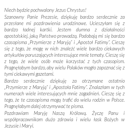
kulturowa bliskość biorąca swój początek w naszej
wspólnej wierze. Podczas wyjazdów do historycznych
Niech będzie pochwalony Jezus Chrystus!
miejsc, które znalazły się na trasie naszej pielgrzymki,
Szanowny Panie Prezesie, dziękuję bardzo serdecznie za
mieliśmy okazję przekonać się, że Maryja swoją opieką
przesłane mi pozdrowienia urodzinowe. Ucieszyłam się z
otacza nie tylko nasz naród, lecz wszystkie nacje, które
bardzo ładnej kartki. Jestem dumna z działalności
się Jej ufnie oddają, a także każdą osobę, która zawierza
apostolskiej, jaką Państwo prowadzą. Podobają mi się bardzo
Jej siebie oraz swych bliskich.
czasopisma „Przymierze z Maryją” i „Apostoł Fatimy”. Cieszę
się z tego, że mogę w nich znaleźć wiele bardzo ciekawych
Dzieje Portugalii to również historia wierności Bogu i
artykułów poruszających interesujące mnie tematy. Cieszę się
odstępstw, także w życiu władców. Trudne momenty w
z tego, że wiele osób może korzystać z tych czasopism.
wymiarze tak osobistym, jak i zbiorowym, przypominają o
Pragnęłabym bardzo, aby wielu Polaków mogło zapoznać się z
konieczności ciągłego zabiegania o własną duszę i o łaskę
tymi ciekawymi gazetami.
Opatrzności. Wierność przynosi pomyślność –
Bardzo serdecznie dziękuję za otrzymane ostatnio
przynajmniej w życiu duchowym. Odstępstwo owocuje
„Przymierze z Maryją” i „Apostoła Fatimy”. Znalazłam w tych
nieszczęściem i śmiercią. Te uniwersalne prawdy
numerach wiele interesujących mnie zagadnień. Cieszę się z
przychodziły na myśl, gdy słuchaliśmy opowieści
tego, że te czasopisma mogą trafić do wielu rodzin w Polsce.
przewodników o portugalskich monarchach i wodzach,
Pragnęłabym dalej otrzymywać te pisma.
zwycięskich bitwach i nieszczęśliwych losach grzesznych
Pozdrawiam Maryję Naszą Królową. Życzę Panu i
kochanków.
współpracownikom dużo zdrowia i wielu łask Bożych w
Jezusie i Maryi.