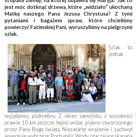
stopami ziemię, na której objawiła się Maryja? Jak to
jest móc dotknąć drzewa, które „widziało” ukochaną
Matkę naszego Pana Jezusa Chrystusa? Z tymi
pytaniami i bagażem spraw, które chcieliśmy
powierzyć Fatimskiej Pani, wyruszyliśmy na pielgrzymi
szlak.
Szlak to
jednak
wyjątkowy, podniebny. Z okien samolotu, z wysokości
prawie 10 km jeszcze lepiej widać piękno stworzonego
przez Pana Boga świata. Niezatarte wrażenie i zachwyt
wywołuje wybrzeże Portugalii. Wody otaczające skąpaną