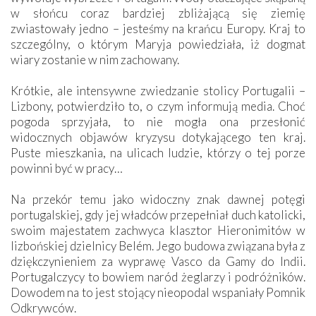
w słońcu coraz bardziej zbliżającą się ziemię
zwiastowały jedno – jesteśmy na krańcu Europy. Kraj to
szczególny, o którym Maryja powiedziała, iż dogmat
wiary zostanie w nim zachowany.
Krótkie, ale intensywne zwiedzanie stolicy Portugalii –
Lizbony, potwierdziło to, o czym informują media. Choć
pogoda sprzyjała, to nie mogła ona przesłonić
widocznych objawów kryzysu dotykającego ten kraj.
Puste mieszkania, na ulicach ludzie, którzy o tej porze
powinni być w pracy…
Na przekór temu jako widoczny znak dawnej potęgi
portugalskiej, gdy jej władców przepełniał duch katolicki,
swoim majestatem zachwyca klasztor Hieronimitów w
lizbońskiej dzielnicy Belém. Jego budowa związana była z
dziękczynieniem za wyprawę Vasco da Gamy do Indii.
Portugalczycy to bowiem naród żeglarzy i podróżników.
Dowodem na to jest stojący nieopodal wspaniały Pomnik
Odkrywców.