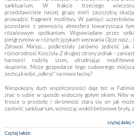
sanktuarium. W trakcie trzeciego wieczoru
przedstawiciele naszej grupy mieli zaszczytną okazję
prowadzić fragment modlitwy. W pamięci uczestników
pozostanie z pewnością atmosfera towarzysząca tym
różańcowym spotkaniom. Wypowiadane przez setki
pielgrzymów w różnych językach wezwania
Ojcze nasz
… i
Zdrowaś Maryjo
… podkreślały zarówno jedność jak i
różnorodność Kościoła. Z drugiej strony jednak – zamiast
harmonii rodziły szum, utrudniając modlitewne
skupienie. Może gospodarze tego cudownego miejsca
zechcą kiedyś „odkryć” na nowo łacinę?
Niespokojny duch współczesności daje też w Fatimie
znać o sobie w sposób widoczny gołym okiem. Niby w
trosce o prostotę i skromność stara się on jak może
zasłonić sanktuarium, wznosząc wokół betonowe bryły, z
których niektóre nawet zostały poświęcone jako miejsca
katolickiego kultu. Tylko co wspólnego z żywą,
czytaj dalej >
autentyczną wiarą mogą mieć płaskie, szare bunkry albo
Czytaj także:
kaplice, w których Tabernakulum przypomina bardziej