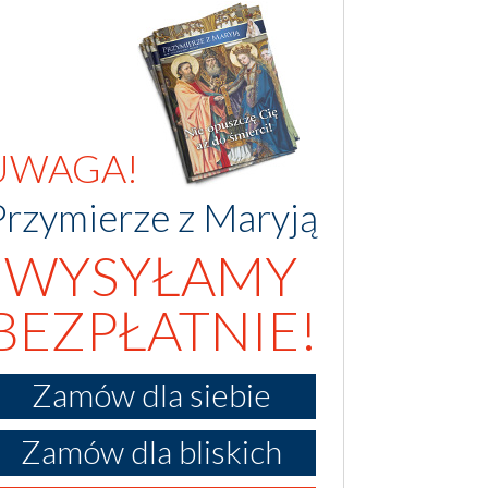
UWAGA!
Przymierze z Maryją
WYSYŁAMY
BEZPŁATNIE!
Zamów dla siebie
Zamów dla bliskich