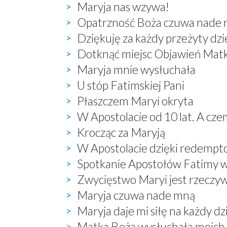
Maryja nas wzywa!
Opatrzność Boża czuwa nade
Dziękuję za każdy przeżyty dzi
Dotknąć miejsc Objawień Mat
Maryja mnie wysłuchała
U stóp Fatimskiej Pani
Płaszczem Maryi okryta
W Apostolacie od 10 lat. A cze
Krocząc za Maryją
W Apostolacie dzięki redempt
Spotkanie Apostołów Fatimy 
Zwycięstwo Maryi jest rzeczyw
Maryja czuwa nade mną
Maryja daje mi siłę na każdy dz
Matka Boża wysłuchała moich