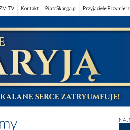
ZM TV
Kontakt
PiotrSkarga.pl
Przyjaciele Przymierz
imy
NAJ