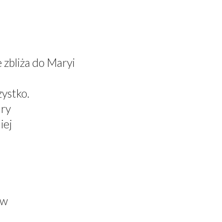
 zbliża do Maryi
ystko.
ary
iej
ów