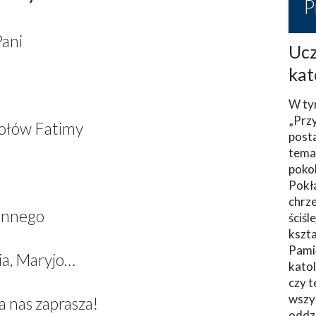
P
Pani
Ucz
kat
W ty
„Prz
tołów Fatimy
post
tema
poko
Pokł
chrze
innego
ściśl
kszta
Pami
ia, Maryjo…
katol
czy t
wszys
a nas zaprasza!
oddzi