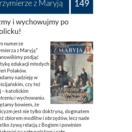
149
rzymierze z Maryją
my i wychowujmy po
olicku!
m numerze
ymierza z Maryją”
anowiliśmy podjąć
tykę edukacji młodych
leń Polaków.
adamy nadzieję w
ścijańskim, czy też
ej – katolickim
łceniu i wychowaniu.
ętamy bowiem, że
icyzm jest nie tylko doktryną, dogmatem
eż zbiorem modlitw i obrzędów, lecz nade
tko żywą relacją z Bogiem i powinien
aływać na całe państwo i całe