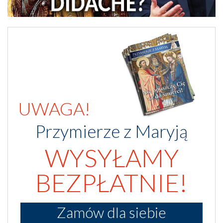
UWAGA!
Przymierze z Maryją
WYSYŁAMY
BEZPŁATNIE!
Zamów dla siebie