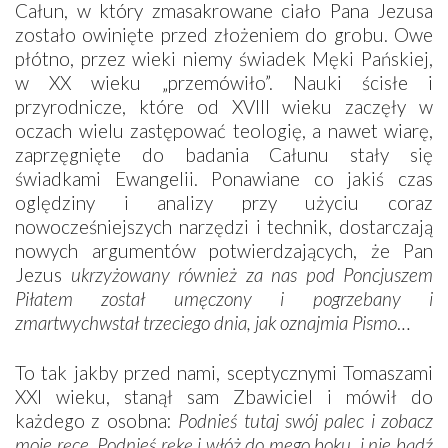
Całun, w który zmasakrowane ciało Pana Jezusa
zostało owinięte przed złożeniem do grobu. Owe
płótno, przez wieki niemy świadek Męki Pańskiej,
w XX wieku „przemówiło”. Nauki ścisłe i
przyrodnicze, które od XVIII wieku zaczęły w
oczach wielu zastępować teologię, a nawet wiarę,
zaprzęgnięte do badania Całunu stały się
świadkami Ewangelii. Ponawiane co jakiś czas
oględziny i analizy przy użyciu coraz
nowocześniejszych narzędzi i technik, dostarczają
nowych argumentów potwierdzających, że Pan
Jezus
ukrzyżowany również za nas pod Poncjuszem
Piłatem został umęczony i pogrzebany i
zmartwychwstał trzeciego dnia, jak oznajmia Pismo
…
To tak jakby przed nami, sceptycznymi Tomaszami
XXI wieku, stanął sam Zbawiciel i mówił do
każdego z osobna:
Podnieś tutaj swój palec i zobacz
moje ręce. Podnieś rękę i włóż do mego boku, i nie bądź