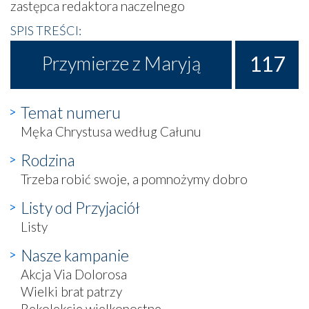
zastępca redaktora naczelnego
SPIS TREŚCI:
117
Przymierze z Maryją
Temat numeru
Męka Chrystusa według Całunu
Rodzina
Trzeba robić swoje, a pomnożymy dobro
Listy od Przyjaciół
Listy
Nasze kampanie
Akcja Via Dolorosa
Wielki brat patrzy
Rekolekcje wielkopostne