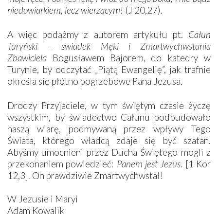
niedowiarkiem, lecz wierzącym!
(J 20,27).
A więc podążmy z autorem artykułu pt.
Całun
Turyński – świadek Męki i Zmartwychwstania
Zbawiciela
Bogusławem Bajorem, do katedry w
Turynie, by odczytać „Piątą Ewangelię”, jak trafnie
określa się płótno pogrzebowe Pana Jezusa.
Drodzy Przyjaciele, w tym świętym czasie życzę
wszystkim, by świadectwo Całunu podbudowało
naszą wiarę, podmywaną przez wpływy Tego
Świata, którego władcą zdaje się być szatan.
Abyśmy umocnieni przez Ducha Świętego mogli z
przekonaniem powiedzieć:
Panem jest Jezus
. [1 Kor
12,3]. On prawdziwie Zmartwychwstał!
W Jezusie i Maryi
Adam Kowalik