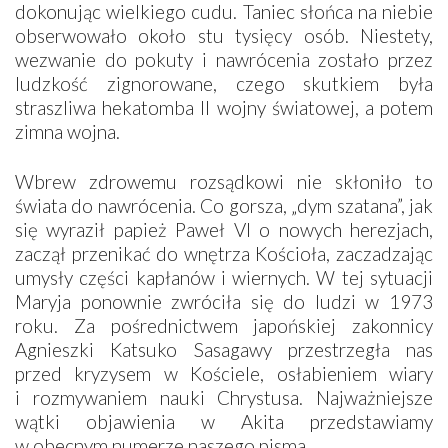
dokonując wielkiego cudu. Taniec słońca na niebie
obserwowało około stu tysięcy osób. Niestety,
wezwanie do pokuty i nawrócenia zostało przez
ludzkość zignorowane, czego skutkiem była
straszliwa hekatomba II wojny światowej, a potem
zimna wojna.
Wbrew zdrowemu rozsądkowi nie skłoniło to
świata do nawrócenia. Co gorsza, „dym szatana”, jak
się wyraził papież Paweł VI o nowych herezjach,
zaczął przenikać do wnętrza Kościoła, zaczadzając
umysły części kapłanów i wiernych. W tej sytuacji
Maryja ponownie zwróciła się do ludzi w 1973
roku. Za pośrednictwem japońskiej zakonnicy
Agnieszki Katsuko Sasagawy przestrzegła nas
przed kryzysem w Kościele, osłabieniem wiary
i rozmywaniem nauki Chrystusa. Najważniejsze
wątki objawienia w Akita przedstawiamy
w obecnym numerze naszego pisma.