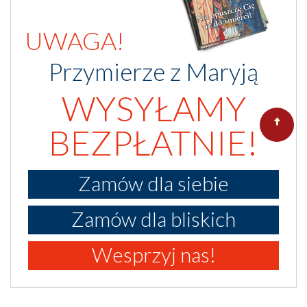
UWAGA!
Przymierze z Maryją
WYSYŁAMY
BEZPŁATNIE!
Zamów dla siebie
Zamów dla bliskich
Wesprzyj nas!