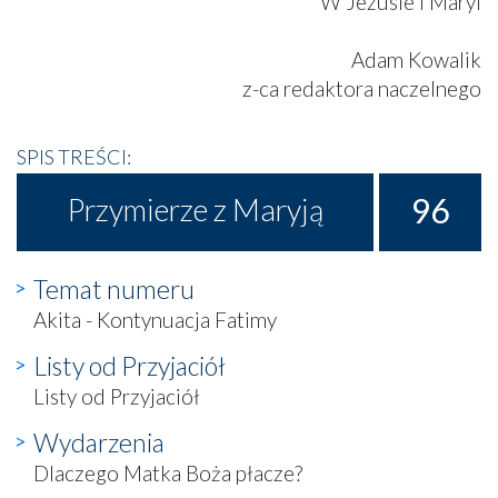
W Jezusie i Maryi
Adam Kowalik
z-ca redaktora naczelnego
SPIS TREŚCI:
96
Przymierze z Maryją
Temat numeru
Akita - Kontynuacja Fatimy
Listy od Przyjaciół
Listy od Przyjaciół
Wydarzenia
Dlaczego Matka Boża płacze?