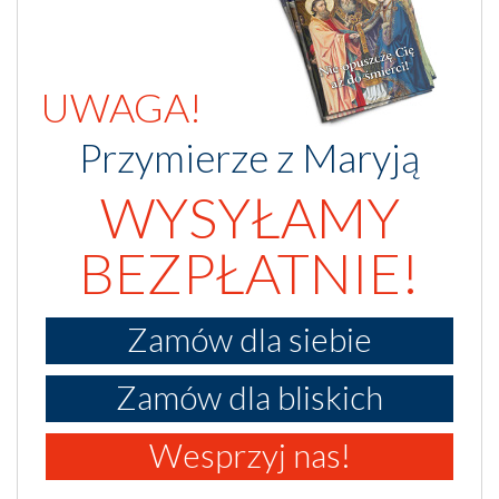
UWAGA!
Przymierze z Maryją
WYSYŁAMY
BEZPŁATNIE!
Zamów dla siebie
Zamów dla bliskich
Wesprzyj nas!