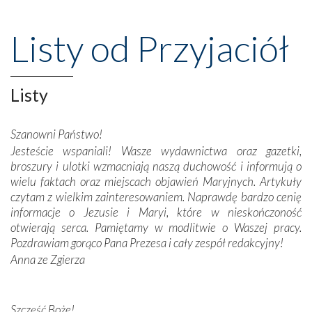
wspaniałe klasztory w miasteczku Alcobaça czy w Batalhi,
przeniosły nas do czasów, gdy świątynie bez wątpienia
Listy od Przyjaciół
wznoszono na chwałę Bożą, na przykład – w podzięce za
Opatrznościową pomoc w wygranej bitwie o
niepodległość kraju. Zachwyt budziła potężna, a zarazem
misterna architektura tych monumentalnych dzieł,
Listy
wspaniałe zdobienia, dbałość ich twórców o detale,
połączenie talentów z wytrwałością i pracowitością
Szanowni Państwo!
budowniczych.
Jesteście wspaniali! Wasze wydawnictwa oraz gazetki,
broszury i ulotki wzmacniają naszą duchowość i informują o
Podążyliśmy też śladami fatimskich wizjonerów – Łucji
wielu faktach oraz miejscach objawień Maryjnych. Artykuły
dos Santos oraz świętych Hiacynty i Franciszka Marto.
czytam z wielkim zainteresowaniem. Naprawdę bardzo cenię
Modliliśmy się przy ich grobach. Odprawiliśmy Drogę
informacje o Jezusie i Maryi, które w nieskończoność
Krzyżową w ich rodzinnych stronach, odwiedziliśmy
otwierają serca. Pamiętamy w modlitwie o Waszej pracy.
domy, w których żyli.
Pozdrawiam gorąco Pana Prezesa i cały zespół redakcyjny!
Anna ze Zgierza
W miejscu objawień Matki Bożej zapaliliśmy świece
przywiezione wraz z intencjami powierzonymi nam przez
Darczyńców w ramach akcji „Twoje światło w Fatimie”.
Podczas tej kilkudniowej wyprawy na każdym kroku
Szczęść Boże!