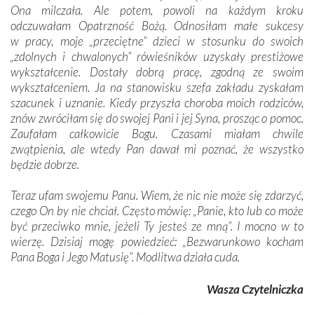
Ona milczała. Ale potem, powoli na każdym kroku
odczuwałam Opatrzność Bożą. Odnosiłam małe sukcesy
w pracy, moje „przeciętne” dzieci w stosunku do swoich
„zdolnych i chwalonych” rówieśników uzyskały prestiżowe
wykształcenie. Dostały dobrą pracę, zgodną ze swoim
wykształceniem. Ja na stanowisku szefa zakładu zyskałam
szacunek i uznanie. Kiedy przyszła choroba moich rodziców,
znów zwróciłam się do swojej Pani i jej Syna, prosząc o pomoc.
Zaufałam całkowicie Bogu. Czasami miałam chwile
zwątpienia, ale wtedy Pan dawał mi poznać, że wszystko
będzie dobrze.
Teraz ufam swojemu Panu. Wiem, że nic nie może się zdarzyć,
czego On by nie chciał. Często mówię: „Panie, kto lub co może
być przeciwko mnie, jeżeli Ty jesteś ze mną”. I mocno w to
wierzę. Dzisiaj mogę powiedzieć: „Bezwarunkowo kocham
Pana Boga i Jego Matusię”. Modlitwa działa cuda.
Wasza Czytelniczka