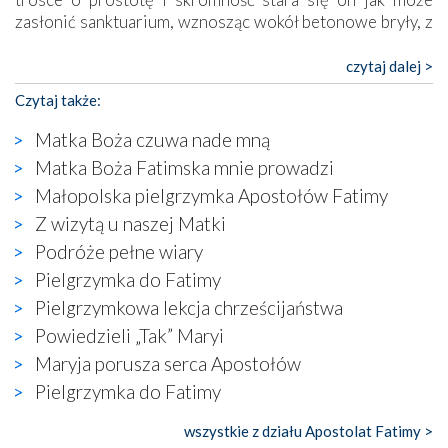
zasłonić sanktuarium, wznosząc wokół betonowe bryły, z
których niektóre nawet zostały poświęcone jako miejsca
katolickiego kultu. Tylko co wspólnego z żywą,
czytaj dalej >
autentyczną wiarą mogą mieć płaskie, szare bunkry albo
Czytaj także:
kaplice, w których Tabernakulum przypomina bardziej
skrzynkę na narzędzia? Albo co powiedzieć o ustawionym
Matka Boża czuwa nade mną
tuż przy nowej bazylice wielkim krzyżu, na którym
Matka Boża Fatimska mnie prowadzi
zamiast Chrystusa umieszczono dziwaczną postać jakby
Małopolska pielgrzymka Apostołów Fatimy
wyjętą ze starożytnych hieroglifów? W kulturowym
kontekście naszych czasów to raczej karykatura niż godny
Z wizytą u naszej Matki
wizerunek Zbawiciela…
Podróże pełne wiary
Zatem nawet w bezpośrednim otoczeniu sanktuarium
Pielgrzymka do Fatimy
naocznie przekonaliśmy się, że wewnątrz Kościoła toczy
Pielgrzymkowa lekcja chrześcijaństwa
się ogromna walka o kształt katolicyzmu i o serca
wierzących. Do czego to zmaganie może prowadzić,
Powiedzieli „Tak” Maryi
widzieliśmy w urokliwym, niewielkim mieście Obidos,
Maryja porusza serca Apostołów
gdzie w miejscu dawnego kościoła działa dzisiaj…
Pielgrzymka do Fatimy
księgarnia.
wszystkie z działu Apostolat Fatimy >
Nasze pielgrzymkowe wyprawy, których celem były