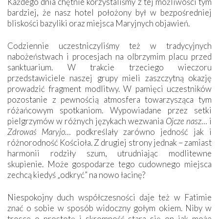
Każdego dnia chętnie korzystaliśmy z tej możliwości tym
bardziej, że nasz hotel położony był w bezpośredniej
bliskości bazyliki oraz miejsca Maryjnych objawień.
Codziennie uczestniczyliśmy też w tradycyjnych
nabożeństwach i procesjach na olbrzymim placu przed
sanktuarium. W trakcie trzeciego wieczoru
przedstawiciele naszej grupy mieli zaszczytną okazję
prowadzić fragment modlitwy. W pamięci uczestników
pozostanie z pewnością atmosfera towarzysząca tym
różańcowym spotkaniom. Wypowiadane przez setki
pielgrzymów w różnych językach wezwania
Ojcze nasz
… i
Zdrowaś Maryjo
… podkreślały zarówno jedność jak i
różnorodność Kościoła. Z drugiej strony jednak – zamiast
harmonii rodziły szum, utrudniając modlitewne
skupienie. Może gospodarze tego cudownego miejsca
zechcą kiedyś „odkryć” na nowo łacinę?
Niespokojny duch współczesności daje też w Fatimie
znać o sobie w sposób widoczny gołym okiem. Niby w
trosce o prostotę i skromność stara się on jak może