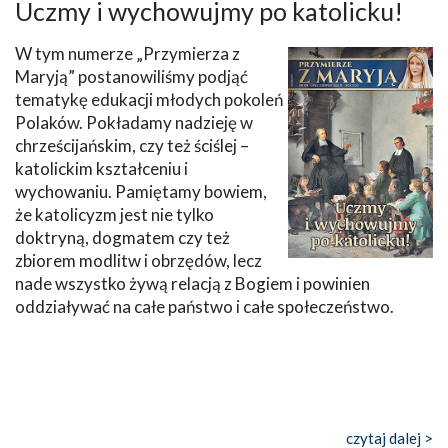
Uczmy i wychowujmy po katolicku!
W tym numerze „Przymierza z
Maryją” postanowiliśmy podjąć
tematykę edukacji młodych pokoleń
Polaków. Pokładamy nadzieję w
chrześcijańskim, czy też ściślej –
katolickim kształceniu i
wychowaniu. Pamiętamy bowiem,
że katolicyzm jest nie tylko
doktryną, dogmatem czy też
zbiorem modlitw i obrzędów, lecz
nade wszystko żywą relacją z Bogiem i powinien
oddziaływać na całe państwo i całe społeczeństwo.
czytaj dalej >