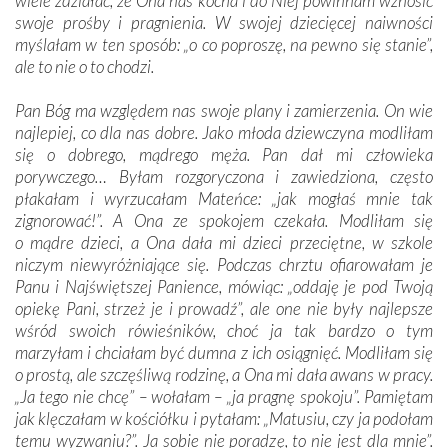
wiele zdziałać, że Ona nas kocha i do Niej powinnam wznosić
swoje prośby i pragnienia. W swojej dziecięcej naiwności
myślałam w ten sposób: „o co poproszę, na pewno się stanie”,
ale to nie o to chodzi.
Pan Bóg ma względem nas swoje plany i zamierzenia. On wie
najlepiej, co dla nas dobre. Jako młoda dziewczyna modliłam
się o dobrego, mądrego męża. Pan dał mi człowieka
porywczego… Byłam rozgoryczona i zawiedziona, często
płakałam i wyrzucałam Mateńce: „jak mogłaś mnie tak
zignorować!”. A Ona ze spokojem czekała. Modliłam się
o mądre dzieci, a Ona dała mi dzieci przeciętne, w szkole
niczym niewyróżniające się. Podczas chrztu ofiarowałam je
Panu i Najświętszej Panience, mówiąc: „oddaję je pod Twoją
opiekę Pani, strzeż je i prowadź”, ale one nie były najlepsze
wśród swoich rówieśników, choć ja tak bardzo o tym
marzyłam i chciałam być dumna z ich osiągnięć. Modliłam się
o prostą, ale szczęśliwą rodzinę, a Ona mi dała awans w pracy.
„Ja tego nie chcę” – wołałam – „ja pragnę spokoju”. Pamiętam
jak klęczałam w kościółku i pytałam: „Matusiu, czy ja podołam
temu wyzwaniu?”. Ja sobie nie poradzę, to nie jest dla mnie”.