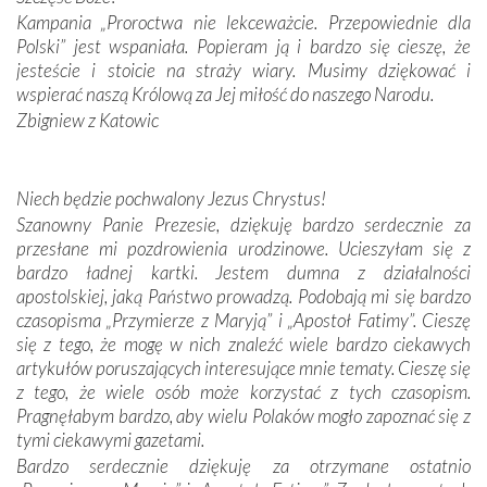
spotykaliśmy się z serdeczną otwartością
Kampania „Proroctwa nie lekceważcie. Przepowiednie dla
Portugalczyków. Podziwialiśmy ich ludową sztukę i
Polski” jest wspaniała. Popieram ją i bardzo się cieszę, że
zwyczaje. Mimo że nasze kraje są od siebie bardzo
jesteście i stoicie na straży wiary. Musimy dziękować i
oddalone, w żaden sposób nie czuliśmy się obco.
wspierać naszą Królową za Jej miłość do naszego Narodu.
Sprawiła to oczywiście sama Matka Boża, ale też
Zbigniew z Katowic
kulturowa bliskość biorąca swój początek w naszej
wspólnej wierze. Podczas wyjazdów do historycznych
miejsc, które znalazły się na trasie naszej pielgrzymki,
Niech będzie pochwalony Jezus Chrystus!
mieliśmy okazję przekonać się, że Maryja swoją opieką
Szanowny Panie Prezesie, dziękuję bardzo serdecznie za
otacza nie tylko nasz naród, lecz wszystkie nacje, które
przesłane mi pozdrowienia urodzinowe. Ucieszyłam się z
się Jej ufnie oddają, a także każdą osobę, która zawierza
bardzo ładnej kartki. Jestem dumna z działalności
Jej siebie oraz swych bliskich.
apostolskiej, jaką Państwo prowadzą. Podobają mi się bardzo
czasopisma „Przymierze z Maryją” i „Apostoł Fatimy”. Cieszę
Dzieje Portugalii to również historia wierności Bogu i
się z tego, że mogę w nich znaleźć wiele bardzo ciekawych
odstępstw, także w życiu władców. Trudne momenty w
artykułów poruszających interesujące mnie tematy. Cieszę się
wymiarze tak osobistym, jak i zbiorowym, przypominają o
z tego, że wiele osób może korzystać z tych czasopism.
konieczności ciągłego zabiegania o własną duszę i o łaskę
Pragnęłabym bardzo, aby wielu Polaków mogło zapoznać się z
Opatrzności. Wierność przynosi pomyślność –
tymi ciekawymi gazetami.
przynajmniej w życiu duchowym. Odstępstwo owocuje
Bardzo serdecznie dziękuję za otrzymane ostatnio
nieszczęściem i śmiercią. Te uniwersalne prawdy