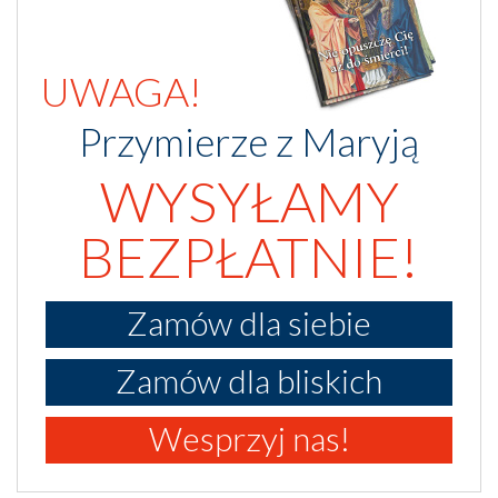
UWAGA!
Przymierze z Maryją
WYSYŁAMY
BEZPŁATNIE!
Zamów dla siebie
Zamów dla bliskich
Wesprzyj nas!