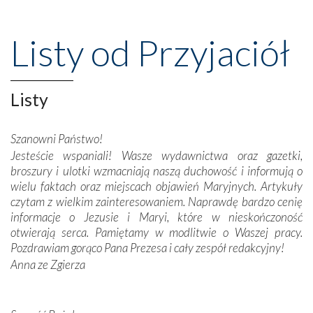
wspaniałe klasztory w miasteczku Alcobaça czy w Batalhi,
przeniosły nas do czasów, gdy świątynie bez wątpienia
wznoszono na chwałę Bożą, na przykład – w podzięce za
Listy od Przyjaciół
Opatrznościową pomoc w wygranej bitwie o
niepodległość kraju. Zachwyt budziła potężna, a zarazem
misterna architektura tych monumentalnych dzieł,
wspaniałe zdobienia, dbałość ich twórców o detale,
Listy
połączenie talentów z wytrwałością i pracowitością
budowniczych.
Szanowni Państwo!
Jesteście wspaniali! Wasze wydawnictwa oraz gazetki,
Podążyliśmy też śladami fatimskich wizjonerów – Łucji
broszury i ulotki wzmacniają naszą duchowość i informują o
dos Santos oraz świętych Hiacynty i Franciszka Marto.
wielu faktach oraz miejscach objawień Maryjnych. Artykuły
Modliliśmy się przy ich grobach. Odprawiliśmy Drogę
czytam z wielkim zainteresowaniem. Naprawdę bardzo cenię
Krzyżową w ich rodzinnych stronach, odwiedziliśmy
informacje o Jezusie i Maryi, które w nieskończoność
domy, w których żyli.
otwierają serca. Pamiętamy w modlitwie o Waszej pracy.
Pozdrawiam gorąco Pana Prezesa i cały zespół redakcyjny!
W miejscu objawień Matki Bożej zapaliliśmy świece
Anna ze Zgierza
przywiezione wraz z intencjami powierzonymi nam przez
Darczyńców w ramach akcji „Twoje światło w Fatimie”.
Podczas tej kilkudniowej wyprawy na każdym kroku