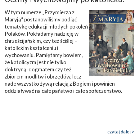
W tym numerze „Przymierza z
Maryją” postanowiliśmy podjąć
tematykę edukacji młodych pokoleń
Polaków. Pokładamy nadzieję w
chrześcijańskim, czy też ściślej –
katolickim kształceniu i
wychowaniu. Pamiętamy bowiem,
że katolicyzm jest nie tylko
doktryną, dogmatem czy też
zbiorem modlitw i obrzędów, lecz
nade wszystko żywą relacją z Bogiem i powinien
oddziaływać na całe państwo i całe społeczeństwo.
czytaj dalej >