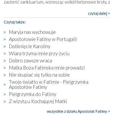
zasłonić sanktuarium, wznosząc wokół betonowe bryły, z
których niektóre nawet zostały poświęcone jako miejsca
katolickiego kultu. Tylko co wspólnego z żywą,
czytaj dalej >
autentyczną wiarą mogą mieć płaskie, szare bunkry albo
Czytaj także:
kaplice, w których Tabernakulum przypomina bardziej
skrzynkę na narzędzia? Albo co powiedzieć o ustawionym
Maryja nas wychowuje
tuż przy nowej bazylice wielkim krzyżu, na którym
Apostołowie Fatimy w Portugalii
zamiast Chrystusa umieszczono dziwaczną postać jakby
Dotknięcie Karoliny
wyjętą ze starożytnych hieroglifów? W kulturowym
kontekście naszych czasów to raczej karykatura niż godny
Wiara trzyma mnie przy życiu
wizerunek Zbawiciela…
Dobro zawsze wraca
Zatem nawet w bezpośrednim otoczeniu sanktuarium
Matka Boża Fatimska mnie prowadzi
naocznie przekonaliśmy się, że wewnątrz Kościoła toczy
Nie skupiać się tylko na sobie
się ogromna walka o kształt katolicyzmu i o serca
wierzących. Do czego to zmaganie może prowadzić,
Twoje światło w Fatimie - Pielgrzymka
widzieliśmy w urokliwym, niewielkim mieście Obidos,
Apostołów Fatimy
gdzie w miejscu dawnego kościoła działa dzisiaj…
Pielgrzymka do Fatimy
księgarnia.
Z wizytą u Kochającej Matki
Nasze pielgrzymkowe wyprawy, których celem były
wszystkie z działu Apostolat Fatimy >