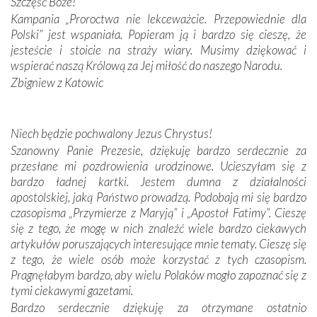
spotykaliśmy się z serdeczną otwartością
Szczęść Boże!
Portugalczyków. Podziwialiśmy ich ludową sztukę i
Kampania „Proroctwa nie lekceważcie. Przepowiednie dla
zwyczaje. Mimo że nasze kraje są od siebie bardzo
Polski” jest wspaniała. Popieram ją i bardzo się cieszę, że
oddalone, w żaden sposób nie czuliśmy się obco.
jesteście i stoicie na straży wiary. Musimy dziękować i
Sprawiła to oczywiście sama Matka Boża, ale też
wspierać naszą Królową za Jej miłość do naszego Narodu.
kulturowa bliskość biorąca swój początek w naszej
Zbigniew z Katowic
wspólnej wierze. Podczas wyjazdów do historycznych
miejsc, które znalazły się na trasie naszej pielgrzymki,
mieliśmy okazję przekonać się, że Maryja swoją opieką
Niech będzie pochwalony Jezus Chrystus!
otacza nie tylko nasz naród, lecz wszystkie nacje, które
Szanowny Panie Prezesie, dziękuję bardzo serdecznie za
się Jej ufnie oddają, a także każdą osobę, która zawierza
przesłane mi pozdrowienia urodzinowe. Ucieszyłam się z
Jej siebie oraz swych bliskich.
bardzo ładnej kartki. Jestem dumna z działalności
apostolskiej, jaką Państwo prowadzą. Podobają mi się bardzo
Dzieje Portugalii to również historia wierności Bogu i
czasopisma „Przymierze z Maryją” i „Apostoł Fatimy”. Cieszę
odstępstw, także w życiu władców. Trudne momenty w
się z tego, że mogę w nich znaleźć wiele bardzo ciekawych
wymiarze tak osobistym, jak i zbiorowym, przypominają o
artykułów poruszających interesujące mnie tematy. Cieszę się
konieczności ciągłego zabiegania o własną duszę i o łaskę
z tego, że wiele osób może korzystać z tych czasopism.
Opatrzności. Wierność przynosi pomyślność –
Pragnęłabym bardzo, aby wielu Polaków mogło zapoznać się z
przynajmniej w życiu duchowym. Odstępstwo owocuje
tymi ciekawymi gazetami.
nieszczęściem i śmiercią. Te uniwersalne prawdy
Bardzo serdecznie dziękuję za otrzymane ostatnio
przychodziły na myśl, gdy słuchaliśmy opowieści