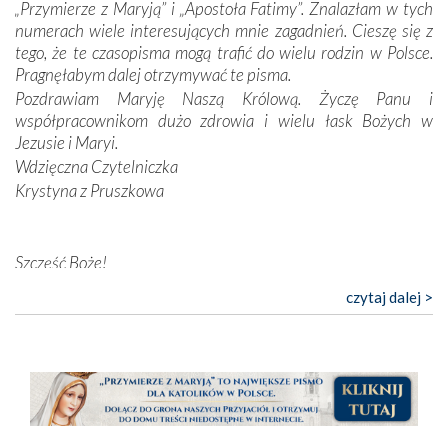
„Przymierze z Maryją” i „Apostoła Fatimy”. Znalazłam w tych
przewodników o portugalskich monarchach i wodzach,
numerach wiele interesujących mnie zagadnień. Cieszę się z
zwycięskich bitwach i nieszczęśliwych losach grzesznych
tego, że te czasopisma mogą trafić do wielu rodzin w Polsce.
kochanków.
Pragnęłabym dalej otrzymywać te pisma.
Pozdrawiam Maryję Naszą Królową. Życzę Panu i
Byli tym razem pośród Apostołów Fatimy reprezentanci
współpracownikom dużo zdrowia i wielu łask Bożych w
każdego spośród żyjących pokoleń. Najmłodszy uczestnik
Jezusie i Maryi.
liczył sobie 13 lat, zaś senior, pan Zdzisław – już 94.
–
Wdzięczna Czytelniczka
Całe życie marzyłem, by tu przyjechać
– przyznał w
Krystyna z Pruszkowa
rozmowie.
Nasza pielgrzymka nie byłaby tak bogata w duchową treść
Szczęść Boże!
bez obecności duszpasterza – księdza Krzysztofa.
Oprócz zapewnienia nam możliwości codziennego
Bardzo dziękuję za przysyłanie mi „Przymierza z Maryją”. Jest
czytaj dalej >
wysłuchania Mszy Świętej, dawał on wyrazy swej
to pismo, które bardzo sobie cenię i szanuję. Redagujecie
niezwykłej czci dla Matki Bożej śpiewem
Godzinek
i
ciekawe artykuły. Zawsze czekam na nowe numery i pragnę
pięknych pieśni.
poinformować, że zawsze będę Was wspierać. Niech Pan Bóg
nas prowadzi!
Każdy z nas przywiózł Matce Bożej bagaż własnych
Barbara
intencji, od tych najbardziej osobistych po zbiorowe –
dotyczące Kościoła i Ojczyzny. Każdy też otrzymał w