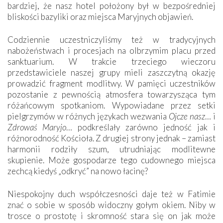
bardziej, że nasz hotel położony był w bezpośredniej
bliskości bazyliki oraz miejsca Maryjnych objawień.
Codziennie uczestniczyliśmy też w tradycyjnych
nabożeństwach i procesjach na olbrzymim placu przed
sanktuarium. W trakcie trzeciego wieczoru
przedstawiciele naszej grupy mieli zaszczytną okazję
prowadzić fragment modlitwy. W pamięci uczestników
pozostanie z pewnością atmosfera towarzysząca tym
różańcowym spotkaniom. Wypowiadane przez setki
pielgrzymów w różnych językach wezwania
Ojcze nasz
… i
Zdrowaś Maryjo
… podkreślały zarówno jedność jak i
różnorodność Kościoła. Z drugiej strony jednak – zamiast
harmonii rodziły szum, utrudniając modlitewne
skupienie. Może gospodarze tego cudownego miejsca
zechcą kiedyś „odkryć” na nowo łacinę?
Niespokojny duch współczesności daje też w Fatimie
znać o sobie w sposób widoczny gołym okiem. Niby w
trosce o prostotę i skromność stara się on jak może