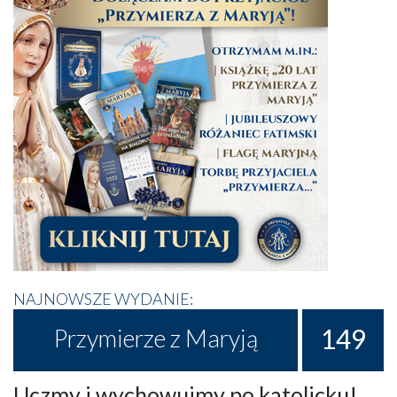
NAJNOWSZE WYDANIE:
149
Przymierze z Maryją
Uczmy i wychowujmy po katolicku!