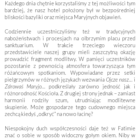
Każdego dnia chętnie korzystaliśmy z tej możliwości tym
bardziej, że nasz hotel położony był w bezpośredniej
bliskości bazyliki oraz miejsca Maryjnych objawień.
Codziennie uczestniczyliśmy też w tradycyjnych
nabożeństwach i procesjach na olbrzymim placu przed
sanktuarium. W trakcie trzeciego wieczoru
przedstawiciele naszej grupy mieli zaszczytną okazję
prowadzić fragment modlitwy. W pamięci uczestników
pozostanie z pewnością atmosfera towarzysząca tym
różańcowym spotkaniom. Wypowiadane przez setki
pielgrzymów w różnych językach wezwania
Ojcze nasz
… i
Zdrowaś Maryjo
… podkreślały zarówno jedność jak i
różnorodność Kościoła. Z drugiej strony jednak – zamiast
harmonii rodziły szum, utrudniając modlitewne
skupienie. Może gospodarze tego cudownego miejsca
zechcą kiedyś „odkryć” na nowo łacinę?
Niespokojny duch współczesności daje też w Fatimie
znać o sobie w sposób widoczny gołym okiem. Niby w