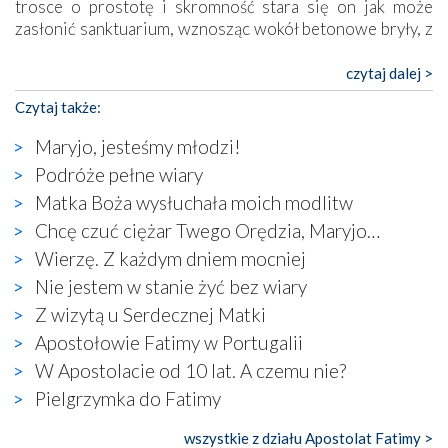
trosce o prostotę i skromność stara się on jak może
zasłonić sanktuarium, wznosząc wokół betonowe bryły, z
których niektóre nawet zostały poświęcone jako miejsca
katolickiego kultu. Tylko co wspólnego z żywą,
czytaj dalej >
autentyczną wiarą mogą mieć płaskie, szare bunkry albo
Czytaj także:
kaplice, w których Tabernakulum przypomina bardziej
skrzynkę na narzędzia? Albo co powiedzieć o ustawionym
Maryjo, jesteśmy młodzi!
tuż przy nowej bazylice wielkim krzyżu, na którym
Podróże pełne wiary
zamiast Chrystusa umieszczono dziwaczną postać jakby
Matka Boża wysłuchała moich modlitw
wyjętą ze starożytnych hieroglifów? W kulturowym
kontekście naszych czasów to raczej karykatura niż godny
Chcę czuć ciężar Twego Orędzia, Maryjo…
wizerunek Zbawiciela…
Wierzę. Z każdym dniem mocniej
Zatem nawet w bezpośrednim otoczeniu sanktuarium
Nie jestem w stanie żyć bez wiary
naocznie przekonaliśmy się, że wewnątrz Kościoła toczy
Z wizytą u Serdecznej Matki
się ogromna walka o kształt katolicyzmu i o serca
wierzących. Do czego to zmaganie może prowadzić,
Apostołowie Fatimy w Portugalii
widzieliśmy w urokliwym, niewielkim mieście Obidos,
W Apostolacie od 10 lat. A czemu nie?
gdzie w miejscu dawnego kościoła działa dzisiaj…
Pielgrzymka do Fatimy
księgarnia.
wszystkie z działu Apostolat Fatimy >