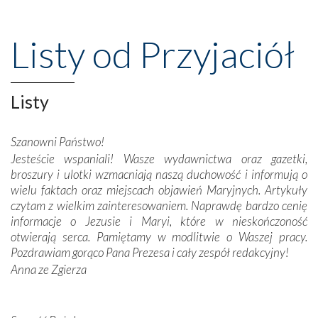
Nasze pielgrzymkowe wyprawy, których celem były
wspaniałe klasztory w miasteczku Alcobaça czy w Batalhi,
przeniosły nas do czasów, gdy świątynie bez wątpienia
Listy od Przyjaciół
wznoszono na chwałę Bożą, na przykład – w podzięce za
Opatrznościową pomoc w wygranej bitwie o
niepodległość kraju. Zachwyt budziła potężna, a zarazem
misterna architektura tych monumentalnych dzieł,
Listy
wspaniałe zdobienia, dbałość ich twórców o detale,
połączenie talentów z wytrwałością i pracowitością
Szanowni Państwo!
budowniczych.
Jesteście wspaniali! Wasze wydawnictwa oraz gazetki,
broszury i ulotki wzmacniają naszą duchowość i informują o
Podążyliśmy też śladami fatimskich wizjonerów – Łucji
wielu faktach oraz miejscach objawień Maryjnych. Artykuły
dos Santos oraz świętych Hiacynty i Franciszka Marto.
czytam z wielkim zainteresowaniem. Naprawdę bardzo cenię
Modliliśmy się przy ich grobach. Odprawiliśmy Drogę
informacje o Jezusie i Maryi, które w nieskończoność
Krzyżową w ich rodzinnych stronach, odwiedziliśmy
otwierają serca. Pamiętamy w modlitwie o Waszej pracy.
domy, w których żyli.
Pozdrawiam gorąco Pana Prezesa i cały zespół redakcyjny!
Anna ze Zgierza
W miejscu objawień Matki Bożej zapaliliśmy świece
przywiezione wraz z intencjami powierzonymi nam przez
Darczyńców w ramach akcji „Twoje światło w Fatimie”.