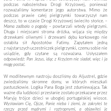
podczas nabożeństwa Drogi Krzyżowej, ponieważ
rozważaliśmy komentarze jego autorstwa. Mimo że
podczas prawie całej pielgrzymki towarzyszył nam
deszcz, to w czasie Drogi Krzyżowej świeciło słońce. –
Mama zadbała o pogodę –
powtarzali wtedy pielgrzymi.
Długa i miejscami stroma dróżka, wijąca się między
drzewkami oliwnymi i drzewami dębu korkowego nie
osłabiła sił Apostołów Fatimy. Zapytałem jedną
z najstarszych uczestniczek pielgrzymki, czemu sobie nie
usiądzie, gdy czytane są rozważana. Usłyszałem
odpowiedź:
Pan Jezus, idąc z Krzyżem nie siadał, więc i ja
mogę postać.
W modlitewnym nastroju doszliśmy do Aljustrel, gdzie
zwiedzaliśmy skromne domy, w których mieszkali
pastuszkowie. Logika Pana Boga jest zdumiewająca. Tak
ważne dla ludzkości przesłanie zostało przekazane przez
Maryję trójce dzieci w ubogiej portugalskiej wiosce.
Wysławiam Cię, Ojcze, Panie nieba i ziemi, że zakryłeś te
rzeczy przed mądrymi i roztropnymi, a objawiłeś je