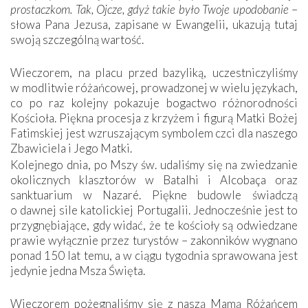
prostaczkom. Tak, Ojcze, gdyż takie było Twoje upodobanie
–
słowa Pana Jezusa, zapisane w Ewangelii, ukazują tutaj
swoją szczególną wartość.
Wieczorem, na placu przed bazyliką, uczestniczyliśmy
w modlitwie różańcowej, prowadzonej w wielu językach,
co po raz kolejny pokazuje bogactwo różnorodności
Kościoła. Piękna procesja z krzyżem i figurą Matki Bożej
Fatimskiej jest wzruszającym symbolem czci dla naszego
Zbawiciela i Jego Matki.
Kolejnego dnia, po Mszy św. udaliśmy się na zwiedzanie
okolicznych klasztorów w Batalhi i Alcobaça oraz
sanktuarium w Nazaré. Piękne budowle świadczą
o dawnej sile katolickiej Portugalii. Jednocześnie jest to
przygnębiające, gdy widać, że te kościoły są odwiedzane
prawie wyłącznie przez turystów – zakonników wygnano
ponad 150 lat temu, a w ciągu tygodnia sprawowana jest
jedynie jedna Msza Święta.
Wieczorem pożegnaliśmy się z naszą Mamą Różańcem