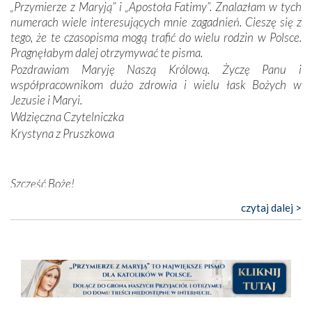
„Przymierze z Maryją” i „Apostoła Fatimy”. Znalazłam w tych
przychodziły na myśl, gdy słuchaliśmy opowieści
numerach wiele interesujących mnie zagadnień. Cieszę się z
przewodników o portugalskich monarchach i wodzach,
tego, że te czasopisma mogą trafić do wielu rodzin w Polsce.
zwycięskich bitwach i nieszczęśliwych losach grzesznych
Pragnęłabym dalej otrzymywać te pisma.
kochanków.
Pozdrawiam Maryję Naszą Królową. Życzę Panu i
współpracownikom dużo zdrowia i wielu łask Bożych w
Byli tym razem pośród Apostołów Fatimy reprezentanci
Jezusie i Maryi.
każdego spośród żyjących pokoleń. Najmłodszy uczestnik
Wdzięczna Czytelniczka
liczył sobie 13 lat, zaś senior, pan Zdzisław – już 94.
–
Krystyna z Pruszkowa
Całe życie marzyłem, by tu przyjechać
– przyznał w
rozmowie.
Nasza pielgrzymka nie byłaby tak bogata w duchową treść
Szczęść Boże!
bez obecności duszpasterza – księdza Krzysztofa.
Bardzo dziękuję za przysyłanie mi „Przymierza z Maryją”. Jest
czytaj dalej >
Oprócz zapewnienia nam możliwości codziennego
to pismo, które bardzo sobie cenię i szanuję. Redagujecie
wysłuchania Mszy Świętej, dawał on wyrazy swej
ciekawe artykuły. Zawsze czekam na nowe numery i pragnę
niezwykłej czci dla Matki Bożej śpiewem
Godzinek
i
poinformować, że zawsze będę Was wspierać. Niech Pan Bóg
pięknych pieśni.
nas prowadzi!
Barbara
Każdy z nas przywiózł Matce Bożej bagaż własnych
intencji, od tych najbardziej osobistych po zbiorowe –