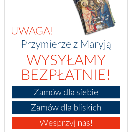
UWAGA!
Przymierze z Maryją
WYSYŁAMY
BEZPŁATNIE!
Zamów dla siebie
Zamów dla bliskich
Wesprzyj nas!