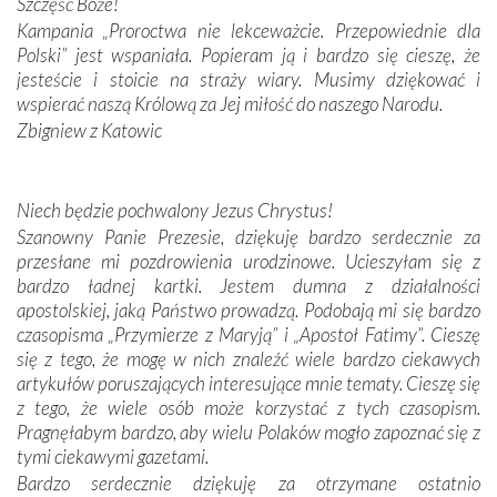
Podczas tej kilkudniowej wyprawy na każdym kroku
Szczęść Boże!
spotykaliśmy się z serdeczną otwartością
Kampania „Proroctwa nie lekceważcie. Przepowiednie dla
Portugalczyków. Podziwialiśmy ich ludową sztukę i
Polski” jest wspaniała. Popieram ją i bardzo się cieszę, że
zwyczaje. Mimo że nasze kraje są od siebie bardzo
jesteście i stoicie na straży wiary. Musimy dziękować i
oddalone, w żaden sposób nie czuliśmy się obco.
wspierać naszą Królową za Jej miłość do naszego Narodu.
Sprawiła to oczywiście sama Matka Boża, ale też
Zbigniew z Katowic
kulturowa bliskość biorąca swój początek w naszej
wspólnej wierze. Podczas wyjazdów do historycznych
miejsc, które znalazły się na trasie naszej pielgrzymki,
Niech będzie pochwalony Jezus Chrystus!
mieliśmy okazję przekonać się, że Maryja swoją opieką
Szanowny Panie Prezesie, dziękuję bardzo serdecznie za
otacza nie tylko nasz naród, lecz wszystkie nacje, które
przesłane mi pozdrowienia urodzinowe. Ucieszyłam się z
się Jej ufnie oddają, a także każdą osobę, która zawierza
bardzo ładnej kartki. Jestem dumna z działalności
Jej siebie oraz swych bliskich.
apostolskiej, jaką Państwo prowadzą. Podobają mi się bardzo
czasopisma „Przymierze z Maryją” i „Apostoł Fatimy”. Cieszę
Dzieje Portugalii to również historia wierności Bogu i
się z tego, że mogę w nich znaleźć wiele bardzo ciekawych
odstępstw, także w życiu władców. Trudne momenty w
artykułów poruszających interesujące mnie tematy. Cieszę się
wymiarze tak osobistym, jak i zbiorowym, przypominają o
z tego, że wiele osób może korzystać z tych czasopism.
konieczności ciągłego zabiegania o własną duszę i o łaskę
Pragnęłabym bardzo, aby wielu Polaków mogło zapoznać się z
Opatrzności. Wierność przynosi pomyślność –
tymi ciekawymi gazetami.
przynajmniej w życiu duchowym. Odstępstwo owocuje
Bardzo serdecznie dziękuję za otrzymane ostatnio
nieszczęściem i śmiercią. Te uniwersalne prawdy