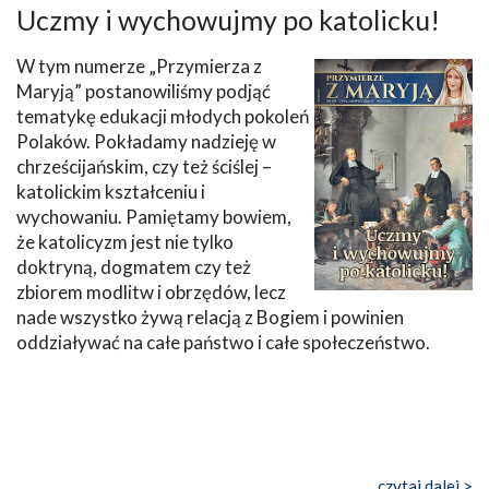
Uczmy i wychowujmy po katolicku!
W tym numerze „Przymierza z
Maryją” postanowiliśmy podjąć
tematykę edukacji młodych pokoleń
Polaków. Pokładamy nadzieję w
chrześcijańskim, czy też ściślej –
katolickim kształceniu i
wychowaniu. Pamiętamy bowiem,
że katolicyzm jest nie tylko
doktryną, dogmatem czy też
zbiorem modlitw i obrzędów, lecz
nade wszystko żywą relacją z Bogiem i powinien
oddziaływać na całe państwo i całe społeczeństwo.
czytaj dalej >