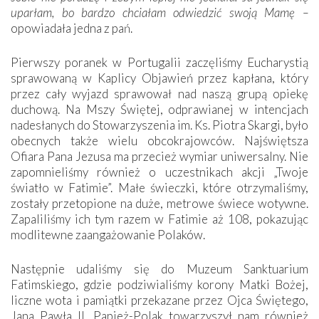
uparłam, bo bardzo chciałam odwiedzić swoją Mamę –
opowiadała jedna z pań.
Pierwszy poranek w Portugalii zaczęliśmy Eucharystią
sprawowaną w Kaplicy Objawień przez kapłana, który
przez cały wyjazd sprawował nad naszą grupą opiekę
duchową. Na Mszy Świętej, odprawianej w intencjach
nadesłanych do Stowarzyszenia im. Ks. Piotra Skargi, było
obecnych także wielu obcokrajowców. Najświętsza
Ofiara Pana Jezusa ma przecież wymiar uniwersalny. Nie
zapomnieliśmy również o uczestnikach akcji „Twoje
światło w Fatimie”. Małe świeczki, które otrzymaliśmy,
zostały przetopione na duże, metrowe świece wotywne.
Zapaliliśmy ich tym razem w Fatimie aż 108, pokazując
modlitewne zaangażowanie Polaków.
Następnie udaliśmy się do Muzeum Sanktuarium
Fatimskiego, gdzie podziwialiśmy korony Matki Bożej,
liczne wota i pamiątki przekazane przez Ojca Świętego,
Jana Pawła II. Papież-Polak towarzyszył nam również