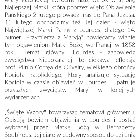
Najlepszej Matki, która poprzez więto Objawienia
Pańskiego 2 lutego prowadzi nas do Pana Jezusa.
11 lutego obchodzimy też Jej dzień - więto
Najwiętszej Maryi Panny z Lourdes, dlatego 14.
numer „Przymierza z Maryją" powięcamy włanie
tym objawieniom Matki Bożej we Francji w 1858
roku. Temat główny "Lourdes - zapowiedź
zwycięstwa Niepokalanej" to ciekawa refleksja
prof. Plinio Corręa de Oliveiry, wielkiego obrońcy
Kocioła katolickiego, który analizuje sytuację
Kocioła w czasie objawień w Lourdes i upatruje
przyszłych zwycięstw Maryi w kolejnych
wydarzeniach.
„Święte Wzory" towarzyszą tematowi głównemu.
Opisują bowiem objawienia w Lourdes i postać
wybranej przez Matkę Bożą w. Bernadetty
Soubirous. Jej ciało w cudowny sposób do dzi dnia