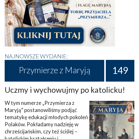
NAJNOWSZE WYDANIE:
149
Przymierze z Maryją
Uczmy i wychowujmy po katolicku!
W tym numerze „Przymierza z
Maryją” postanowiliśmy podjąć
tematykę edukacji młodych pokoleń
Polaków. Pokładamy nadzieję w
chrześcijańskim, czy też ściślej –
katolickim kształceniu i