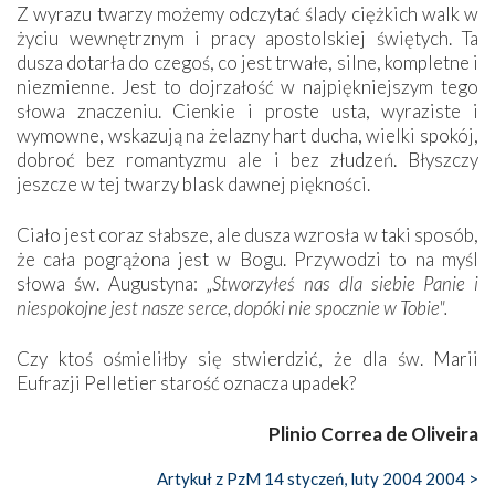
Z wyrazu twarzy możemy odczytać ślady ciężkich walk w
życiu wewnętrznym i pracy apostolskiej świętych. Ta
dusza dotarła do czegoś, co jest trwałe, silne, kompletne i
niezmienne. Jest to dojrzałość w najpiękniejszym tego
słowa znaczeniu. Cienkie i proste usta, wyraziste i
wymowne, wskazują na żelazny hart ducha, wielki spokój,
dobroć bez romantyzmu ale i bez złudzeń. Błyszczy
jeszcze w tej twarzy blask dawnej piękności.
Ciało jest coraz słabsze, ale dusza wzrosła w taki sposób,
że cała pogrążona jest w Bogu. Przywodzi to na myśl
słowa św. Augustyna: „
Stworzyłeś nas dla siebie Panie i
niespokojne jest nasze serce, dopóki nie spocznie w Tobie".
Czy ktoś ośmieliłby się stwierdzić, że dla św. Marii
Eufrazji Pelletier starość oznacza upadek?
Plinio Correa de Oliveira
Artykuł z PzM 14 styczeń, luty 2004 2004 >