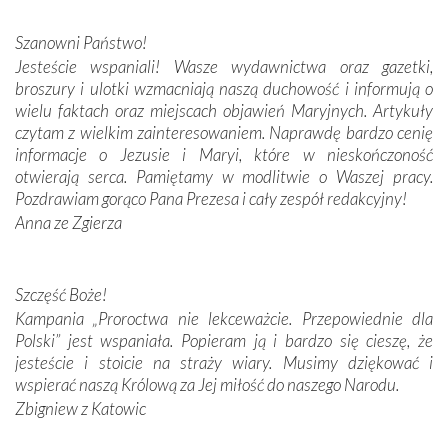
połączenie talentów z wytrwałością i pracowitością
budowniczych.
Szanowni Państwo!
Jesteście wspaniali! Wasze wydawnictwa oraz gazetki,
Podążyliśmy też śladami fatimskich wizjonerów – Łucji
broszury i ulotki wzmacniają naszą duchowość i informują o
dos Santos oraz świętych Hiacynty i Franciszka Marto.
wielu faktach oraz miejscach objawień Maryjnych. Artykuły
Modliliśmy się przy ich grobach. Odprawiliśmy Drogę
czytam z wielkim zainteresowaniem. Naprawdę bardzo cenię
Krzyżową w ich rodzinnych stronach, odwiedziliśmy
informacje o Jezusie i Maryi, które w nieskończoność
domy, w których żyli.
otwierają serca. Pamiętamy w modlitwie o Waszej pracy.
Pozdrawiam gorąco Pana Prezesa i cały zespół redakcyjny!
W miejscu objawień Matki Bożej zapaliliśmy świece
Anna ze Zgierza
przywiezione wraz z intencjami powierzonymi nam przez
Darczyńców w ramach akcji „Twoje światło w Fatimie”.
Podczas tej kilkudniowej wyprawy na każdym kroku
spotykaliśmy się z serdeczną otwartością
Szczęść Boże!
Portugalczyków. Podziwialiśmy ich ludową sztukę i
Kampania „Proroctwa nie lekceważcie. Przepowiednie dla
zwyczaje. Mimo że nasze kraje są od siebie bardzo
Polski” jest wspaniała. Popieram ją i bardzo się cieszę, że
oddalone, w żaden sposób nie czuliśmy się obco.
jesteście i stoicie na straży wiary. Musimy dziękować i
Sprawiła to oczywiście sama Matka Boża, ale też
wspierać naszą Królową za Jej miłość do naszego Narodu.
kulturowa bliskość biorąca swój początek w naszej
Zbigniew z Katowic
wspólnej wierze. Podczas wyjazdów do historycznych
miejsc, które znalazły się na trasie naszej pielgrzymki,