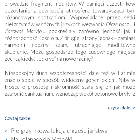
prowadzić fragment modlitwy. W pamięci uczestników
pozostanie z pewnością atmosfera towarzysząca tym
różańcowym spotkaniom. Wypowiadane przez setki
pielgrzymów w różnych językach wezwania
Ojcze nasz
… i
Zdrowaś Maryjo
… podkreślały zarówno jedność jak i
różnorodność Kościoła. Z drugiej strony jednak – zamiast
harmonii rodziły szum, utrudniając modlitewne
skupienie. Może gospodarze tego cudownego miejsca
zechcą kiedyś „odkryć” na nowo łacinę?
Niespokojny duch współczesności daje też w Fatimie
znać o sobie w sposób widoczny gołym okiem. Niby w
trosce o prostotę i skromność stara się on jak może
zasłonić sanktuarium, wznosząc wokół betonowe bryły, z
których niektóre nawet zostały poświęcone jako miejsca
katolickiego kultu. Tylko co wspólnego z żywą,
czytaj dalej >
autentyczną wiarą mogą mieć płaskie, szare bunkry albo
Czytaj także:
kaplice, w których Tabernakulum przypomina bardziej
skrzynkę na narzędzia? Albo co powiedzieć o ustawionym
Pielgrzymkowa lekcja chrześcijaństwa
tuż przy nowej bazylice wielkim krzyżu, na którym
Na kolanach do Mateńki