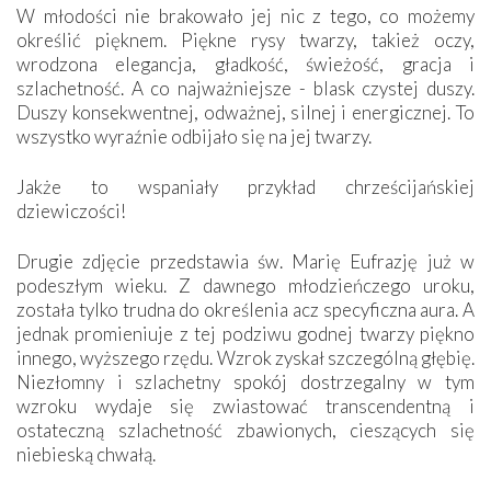
W młodości nie brakowało jej nic z tego, co możemy
określić pięknem. Piękne rysy twarzy, takież oczy,
wrodzona elegancja, gładkość, świeżość, gracja i
szlachetność. A co najważniejsze - blask czystej duszy.
Duszy konsekwentnej, odważnej, silnej i energicznej. To
wszystko wyraźnie odbijało się na jej twarzy.
Jakże to wspaniały przykład chrześcijańskiej
dziewiczości!
Drugie zdjęcie przedstawia św. Marię Eufrazję już w
podeszłym wieku. Z dawnego młodzieńczego uroku,
została tylko trudna do określenia acz specyficzna aura. A
jednak promieniuje z tej podziwu godnej twarzy piękno
innego, wyższego rzędu. Wzrok zyskał szczególną głębię.
Niezłomny i szlachetny spokój dostrzegalny w tym
wzroku wydaje się zwiastować transcendentną i
ostateczną szlachetność zbawionych, cieszących się
niebieską chwałą.