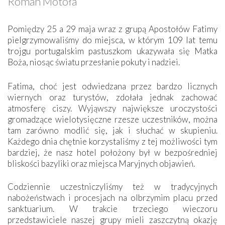
Roman Motoła
Pomiędzy 25 a 29 maja wraz z grupą Apostołów Fatimy
pielgrzymowaliśmy do miejsca, w którym 109 lat temu
trojgu portugalskim pastuszkom ukazywała się Matka
Boża, niosąc światu przesłanie pokuty i nadziei.
Fatima, choć jest odwiedzana przez bardzo licznych
wiernych oraz turystów, zdołała jednak zachować
atmosferę ciszy. Wyjąwszy największe uroczystości
gromadzące wielotysięczne rzesze uczestników, można
tam zarówno modlić się, jak i słuchać w skupieniu.
Każdego dnia chętnie korzystaliśmy z tej możliwości tym
bardziej, że nasz hotel położony był w bezpośredniej
bliskości bazyliki oraz miejsca Maryjnych objawień.
Codziennie uczestniczyliśmy też w tradycyjnych
nabożeństwach i procesjach na olbrzymim placu przed
sanktuarium. W trakcie trzeciego wieczoru
przedstawiciele naszej grupy mieli zaszczytną okazję