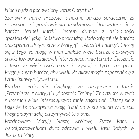
mieliśmy okazję przekonać się, że Maryja swoją opieką
Niech będzie pochwalony Jezus Chrystus!
otacza nie tylko nasz naród, lecz wszystkie nacje, które
Szanowny Panie Prezesie, dziękuję bardzo serdecznie za
się Jej ufnie oddają, a także każdą osobę, która zawierza
przesłane mi pozdrowienia urodzinowe. Ucieszyłam się z
Jej siebie oraz swych bliskich.
bardzo ładnej kartki. Jestem dumna z działalności
apostolskiej, jaką Państwo prowadzą. Podobają mi się bardzo
Dzieje Portugalii to również historia wierności Bogu i
czasopisma „Przymierze z Maryją” i „Apostoł Fatimy”. Cieszę
odstępstw, także w życiu władców. Trudne momenty w
się z tego, że mogę w nich znaleźć wiele bardzo ciekawych
wymiarze tak osobistym, jak i zbiorowym, przypominają o
artykułów poruszających interesujące mnie tematy. Cieszę się
konieczności ciągłego zabiegania o własną duszę i o łaskę
z tego, że wiele osób może korzystać z tych czasopism.
Opatrzności. Wierność przynosi pomyślność –
Pragnęłabym bardzo, aby wielu Polaków mogło zapoznać się z
przynajmniej w życiu duchowym. Odstępstwo owocuje
tymi ciekawymi gazetami.
nieszczęściem i śmiercią. Te uniwersalne prawdy
Bardzo serdecznie dziękuję za otrzymane ostatnio
przychodziły na myśl, gdy słuchaliśmy opowieści
„Przymierze z Maryją” i „Apostoła Fatimy”. Znalazłam w tych
przewodników o portugalskich monarchach i wodzach,
numerach wiele interesujących mnie zagadnień. Cieszę się z
zwycięskich bitwach i nieszczęśliwych losach grzesznych
tego, że te czasopisma mogą trafić do wielu rodzin w Polsce.
kochanków.
Pragnęłabym dalej otrzymywać te pisma.
Pozdrawiam Maryję Naszą Królową. Życzę Panu i
Byli tym razem pośród Apostołów Fatimy reprezentanci
współpracownikom dużo zdrowia i wielu łask Bożych w
każdego spośród żyjących pokoleń. Najmłodszy uczestnik
Jezusie i Maryi.
liczył sobie 13 lat, zaś senior, pan Zdzisław – już 94.
–