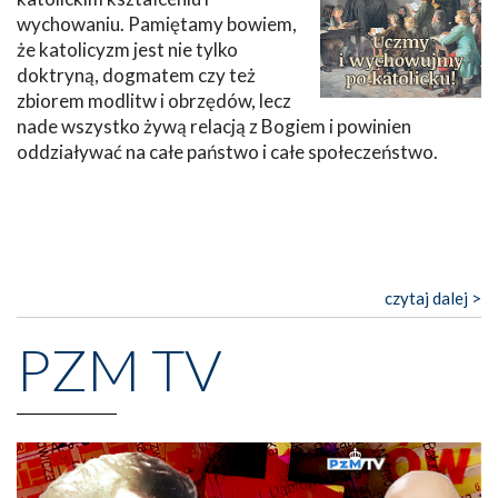
wychowaniu. Pamiętamy bowiem,
że katolicyzm jest nie tylko
doktryną, dogmatem czy też
zbiorem modlitw i obrzędów, lecz
nade wszystko żywą relacją z Bogiem i powinien
oddziaływać na całe państwo i całe społeczeństwo.
czytaj dalej >
PZM TV