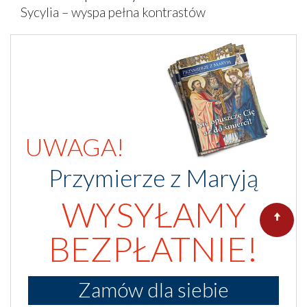
Sycylia – wyspa pełna kontrastów
UWAGA!
Przymierze z Maryją
WYSYŁAMY
BEZPŁATNIE!
Zamów dla siebie