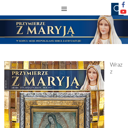
Wraz
z