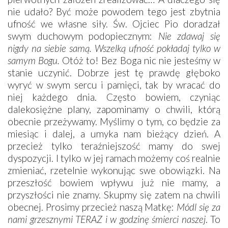
nie udało? Być może powodem tego jest zbytnia
ufność we własne siły. Św. Ojciec Pio doradzał
swym duchowym podopiecznym:
Nie zdawaj się
nigdy na siebie samą. Wszelką ufność pokładaj tylko w
samym Bogu.
Otóż to! Bez Boga nic nie jesteśmy w
stanie uczynić. Dobrze jest tę prawdę głęboko
wyryć w swym sercu i pamięci, tak by wracać do
niej każdego dnia. Często bowiem, czyniąc
dalekosiężne plany, zapominamy o chwili, którą
obecnie przeżywamy. Myślimy o tym, co będzie za
miesiąc i dalej, a umyka nam bieżący dzień. A
przecież tylko teraźniejszość mamy do swej
dyspozycji. I tylko w jej ramach możemy coś realnie
zmieniać, rzetelnie wykonując swe obowiązki. Na
przeszłość bowiem wpływu już nie mamy, a
przyszłości nie znamy. Skupmy się zatem na chwili
obecnej. Prosimy przecież naszą Matkę:
Módl się za
nami grzesznymi TERAZ i w godzinę śmierci naszej
. To