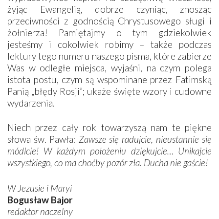
żyjąc Ewangelią, dobrze czyniąc, znosząc
przeciwności z godnością Chrystusowego sługi i
żołnierza! Pamiętajmy o tym gdziekolwiek
jesteśmy i cokolwiek robimy – także podczas
lektury tego numeru naszego pisma, które zabierze
Was w odległe miejsca, wyjaśni, na czym polega
istota postu, czym są wspominane przez Fatimską
Panią „błędy Rosji”; ukaże święte wzory i cudowne
wydarzenia.
Niech przez cały rok towarzyszą nam te piękne
słowa św. Pawła:
Zawsze się radujcie, nieustannie się
módlcie! W każdym położeniu dziękujcie… Unikajcie
wszystkiego, co ma choćby pozór zła. Ducha nie gaście!
W Jezusie i Maryi
Bogusław Bajor
redaktor naczelny