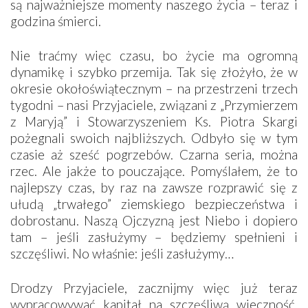
są najważniejsze momenty naszego życia – teraz i
godzina śmierci.
Nie traćmy więc czasu, bo życie ma ogromną
dynamikę i szybko przemija. Tak się złożyło, że w
okresie okołoświątecznym – na przestrzeni trzech
tygodni – nasi Przyjaciele, związani z „Przymierzem
z Maryją” i Stowarzyszeniem Ks. Piotra Skargi
pożegnali swoich najbliższych. Odbyło się w tym
czasie aż sześć pogrzebów. Czarna seria, można
rzec. Ale jakże to pouczające. Pomyślałem, że to
najlepszy czas, by raz na zawsze rozprawić się z
ułudą „trwałego” ziemskiego bezpieczeństwa i
dobrostanu. Naszą Ojczyzną jest Niebo i dopiero
tam – jeśli zasłużymy – będziemy spełnieni i
szczęśliwi. No właśnie: jeśli zasłużymy…
Drodzy Przyjaciele, zacznijmy więc już teraz
wypracowywać kapitał na szczęśliwą wieczność,