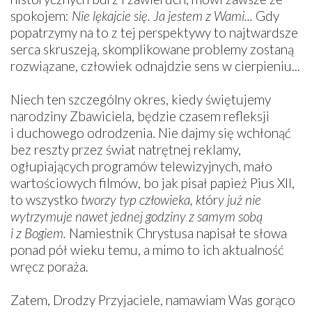
spokojem:
Nie lękajcie się. Ja jestem z Wami...
Gdy
popatrzymy na to z tej perspektywy to najtwardsze
serca skruszeją, skomplikowane problemy zostaną
rozwiązane, człowiek odnajdzie sens w cierpieniu...
Niech ten szczególny okres, kiedy świętujemy
narodziny Zbawiciela, będzie czasem refleksji
i duchowego odrodzenia. Nie dajmy się wchłonąć
bez reszty przez świat natrętnej reklamy,
ogłupiających programów telewizyjnych, mało
wartościowych filmów, bo jak pisał papież Pius XII,
to wszystko
tworzy typ człowieka, kt
ór
y już nie
wytrzymuje nawet jednej godziny z samym sobą
i z Bogiem.
Namiestnik Chrystusa napisał te słowa
ponad pół wieku temu, a mimo to ich aktualność
wręcz poraża.
Zatem, Drodzy Przyjaciele, namawiam Was gorąco