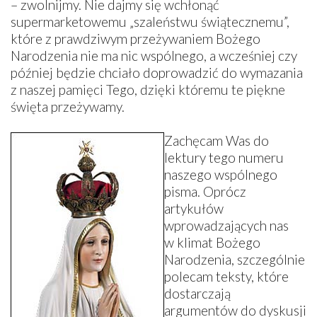
– zwolnijmy. Nie dajmy się wchłonąć
supermarketowemu „szaleństwu świątecznemu”,
które z prawdziwym przeżywaniem Bożego
Narodzenia nie ma nic wspólnego, a wcześniej czy
później będzie chciało doprowadzić do wymazania
z naszej pamięci Tego, dzięki któremu te piękne
święta przeżywamy.
Zachęcam Was do
lektury tego numeru
naszego wspólnego
pisma. Oprócz
artykułów
wprowadzających nas
w klimat Bożego
Narodzenia, szczególnie
polecam teksty, które
dostarczają
argumentów do dyskusji