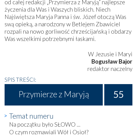
od całej redakcji „Przymierza z Maryją” najlepsze
życzenia dla Was i Waszych bliskich. Niech
Najświętsza Maryja Panna i św. Józef otoczą Was
swą opieką, a narodzony w Betlejem Zbawiciel
rozpali na nowo gorliwość chrześcijańską i obdarzy
Was wszelkimi potrzebnymi łaskami.
W Jezusie i Maryi
Bogusław Bajor
redaktor naczelny
SPIS TREŚCI:
55
Przymierze z Maryją
Temat numeru
Na początku było SŁOWO ...
O czym rozmawiali Wół i Osioł?