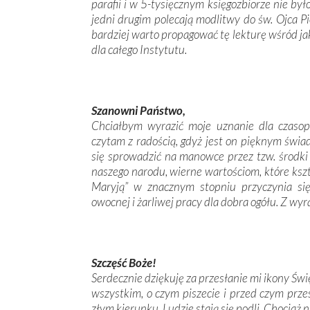
parafii i w 5-tysięcznym księgozbiorze nie było
jedni drugim ­polecają ­modlitwy do św. Ojca 
bardziej warto propagować tę lekturę wśród jak
dla całego Instytutu.
Szanowni Państwo,
Chciałbym wyrazić moje uznanie dla czasop
czytam z radością, gdyż jest on pięknym świa
się sprowadzić na manowce przez tzw. środki 
naszego narodu, wierne wartościom, które kszt
Maryją” w znacznym stopniu przyczynia się
owocnej i żarliwej pracy dla dobra ogółu. Z wy
Szczęść Boże!
Serdecznie dziękuję za przesłanie mi ikony Świ
wszystkim, o czym piszecie i przed czym przes
złym kierunku. Ludzie stają się podli. Chociaż 