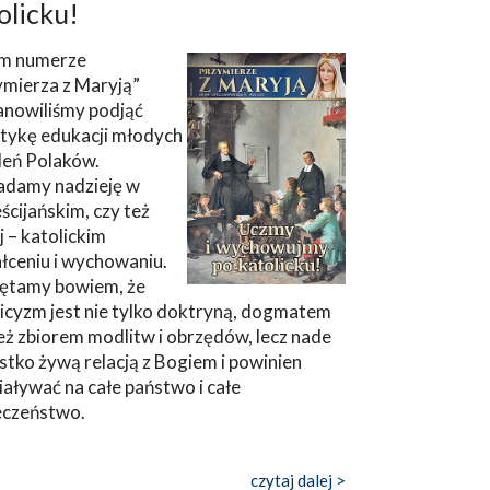
olicku!
m numerze
ymierza z Maryją”
anowiliśmy podjąć
tykę edukacji młodych
leń Polaków.
adamy nadzieję w
ścijańskim, czy też
ej – katolickim
łceniu i wychowaniu.
ętamy bowiem, że
icyzm jest nie tylko doktryną, dogmatem
eż zbiorem modlitw i obrzędów, lecz nade
tko żywą relacją z Bogiem i powinien
aływać na całe państwo i całe
eczeństwo.
czytaj dalej >