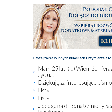
Czytaj także w innych numerach Przymierza z M
Mam 25 lat. (…) Wiem że niera
życiu...
Dziękuję za interesujące pismo
Listy
Listy
...będąc na dnie, natchniony ł