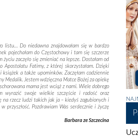
go listu… Do niedawna znajdowałam się w bardzo
anek pojechałam do Częstochowy i tam się szczerze
życiu zaczęło się zmieniać na lepsze. Dostałam od
o Apostolatu Fatimy, z której skorzystałam. Dzięki
i książek a także upominków. Zaczęłam codziennie
wny Medalik. Jestem wdzięczna Matce Bożej za opiekę
ja schorowana mama jest wciąż z nami. Wiele dobrego
m wyrazić swoje wielkie szczęście i radość oraz
NAJ
 na rzecz ludzi takich jak ja – kiedyś zagubionych i
ch w przyszłość. Pozdrawiam Was serdecznie i życzę
P
Barbara ze Szczecina
Ucz