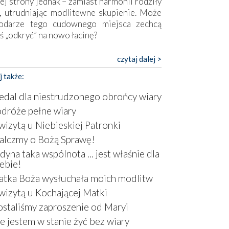
ej strony jednak – zamiast harmonii rodziły
, utrudniając modlitewne skupienie. Może
odarze tego cudownego miejsca zechcą
ś „odkryć” na nowo łacinę?
pokojny duch współczesności daje też w
czytaj dalej >
mie znać o sobie w sposób widoczny gołym
j także:
m. Niby w trosce o prostotę i skromność
a się on jak może zasłonić sanktuarium,
dal dla niestrudzonego obrońcy wiary
sząc wokół betonowe bryły, z których
dróże pełne wiary
óre nawet zostały poświęcone jako miejsca
wizytą u Niebieskiej Patronki
ickiego kultu. Tylko co wspólnego z żywą,
ntyczną wiarą mogą mieć płaskie, szare
lczmy o Bożą Sprawę!
ry albo kaplice, w których Tabernakulum
dyna taka wspólnota ... jest właśnie dla
omina bardziej skrzynkę na narzędzia? Albo
ebie!
owiedzieć o ustawionym tuż przy nowej
tka Boża wysłuchała moich modlitw
lice wielkim krzyżu, na którym zamiast
wizytą u Kochającej Matki
stusa umieszczono dziwaczną postać jakby
tą ze starożytnych hieroglifów? W
staliśmy zaproszenie od Maryi
rowym kontekście naszych czasów to raczej
e jestem w stanie żyć bez wiary
atura niż godny wizerunek Zbawiciela…