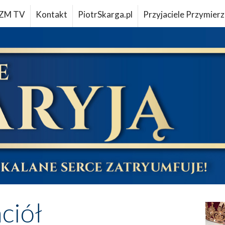
ZM TV
Kontakt
PiotrSkarga.pl
Przyjaciele Przymierz
aciół