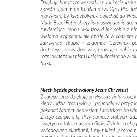
Dziękuję bardzo za wszystkie publikacje, któr
sposób ujęła mnie książka o św. Ojcu Pio. Ju
marzyłam, by kiedykolwiek pojechać do Włoch
Matki Bożej Fatimskiej i listy ­uświadamiające m
zawierające cenne wskazówki jak sobie z ni
wieloma względami, ale myślę że w codzienny
zatrzymać, skupić i zadumać. Człowiek p
dostrzega rzeczy doniosłe, prawdę o sobie i l
rozprowadzaniu pism i książek dociera do wiel
łaski.
Niech będzie pochwalony Jezus Chrystus!
Z całego serca dziękuję za Waszą działalność, 
kiedy ludzie tracą wiarę i popadają w przygnę
pokonać żadnym depresjom i smutkom, bo wiem,
Z tego czerpie siłę. Przy pomocy słabych lud
świętych a także nas, katolików. Działa trochę j
wyładowane skarbami, i my takimi „skarbami
innymi o święte powołania, by nie brakło 