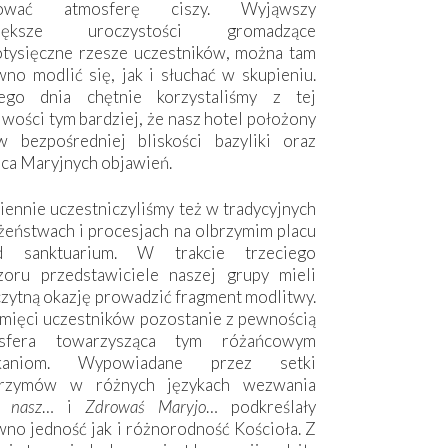
hować atmosferę ciszy. Wyjąwszy
większe uroczystości gromadzące
otysięczne rzesze uczestników, można tam
no modlić się, jak i słuchać w skupieniu.
ego dnia chętnie korzystaliśmy z tej
wości tym bardziej, że nasz hotel położony
w bezpośredniej bliskości bazyliki oraz
sca Maryjnych objawień.
ennie uczestniczyliśmy też w tradycyjnych
żeństwach i procesjach na olbrzymim placu
d sanktuarium. W trakcie trzeciego
zoru przedstawiciele naszej grupy mieli
zytną okazję prowadzić fragment modlitwy.
mięci uczestników pozostanie z pewnością
sfera towarzysząca tym różańcowym
tkaniom. Wypowiadane przez setki
grzymów w różnych językach wezwania
e nasz
… i
Zdrowaś Maryjo
… podkreślały
no jedność jak i różnorodność Kościoła. Z