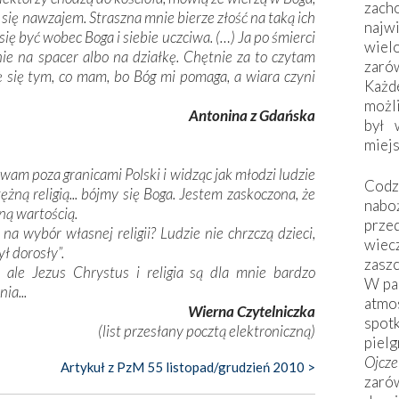
zac
 się nawzajem. Straszna mnie bierze złość na taką ich
naj
się być wobec Boga i siebie uczciwa. (…) Ja po śmierci
wiel
ie na spacer albo na działkę. Chętnie za to czytam
zarów
szę się tym, co mam, bo Bóg mi pomaga, a wiara czyni
Każd
możli
Antonina z Gdańska
był 
miej
wam poza granicami Polski i widząc jak młodzi ludzie
Codzi
ężną religią... bójmy się Boga. Jestem zaskoczona, że
nabo
tną wartością.
prze
 wybór własnej religii? Ludzie nie chrzczą dzieci,
wiec
ł dorosły”.
zaszc
y, ale Jezus Chrystus i religia są dla mnie bardzo
W pa
ia...
atmo
Wierna Czytelniczka
spo
(list przesłany pocztą elektroniczną)
piel
Ojcz
Artykuł z PzM 55 listopad/grudzień 2010 >
zarów