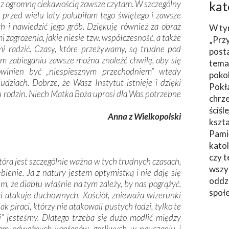
e z ogromną ciekawością zawsze czytam. W szczególny
kat
ż przed wielu laty polubiłam tego świętego i zawsze
 i nawiedzić jego grób. Dziękuję również za obraz
W ty
i zagrożenia, jakie niesie tzw. współczesność, a także
„Prz
mi radzić. Czasy, które przeżywamy, są trudne pod
post
m zabieganiu zawsze można znaleźć chwilę, aby się
tema
owinien być „niespiesznym przechodniem” wtedy
poko
udziach. Dobrze, że Wasz Instytut istnieje i dzięki
Pokł
u rodzin. Niech Matka Boża uprosi dla Was potrzebne
chrze
ściśl
Anna z Wielkopolski
kszta
Pami
katol
czy t
która jest szczególnie ważna w tych trudnych czasach,
wszys
bienie. Ja z natury jestem optymistką i nie daję się
oddzi
 że diabłu właśnie na tym zależy, by nas pogrążyć.
społ
zi atakuje duchownych, Kościół, znieważa wizerunki
ak piraci, którzy nie atakowali pustych łodzi, tylko te
” jesteśmy. Dlatego trzeba się dużo modlić między
nam odważnych kapłanów, gorliwych w nauczaniu i