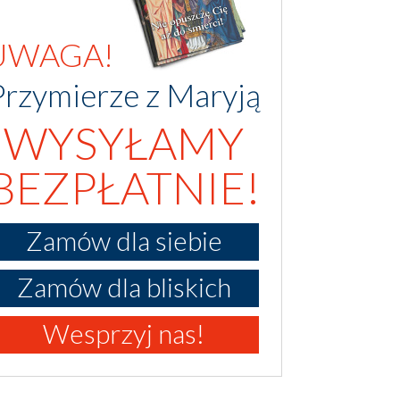
UWAGA!
Przymierze z Maryją
WYSYŁAMY
BEZPŁATNIE!
Zamów dla siebie
Zamów dla bliskich
Wesprzyj nas!