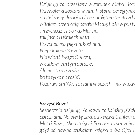
Dziękuję za przesłany wizerunek Matki Boże
Przywołana została w nim historia peregrynac
pustej ramy. Ja dokładnie pamiętam tamto zda
witałam przed całą parafią Matkę Bożą w pust
„Przychodzisz do nas Maryjo,
tak jasna i uśmiechnięta.
Przychodzisz piękna, kochana,
Niepokalana Poczęta.
Nie widać Twego Oblicza,
w cudownym tym obrazie.
Ale nas to nie zraża,
bo to tylko na razie”.
Pozdrawiam Was ze łzami w oczach – jak wtedy.
Szczęść Boże!
Serdecznie dziękuję Państwu za książkę „Ojci
obrazkami. Na ofertę zakupu książki trafiłam
Matki Bożej Nieustającej Pomocy i tam zobac
gdyż od dawna szukałam książki o św. Ojcu 