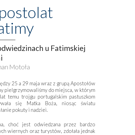
postolat
atimy
dwiedzinach u Fatimskiej
i
an Motoła
ędzy 25 a 29 maja wraz z grupą Apostołów
my pielgrzymowaliśmy do miejsca, w którym
lat temu trojgu portugalskim pastuszkom
ywała się Matka Boża, niosąc światu
łanie pokuty i nadziei.
ma, choć jest odwiedzana przez bardzo
ych wiernych oraz turystów, zdołała jednak