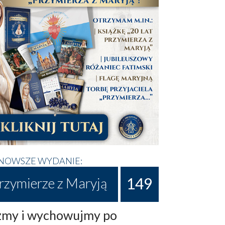
NOWSZE WYDANIE:
149
rzymierze z Maryją
my i wychowujmy po