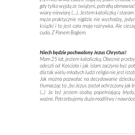
gdy tylko wyjdą ze świątyni, potrafią obmawiać
wiarę-niewiarę (…). Jestem katoliczką i staram 
męża praktycznie nigdzie nie wychodzę, jedyn
książki i to jest cała moja rozrywka. Ale cie
cuda. Z Panem Bogiem.
Niech będzie pochwalony Jezus Chrystus!
Mam 25 lat, jestem katoliczką. Obecnie przeby
odeszli od Kościoła i jak islam zaczyna być pot
dla tak wielu młodych ludzi religia nie jest isto
Jak można pozwalać na decydowanie dziecku na
tłumacząc to: „bo Jezus został ochrzczony jak by
(...) Ja też jestem osobą popełniającą błęd
ważne. Potrzebujemy dużo modlitwy i nawrócen