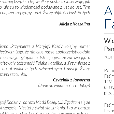
 żadnej książki o tej wielkiej postaci. Obserwuję, jak
A
Pio, ale są to wiadomości podawane z ust do ust. Tym
 najszerszej grupy ludzi. Życzę obfitości Łask Bożych
F
Alicja z Koszalina
W o
isma „Przymierze z Maryją”. Każdy kolejny numer
Pan
dectwem tego, że nie całe nasze społeczeństwo dało
Rom
masowego ogłupiania. Istnieje jeszcze zdrowe jądro
ałtowały tożsamość Polaka-katolika, a „Przymierze z
 do utrwalania tych szlachetnych tradycji. Życzę
Pomi
razami szacunku,
Fati
Czytelnik z Jaworzna
109 
(dane do wiadomości redakcji)
ukaz
przes
ętej Rodziny i obrazu Matki Bożej. (…) Zgadzam się ze
Fati
trzegacie. Niestety świat się zmienia, i to w bardzo
liczn
niektórzy chodzą do kościoła, mówią że wierzą w Boga,