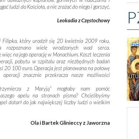
ć ludzi do Kościoła, a nie zrażać do niego i gorszyć.
P
Leokadia z Częstochowy
 Filipka, który urodził się 20 kwietnia 2009 roku.
a rozpoznano wiele wrodzonych wad serca.
 więc na jego operację w Monachium. Koszt leczenia
operacji, pobytu w szpitalu oraz niezbędnych badań
i 20 100 euro. Operacja jest planowana na połowę
operacji znacznie przekracza nasze możliwości
Przymierza z Maryją” mogłaby nam pomóc
aszego apelu na stronach pisma? Chcielibyśmy
el dotarł do jak największej liczby ludzi o wielkim
Ola i Bartek Glinieccy z Jaworzna