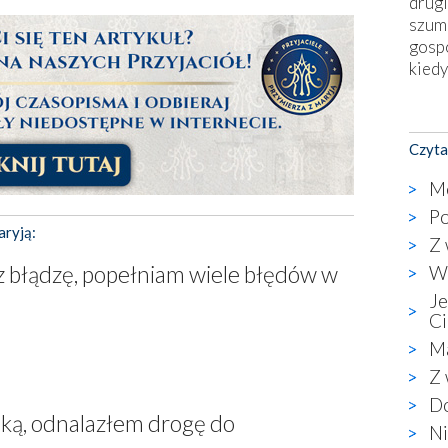
drugi
szum
gosp
kiedy
Nies
Fati
Czyta
okie
star
Me
wzno
Po
niekt
aryją:
Z 
katol
aute
z błądzę, popełniam wiele błędów w
Wa
bunk
Je
przyp
Ci
co p
Ma
bazy
Z 
Chry
wyję
Do
aską, odnalazłem drogę do
kultu
Ni
karyk