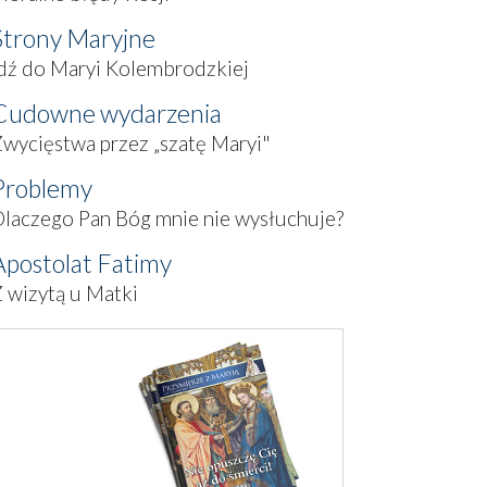
Strony Maryjne
dź do Maryi Kolembrodzkiej
Cudowne wydarzenia
wycięstwa przez „szatę Maryi"
Problemy
laczego Pan Bóg mnie nie wysłuchuje?
Apostolat Fatimy
 wizytą u Matki