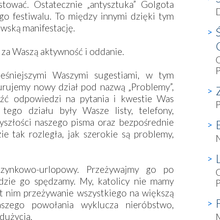
stować. Ostatecznie „antysztuka” Golgota
D
go festiwalu. To między innymi dzięki tym
awską manifestację.
 za Waszą aktywność i oddanie.
O
P
eśniejszymi Waszymi sugestiami, w tym
urujemy nowy dział pod nazwą „Problemy”,
eźć odpowiedzi na pytania i kwestie Was
P
 tego działu były Wasze listy, telefony,
yszłości naszego pisma oraz bezpośrednie
e tak rozległa, jak szerokie są problemy,
N
zynkowo-urlopowy. Przeżywajmy go po
gdzie go spędzamy. My, katolicy nie mamy
st nim przeżywanie wszystkiego na większą
szego powołania wyklucza nieróbstwo,
adużycia.
M