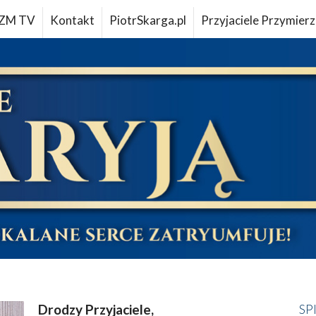
ZM TV
Kontakt
PiotrSkarga.pl
Przyjaciele Przymierz
Drodzy Przyjaciele,
SP