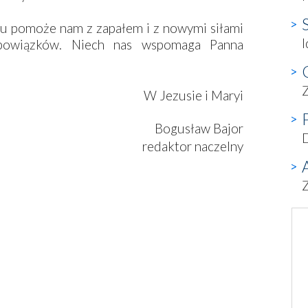
ku pomoże nam z zapałem i z nowymi siłami
I
bowiązków. Niech nas wspomaga Panna
Z
W Jezusie i Maryi
Bogusław Bajor
D
redaktor naczelny
Z