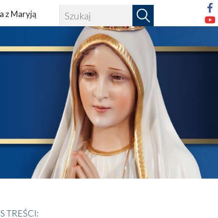
a z Maryją
IS TREŚCI: