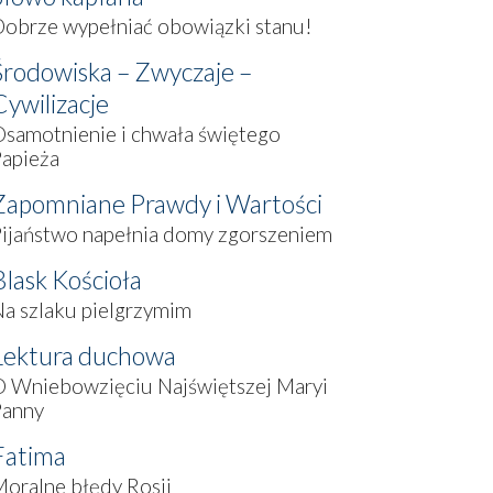
obrze wypełniać obowiązki stanu!
Środowiska – Zwyczaje –
Cywilizacje
samotnienie i chwała świętego
apieża
Zapomniane Prawdy i Wartości
ijaństwo napełnia domy zgorszeniem
Blask Kościoła
a szlaku pielgrzymim
Lektura duchowa
O Wniebowzięciu Najświętszej Maryi
Panny
Fatima
oralne błędy Rosji