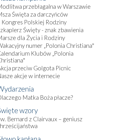
Modlitwa przebłagalna w Warszawie
Msza Święta za darczyńców
I Kongres Polskiej Rodziny
zkaplerz Święty - znak zbawienia
arsze dla Życia i Rodziny
akacyjny numer „Polonia Christiana"
Kalendarium Klubów „Polonia
hristiana"
kcja przeciw Golgota Picnic
asze akcje w internecie
Wydarzenia
laczego Matka Boża płacze?
Święte wzory
w. Bernard z Clairvaux – geniusz
hrześcijaństwa
Słowo kapłana