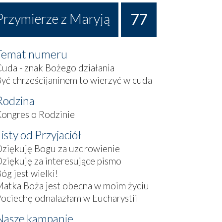
77
Przymierze z Maryją
Temat numeru
uda - znak Bożego działania
yć chrześcijaninem to wierzyć w cuda
Rodzina
ongres o Rodzinie
Listy od Przyjaciół
ziękuję Bogu za uzdrowienie
ziękuję za interesujące pismo
óg jest wielki!
atka Boża jest obecna w moim życiu
ociechę odnalazłam w Eucharystii
Nasze kampanie