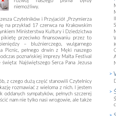
rozwój naszego pisma byłby
niemożliwy.
I
zesza Czytelników i Przyjaciół „Przymierza
S
się na przykład 17 czerwca na Krakowskim
nkiem Ministerstwa Kultury i Dziedzictwa
M
pikietę przeciwko finansowaniu przez to
W
ieniędzy – bluźnierczego, wulgarnego
ta Picnic, pełnego drwin z Męki naszego
C
odczas poznańskiej imprezy Malta Festival
A
 święta: Najświętszego Serca Pana Jezusa
N
D
sób, z czego dużą część stanowili Czytelnicy
kazję rozmawiać z wieloma z nich. I jestem
k oddanych sympatyków, pełnych szczerej
Ś
ścić nam nie tylko nasi wrogowie, ale także
c