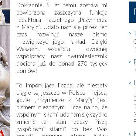
Dokładnie 5 lat temu została mi
powierzona zaszczytna funkcja
redaktora naczelnego „Przymierza
z Maryją”. Udało nam się przez ten
czas rozwinąć nasze pismo
i zwiększyć jego nakład. Dzięki
C
Waszemu wsparciu i owocnej
B
współpracy, nasz dwumiesięcznik
dociera już do ponad 270 tysięcy
K
domów!
To imponująca liczba, ale niestety
D
ciągle są jeszcze w Polsce miejsca,
D
gdzie „Przymierze z Maryją” jest
B
pismem nieznanym. Liczę na to, że
M
wspólnymi siłami uda nam się szybko
P
zmienić ten stan rzeczy. Piszę
„wspólnymi siłami”, bo bez Was