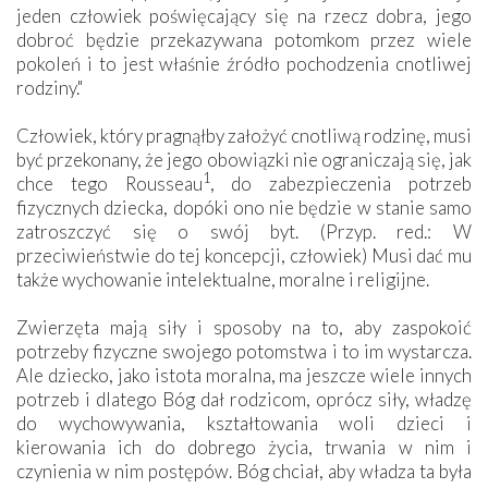
jeden człowiek poświęcający się na rzecz dobra, jego
dobroć będzie przekazywana potomkom przez wiele
pokoleń i to jest właśnie źródło pochodzenia cnotliwej
rodziny."
Człowiek, który pragnąłby założyć cnotliwą rodzinę, musi
być przekonany, że jego obowiązki nie ograniczają się, jak
1
chce tego Rousseau
, do zabezpieczenia potrzeb
fizycznych dziecka, dopóki ono nie będzie w stanie samo
zatroszczyć się o swój byt. (Przyp. red.: W
przeciwieństwie do tej koncepcji, człowiek) Musi dać mu
także wychowanie intelektualne, moralne i religijne.
Zwierzęta mają siły i sposoby na to, aby zaspokoić
potrzeby fizyczne swojego potomstwa i to im wystarcza.
Ale dziecko, jako istota moralna, ma jeszcze wiele innych
potrzeb i dlatego Bóg dał rodzicom, oprócz siły, władzę
do wychowywania, kształtowania woli dzieci i
kierowania ich do dobrego życia, trwania w nim i
czynienia w nim postępów. Bóg chciał, aby władza ta była