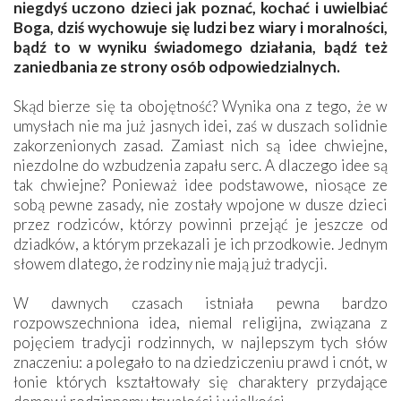
niegdyś uczono dzieci jak poznać, kochać i uwielbiać
Boga, dziś wychowuje się ludzi bez wiary i moralności,
bądź to w wyniku świadomego działania, bądź też
zaniedbania ze strony osób odpowiedzialnych.
Skąd bierze się ta obojętność? Wynika ona z tego, że w
umysłach nie ma już jasnych idei, zaś w duszach solidnie
zakorzenionych zasad. Zamiast nich są idee chwiejne,
niezdolne do wzbudzenia zapału serc. A dlaczego idee są
tak chwiejne? Ponieważ idee podstawowe, niosące ze
sobą pewne zasady, nie zostały wpojone w dusze dzieci
przez rodziców, którzy powinni przejąć je jeszcze od
dziadków, a którym przekazali je ich przodkowie. Jednym
słowem dlatego, że rodziny nie mają już tradycji.
W dawnych czasach istniała pewna bardzo
rozpowszechniona idea, niemal religijna, związana z
pojęciem tradycji rodzinnych, w najlepszym tych słów
znaczeniu: a polegało to na dziedziczeniu prawd i cnót, w
łonie których kształtowały się charaktery przydające