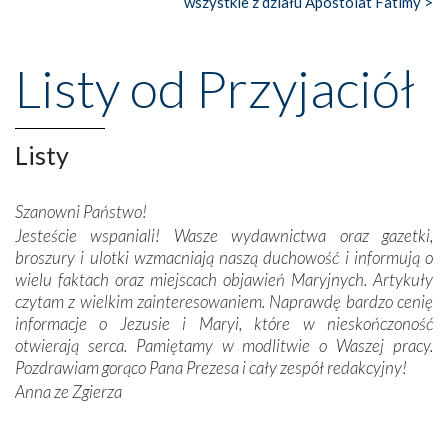
wszystkie z działu Apostolat Fatimy >
Nasze pielgrzymkowe wyprawy, których celem były
wspaniałe klasztory w miasteczku Alcobaça czy w Batalhi,
przeniosły nas do czasów, gdy świątynie bez wątpienia
Listy od Przyjaciół
wznoszono na chwałę Bożą, na przykład – w podzięce za
Opatrznościową pomoc w wygranej bitwie o
niepodległość kraju. Zachwyt budziła potężna, a zarazem
misterna architektura tych monumentalnych dzieł,
Listy
wspaniałe zdobienia, dbałość ich twórców o detale,
połączenie talentów z wytrwałością i pracowitością
Szanowni Państwo!
budowniczych.
Jesteście wspaniali! Wasze wydawnictwa oraz gazetki,
broszury i ulotki wzmacniają naszą duchowość i informują o
Podążyliśmy też śladami fatimskich wizjonerów – Łucji
wielu faktach oraz miejscach objawień Maryjnych. Artykuły
dos Santos oraz świętych Hiacynty i Franciszka Marto.
czytam z wielkim zainteresowaniem. Naprawdę bardzo cenię
Modliliśmy się przy ich grobach. Odprawiliśmy Drogę
informacje o Jezusie i Maryi, które w nieskończoność
Krzyżową w ich rodzinnych stronach, odwiedziliśmy
otwierają serca. Pamiętamy w modlitwie o Waszej pracy.
domy, w których żyli.
Pozdrawiam gorąco Pana Prezesa i cały zespół redakcyjny!
Anna ze Zgierza
W miejscu objawień Matki Bożej zapaliliśmy świece
przywiezione wraz z intencjami powierzonymi nam przez
Darczyńców w ramach akcji „Twoje światło w Fatimie”.