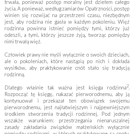
trwała, ponieważ postęp moralny jest dziełem całego
życia. A ponieważ, według zamiarów Opatrzności, postęp
winien się rozwijać na przestrzeni czasu, niezbędnym
jest, aby rodzina nie gasła w każdym pokoleniu. Więź
rodzinna powinna istnieć pomiędzy tymi, którzy już
odeszli, a tymi, którzy jeszcze żyją, tworząc pomiędzy
nimi trwałą więź.
Człowiek prawy nie myśli wyłącznie o swoich dzieciach,
ale o pokoleniach, które nastąpią po nich i dokłada
wysiłków, aby praktykowanie cnót stało się tradycją
rodzinną.
2
Dlatego właśnie tak ważna jest księga rodzinna
.
Rozpocząć tę księgę, nakazać pierworodnemu, aby ją
kontynuował i przekazał ten obowiązek swojemu
pierworodnemu, jest najłatwiejszym i najpewniejszym
środkiem stworzenia tradycji rodzinnej. Pod jednym
wszakże warunkiem: przestrzegania nienaruszalnej
zasady zakładania związków małżeńskich wyłącznie
pomiędzy rodzinami, w których praktykowane są cnoty,