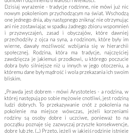
domowi rodzinnemu trwałości i wielkości.
Dzisiaj wyrażenie - tradycje rodzinne, nie mówi już nic
nowym pokoleniom przychodzącym na świat. Wschodzą
one jednego dnia, aby następnego zniknąć nie otrzymując
ani nie zostawiając w spadku żadnego zbioru wspomnień
i przyzwyczajeń, zasad i obyczajów, które dawniej
przechodziły z ojca na syna, a rodzinom, które były im
wierne, dawały możliwość wzbijania się w hierarchii
społecznej. Rodzina, która ma tradycje, najczęściej
zawdzięcza je jakiemuś przodkowi, u którego poczucie
dobra było silniejsze niż u innych w jego otoczeniu, a
któremu dane były mądrość i wola przekazania ich swoim
bliskim.
„Prawda jest dobrem - mówi Arystoteles - a rodzina, w
której następują po sobie mężowie cnotliwi, jest rodziną
ludzi dobrych. To przekazywanie cnót z pokolenia na
pokolenie ma miejsce wówczas, jeżeli korzeniami
rodziny są osoby dobre i uczciwe, ponieważ to na
początku poznaje się zazwyczaj przyszłe konsekwencje,
dobre lub złe. (...) Przeto, jeżeli w jakiejś rodzinie istnieje