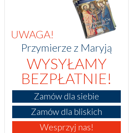
UWAGA!
Przymierze z Maryją
WYSYŁAMY
BEZPŁATNIE!
Zamów dla siebie
Zamów dla bliskich
Wesprzyj nas!