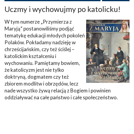
Uczmy i wychowujmy po katolicku!
W tym numerze „Przymierza z
Maryją” postanowiliśmy podjąć
tematykę edukacji młodych pokoleń
Polaków. Pokładamy nadzieję w
chrześcijańskim, czy też ściślej –
katolickim kształceniu i
wychowaniu. Pamiętamy bowiem,
że katolicyzm jest nie tylko
doktryną, dogmatem czy też
zbiorem modlitw i obrzędów, lecz
nade wszystko żywą relacją z Bogiem i powinien
oddziaływać na całe państwo i całe społeczeństwo.