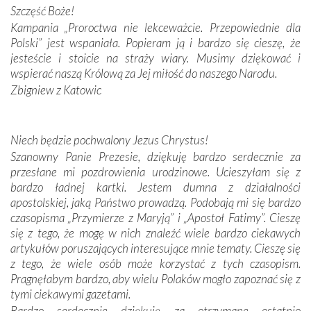
Podczas tej kilkudniowej wyprawy na każdym kroku
Szczęść Boże!
spotykaliśmy się z serdeczną otwartością
Kampania „Proroctwa nie lekceważcie. Przepowiednie dla
Portugalczyków. Podziwialiśmy ich ludową sztukę i
Polski” jest wspaniała. Popieram ją i bardzo się cieszę, że
zwyczaje. Mimo że nasze kraje są od siebie bardzo
jesteście i stoicie na straży wiary. Musimy dziękować i
oddalone, w żaden sposób nie czuliśmy się obco.
wspierać naszą Królową za Jej miłość do naszego Narodu.
Sprawiła to oczywiście sama Matka Boża, ale też
Zbigniew z Katowic
kulturowa bliskość biorąca swój początek w naszej
wspólnej wierze. Podczas wyjazdów do historycznych
miejsc, które znalazły się na trasie naszej pielgrzymki,
Niech będzie pochwalony Jezus Chrystus!
mieliśmy okazję przekonać się, że Maryja swoją opieką
Szanowny Panie Prezesie, dziękuję bardzo serdecznie za
otacza nie tylko nasz naród, lecz wszystkie nacje, które
przesłane mi pozdrowienia urodzinowe. Ucieszyłam się z
się Jej ufnie oddają, a także każdą osobę, która zawierza
bardzo ładnej kartki. Jestem dumna z działalności
Jej siebie oraz swych bliskich.
apostolskiej, jaką Państwo prowadzą. Podobają mi się bardzo
czasopisma „Przymierze z Maryją” i „Apostoł Fatimy”. Cieszę
Dzieje Portugalii to również historia wierności Bogu i
się z tego, że mogę w nich znaleźć wiele bardzo ciekawych
odstępstw, także w życiu władców. Trudne momenty w
artykułów poruszających interesujące mnie tematy. Cieszę się
wymiarze tak osobistym, jak i zbiorowym, przypominają o
z tego, że wiele osób może korzystać z tych czasopism.
konieczności ciągłego zabiegania o własną duszę i o łaskę
Pragnęłabym bardzo, aby wielu Polaków mogło zapoznać się z
Opatrzności. Wierność przynosi pomyślność –
tymi ciekawymi gazetami.
przynajmniej w życiu duchowym. Odstępstwo owocuje
Bardzo serdecznie dziękuję za otrzymane ostatnio