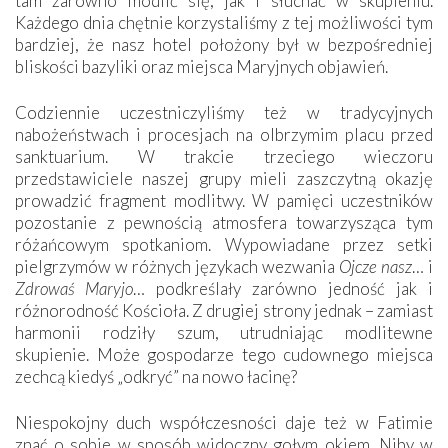
tam zarówno modlić się, jak i słuchać w skupieniu.
Każdego dnia chętnie korzystaliśmy z tej możliwości tym
bardziej, że nasz hotel położony był w bezpośredniej
bliskości bazyliki oraz miejsca Maryjnych objawień.
Codziennie uczestniczyliśmy też w tradycyjnych
nabożeństwach i procesjach na olbrzymim placu przed
sanktuarium. W trakcie trzeciego wieczoru
przedstawiciele naszej grupy mieli zaszczytną okazję
prowadzić fragment modlitwy. W pamięci uczestników
pozostanie z pewnością atmosfera towarzysząca tym
różańcowym spotkaniom. Wypowiadane przez setki
pielgrzymów w różnych językach wezwania
Ojcze nasz
… i
Zdrowaś Maryjo
… podkreślały zarówno jedność jak i
różnorodność Kościoła. Z drugiej strony jednak – zamiast
harmonii rodziły szum, utrudniając modlitewne
skupienie. Może gospodarze tego cudownego miejsca
zechcą kiedyś „odkryć” na nowo łacinę?
Niespokojny duch współczesności daje też w Fatimie
znać o sobie w sposób widoczny gołym okiem. Niby w