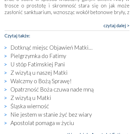
trosce o prostotę i skromność stara się on jak może
zasłonić sanktuarium, wznosząc wokół betonowe bryły, z
których niektóre nawet zostały poświęcone jako miejsca
katolickiego kultu. Tylko co wspólnego z żywą,
czytaj dalej >
autentyczną wiarą mogą mieć płaskie, szare bunkry albo
Czytaj także:
kaplice, w których Tabernakulum przypomina bardziej
skrzynkę na narzędzia? Albo co powiedzieć o ustawionym
Dotknąć miejsc Objawień Matki…
tuż przy nowej bazylice wielkim krzyżu, na którym
Pielgrzymka do Fatimy
zamiast Chrystusa umieszczono dziwaczną postać jakby
U stóp Fatimskiej Pani
wyjętą ze starożytnych hieroglifów? W kulturowym
kontekście naszych czasów to raczej karykatura niż godny
Z wizytą u naszej Matki
wizerunek Zbawiciela…
Walczmy o Bożą Sprawę!
Zatem nawet w bezpośrednim otoczeniu sanktuarium
Opatrzność Boża czuwa nade mną
naocznie przekonaliśmy się, że wewnątrz Kościoła toczy
Z wizytą u Matki
się ogromna walka o kształt katolicyzmu i o serca
wierzących. Do czego to zmaganie może prowadzić,
Śląska wierność
widzieliśmy w urokliwym, niewielkim mieście Obidos,
Nie jestem w stanie żyć bez wiary
gdzie w miejscu dawnego kościoła działa dzisiaj…
Apostolat pomaga w życiu
księgarnia.