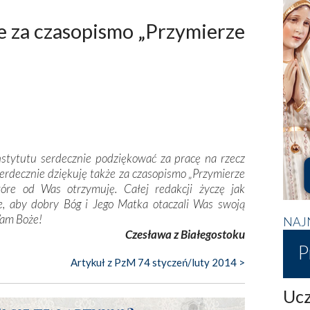
e za czasopismo „Przymierze
stytutu serdecznie podziękować za pracę na rzecz
erdecznie dziękuję także za czasopismo „Przymierze
tóre od Was otrzymuję. Całej redakcji życzę jak
e, aby dobry Bóg i Jego Matka otaczali Was swoją
 Wam Boże!
NAJ
Czesława z Białegostoku
P
Artykuł z PzM 74 styczeń/luty 2014 >
Ucz