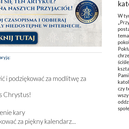
kat
W ty
„Prz
post
tema
poko
Pokł
chrze
aryją:
ściśl
kszta
Pami
ć i podziękować za modlitwę za
katol
czy t
s Chrystus!
wszys
oddzi
społ
enie kary
ować za piękny kalendarz...