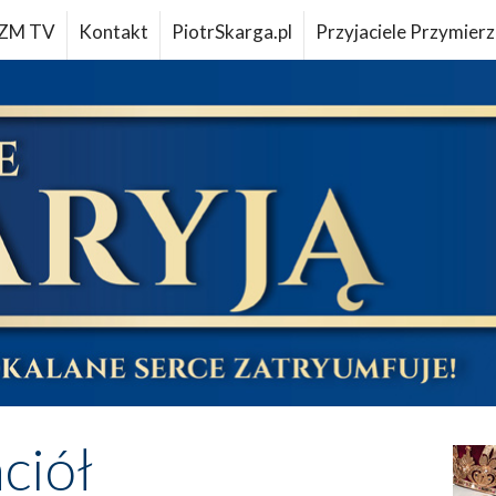
ZM TV
Kontakt
PiotrSkarga.pl
Przyjaciele Przymierz
aciół