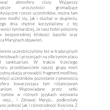
hować atmosferę ciszy. Wyjąwszy
większe uroczystości gromadzące
otysięczne rzesze uczestników, można tam
no modlić się, jak i słuchać w skupieniu.
ego dnia chętnie korzystaliśmy z tej
wości tym bardziej, że nasz hotel położony
w bezpośredniej bliskości bazyliki oraz
sca Maryjnych objawień.
ennie uczestniczyliśmy też w tradycyjnych
żeństwach i procesjach na olbrzymim placu
d sanktuarium. W trakcie trzeciego
zoru przedstawiciele naszej grupy mieli
zytną okazję prowadzić fragment modlitwy.
mięci uczestników pozostanie z pewnością
sfera towarzysząca tym różańcowym
tkaniom. Wypowiadane przez setki
grzymów w różnych językach wezwania
e nasz
… i
Zdrowaś Maryjo
… podkreślały
no jedność jak i różnorodność Kościoła. Z