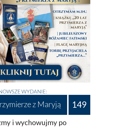
NOWSZE WYDANIE:
149
rzymierze z Maryją
my i wychowujmy po