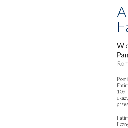
A
F
W o
Pan
Rom
Pomi
Fati
109 
ukaz
przes
Fati
liczn