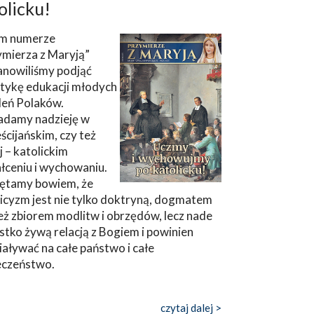
olicku!
m numerze
ymierza z Maryją”
anowiliśmy podjąć
tykę edukacji młodych
leń Polaków.
adamy nadzieję w
ścijańskim, czy też
ej – katolickim
łceniu i wychowaniu.
ętamy bowiem, że
icyzm jest nie tylko doktryną, dogmatem
eż zbiorem modlitw i obrzędów, lecz nade
tko żywą relacją z Bogiem i powinien
aływać na całe państwo i całe
eczeństwo.
czytaj dalej >