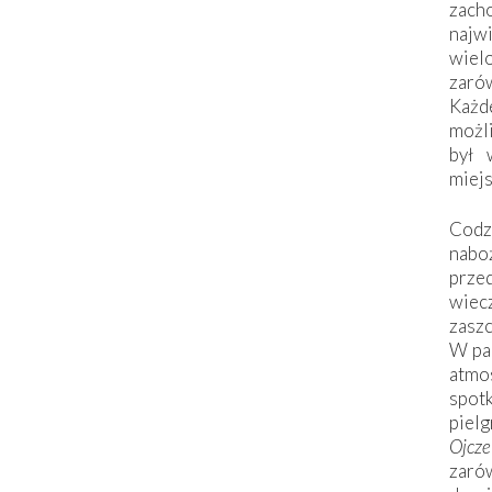
zac
naj
wiel
zarów
Każd
możli
był 
miej
Codzi
nabo
prze
wiec
zaszc
W pa
atmo
spo
piel
Ojcz
zarów