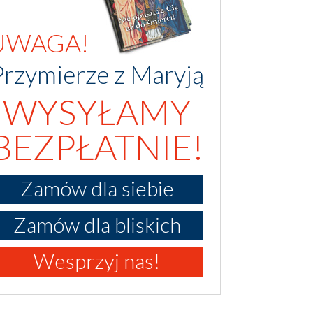
UWAGA!
Przymierze z Maryją
WYSYŁAMY
BEZPŁATNIE!
Zamów dla siebie
Zamów dla bliskich
Wesprzyj nas!