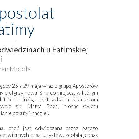
postolat
atimy
dwiedzinach u Fatimskiej
i
an Motoła
ędzy 25 a 29 maja wraz z grupą Apostołów
my pielgrzymowaliśmy do miejsca, w którym
lat temu trojgu portugalskim pastuszkom
ywała się Matka Boża, niosąc światu
łanie pokuty i nadziei.
ma, choć jest odwiedzana przez bardzo
ych wiernych oraz turystów, zdołała jednak