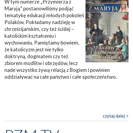
W tym numerze „Przymierza z
Maryją” postanowiliśmy podjąć
tematykę edukacji młodych pokoleń
Polaków. Pokładamy nadzieję w
chrześcijańskim, czy też ściślej –
katolickim kształceniu i
wychowaniu. Pamiętamy bowiem,
że katolicyzm jest nie tylko
doktryną, dogmatem czy też
zbiorem modlitw i obrzędów, lecz
nade wszystko żywą relacją z Bogiem i powinien
oddziaływać na całe państwo i całe społeczeństwo.
czytaj dalej >