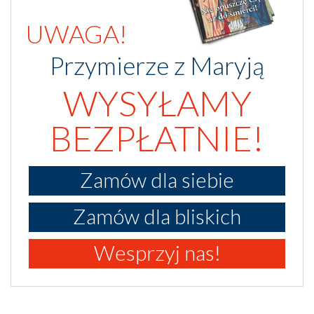
UWAGA!
Przymierze z Maryją
WYSYŁAMY
BEZPŁATNIE!
Zamów dla siebie
Zamów dla bliskich
Wesprzyj nas!