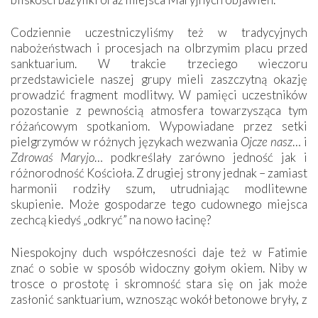
Codziennie uczestniczyliśmy też w tradycyjnych
nabożeństwach i procesjach na olbrzymim placu przed
sanktuarium. W trakcie trzeciego wieczoru
przedstawiciele naszej grupy mieli zaszczytną okazję
prowadzić fragment modlitwy. W pamięci uczestników
pozostanie z pewnością atmosfera towarzysząca tym
różańcowym spotkaniom. Wypowiadane przez setki
pielgrzymów w różnych językach wezwania
Ojcze nasz
… i
Zdrowaś Maryjo
… podkreślały zarówno jedność jak i
różnorodność Kościoła. Z drugiej strony jednak – zamiast
harmonii rodziły szum, utrudniając modlitewne
skupienie. Może gospodarze tego cudownego miejsca
zechcą kiedyś „odkryć” na nowo łacinę?
Niespokojny duch współczesności daje też w Fatimie
znać o sobie w sposób widoczny gołym okiem. Niby w
trosce o prostotę i skromność stara się on jak może
zasłonić sanktuarium, wznosząc wokół betonowe bryły, z
których niektóre nawet zostały poświęcone jako miejsca