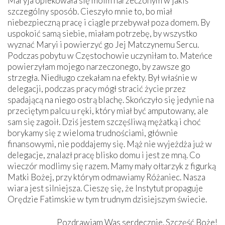
Maryja opiekowała się moim narzeczonym w jakiś
szczególny sposób. Cieszyło mnie to, bo miał
niebezpieczną pracę i ciągle przebywał poza domem. By
uspokoić samą siebie, miałam potrzebę, by wszystko
wyznać Maryi i powierzyć go Jej Matczynemu Sercu.
Podczas pobytu w Częstochowie uczyniłam to. Mateńce
powierzyłam mojego narzeczonego, by zawsze go
strzegła. Niedługo czekałam na efekty. Był właśnie w
delegacji, podczas pracy mógł stracić życie przez
spadającą na niego ostrą blachę. Skończyło się jedynie na
przeciętym palcu u ręki, który miał być amputowany, ale
sam się zagoił. Dziś jestem szczęśliwą mężatką i choć
borykamy się z wieloma trudnościami, głównie
finansowymi, nie poddajemy się. Mąż nie wyjeżdża już w
delegacje, znalazł pracę blisko domu i jest ze mną. Co
wieczór modlimy się razem. Mamy mały ołtarzyk z figurką
Matki Bożej, przy którym odmawiamy Różaniec. Nasza
wiara jest silniejsza. Cieszę się, że Instytut propaguje
Orędzie Fatimskie w tym trudnym dzisiejszym świecie.
Pozdrawiam Was serdecznie. Szczęść Boże!