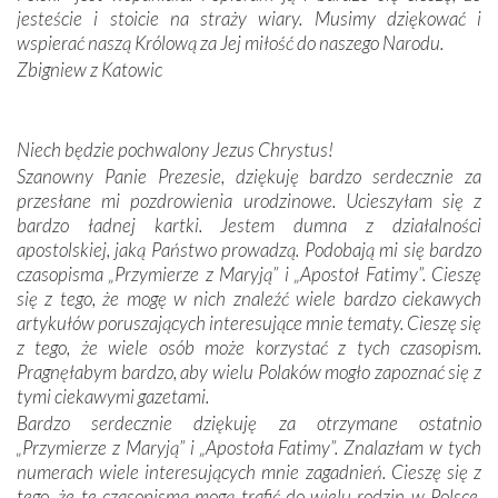
zwyczaje. Mimo że nasze kraje są od siebie bardzo
jesteście i stoicie na straży wiary. Musimy dziękować i
oddalone, w żaden sposób nie czuliśmy się obco.
wspierać naszą Królową za Jej miłość do naszego Narodu.
Sprawiła to oczywiście sama Matka Boża, ale też
Zbigniew z Katowic
kulturowa bliskość biorąca swój początek w naszej
wspólnej wierze. Podczas wyjazdów do historycznych
miejsc, które znalazły się na trasie naszej pielgrzymki,
Niech będzie pochwalony Jezus Chrystus!
mieliśmy okazję przekonać się, że Maryja swoją opieką
Szanowny Panie Prezesie, dziękuję bardzo serdecznie za
otacza nie tylko nasz naród, lecz wszystkie nacje, które
przesłane mi pozdrowienia urodzinowe. Ucieszyłam się z
się Jej ufnie oddają, a także każdą osobę, która zawierza
bardzo ładnej kartki. Jestem dumna z działalności
Jej siebie oraz swych bliskich.
apostolskiej, jaką Państwo prowadzą. Podobają mi się bardzo
czasopisma „Przymierze z Maryją” i „Apostoł Fatimy”. Cieszę
Dzieje Portugalii to również historia wierności Bogu i
się z tego, że mogę w nich znaleźć wiele bardzo ciekawych
odstępstw, także w życiu władców. Trudne momenty w
artykułów poruszających interesujące mnie tematy. Cieszę się
wymiarze tak osobistym, jak i zbiorowym, przypominają o
z tego, że wiele osób może korzystać z tych czasopism.
konieczności ciągłego zabiegania o własną duszę i o łaskę
Pragnęłabym bardzo, aby wielu Polaków mogło zapoznać się z
Opatrzności. Wierność przynosi pomyślność –
tymi ciekawymi gazetami.
przynajmniej w życiu duchowym. Odstępstwo owocuje
Bardzo serdecznie dziękuję za otrzymane ostatnio
nieszczęściem i śmiercią. Te uniwersalne prawdy
„Przymierze z Maryją” i „Apostoła Fatimy”. Znalazłam w tych
przychodziły na myśl, gdy słuchaliśmy opowieści
numerach wiele interesujących mnie zagadnień. Cieszę się z
przewodników o portugalskich monarchach i wodzach,
tego, że te czasopisma mogą trafić do wielu rodzin w Polsce.