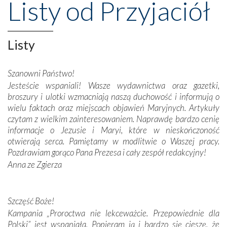
Listy od Przyjaciół
wznoszono na chwałę Bożą, na przykład – w podzięce za
Opatrznościową pomoc w wygranej bitwie o
niepodległość kraju. Zachwyt budziła potężna, a zarazem
misterna architektura tych monumentalnych dzieł,
Listy
wspaniałe zdobienia, dbałość ich twórców o detale,
połączenie talentów z wytrwałością i pracowitością
Szanowni Państwo!
budowniczych.
Jesteście wspaniali! Wasze wydawnictwa oraz gazetki,
broszury i ulotki wzmacniają naszą duchowość i informują o
Podążyliśmy też śladami fatimskich wizjonerów – Łucji
wielu faktach oraz miejscach objawień Maryjnych. Artykuły
dos Santos oraz świętych Hiacynty i Franciszka Marto.
czytam z wielkim zainteresowaniem. Naprawdę bardzo cenię
Modliliśmy się przy ich grobach. Odprawiliśmy Drogę
informacje o Jezusie i Maryi, które w nieskończoność
Krzyżową w ich rodzinnych stronach, odwiedziliśmy
otwierają serca. Pamiętamy w modlitwie o Waszej pracy.
domy, w których żyli.
Pozdrawiam gorąco Pana Prezesa i cały zespół redakcyjny!
Anna ze Zgierza
W miejscu objawień Matki Bożej zapaliliśmy świece
przywiezione wraz z intencjami powierzonymi nam przez
Darczyńców w ramach akcji „Twoje światło w Fatimie”.
Podczas tej kilkudniowej wyprawy na każdym kroku
Szczęść Boże!
spotykaliśmy się z serdeczną otwartością
Kampania „Proroctwa nie lekceważcie. Przepowiednie dla
Portugalczyków. Podziwialiśmy ich ludową sztukę i
Polski” jest wspaniała. Popieram ją i bardzo się cieszę, że