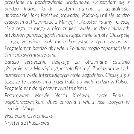
przesłane mi pozdrowienia urodzinowe. Ucieszyłam się z
się Jej ufnie oddają, a także każdą osobę, która zawierza
bardzo ładnej kartki. Jestem dumna z działalności
Jej siebie oraz swych bliskich.
apostolskiej, jaką Państwo prowadzą. Podobają mi się bardzo
czasopisma „Przymierze z Maryją” i „Apostoł Fatimy”. Cieszę
Dzieje Portugalii to również historia wierności Bogu i
się z tego, że mogę w nich znaleźć wiele bardzo ciekawych
odstępstw, także w życiu władców. Trudne momenty w
artykułów poruszających interesujące mnie tematy. Cieszę się
wymiarze tak osobistym, jak i zbiorowym, przypominają o
z tego, że wiele osób może korzystać z tych czasopism.
konieczności ciągłego zabiegania o własną duszę i o łaskę
Pragnęłabym bardzo, aby wielu Polaków mogło zapoznać się z
Opatrzności. Wierność przynosi pomyślność –
tymi ciekawymi gazetami.
przynajmniej w życiu duchowym. Odstępstwo owocuje
Bardzo serdecznie dziękuję za otrzymane ostatnio
nieszczęściem i śmiercią. Te uniwersalne prawdy
„Przymierze z Maryją” i „Apostoła Fatimy”. Znalazłam w tych
przychodziły na myśl, gdy słuchaliśmy opowieści
numerach wiele interesujących mnie zagadnień. Cieszę się z
przewodników o portugalskich monarchach i wodzach,
tego, że te czasopisma mogą trafić do wielu rodzin w Polsce.
zwycięskich bitwach i nieszczęśliwych losach grzesznych
Pragnęłabym dalej otrzymywać te pisma.
kochanków.
Pozdrawiam Maryję Naszą Królową. Życzę Panu i
współpracownikom dużo zdrowia i wielu łask Bożych w
Byli tym razem pośród Apostołów Fatimy reprezentanci
Jezusie i Maryi.
każdego spośród żyjących pokoleń. Najmłodszy uczestnik
Wdzięczna Czytelniczka
liczył sobie 13 lat, zaś senior, pan Zdzisław – już 94.
–
Krystyna z Pruszkowa
Całe życie marzyłem, by tu przyjechać
– przyznał w
rozmowie.