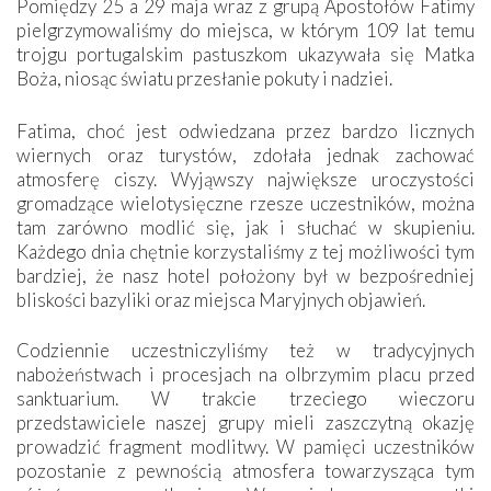
Pomiędzy 25 a 29 maja wraz z grupą Apostołów Fatimy
pielgrzymowaliśmy do miejsca, w którym 109 lat temu
trojgu portugalskim pastuszkom ukazywała się Matka
Boża, niosąc światu przesłanie pokuty i nadziei.
Fatima, choć jest odwiedzana przez bardzo licznych
wiernych oraz turystów, zdołała jednak zachować
atmosferę ciszy. Wyjąwszy największe uroczystości
gromadzące wielotysięczne rzesze uczestników, można
tam zarówno modlić się, jak i słuchać w skupieniu.
Każdego dnia chętnie korzystaliśmy z tej możliwości tym
bardziej, że nasz hotel położony był w bezpośredniej
bliskości bazyliki oraz miejsca Maryjnych objawień.
Codziennie uczestniczyliśmy też w tradycyjnych
nabożeństwach i procesjach na olbrzymim placu przed
sanktuarium. W trakcie trzeciego wieczoru
przedstawiciele naszej grupy mieli zaszczytną okazję
prowadzić fragment modlitwy. W pamięci uczestników
pozostanie z pewnością atmosfera towarzysząca tym