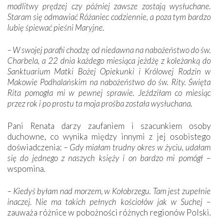
modlitwy prędzej czy później zawsze zostają wysłuchane.
Staram się odmawiać Różaniec codziennie, a poza tym bardzo
lubię śpiewać pieśni Maryjne.
– W swojej parafii chodzę od niedawna na nabożeństwo do św.
Charbela, a 22 dnia każdego miesiąca jeżdżę z koleżanką do
Sanktuarium Matki Bożej Opiekunki i Królowej Rodzin w
Makowie Podhalańskim na nabożeństwo do św. Rity. Święta
Rita pomogła mi w pewnej sprawie. Jeździłam co miesiąc
przez rok i po prostu ta moja prośba została wysłuchana.
Pani Renata darzy zaufaniem i szacunkiem osoby
duchowne, co wynika między innymi z jej osobistego
doświadczenia:
– Gdy miałam trudny okres w życiu, udałam
się do jednego z naszych księży i on bardzo mi pomógł
–
wspomina.
– Kiedyś byłam nad morzem, w Kołobrzegu. Tam jest zupełnie
inaczej. Nie ma takich pełnych kościołów jak w Suchej
–
zauważa różnice w pobożności różnych regionów Polski.