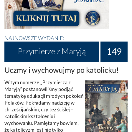
NAJNOWSZE WYDANIE:
149
Przymierze z Maryją
Uczmy i wychowujmy po katolicku!
W tym numerze „Przymierza z
Maryją” postanowiliśmy podjąć
tematykę edukacji młodych pokoleń
Polaków. Pokładamy nadzieję w
chrześcijańskim, czy też ściślej –
katolickim kształceniu i
wychowaniu. Pamiętamy bowiem,
że katolicyzm jest nie tylko