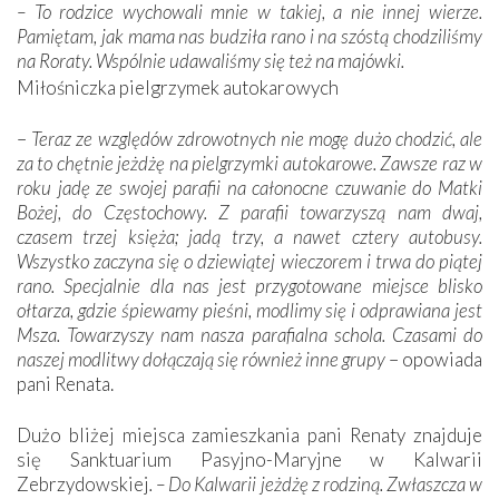
–
To rodzice wychowali mnie w takiej, a nie innej wierze.
Pamiętam, jak mama nas budziła rano i na szóstą chodziliśmy
na Roraty. Wspólnie udawaliśmy się też na majówki.
Miłośniczka pielgrzymek autokarowych
–
Teraz ze względów zdrowotnych nie mogę dużo chodzić, ale
za to chętnie jeżdżę na pielgrzymki autokarowe. Zawsze raz w
roku jadę ze swojej parafii na całonocne czuwanie do Matki
Bożej, do Częstochowy. Z parafii towarzyszą nam dwaj,
czasem trzej księża; jadą trzy, a nawet cztery autobusy.
Wszystko zaczyna się o dziewiątej wieczorem i trwa do piątej
rano. Specjalnie dla nas jest przygotowane miejsce blisko
ołtarza, gdzie śpiewamy pieśni, modlimy się i odprawiana jest
Msza. Towarzyszy nam nasza parafialna schola. Czasami do
naszej modlitwy dołączają się również inne grupy
– opowiada
pani Renata.
Dużo bliżej miejsca zamieszkania pani Renaty znajduje
się Sanktuarium Pasyjno-Maryjne w Kalwarii
Zebrzydowskiej
. – Do Kalwarii jeżdżę z rodziną. Zwłaszcza w