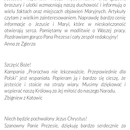
broszury i ulotki wzmacniają naszą duchowość i informują o
Podążyliśmy też śladami fatimskich wizjonerów – Łucji
wielu faktach oraz miejscach objawień Maryjnych. Artykuły
dos Santos oraz świętych Hiacynty i Franciszka Marto.
czytam z wielkim zainteresowaniem. Naprawdę bardzo cenię
Modliliśmy się przy ich grobach. Odprawiliśmy Drogę
informacje o Jezusie i Maryi, które w nieskończoność
Krzyżową w ich rodzinnych stronach, odwiedziliśmy
otwierają serca. Pamiętamy w modlitwie o Waszej pracy.
domy, w których żyli.
Pozdrawiam gorąco Pana Prezesa i cały zespół redakcyjny!
Anna ze Zgierza
W miejscu objawień Matki Bożej zapaliliśmy świece
przywiezione wraz z intencjami powierzonymi nam przez
Darczyńców w ramach akcji „Twoje światło w Fatimie”.
Podczas tej kilkudniowej wyprawy na każdym kroku
Szczęść Boże!
spotykaliśmy się z serdeczną otwartością
Kampania „Proroctwa nie lekceważcie. Przepowiednie dla
Portugalczyków. Podziwialiśmy ich ludową sztukę i
Polski” jest wspaniała. Popieram ją i bardzo się cieszę, że
zwyczaje. Mimo że nasze kraje są od siebie bardzo
jesteście i stoicie na straży wiary. Musimy dziękować i
oddalone, w żaden sposób nie czuliśmy się obco.
wspierać naszą Królową za Jej miłość do naszego Narodu.
Sprawiła to oczywiście sama Matka Boża, ale też
Zbigniew z Katowic
kulturowa bliskość biorąca swój początek w naszej
wspólnej wierze. Podczas wyjazdów do historycznych
miejsc, które znalazły się na trasie naszej pielgrzymki,
Niech będzie pochwalony Jezus Chrystus!
mieliśmy okazję przekonać się, że Maryja swoją opieką
Szanowny Panie Prezesie, dziękuję bardzo serdecznie za
otacza nie tylko nasz naród, lecz wszystkie nacje, które