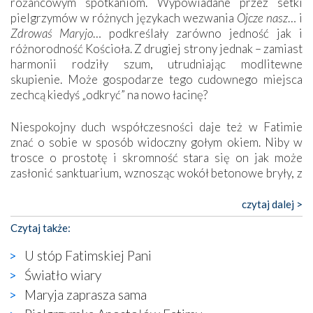
różańcowym spotkaniom. Wypowiadane przez setki
pielgrzymów w różnych językach wezwania
Ojcze nasz
… i
Zdrowaś Maryjo
… podkreślały zarówno jedność jak i
różnorodność Kościoła. Z drugiej strony jednak – zamiast
harmonii rodziły szum, utrudniając modlitewne
skupienie. Może gospodarze tego cudownego miejsca
zechcą kiedyś „odkryć” na nowo łacinę?
Niespokojny duch współczesności daje też w Fatimie
znać o sobie w sposób widoczny gołym okiem. Niby w
trosce o prostotę i skromność stara się on jak może
zasłonić sanktuarium, wznosząc wokół betonowe bryły, z
których niektóre nawet zostały poświęcone jako miejsca
katolickiego kultu. Tylko co wspólnego z żywą,
czytaj dalej >
autentyczną wiarą mogą mieć płaskie, szare bunkry albo
Czytaj także:
kaplice, w których Tabernakulum przypomina bardziej
skrzynkę na narzędzia? Albo co powiedzieć o ustawionym
U stóp Fatimskiej Pani
tuż przy nowej bazylice wielkim krzyżu, na którym
Światło wiary
zamiast Chrystusa umieszczono dziwaczną postać jakby
Maryja zaprasza sama
wyjętą ze starożytnych hieroglifów? W kulturowym
kontekście naszych czasów to raczej karykatura niż godny