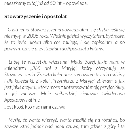
mieszkamy tutaj już od 50 lat
– opowiada.
Stowarzyszenie i Apostolat
– O istnieniu Stowarzyszenia dowiedziałam się chyba, jeśli się
nie mylę, w 2005 roku. Właśnie gdzieś wyczytałam, być może,
że to była ulotka albo coś takiego, i się zapisałam, a po
pewnym czasie przystąpiłam do Apostolatu Fatimy.
– Lubię te wszystkie wizerunki Matki Bożej, jakie mam w
kalendarzu „365 dni z Maryją”, który otrzymuję ze
Stowarzyszenia. Zresztą kalendarz zamawiam też dla rodziny
i dla koleżanki. Z kolei „Przymierze z Maryją” zbieram, a jak
jest jakiś artykuł, który może zainteresować moją przyjaciółkę,
to jej zanoszę. Mnie najbardziej ciekawią świadectwa
Apostołów Fatimy.
Jest ktoś, kto nad nami czuwa
– Myślę, że warto wierzyć, warto modlić się na różańcu, bo
zawsze Ktoś jednak nad nami czuwa, tam gdzieś z góry i te