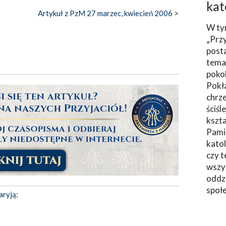
kat
Artykuł z PzM 27 marzec, kwiecień 2006 >
W ty
„Prz
post
tema
poko
Pokł
chrze
ściśl
kszta
Pami
katol
czy t
wszys
oddzi
społ
aryją: