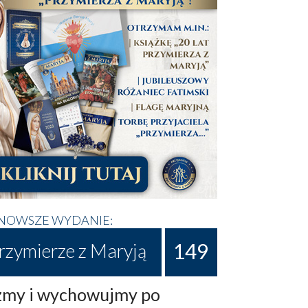
NOWSZE WYDANIE:
149
rzymierze z Maryją
my i wychowujmy po