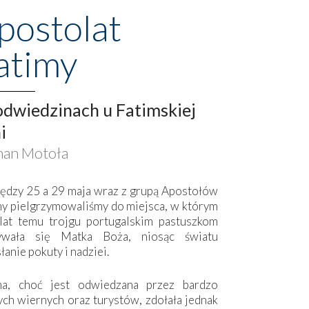
postolat
atimy
dwiedzinach u Fatimskiej
i
an Motoła
ędzy 25 a 29 maja wraz z grupą Apostołów
my pielgrzymowaliśmy do miejsca, w którym
lat temu trojgu portugalskim pastuszkom
ywała się Matka Boża, niosąc światu
łanie pokuty i nadziei.
ma, choć jest odwiedzana przez bardzo
ych wiernych oraz turystów, zdołała jednak