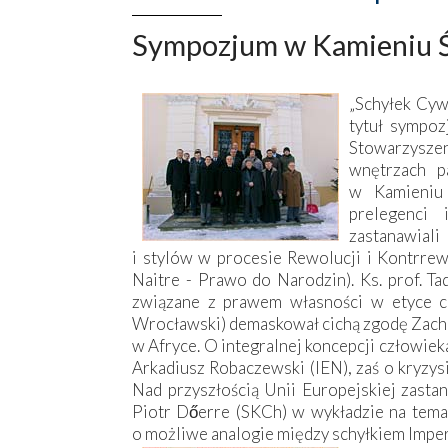
Sympozjum w Kamieniu Ś
„Schyłek Cywi
tytuł sympo
Stowarzysz
wnętrzach p
w Kamieniu 
prelegenci 
zastanawiali
i stylów w procesie Rewolucji i Kontrrew
Naitre - Prawo do Narodzin). Ks. prof. Ta
związane z prawem własności w etyce ch
Wrocławski) demaskował cichą zgodę Zacho
w Afryce. O integralnej koncepcji człowie
Arkadiusz Robaczewski (IEN), zaś o kryzysi
Nad przyszłością Unii Europejskiej zasta
Piotr Dőerre (SKCh) w wykładzie na tema
o możliwe analogie między schyłkiem Impe