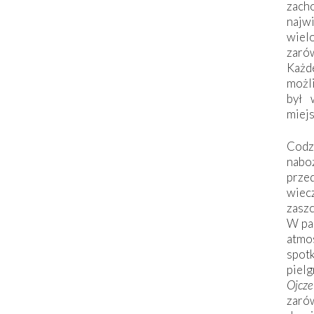
zac
naj
wiel
zarów
Każd
możli
był 
miej
Codzi
nabo
prze
wiec
zaszc
W pa
atmo
spo
piel
Ojcz
zarów