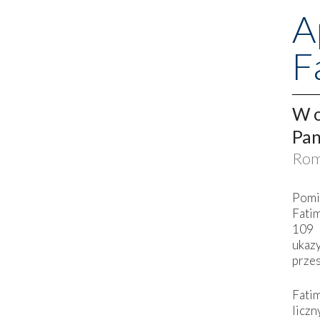
A
F
W o
Pan
Rom
Pomi
Fati
109 
ukaz
przes
Fati
liczn