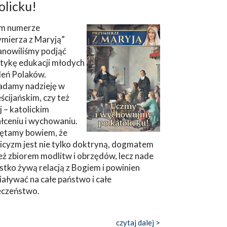
olicku!
m numerze
ymierza z Maryją”
anowiliśmy podjąć
tykę edukacji młodych
leń Polaków.
adamy nadzieję w
ścijańskim, czy też
ej – katolickim
łceniu i wychowaniu.
ętamy bowiem, że
icyzm jest nie tylko doktryną, dogmatem
eż zbiorem modlitw i obrzędów, lecz nade
tko żywą relacją z Bogiem i powinien
aływać na całe państwo i całe
eczeństwo.
czytaj dalej >