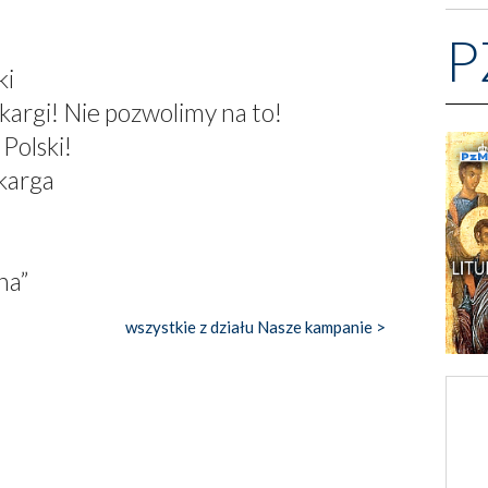
P
ki
argi! Nie pozwolimy na to!
Polski!
Skarga
na”
wszystkie z działu Nasze kampanie >