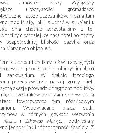
hować atmosferę ciszy. Wyjąwszy
większe uroczystości gromadzące
otysięczne rzesze uczestników, można tam
no modlić się, jak i słuchać w skupieniu.
ego dnia chętnie korzystaliśmy z tej
wości tym bardziej, że nasz hotel położony
w bezpośredniej bliskości bazyliki oraz
sca Maryjnych objawień.
ennie uczestniczyliśmy też w tradycyjnych
żeństwach i procesjach na olbrzymim placu
d sanktuarium. W trakcie trzeciego
zoru przedstawiciele naszej grupy mieli
zytną okazję prowadzić fragment modlitwy.
mięci uczestników pozostanie z pewnością
sfera towarzysząca tym różańcowym
tkaniom. Wypowiadane przez setki
grzymów w różnych językach wezwania
e nasz
… i
Zdrowaś Maryjo
… podkreślały
no jedność jak i różnorodność Kościoła. Z