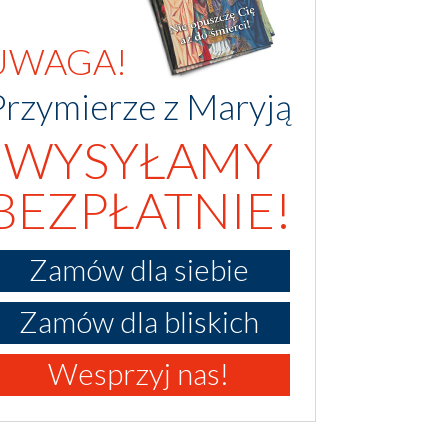
UWAGA!
Przymierze z Maryją
WYSYŁAMY
BEZPŁATNIE!
Zamów dla siebie
Zamów dla bliskich
Wesprzyj nas!