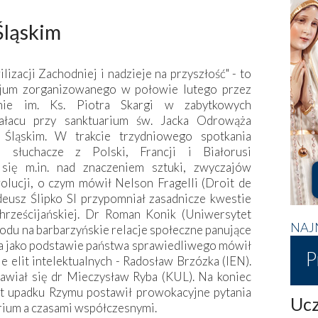
ląskim
lizacji Zachodniej i nadzieje na przyszłość" - to
zjum zorganizowanego w połowie lutego przez
enie im. Ks. Piotra Skargi w zabytkowych
ałacu przy sanktuarium św. Jacka Odrowąża
Śląskim. W trakcie trzydniowego spotkania
i słuchacze z Polski, Francji i Białorusi
 się m.in. nad znaczeniem sztuki, zwyczajów
olucji, o czym mówił Nelson Fragelli (Droit de
deusz Ślipko SI przypomniał zasadnicze kwestie
rześcijańskiej. Dr Roman Konik (Uniwersytet
NAJ
du na barbarzyńskie relacje społeczne panujące
ka jako podstawie państwa sprawiedliwego mówił
P
e elit intelektualnych - Radosław Brzózka (IEN).
nawiał się dr Mieczysław Ryba (KUL). Na koniec
t upadku Rzymu postawił prowokacyjne pytania
Ucz
rium a czasami współczesnymi.