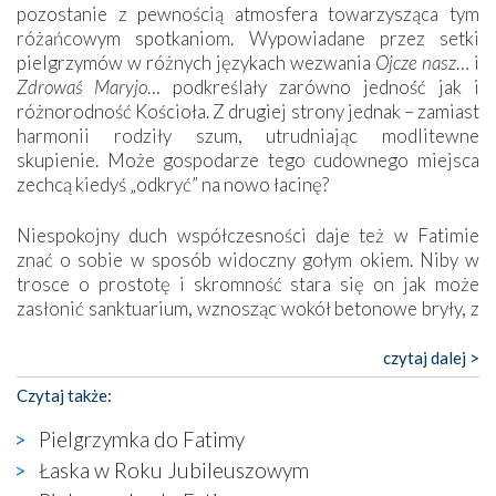
pozostanie z pewnością atmosfera towarzysząca tym
różańcowym spotkaniom. Wypowiadane przez setki
pielgrzymów w różnych językach wezwania
Ojcze nasz
… i
Zdrowaś Maryjo
… podkreślały zarówno jedność jak i
różnorodność Kościoła. Z drugiej strony jednak – zamiast
harmonii rodziły szum, utrudniając modlitewne
skupienie. Może gospodarze tego cudownego miejsca
zechcą kiedyś „odkryć” na nowo łacinę?
Niespokojny duch współczesności daje też w Fatimie
znać o sobie w sposób widoczny gołym okiem. Niby w
trosce o prostotę i skromność stara się on jak może
zasłonić sanktuarium, wznosząc wokół betonowe bryły, z
których niektóre nawet zostały poświęcone jako miejsca
katolickiego kultu. Tylko co wspólnego z żywą,
czytaj dalej >
autentyczną wiarą mogą mieć płaskie, szare bunkry albo
Czytaj także:
kaplice, w których Tabernakulum przypomina bardziej
skrzynkę na narzędzia? Albo co powiedzieć o ustawionym
Pielgrzymka do Fatimy
tuż przy nowej bazylice wielkim krzyżu, na którym
Łaska w Roku Jubileuszowym
zamiast Chrystusa umieszczono dziwaczną postać jakby