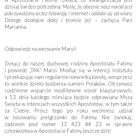
dzisiaj bardzo potrzebna:
Myślę, że obecnie nasz naród jest
pokrzywdzony przez telewizję i internet i oddala się od wiary.
Dlatego działajcie dalej i brońcie jej!
– zachęca Pani
Marianna.
Odpowiedz na wezwanie Maryi!
Dołącz do naszej duchowej rodziny Apostolatu Fatimy
i powiedz „TAK” Maryi. Modląc się w intencji Instytutu
i przekazując nam regularnie niewielką kwotę, wesprzesz
to wielkie dzieło budzenia sumień Polaków. Otrzymasz
codzienne wsparcie modlitewne sióstr klauzurowych,
a 13. dnia każdego miesiąca będzie odprawiana Msza
Święta w intencjach wszystkich Apostołów, w tym także
za Ciebie. Prócz tego po roku weźmiesz udział
w losowaniu pielgrzymki do Fatimy. Nie zwlekaj,
zadzwoń pod numer 12 423 44 23 w sprawie
członkostwa w Apostolacie Fatimy jeszcze dziś!