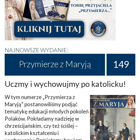
NAJNOWSZE WYDANIE:
149
Przymierze z Maryją
Uczmy i wychowujmy po katolicku!
W tym numerze „Przymierza z
Maryją” postanowiliśmy podjąć
tematykę edukacji młodych pokoleń
Polaków. Pokładamy nadzieję w
chrześcijańskim, czy też ściślej –
katolickim kształceniu i