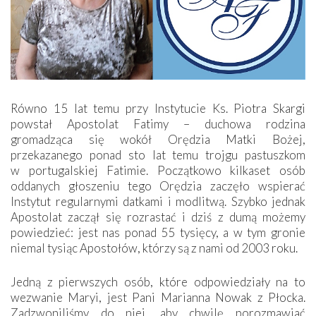
Równo 15 lat temu przy Instytucie Ks. Piotra Skargi
powstał Apostolat Fatimy – duchowa rodzina
gromadząca się wokół Orędzia Matki Bożej,
przekazanego ponad sto lat temu trojgu pastuszkom
w portugalskiej Fatimie. Początkowo kilkaset osób
oddanych głoszeniu tego Orędzia zaczęło wspierać
Instytut regularnymi datkami i modlitwą. Szybko jednak
Apostolat zaczął się rozrastać i dziś z dumą możemy
powiedzieć: jest nas ponad 55 tysięcy, a w tym gronie
niemal tysiąc Apostołów, którzy są z nami od 2003 roku.
Jedną z pierwszych osób, które odpowiedziały na to
wezwanie Maryi, jest Pani Marianna Nowak z Płocka.
Zadzwoniliśmy do niej, aby chwilę porozmawiać