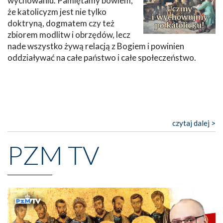
wychowaniu. Pamiętamy bowiem,
że katolicyzm jest nie tylko
doktryną, dogmatem czy też
zbiorem modlitw i obrzędów, lecz
nade wszystko żywą relacją z Bogiem i powinien
oddziaływać na całe państwo i całe społeczeństwo.
czytaj dalej >
PZM TV