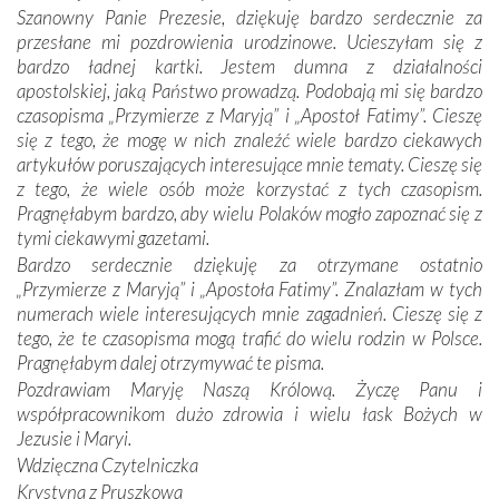
mieliśmy okazję przekonać się, że Maryja swoją opieką
Szanowny Panie Prezesie, dziękuję bardzo serdecznie za
otacza nie tylko nasz naród, lecz wszystkie nacje, które
przesłane mi pozdrowienia urodzinowe. Ucieszyłam się z
się Jej ufnie oddają, a także każdą osobę, która zawierza
bardzo ładnej kartki. Jestem dumna z działalności
Jej siebie oraz swych bliskich.
apostolskiej, jaką Państwo prowadzą. Podobają mi się bardzo
czasopisma „Przymierze z Maryją” i „Apostoł Fatimy”. Cieszę
Dzieje Portugalii to również historia wierności Bogu i
się z tego, że mogę w nich znaleźć wiele bardzo ciekawych
odstępstw, także w życiu władców. Trudne momenty w
artykułów poruszających interesujące mnie tematy. Cieszę się
wymiarze tak osobistym, jak i zbiorowym, przypominają o
z tego, że wiele osób może korzystać z tych czasopism.
konieczności ciągłego zabiegania o własną duszę i o łaskę
Pragnęłabym bardzo, aby wielu Polaków mogło zapoznać się z
Opatrzności. Wierność przynosi pomyślność –
tymi ciekawymi gazetami.
przynajmniej w życiu duchowym. Odstępstwo owocuje
Bardzo serdecznie dziękuję za otrzymane ostatnio
nieszczęściem i śmiercią. Te uniwersalne prawdy
„Przymierze z Maryją” i „Apostoła Fatimy”. Znalazłam w tych
przychodziły na myśl, gdy słuchaliśmy opowieści
numerach wiele interesujących mnie zagadnień. Cieszę się z
przewodników o portugalskich monarchach i wodzach,
tego, że te czasopisma mogą trafić do wielu rodzin w Polsce.
zwycięskich bitwach i nieszczęśliwych losach grzesznych
Pragnęłabym dalej otrzymywać te pisma.
kochanków.
Pozdrawiam Maryję Naszą Królową. Życzę Panu i
współpracownikom dużo zdrowia i wielu łask Bożych w
Byli tym razem pośród Apostołów Fatimy reprezentanci
Jezusie i Maryi.
każdego spośród żyjących pokoleń. Najmłodszy uczestnik
Wdzięczna Czytelniczka
liczył sobie 13 lat, zaś senior, pan Zdzisław – już 94.
–
Krystyna z Pruszkowa
Całe życie marzyłem, by tu przyjechać
– przyznał w