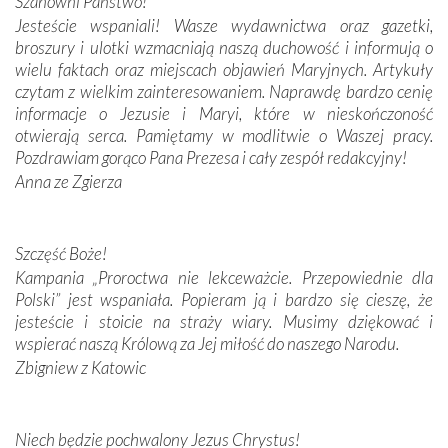
Szanowni Państwo!
budowniczych.
Jesteście wspaniali! Wasze wydawnictwa oraz gazetki,
broszury i ulotki wzmacniają naszą duchowość i informują o
Podążyliśmy też śladami fatimskich wizjonerów – Łucji
wielu faktach oraz miejscach objawień Maryjnych. Artykuły
dos Santos oraz świętych Hiacynty i Franciszka Marto.
czytam z wielkim zainteresowaniem. Naprawdę bardzo cenię
Modliliśmy się przy ich grobach. Odprawiliśmy Drogę
informacje o Jezusie i Maryi, które w nieskończoność
Krzyżową w ich rodzinnych stronach, odwiedziliśmy
otwierają serca. Pamiętamy w modlitwie o Waszej pracy.
domy, w których żyli.
Pozdrawiam gorąco Pana Prezesa i cały zespół redakcyjny!
Anna ze Zgierza
W miejscu objawień Matki Bożej zapaliliśmy świece
przywiezione wraz z intencjami powierzonymi nam przez
Darczyńców w ramach akcji „Twoje światło w Fatimie”.
Podczas tej kilkudniowej wyprawy na każdym kroku
Szczęść Boże!
spotykaliśmy się z serdeczną otwartością
Kampania „Proroctwa nie lekceważcie. Przepowiednie dla
Portugalczyków. Podziwialiśmy ich ludową sztukę i
Polski” jest wspaniała. Popieram ją i bardzo się cieszę, że
zwyczaje. Mimo że nasze kraje są od siebie bardzo
jesteście i stoicie na straży wiary. Musimy dziękować i
oddalone, w żaden sposób nie czuliśmy się obco.
wspierać naszą Królową za Jej miłość do naszego Narodu.
Sprawiła to oczywiście sama Matka Boża, ale też
Zbigniew z Katowic
kulturowa bliskość biorąca swój początek w naszej
wspólnej wierze. Podczas wyjazdów do historycznych
miejsc, które znalazły się na trasie naszej pielgrzymki,
Niech będzie pochwalony Jezus Chrystus!