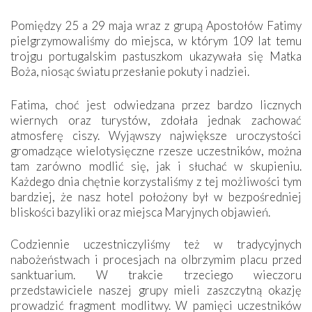
Pomiędzy 25 a 29 maja wraz z grupą Apostołów Fatimy
pielgrzymowaliśmy do miejsca, w którym 109 lat temu
trojgu portugalskim pastuszkom ukazywała się Matka
Boża, niosąc światu przesłanie pokuty i nadziei.
Fatima, choć jest odwiedzana przez bardzo licznych
wiernych oraz turystów, zdołała jednak zachować
atmosferę ciszy. Wyjąwszy największe uroczystości
gromadzące wielotysięczne rzesze uczestników, można
tam zarówno modlić się, jak i słuchać w skupieniu.
Każdego dnia chętnie korzystaliśmy z tej możliwości tym
bardziej, że nasz hotel położony był w bezpośredniej
bliskości bazyliki oraz miejsca Maryjnych objawień.
Codziennie uczestniczyliśmy też w tradycyjnych
nabożeństwach i procesjach na olbrzymim placu przed
sanktuarium. W trakcie trzeciego wieczoru
przedstawiciele naszej grupy mieli zaszczytną okazję
prowadzić fragment modlitwy. W pamięci uczestników