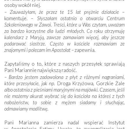
osoby wokół niej.
– Zauważyłam, że przez te 15 lat prężnie działacie
–
komentuje. –
Słyszałam ostatnio o otwarciu Centrum
Szkoleniowego w Zawoi. Treści, które u Was czytam, uważam
za bardzo korzystne dla ludzi młodych. Co roku otrzymuję
kalendarz z Maryją, zawsze zamawiam więcej, aby jeszcze
podarować siostrze. Często w kościele rozmawiam ze
znajomymi i polecam im Apostolat –
zapewnia.
Zapytaliśmy o to, które z naszych przesyłek sprawiają
Pani Mariannie największą radość.
– Bardzo jestem zadowolona z płyt z różnymi nagraniami,
które przesyłacie, jak np.
Droga Krzyżowa
,
Gorzkie Żale
albo ostatnia z pieśniami maryjnymi na majówki. Czasem, jeśli
nie możemy akurat wybrać się do kościoła na któreś z tych
nabożeństw, to sobie z mężem siadamy i słuchając,
odmawiamy modlitwę.
Pani Marianna zamierza nadal wspierać Instytut
w Apostolacie Fatimy. Uważa, że ewangelizacja jest