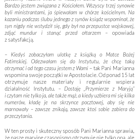
Bardzo jestem związana z Kościołem. Wszyscy trzej synowie
byli ministrantami, ja śpiewałam w chórze kościelnym. Na
kazaniu podczas ślubu jednego z synów ksiądz wspominał, że
syn nigdy nie wstydził się, gdy był na przepustce wojskowej,
zdjąć mundur i stanąć przed ołtarzem –
opowiada
z satysfakcją.
– Kiedyś zobaczyłam ulotkę z książką o Matce Bożej
Fatimskiej. Odezwałam się do Instytutu, że chcę taką
otrzymać i od tego czasu jestem z Wami
– tak Pani Marianna
wspomina swoje początki w Apostolacie. Od ponad 15 lat
otrzymuje nasze materiały i regularnie wspiera
działalność Instytutu
. – Dostaję „Przymierze z Maryją”
i czytam nie tylko ja, ale także mąż, a kiedy uzbiera mi się kilka
numerów, kładę je na skrzynce pocztowej, aby się nie
marnowały – zawsze znikają, zawsze ktoś sobie zabiera do
przeczytania.
W ten prosty i skuteczny sposób Pani Marianna sprawia,
że nasze maryjne czasopismo otrzymuje nie tylko ona, ale