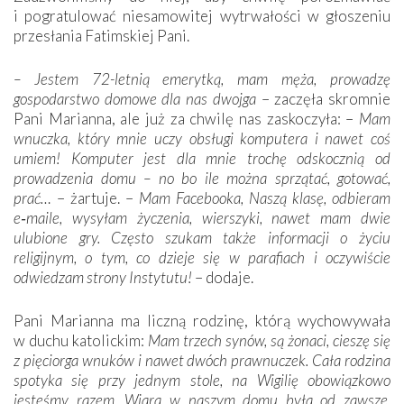
i pogratulować niesamowitej wytrwałości w głoszeniu
przesłania Fatimskiej Pani.
– Jestem 72-letnią emerytką, mam męża, prowadzę
gospodarstwo domowe dla nas dwojga
– zaczęła skromnie
Pani Marianna, ale już za chwilę nas zaskoczyła: –
Mam
wnuczka, który mnie uczy obsługi komputera i nawet coś
umiem! Komputer jest dla mnie trochę odskocznią od
prowadzenia domu – no bo ile można sprzątać, gotować,
prać…
– żartuje. –
Mam Facebooka, Naszą klasę, odbieram
e‑maile, wysyłam życzenia, wierszyki, nawet mam dwie
ulubione gry. Często szukam także informacji o życiu
religijnym, o tym, co dzieje się w parafiach i oczywiście
odwiedzam strony Instytutu!
– dodaje.
Pani Marianna ma liczną rodzinę, którą wychowywała
w duchu katolickim:
Mam trzech synów, są żonaci, cieszę się
z pięciorga wnuków i nawet dwóch prawnuczek. Cała rodzina
spotyka się przy jednym stole, na Wigilię obowiązkowo
jesteśmy razem. Wiara w naszym domu była od zawsze.