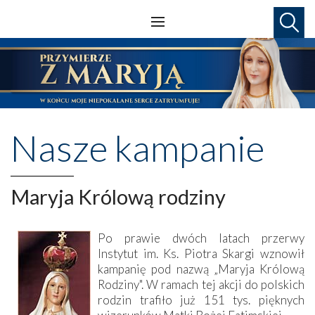
Nasze kampanie
Maryja Królową rodziny
Po prawie dwóch latach przerwy
Instytut im. Ks. Piotra Skargi wznowił
kampanię pod nazwą „Maryja Królową
Rodziny". W ramach tej akcji do polskich
rodzin trafiło już 151 tys. pięknych