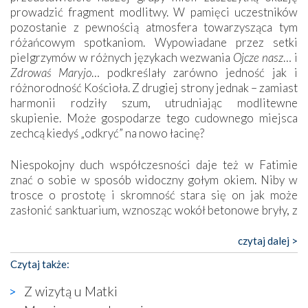
prowadzić fragment modlitwy. W pamięci uczestników
pozostanie z pewnością atmosfera towarzysząca tym
różańcowym spotkaniom. Wypowiadane przez setki
pielgrzymów w różnych językach wezwania
Ojcze nasz
… i
Zdrowaś Maryjo
… podkreślały zarówno jedność jak i
różnorodność Kościoła. Z drugiej strony jednak – zamiast
harmonii rodziły szum, utrudniając modlitewne
skupienie. Może gospodarze tego cudownego miejsca
zechcą kiedyś „odkryć” na nowo łacinę?
Niespokojny duch współczesności daje też w Fatimie
znać o sobie w sposób widoczny gołym okiem. Niby w
trosce o prostotę i skromność stara się on jak może
zasłonić sanktuarium, wznosząc wokół betonowe bryły, z
których niektóre nawet zostały poświęcone jako miejsca
katolickiego kultu. Tylko co wspólnego z żywą,
czytaj dalej >
autentyczną wiarą mogą mieć płaskie, szare bunkry albo
Czytaj także:
kaplice, w których Tabernakulum przypomina bardziej
skrzynkę na narzędzia? Albo co powiedzieć o ustawionym
Z wizytą u Matki
tuż przy nowej bazylice wielkim krzyżu, na którym