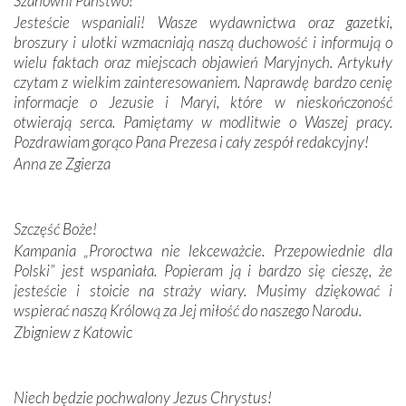
Szanowni Państwo!
połączenie talentów z wytrwałością i pracowitością
Jesteście wspaniali! Wasze wydawnictwa oraz gazetki,
budowniczych.
broszury i ulotki wzmacniają naszą duchowość i informują o
wielu faktach oraz miejscach objawień Maryjnych. Artykuły
Podążyliśmy też śladami fatimskich wizjonerów – Łucji
czytam z wielkim zainteresowaniem. Naprawdę bardzo cenię
dos Santos oraz świętych Hiacynty i Franciszka Marto.
informacje o Jezusie i Maryi, które w nieskończoność
Modliliśmy się przy ich grobach. Odprawiliśmy Drogę
otwierają serca. Pamiętamy w modlitwie o Waszej pracy.
Krzyżową w ich rodzinnych stronach, odwiedziliśmy
Pozdrawiam gorąco Pana Prezesa i cały zespół redakcyjny!
domy, w których żyli.
Anna ze Zgierza
W miejscu objawień Matki Bożej zapaliliśmy świece
przywiezione wraz z intencjami powierzonymi nam przez
Szczęść Boże!
Darczyńców w ramach akcji „Twoje światło w Fatimie”.
Kampania „Proroctwa nie lekceważcie. Przepowiednie dla
Podczas tej kilkudniowej wyprawy na każdym kroku
Polski” jest wspaniała. Popieram ją i bardzo się cieszę, że
spotykaliśmy się z serdeczną otwartością
jesteście i stoicie na straży wiary. Musimy dziękować i
Portugalczyków. Podziwialiśmy ich ludową sztukę i
wspierać naszą Królową za Jej miłość do naszego Narodu.
zwyczaje. Mimo że nasze kraje są od siebie bardzo
oddalone, w żaden sposób nie czuliśmy się obco.
Zbigniew z Katowic
Sprawiła to oczywiście sama Matka Boża, ale też
kulturowa bliskość biorąca swój początek w naszej
wspólnej wierze. Podczas wyjazdów do historycznych
Niech będzie pochwalony Jezus Chrystus!