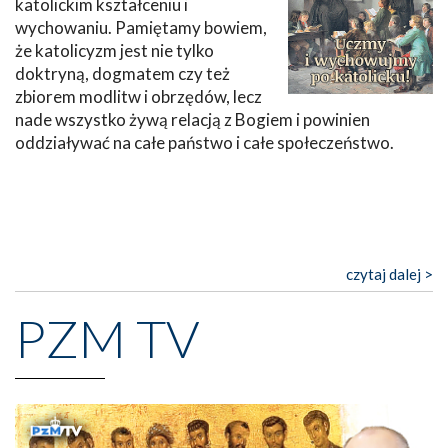
katolickim kształceniu i
wychowaniu. Pamiętamy bowiem,
że katolicyzm jest nie tylko
doktryną, dogmatem czy też
zbiorem modlitw i obrzędów, lecz
nade wszystko żywą relacją z Bogiem i powinien
oddziaływać na całe państwo i całe społeczeństwo.
czytaj dalej >
PZM TV