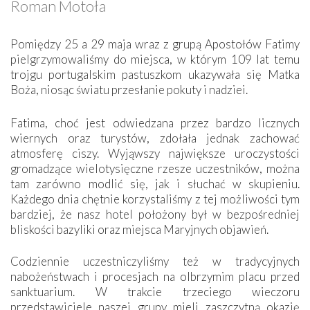
Roman Motoła
Pomiędzy 25 a 29 maja wraz z grupą Apostołów Fatimy
pielgrzymowaliśmy do miejsca, w którym 109 lat temu
trojgu portugalskim pastuszkom ukazywała się Matka
Boża, niosąc światu przesłanie pokuty i nadziei.
Fatima, choć jest odwiedzana przez bardzo licznych
wiernych oraz turystów, zdołała jednak zachować
atmosferę ciszy. Wyjąwszy największe uroczystości
gromadzące wielotysięczne rzesze uczestników, można
tam zarówno modlić się, jak i słuchać w skupieniu.
Każdego dnia chętnie korzystaliśmy z tej możliwości tym
bardziej, że nasz hotel położony był w bezpośredniej
bliskości bazyliki oraz miejsca Maryjnych objawień.
Codziennie uczestniczyliśmy też w tradycyjnych
nabożeństwach i procesjach na olbrzymim placu przed
sanktuarium. W trakcie trzeciego wieczoru
przedstawiciele naszej grupy mieli zaszczytną okazję