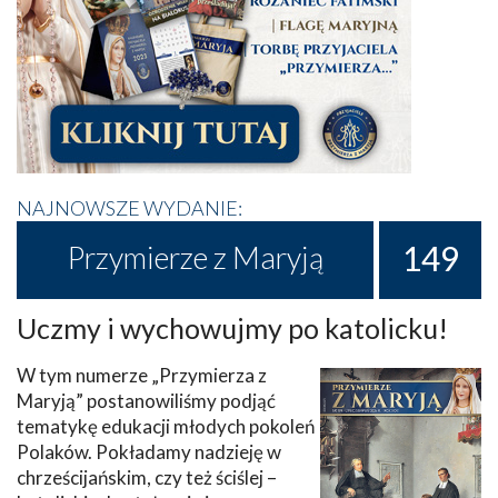
NAJNOWSZE WYDANIE:
149
Przymierze z Maryją
Uczmy i wychowujmy po katolicku!
W tym numerze „Przymierza z
Maryją” postanowiliśmy podjąć
tematykę edukacji młodych pokoleń
Polaków. Pokładamy nadzieję w
chrześcijańskim, czy też ściślej –