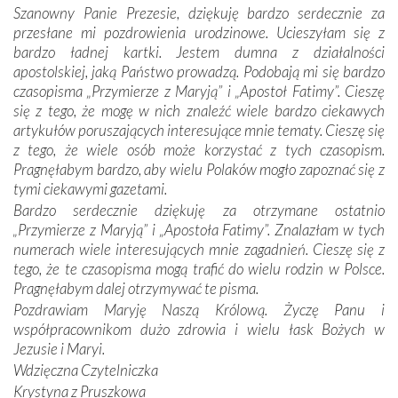
miejsc, które znalazły się na trasie naszej pielgrzymki,
Szanowny Panie Prezesie, dziękuję bardzo serdecznie za
mieliśmy okazję przekonać się, że Maryja swoją opieką
przesłane mi pozdrowienia urodzinowe. Ucieszyłam się z
otacza nie tylko nasz naród, lecz wszystkie nacje, które
bardzo ładnej kartki. Jestem dumna z działalności
się Jej ufnie oddają, a także każdą osobę, która zawierza
apostolskiej, jaką Państwo prowadzą. Podobają mi się bardzo
Jej siebie oraz swych bliskich.
czasopisma „Przymierze z Maryją” i „Apostoł Fatimy”. Cieszę
się z tego, że mogę w nich znaleźć wiele bardzo ciekawych
Dzieje Portugalii to również historia wierności Bogu i
artykułów poruszających interesujące mnie tematy. Cieszę się
odstępstw, także w życiu władców. Trudne momenty w
z tego, że wiele osób może korzystać z tych czasopism.
wymiarze tak osobistym, jak i zbiorowym, przypominają o
Pragnęłabym bardzo, aby wielu Polaków mogło zapoznać się z
konieczności ciągłego zabiegania o własną duszę i o łaskę
tymi ciekawymi gazetami.
Opatrzności. Wierność przynosi pomyślność –
Bardzo serdecznie dziękuję za otrzymane ostatnio
przynajmniej w życiu duchowym. Odstępstwo owocuje
„Przymierze z Maryją” i „Apostoła Fatimy”. Znalazłam w tych
nieszczęściem i śmiercią. Te uniwersalne prawdy
numerach wiele interesujących mnie zagadnień. Cieszę się z
przychodziły na myśl, gdy słuchaliśmy opowieści
tego, że te czasopisma mogą trafić do wielu rodzin w Polsce.
przewodników o portugalskich monarchach i wodzach,
Pragnęłabym dalej otrzymywać te pisma.
zwycięskich bitwach i nieszczęśliwych losach grzesznych
Pozdrawiam Maryję Naszą Królową. Życzę Panu i
kochanków.
współpracownikom dużo zdrowia i wielu łask Bożych w
Jezusie i Maryi.
Byli tym razem pośród Apostołów Fatimy reprezentanci
Wdzięczna Czytelniczka
każdego spośród żyjących pokoleń. Najmłodszy uczestnik
Krystyna z Pruszkowa