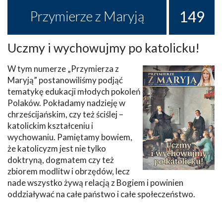
149
Przymierze z Maryją
Uczmy i wychowujmy po katolicku!
W tym numerze „Przymierza z
Maryją” postanowiliśmy podjąć
tematykę edukacji młodych pokoleń
Polaków. Pokładamy nadzieję w
chrześcijańskim, czy też ściślej –
katolickim kształceniu i
wychowaniu. Pamiętamy bowiem,
że katolicyzm jest nie tylko
doktryną, dogmatem czy też
zbiorem modlitw i obrzędów, lecz
nade wszystko żywą relacją z Bogiem i powinien
oddziaływać na całe państwo i całe społeczeństwo.