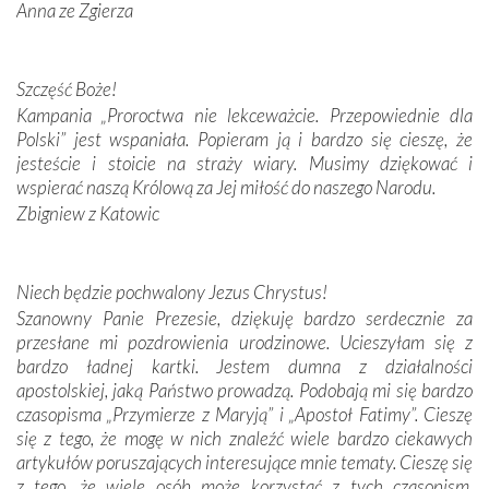
Anna ze Zgierza
W miejscu objawień Matki Bożej zapaliliśmy świece
przywiezione wraz z intencjami powierzonymi nam przez
Darczyńców w ramach akcji „Twoje światło w Fatimie”.
Podczas tej kilkudniowej wyprawy na każdym kroku
Szczęść Boże!
spotykaliśmy się z serdeczną otwartością
Kampania „Proroctwa nie lekceważcie. Przepowiednie dla
Portugalczyków. Podziwialiśmy ich ludową sztukę i
Polski” jest wspaniała. Popieram ją i bardzo się cieszę, że
zwyczaje. Mimo że nasze kraje są od siebie bardzo
jesteście i stoicie na straży wiary. Musimy dziękować i
oddalone, w żaden sposób nie czuliśmy się obco.
wspierać naszą Królową za Jej miłość do naszego Narodu.
Sprawiła to oczywiście sama Matka Boża, ale też
Zbigniew z Katowic
kulturowa bliskość biorąca swój początek w naszej
wspólnej wierze. Podczas wyjazdów do historycznych
miejsc, które znalazły się na trasie naszej pielgrzymki,
Niech będzie pochwalony Jezus Chrystus!
mieliśmy okazję przekonać się, że Maryja swoją opieką
Szanowny Panie Prezesie, dziękuję bardzo serdecznie za
otacza nie tylko nasz naród, lecz wszystkie nacje, które
przesłane mi pozdrowienia urodzinowe. Ucieszyłam się z
się Jej ufnie oddają, a także każdą osobę, która zawierza
bardzo ładnej kartki. Jestem dumna z działalności
Jej siebie oraz swych bliskich.
apostolskiej, jaką Państwo prowadzą. Podobają mi się bardzo
czasopisma „Przymierze z Maryją” i „Apostoł Fatimy”. Cieszę
Dzieje Portugalii to również historia wierności Bogu i
się z tego, że mogę w nich znaleźć wiele bardzo ciekawych
odstępstw, także w życiu władców. Trudne momenty w
artykułów poruszających interesujące mnie tematy. Cieszę się
wymiarze tak osobistym, jak i zbiorowym, przypominają o
z tego, że wiele osób może korzystać z tych czasopism.