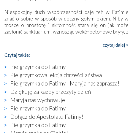
Niespokojny duch współczesności daje też w Fatimie
znać o sobie w sposób widoczny gołym okiem. Niby w
trosce o prostotę i skromność stara się on jak może
zasłonić sanktuarium, wznosząc wokół betonowe bryły, z
których niektóre nawet zostały poświęcone jako miejsca
katolickiego kultu. Tylko co wspólnego z żywą,
czytaj dalej >
autentyczną wiarą mogą mieć płaskie, szare bunkry albo
Czytaj także:
kaplice, w których Tabernakulum przypomina bardziej
skrzynkę na narzędzia? Albo co powiedzieć o ustawionym
Pielgrzymka do Fatimy
tuż przy nowej bazylice wielkim krzyżu, na którym
Pielgrzymkowa lekcja chrześcijaństwa
zamiast Chrystusa umieszczono dziwaczną postać jakby
Pielgrzymka do Fatimy - Maryja nas zaprasza!
wyjętą ze starożytnych hieroglifów? W kulturowym
kontekście naszych czasów to raczej karykatura niż godny
Dziękuję za każdy przeżyty dzień
wizerunek Zbawiciela…
Maryja nas wychowuje
Zatem nawet w bezpośrednim otoczeniu sanktuarium
Pielgrzymka do Fatimy
naocznie przekonaliśmy się, że wewnątrz Kościoła toczy
Dołącz do Apostolatu Fatimy!
się ogromna walka o kształt katolicyzmu i o serca
wierzących. Do czego to zmaganie może prowadzić,
Pielgrzymka do Fatimy
widzieliśmy w urokliwym, niewielkim mieście Obidos,