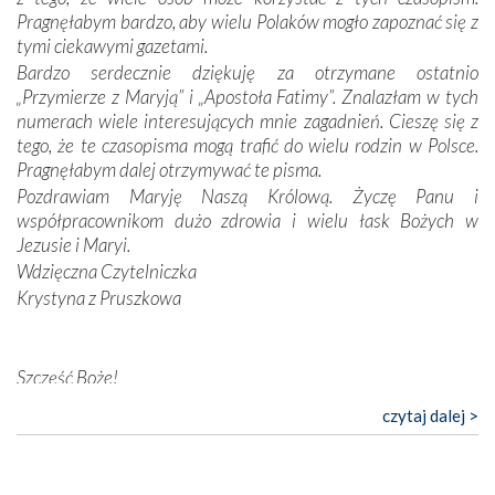
konieczności ciągłego zabiegania o własną duszę i o łaskę
Pragnęłabym bardzo, aby wielu Polaków mogło zapoznać się z
Opatrzności. Wierność przynosi pomyślność –
tymi ciekawymi gazetami.
przynajmniej w życiu duchowym. Odstępstwo owocuje
Bardzo serdecznie dziękuję za otrzymane ostatnio
nieszczęściem i śmiercią. Te uniwersalne prawdy
„Przymierze z Maryją” i „Apostoła Fatimy”. Znalazłam w tych
przychodziły na myśl, gdy słuchaliśmy opowieści
numerach wiele interesujących mnie zagadnień. Cieszę się z
przewodników o portugalskich monarchach i wodzach,
tego, że te czasopisma mogą trafić do wielu rodzin w Polsce.
zwycięskich bitwach i nieszczęśliwych losach grzesznych
Pragnęłabym dalej otrzymywać te pisma.
kochanków.
Pozdrawiam Maryję Naszą Królową. Życzę Panu i
współpracownikom dużo zdrowia i wielu łask Bożych w
Byli tym razem pośród Apostołów Fatimy reprezentanci
Jezusie i Maryi.
każdego spośród żyjących pokoleń. Najmłodszy uczestnik
Wdzięczna Czytelniczka
liczył sobie 13 lat, zaś senior, pan Zdzisław – już 94.
–
Krystyna z Pruszkowa
Całe życie marzyłem, by tu przyjechać
– przyznał w
rozmowie.
Nasza pielgrzymka nie byłaby tak bogata w duchową treść
Szczęść Boże!
bez obecności duszpasterza – księdza Krzysztofa.
Bardzo dziękuję za przysyłanie mi „Przymierza z Maryją”. Jest
czytaj dalej >
Oprócz zapewnienia nam możliwości codziennego
to pismo, które bardzo sobie cenię i szanuję. Redagujecie
wysłuchania Mszy Świętej, dawał on wyrazy swej
ciekawe artykuły. Zawsze czekam na nowe numery i pragnę
niezwykłej czci dla Matki Bożej śpiewem
Godzinek
i
poinformować, że zawsze będę Was wspierać. Niech Pan Bóg