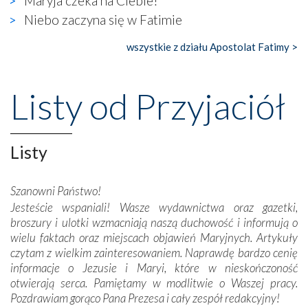
Maryja czeka na Ciebie!
gdzie w miejscu dawnego kościoła działa dzisiaj…
Niebo zaczyna się w Fatimie
księgarnia.
wszystkie z działu Apostolat Fatimy >
Nasze pielgrzymkowe wyprawy, których celem były
wspaniałe klasztory w miasteczku Alcobaça czy w Batalhi,
przeniosły nas do czasów, gdy świątynie bez wątpienia
Listy od Przyjaciół
wznoszono na chwałę Bożą, na przykład – w podzięce za
Opatrznościową pomoc w wygranej bitwie o
niepodległość kraju. Zachwyt budziła potężna, a zarazem
misterna architektura tych monumentalnych dzieł,
Listy
wspaniałe zdobienia, dbałość ich twórców o detale,
połączenie talentów z wytrwałością i pracowitością
Szanowni Państwo!
budowniczych.
Jesteście wspaniali! Wasze wydawnictwa oraz gazetki,
broszury i ulotki wzmacniają naszą duchowość i informują o
Podążyliśmy też śladami fatimskich wizjonerów – Łucji
wielu faktach oraz miejscach objawień Maryjnych. Artykuły
dos Santos oraz świętych Hiacynty i Franciszka Marto.
czytam z wielkim zainteresowaniem. Naprawdę bardzo cenię
Modliliśmy się przy ich grobach. Odprawiliśmy Drogę
informacje o Jezusie i Maryi, które w nieskończoność
Krzyżową w ich rodzinnych stronach, odwiedziliśmy
otwierają serca. Pamiętamy w modlitwie o Waszej pracy.
domy, w których żyli.
Pozdrawiam gorąco Pana Prezesa i cały zespół redakcyjny!