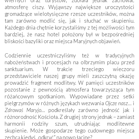
wiernych oraz turystów, zdołała jednak zachować
atmosferę ciszy. Wyjąwszy największe uroczystości
gromadzące wielotysięczne rzesze uczestników, można
tam zarówno modlić się, jak i słuchać w skupieniu.
Każdego dnia chętnie korzystaliśmy z tej możliwości tym
bardziej, że nasz hotel położony był w bezpośredniej
bliskości bazyliki oraz miejsca Maryjnych objawień.
Codziennie uczestniczyliśmy też w tradycyjnych
nabożeństwach i procesjach na olbrzymim placu przed
sanktuarium. W trakcie trzeciego wieczoru
przedstawiciele naszej grupy mieli zaszczytną okazję
prowadzić fragment modlitwy. W pamięci uczestników
pozostanie z pewnością atmosfera towarzysząca tym
różańcowym spotkaniom. Wypowiadane przez setki
pielgrzymów w różnych językach wezwania
Ojcze nasz
… i
Zdrowaś Maryjo
… podkreślały zarówno jedność jak i
różnorodność Kościoła. Z drugiej strony jednak – zamiast
harmonii rodziły szum, utrudniając modlitewne
skupienie. Może gospodarze tego cudownego miejsca
zechcą kiedyś „odkryć” na nowo łacinę?