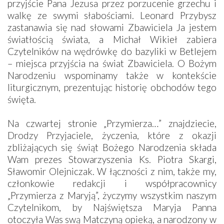
przyjście Pana Jezusa przez porzucenie grzechu i
walkę ze swymi słabościami. Leonard Przybysz
zastanawia się nad słowami Zbawiciela Ja jestem
światłością świata, a Michał Wikieł zabiera
Czytelników na wędrówkę do bazyliki w Betlejem
– miejsca przyjścia na świat Zbawiciela. O Bożym
Narodzeniu wspominamy także w kontekście
liturgicznym, prezentując historię obchodów tego
święta.
Na czwartej stronie „Przymierza…” znajdziecie,
Drodzy Przyjaciele, życzenia, które z okazji
zbliżających się świąt Bożego Narodzenia składa
Wam prezes Stowarzyszenia Ks. Piotra Skargi,
Sławomir Olejniczak. W łączności z nim, także my,
członkowie redakcji i współpracownicy
„Przymierza z Maryją”, życzymy wszystkim naszym
Czytelnikom, by Najświętsza Maryja Panna
otoczyła Was swą Matczyną opieką, a narodzony w