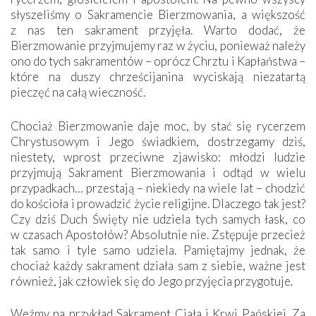
słyszeliśmy o Sakramencie Bierzmowania, a większość
z nas ten sakrament przyjęła. Warto dodać, że
Bierzmowanie przyjmujemy raz w życiu, ponieważ należy
ono do tych sakramentów – oprócz Chrztu i Kapłaństwa –
które na duszy chrześcijanina wyciskają niezatartą
pieczęć na całą wieczność.
Chociaż Bierzmowanie daje moc, by stać się rycerzem
Chrystusowym i Jego świadkiem, dostrzegamy dziś,
niestety, wprost przeciwne zjawisko: młodzi ludzie
przyjmują Sakrament Bierzmowania i odtąd w wielu
przypadkach… przestają – niekiedy na wiele lat – chodzić
do kościoła i prowadzić życie religijne. Dlaczego tak jest?
Czy dziś Duch Święty nie udziela tych samych łask, co
w czasach Apostołów? Absolutnie nie. Zstępuje przecież
tak samo i tyle samo udziela. Pamiętajmy jednak, że
chociaż każdy sakrament działa sam z siebie, ważne jest
również, jak człowiek się do Jego przyjęcia przygotuje.
Weźmy na przykład Sakrament Ciała i Krwi Pańskiej. Za