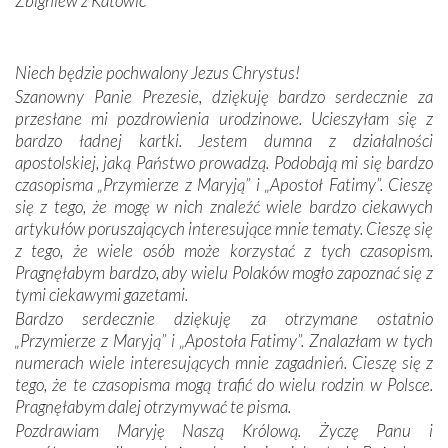
Zbigniew z Katowic
miejsc, które znalazły się na trasie naszej pielgrzymki,
mieliśmy okazję przekonać się, że Maryja swoją opieką
otacza nie tylko nasz naród, lecz wszystkie nacje, które
Niech będzie pochwalony Jezus Chrystus!
się Jej ufnie oddają, a także każdą osobę, która zawierza
Szanowny Panie Prezesie, dziękuję bardzo serdecznie za
Jej siebie oraz swych bliskich.
przesłane mi pozdrowienia urodzinowe. Ucieszyłam się z
bardzo ładnej kartki. Jestem dumna z działalności
Dzieje Portugalii to również historia wierności Bogu i
apostolskiej, jaką Państwo prowadzą. Podobają mi się bardzo
odstępstw, także w życiu władców. Trudne momenty w
czasopisma „Przymierze z Maryją” i „Apostoł Fatimy”. Cieszę
wymiarze tak osobistym, jak i zbiorowym, przypominają o
się z tego, że mogę w nich znaleźć wiele bardzo ciekawych
konieczności ciągłego zabiegania o własną duszę i o łaskę
artykułów poruszających interesujące mnie tematy. Cieszę się
Opatrzności. Wierność przynosi pomyślność –
z tego, że wiele osób może korzystać z tych czasopism.
przynajmniej w życiu duchowym. Odstępstwo owocuje
Pragnęłabym bardzo, aby wielu Polaków mogło zapoznać się z
nieszczęściem i śmiercią. Te uniwersalne prawdy
tymi ciekawymi gazetami.
przychodziły na myśl, gdy słuchaliśmy opowieści
Bardzo serdecznie dziękuję za otrzymane ostatnio
przewodników o portugalskich monarchach i wodzach,
„Przymierze z Maryją” i „Apostoła Fatimy”. Znalazłam w tych
zwycięskich bitwach i nieszczęśliwych losach grzesznych
numerach wiele interesujących mnie zagadnień. Cieszę się z
kochanków.
tego, że te czasopisma mogą trafić do wielu rodzin w Polsce.
Pragnęłabym dalej otrzymywać te pisma.
Byli tym razem pośród Apostołów Fatimy reprezentanci
Pozdrawiam Maryję Naszą Królową. Życzę Panu i
każdego spośród żyjących pokoleń. Najmłodszy uczestnik