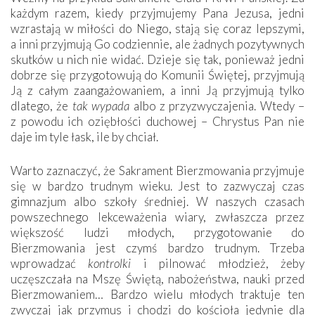
każdym razem, kiedy przyjmujemy Pana Jezusa, jedni
wzrastają w miłości do Niego, stają się coraz lepszymi,
a inni przyjmują Go codziennie, ale żadnych pozytywnych
skutków u nich nie widać. Dzieje się tak, ponieważ jedni
dobrze się przygotowują do Komunii Świętej, przyjmują
Ją z całym zaangażowaniem, a inni Ją przyjmują tylko
dlatego, że
tak wypada
albo z przyzwyczajenia. Wtedy –
z powodu ich oziębłości duchowej – Chrystus Pan nie
daje im tyle łask, ile by chciał.
Warto zaznaczyć, że Sakrament Bierzmowania przyjmuje
się w bardzo trudnym wieku. Jest to zazwyczaj czas
gimnazjum albo szkoły średniej. W naszych czasach
powszechnego lekceważenia wiary, zwłaszcza przez
większość ludzi młodych, przygotowanie do
Bierzmowania jest czymś bardzo trudnym. Trzeba
wprowadzać
kontrolki
i pilnować młodzież, żeby
uczęszczała na Mszę Świętą, nabożeństwa, nauki przed
Bierzmowaniem… Bardzo wielu młodych traktuje ten
zwyczaj jak przymus i chodzi do kościoła jedynie dla