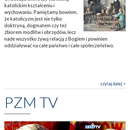
katolickim kształceniu i
wychowaniu. Pamiętamy bowiem,
że katolicyzm jest nie tylko
doktryną, dogmatem czy też
zbiorem modlitw i obrzędów, lecz
nade wszystko żywą relacją z Bogiem i powinien
oddziaływać na całe państwo i całe społeczeństwo.
czytaj dalej >
PZM TV