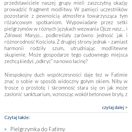
przedstawiciele naszej grupy mieli zaszczytną okazję
prowadzić fragment modlitwy. W pamięci uczestników
pozostanie z pewnością atmosfera towarzysząca tym
różańcowym spotkaniom. Wypowiadane przez setki
pielgrzymów w różnych językach wezwania
Ojcze nasz
… i
Zdrowaś Maryjo
… podkreślały zarówno jedność jak i
różnorodność Kościoła. Z drugiej strony jednak – zamiast
harmonii rodziły szum, utrudniając modlitewne
skupienie. Może gospodarze tego cudownego miejsca
zechcą kiedyś „odkryć” na nowo łacinę?
Niespokojny duch współczesności daje też w Fatimie
znać o sobie w sposób widoczny gołym okiem. Niby w
trosce o prostotę i skromność stara się on jak może
zasłonić sanktuarium, wznosząc wokół betonowe bryły, z
których niektóre nawet zostały poświęcone jako miejsca
katolickiego kultu. Tylko co wspólnego z żywą,
czytaj dalej >
autentyczną wiarą mogą mieć płaskie, szare bunkry albo
Czytaj także:
kaplice, w których Tabernakulum przypomina bardziej
skrzynkę na narzędzia? Albo co powiedzieć o ustawionym
Pielgrzymka do Fatimy