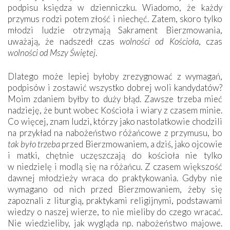
podpisu księdza w dzienniczku. Wiadomo, że każdy
przymus rodzi potem złość i niechęć. Zatem, skoro tylko
młodzi ludzie otrzymają Sakrament Bierzmowania,
uważają, że nadszedł czas
wolności od Kościoła
, czas
wolności od Mszy ­Świętej
.
Dlatego może lepiej byłoby zrezygnować z wymagań,
podpisów i zostawić wszystko dobrej woli kandydatów?
Moim zdaniem byłby to duży błąd. Zawsze trzeba mieć
nadzieję, że bunt wobec Kościoła i wiary z czasem minie.
Co więcej, znam ludzi, którzy jako nastolatkowie chodzili
na przykład na nabożeństwo różańcowe z przymusu, bo
tak było trzeba
przed Bierzmowaniem, a dziś, jako ojcowie
i matki, chętnie uczęszczają do kościoła nie tylko
w niedzielę i modlą się na różańcu. Z czasem większość
dawnej młodzieży wraca do praktykowania. Gdyby nie
wymagano od nich przed Bierzmowaniem, żeby się
zapoznali z liturgią, praktykami religijnymi, podstawami
wiedzy o naszej wierze, to nie mieliby do czego wracać.
Nie wiedzieliby, jak wygląda np. nabożeństwo majowe.