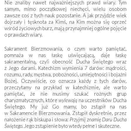
Nie znaliby nawet najważniejszych prawd wiary. Tym
samym, mimo początkowej niechęci, wielu osobom
zawsze coś z tych nauk pozostanie. A jak przyjdzie wiek
dojrzały i tęsknota za Kimś, na Kim można się oprzeć
wśród życiowych burz, mają przynajmniej ogólne pojęcie
o prawdach wiary.
Sakrament Bierzmowania, o czym warto pamiętać,
pomnaża w nas łaskę uświęcającą, daje łaskę
sakramentalną, czyli obecność Ducha Świętego wraz
z Jego darami. Katechizm wymienia 7 darów: mądrości,
rozumu, rady, męstwa, pobożności, umiejętności i bojaźni
Bożej. Oczywiście, co oznacza każdy z tych darów,
przeczytamy na przykład w katechizmie, ale warto
pamiętać, że nie musimy szukać rożnych grup
charyzmatycznych, które
wylewają
na uczestników Ducha
Świętego. My już Go mamy, bo zstąpił na nas
w Sakramencie Bierzmowania. Zstąpił dyskretnie, przez
nałożenie rąk biskupa i słowa:
Przyjmij znamię Daru Ducha
Świętego
. Jego zstąpienie było wtedy pełne i skuteczne.