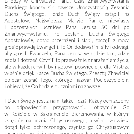
Drodzy w Chrystusie Panu! Czas Zmartwychwstania
Pańskiego kończy się zawsze Uroczystością Zesłania
Ducha Świętego. Tenże Duch Święty zstąpił na
Apostołów, Najświętszą Maryję Pannę, niewiasty
i pozostałych uczniów Pana Jezusa 50 dni po
Zmartwychwstaniu. Po zesłaniu Ducha Świętego
Apostołowie, dotąd przerażeni i słabi, zaczęli z mocą
głosić prawdę Ewangelii. To On dodawał im siły i odwagi,
aby głosili Ewangelię Pana Jezusa wszędzie tam, gdzie
zdołali dotrzeć. Czynili to przeważnie z narażeniem życia,
ale w każdej chwili byli gotowi poświęcić je dla Mistrza
właśnie dzięki łasce Ducha Świętego. Zresztą Zbawiciel
obiecał zesłać Tego, którego nazwał Pocieszycielem,
i obiecał, że On będzie z uczniami na zawsze.
I Duch Święty jest z nami także i dziś. Każdy ochrzczony,
po odpowiednim przygotowaniu, otrzymuje Go
w Kościele w Sakramencie Bierzmowania, w którym
zstępuje na ucznia Chrystusowego, a więc człowieka
dotąd tylko ochrzczonego, czyniąc go Chrystusowym
rycerzem, głosicielem i apostołem. Na pewno wszyscy