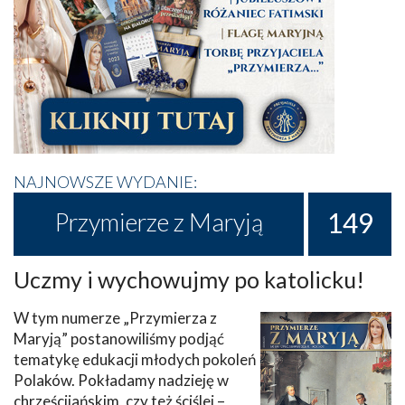
NAJNOWSZE WYDANIE:
149
Przymierze z Maryją
Uczmy i wychowujmy po katolicku!
W tym numerze „Przymierza z
Maryją” postanowiliśmy podjąć
tematykę edukacji młodych pokoleń
Polaków. Pokładamy nadzieję w
chrześcijańskim, czy też ściślej –