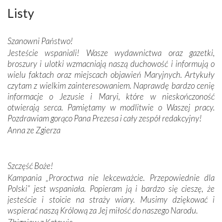
połączenie talentów z wytrwałością i pracowitością
Listy
budowniczych.
Szanowni Państwo!
Podążyliśmy też śladami fatimskich wizjonerów – Łucji
Jesteście wspaniali! Wasze wydawnictwa oraz gazetki,
dos Santos oraz świętych Hiacynty i Franciszka Marto.
broszury i ulotki wzmacniają naszą duchowość i informują o
Modliliśmy się przy ich grobach. Odprawiliśmy Drogę
wielu faktach oraz miejscach objawień Maryjnych. Artykuły
Krzyżową w ich rodzinnych stronach, odwiedziliśmy
czytam z wielkim zainteresowaniem. Naprawdę bardzo cenię
domy, w których żyli.
informacje o Jezusie i Maryi, które w nieskończoność
otwierają serca. Pamiętamy w modlitwie o Waszej pracy.
W miejscu objawień Matki Bożej zapaliliśmy świece
Pozdrawiam gorąco Pana Prezesa i cały zespół redakcyjny!
przywiezione wraz z intencjami powierzonymi nam przez
Anna ze Zgierza
Darczyńców w ramach akcji „Twoje światło w Fatimie”.
Podczas tej kilkudniowej wyprawy na każdym kroku
spotykaliśmy się z serdeczną otwartością
Szczęść Boże!
Portugalczyków. Podziwialiśmy ich ludową sztukę i
zwyczaje. Mimo że nasze kraje są od siebie bardzo
Kampania „Proroctwa nie lekceważcie. Przepowiednie dla
oddalone, w żaden sposób nie czuliśmy się obco.
Polski” jest wspaniała. Popieram ją i bardzo się cieszę, że
Sprawiła to oczywiście sama Matka Boża, ale też
jesteście i stoicie na straży wiary. Musimy dziękować i
kulturowa bliskość biorąca swój początek w naszej
wspierać naszą Królową za Jej miłość do naszego Narodu.
wspólnej wierze. Podczas wyjazdów do historycznych