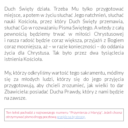
Duch Święty działa. Trzeba Mu tylko przygotować
miejsce, a potem w życiu słuchać Jego natchnień, słuchać
nauki Kościoła, przez który Duch Święty przemawia,
słuchać Go w rozważaniu Pisma Świętego. A wtedy z całą
pewnością będziemy trwać w miłości Chrystusowej
i nasza radość będzie coraz większa, przyjaźń z Bogiem
coraz mocniejsza, aż – w razie konieczności – do oddania
życia dla Chrystusa. Tak było przez dwa tysiąclecia
istnienia Kościoła.
My, którzy odkryliśmy wartość tego sakramentu, módlmy
się za młodych ludzi, którzy się do jego przyjęcia
przygotowują, aby chcieli zrozumieć, jak wielki to dar
Zbawiciela: posiadać Ducha Prawdy, który z nami będzie
na zawsze.
Ten tekst pochodzi z najnowszego numeru "Przymierza z Maryją". Jeżeli chcesz
otrzymywać pismo drogą pocztową
przejdz na tę stronę.