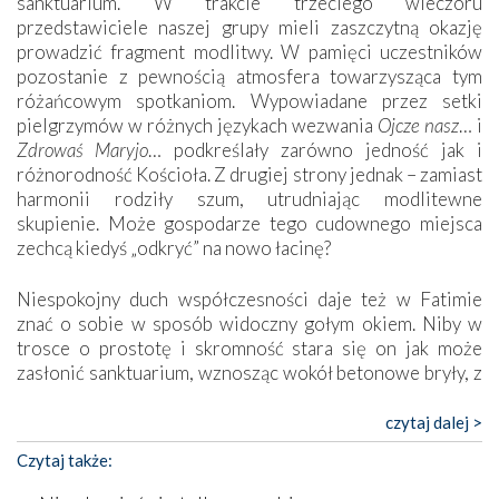
sanktuarium. W trakcie trzeciego wieczoru
przedstawiciele naszej grupy mieli zaszczytną okazję
prowadzić fragment modlitwy. W pamięci uczestników
pozostanie z pewnością atmosfera towarzysząca tym
różańcowym spotkaniom. Wypowiadane przez setki
pielgrzymów w różnych językach wezwania
Ojcze nasz
… i
Zdrowaś Maryjo
… podkreślały zarówno jedność jak i
różnorodność Kościoła. Z drugiej strony jednak – zamiast
harmonii rodziły szum, utrudniając modlitewne
skupienie. Może gospodarze tego cudownego miejsca
zechcą kiedyś „odkryć” na nowo łacinę?
Niespokojny duch współczesności daje też w Fatimie
znać o sobie w sposób widoczny gołym okiem. Niby w
trosce o prostotę i skromność stara się on jak może
zasłonić sanktuarium, wznosząc wokół betonowe bryły, z
których niektóre nawet zostały poświęcone jako miejsca
katolickiego kultu. Tylko co wspólnego z żywą,
czytaj dalej >
autentyczną wiarą mogą mieć płaskie, szare bunkry albo
Czytaj także:
kaplice, w których Tabernakulum przypomina bardziej
skrzynkę na narzędzia? Albo co powiedzieć o ustawionym