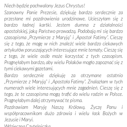
wspólnej wierze. Podczas wyjazdów do historycznych
Niech będzie pochwalony Jezus Chrystus!
miejsc, które znalazły się na trasie naszej pielgrzymki,
Szanowny Panie Prezesie, dziękuję bardzo serdecznie za
mieliśmy okazję przekonać się, że Maryja swoją opieką
przesłane mi pozdrowienia urodzinowe. Ucieszyłam się z
otacza nie tylko nasz naród, lecz wszystkie nacje, które
bardzo ładnej kartki. Jestem dumna z działalności
się Jej ufnie oddają, a także każdą osobę, która zawierza
apostolskiej, jaką Państwo prowadzą. Podobają mi się bardzo
Jej siebie oraz swych bliskich.
czasopisma „Przymierze z Maryją” i „Apostoł Fatimy”. Cieszę
się z tego, że mogę w nich znaleźć wiele bardzo ciekawych
Dzieje Portugalii to również historia wierności Bogu i
artykułów poruszających interesujące mnie tematy. Cieszę się
odstępstw, także w życiu władców. Trudne momenty w
z tego, że wiele osób może korzystać z tych czasopism.
wymiarze tak osobistym, jak i zbiorowym, przypominają o
Pragnęłabym bardzo, aby wielu Polaków mogło zapoznać się z
konieczności ciągłego zabiegania o własną duszę i o łaskę
tymi ciekawymi gazetami.
Opatrzności. Wierność przynosi pomyślność –
Bardzo serdecznie dziękuję za otrzymane ostatnio
przynajmniej w życiu duchowym. Odstępstwo owocuje
„Przymierze z Maryją” i „Apostoła Fatimy”. Znalazłam w tych
nieszczęściem i śmiercią. Te uniwersalne prawdy
numerach wiele interesujących mnie zagadnień. Cieszę się z
przychodziły na myśl, gdy słuchaliśmy opowieści
tego, że te czasopisma mogą trafić do wielu rodzin w Polsce.
przewodników o portugalskich monarchach i wodzach,
Pragnęłabym dalej otrzymywać te pisma.
zwycięskich bitwach i nieszczęśliwych losach grzesznych
Pozdrawiam Maryję Naszą Królową. Życzę Panu i
kochanków.
współpracownikom dużo zdrowia i wielu łask Bożych w
Jezusie i Maryi.
Byli tym razem pośród Apostołów Fatimy reprezentanci
Wdzięczna Czytelniczka