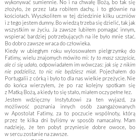
wykonywać sumiennie. No i na chwałę Bożą, bo tak się
złożyło, że przez lata robiłem dachy, i to głównie na
kościołach. Wyszkoliłem w tej dziedzinie kilku uczniów
i z tego jestem dumny. Bo wiedzą trzeba się dzielić, tak jak
wszystkim w życiu. Ja zawsze lubiłem pomagać innym,
wspierać bardziej potrzebujących na ile było mnie stać.
Bo dobro zawsze wraca do człowieka.
Kiedy w ubiegłym roku wylosowałem pielgrzymkę do
Fatimy, wielu znajomych mówiło mi:
ty to
masz szczęście,
ale ci się udało,
odpowiadałem im wówczas:
jak się z nikim
nie podzielisz, to nic nie będziesz miał.
Pojechałem do
Portugalii z córką i było to dla nas wielkie przeżycie. Nie
do końca wierzyłem, że po raz kolejny spotkam się
z Matką Bożą, a kiedy to się stało, miałem oczy pełne łez.
Jestem wdzięczny Instytutowi za ten wyjazd, za
możliwość poznania innych osób zaangażowanych
w Apostolat Fatimy, za to poczucie wspólnoty, którą
przez te kilka dni byliśmy w sposób namacalny. Mam
nadzieję, że ten pobyt przyniesie dobre owoce, bo
w sercu zostanie na zawsze.