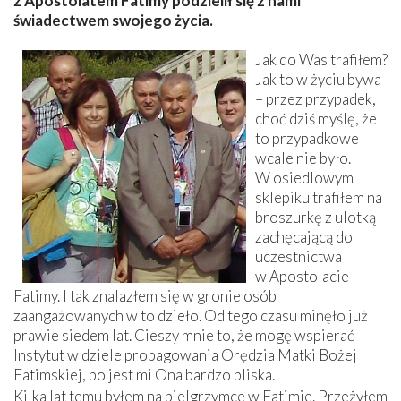
z Apostolatem Fatimy podzielił się z nami
świadectwem swojego życia.
Jak do Was trafiłem?
Jak to w życiu bywa
– przez przypadek,
choć dziś myślę, że
to przypadkowe
wcale nie było.
W osiedlowym
sklepiku trafiłem na
broszurkę z ulotką
zachęcającą do
uczestnictwa
w Apostolacie
Fatimy. I tak znalazłem się w gronie osób
zaangażowanych w to dzieło. Od tego czasu minęło już
prawie siedem lat. Cieszy mnie to, że mogę wspierać
Instytut w dziele propagowania Orędzia Matki Bożej
Fatimskiej, bo jest mi Ona bardzo ­bliska.
Kilka lat temu byłem na pielgrzymce w Fatimie. Przeżyłem