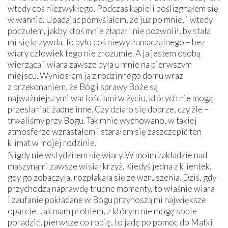
wtedy coś niezwykłego. Podczas kąpieli poślizgnąłem się
w wannie. Upadając pomyślałem, że już po mnie, i wtedy
poczułem, jakby ktoś mnie złapał i nie pozwolił, by stała
mi się krzywda. To było coś niewytłumaczalnego – bez
wiary człowiek tego nie zrozumie. A ja jestem osobą
wierzącą i wiara zawsze była u mnie na pierwszym
miejscu. Wyniosłem ją z rodzinnego domu wraz
z przekonaniem, że Bóg i sprawy Boże są
najważniejszymi wartościami w życiu, których nie mogą
przesłaniać żadne inne. Czy działo się dobrze, czy źle –
trwaliśmy przy Bogu. Tak mnie wychowano, w takiej
atmosferze wzrastałem i starałem się zaszczepić ten
klimat w mojej rodzinie.
Nigdy nie wstydziłem się wiary. W moim zakładzie nad
maszynami zawsze wisiał krzyż. Kiedyś jedna z klientek,
gdy go zobaczyła, rozpłakała się ze wzruszenia. Dziś, gdy
przychodzą naprawdę trudne momenty, to właśnie wiara
i zaufanie pokładane w Bogu przynoszą mi największe
oparcie. Jak mam problem, z którym nie mogę sobie
poradzić, pierwsze co robię, to jadę po pomoc do Matki