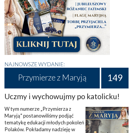
NAJNOWSZE WYDANIE:
149
Przymierze z Maryją
Uczmy i wychowujmy po katolicku!
W tym numerze „Przymierza z
Maryją” postanowiliśmy podjąć
tematykę edukacji młodych pokoleń
Polaków. Pokładamy nadzieję w