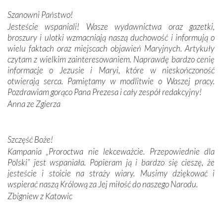
wspaniałe zdobienia, dbałość ich twórców o detale,
Szanowni Państwo!
połączenie talentów z wytrwałością i pracowitością
Jesteście wspaniali! Wasze wydawnictwa oraz gazetki,
budowniczych.
broszury i ulotki wzmacniają naszą duchowość i informują o
wielu faktach oraz miejscach objawień Maryjnych. Artykuły
Podążyliśmy też śladami fatimskich wizjonerów – Łucji
czytam z wielkim zainteresowaniem. Naprawdę bardzo cenię
dos Santos oraz świętych Hiacynty i Franciszka Marto.
informacje o Jezusie i Maryi, które w nieskończoność
Modliliśmy się przy ich grobach. Odprawiliśmy Drogę
otwierają serca. Pamiętamy w modlitwie o Waszej pracy.
Krzyżową w ich rodzinnych stronach, odwiedziliśmy
Pozdrawiam gorąco Pana Prezesa i cały zespół redakcyjny!
domy, w których żyli.
Anna ze Zgierza
W miejscu objawień Matki Bożej zapaliliśmy świece
przywiezione wraz z intencjami powierzonymi nam przez
Szczęść Boże!
Darczyńców w ramach akcji „Twoje światło w Fatimie”.
Kampania „Proroctwa nie lekceważcie. Przepowiednie dla
Podczas tej kilkudniowej wyprawy na każdym kroku
Polski” jest wspaniała. Popieram ją i bardzo się cieszę, że
spotykaliśmy się z serdeczną otwartością
jesteście i stoicie na straży wiary. Musimy dziękować i
Portugalczyków. Podziwialiśmy ich ludową sztukę i
wspierać naszą Królową za Jej miłość do naszego Narodu.
zwyczaje. Mimo że nasze kraje są od siebie bardzo
oddalone, w żaden sposób nie czuliśmy się obco.
Zbigniew z Katowic
Sprawiła to oczywiście sama Matka Boża, ale też
kulturowa bliskość biorąca swój początek w naszej