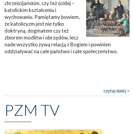
chrześcijańskim, czy też ściślej –
katolickim kształceniu i
wychowaniu. Pamiętamy bowiem,
że katolicyzm jest nie tylko
doktryną, dogmatem czy też
zbiorem modlitw i obrzędów, lecz
nade wszystko żywą relacją z Bogiem i powinien
oddziaływać na całe państwo i całe społeczeństwo.
czytaj dalej >
PZM TV