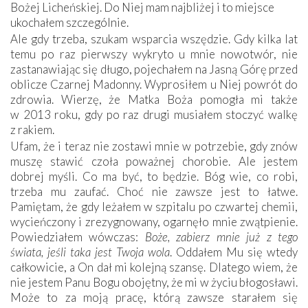
Bożej Licheńskiej. Do Niej mam najbliżej i to miejsce
ukochałem szczególnie.
Ale gdy trzeba, szukam wsparcia wszędzie. Gdy kilka lat
temu po raz pierwszy wykryto u mnie nowotwór, nie
zastanawiając się długo, pojechałem na Jasną Górę przed
oblicze Czarnej Madonny. Wyprosiłem u Niej powrót do
zdrowia. Wierzę, że Matka Boża pomogła mi także
w 2013 roku, gdy po raz drugi musiałem stoczyć walkę
z rakiem.
Ufam, że i teraz nie zostawi mnie w potrzebie, gdy znów
muszę stawić czoła poważnej chorobie. Ale jestem
dobrej myśli. Co ma być, to będzie. Bóg wie, co robi,
trzeba mu zaufać. Choć nie zawsze jest to łatwe.
Pamiętam, że gdy leżałem w szpitalu po czwartej chemii,
wycieńczony i zrezygnowany, ogarnęło mnie zwątpienie.
Powiedziałem wówczas:
Boże, zabierz mnie już z tego
świata, jeśli taka jest Twoja wola
. Oddałem Mu się wtedy
całkowicie, a On dał mi kolejną szansę. Dlatego wiem, że
nie jestem Panu Bogu obojętny, że mi w życiu błogosławi.
Może to za moją pracę, którą zawsze starałem się