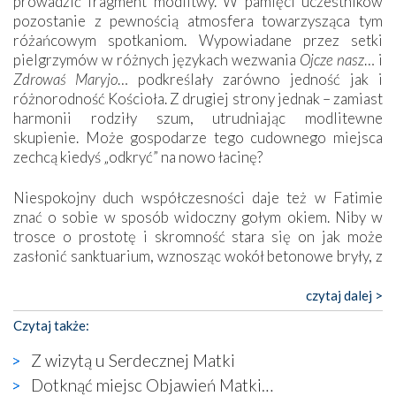
prowadzić fragment modlitwy. W pamięci uczestników
pozostanie z pewnością atmosfera towarzysząca tym
różańcowym spotkaniom. Wypowiadane przez setki
pielgrzymów w różnych językach wezwania
Ojcze nasz
… i
Zdrowaś Maryjo
… podkreślały zarówno jedność jak i
różnorodność Kościoła. Z drugiej strony jednak – zamiast
harmonii rodziły szum, utrudniając modlitewne
skupienie. Może gospodarze tego cudownego miejsca
zechcą kiedyś „odkryć” na nowo łacinę?
Niespokojny duch współczesności daje też w Fatimie
znać o sobie w sposób widoczny gołym okiem. Niby w
trosce o prostotę i skromność stara się on jak może
zasłonić sanktuarium, wznosząc wokół betonowe bryły, z
których niektóre nawet zostały poświęcone jako miejsca
katolickiego kultu. Tylko co wspólnego z żywą,
czytaj dalej >
autentyczną wiarą mogą mieć płaskie, szare bunkry albo
Czytaj także:
kaplice, w których Tabernakulum przypomina bardziej
skrzynkę na narzędzia? Albo co powiedzieć o ustawionym
Z wizytą u Serdecznej Matki
tuż przy nowej bazylice wielkim krzyżu, na którym
Dotknąć miejsc Objawień Matki…
zamiast Chrystusa umieszczono dziwaczną postać jakby