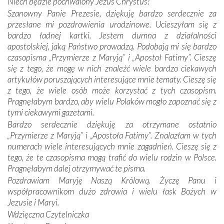
Niech będzie pochwalony Jezus Chrystus!
mieliśmy okazję przekonać się, że Maryja swoją opieką
Szanowny Panie Prezesie, dziękuję bardzo serdecznie za
otacza nie tylko nasz naród, lecz wszystkie nacje, które
przesłane mi pozdrowienia urodzinowe. Ucieszyłam się z
się Jej ufnie oddają, a także każdą osobę, która zawierza
bardzo ładnej kartki. Jestem dumna z działalności
Jej siebie oraz swych bliskich.
apostolskiej, jaką Państwo prowadzą. Podobają mi się bardzo
czasopisma „Przymierze z Maryją” i „Apostoł Fatimy”. Cieszę
Dzieje Portugalii to również historia wierności Bogu i
się z tego, że mogę w nich znaleźć wiele bardzo ciekawych
odstępstw, także w życiu władców. Trudne momenty w
artykułów poruszających interesujące mnie tematy. Cieszę się
wymiarze tak osobistym, jak i zbiorowym, przypominają o
z tego, że wiele osób może korzystać z tych czasopism.
konieczności ciągłego zabiegania o własną duszę i o łaskę
Pragnęłabym bardzo, aby wielu Polaków mogło zapoznać się z
Opatrzności. Wierność przynosi pomyślność –
tymi ciekawymi gazetami.
przynajmniej w życiu duchowym. Odstępstwo owocuje
Bardzo serdecznie dziękuję za otrzymane ostatnio
nieszczęściem i śmiercią. Te uniwersalne prawdy
„Przymierze z Maryją” i „Apostoła Fatimy”. Znalazłam w tych
przychodziły na myśl, gdy słuchaliśmy opowieści
numerach wiele interesujących mnie zagadnień. Cieszę się z
przewodników o portugalskich monarchach i wodzach,
tego, że te czasopisma mogą trafić do wielu rodzin w Polsce.
zwycięskich bitwach i nieszczęśliwych losach grzesznych
Pragnęłabym dalej otrzymywać te pisma.
kochanków.
Pozdrawiam Maryję Naszą Królową. Życzę Panu i
współpracownikom dużo zdrowia i wielu łask Bożych w
Byli tym razem pośród Apostołów Fatimy reprezentanci
Jezusie i Maryi.
każdego spośród żyjących pokoleń. Najmłodszy uczestnik
Wdzięczna Czytelniczka
liczył sobie 13 lat, zaś senior, pan Zdzisław – już 94.
–