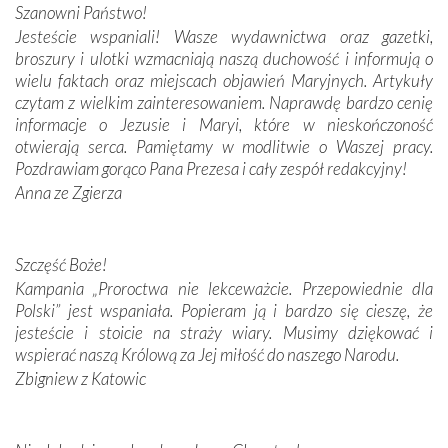
Szanowni Państwo!
budowniczych.
Jesteście wspaniali! Wasze wydawnictwa oraz gazetki,
broszury i ulotki wzmacniają naszą duchowość i informują o
Podążyliśmy też śladami fatimskich wizjonerów – Łucji
wielu faktach oraz miejscach objawień Maryjnych. Artykuły
dos Santos oraz świętych Hiacynty i Franciszka Marto.
czytam z wielkim zainteresowaniem. Naprawdę bardzo cenię
Modliliśmy się przy ich grobach. Odprawiliśmy Drogę
informacje o Jezusie i Maryi, które w nieskończoność
Krzyżową w ich rodzinnych stronach, odwiedziliśmy
otwierają serca. Pamiętamy w modlitwie o Waszej pracy.
domy, w których żyli.
Pozdrawiam gorąco Pana Prezesa i cały zespół redakcyjny!
Anna ze Zgierza
W miejscu objawień Matki Bożej zapaliliśmy świece
przywiezione wraz z intencjami powierzonymi nam przez
Darczyńców w ramach akcji „Twoje światło w Fatimie”.
Podczas tej kilkudniowej wyprawy na każdym kroku
Szczęść Boże!
spotykaliśmy się z serdeczną otwartością
Kampania „Proroctwa nie lekceważcie. Przepowiednie dla
Portugalczyków. Podziwialiśmy ich ludową sztukę i
Polski” jest wspaniała. Popieram ją i bardzo się cieszę, że
zwyczaje. Mimo że nasze kraje są od siebie bardzo
jesteście i stoicie na straży wiary. Musimy dziękować i
oddalone, w żaden sposób nie czuliśmy się obco.
wspierać naszą Królową za Jej miłość do naszego Narodu.
Sprawiła to oczywiście sama Matka Boża, ale też
Zbigniew z Katowic
kulturowa bliskość biorąca swój początek w naszej
wspólnej wierze. Podczas wyjazdów do historycznych
miejsc, które znalazły się na trasie naszej pielgrzymki,