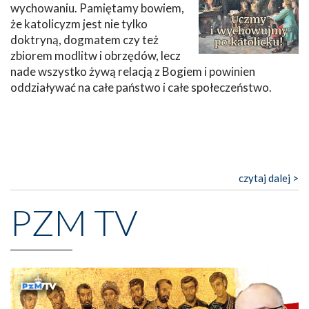
wychowaniu. Pamiętamy bowiem,
że katolicyzm jest nie tylko
doktryną, dogmatem czy też
zbiorem modlitw i obrzędów, lecz
nade wszystko żywą relacją z Bogiem i powinien
oddziaływać na całe państwo i całe społeczeństwo.
czytaj dalej >
PZM TV