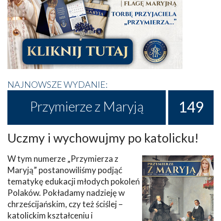
NAJNOWSZE WYDANIE:
149
Przymierze z Maryją
Uczmy i wychowujmy po katolicku!
W tym numerze „Przymierza z
Maryją” postanowiliśmy podjąć
tematykę edukacji młodych pokoleń
Polaków. Pokładamy nadzieję w
chrześcijańskim, czy też ściślej –
katolickim kształceniu i