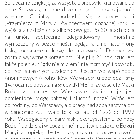
Serdecznie dziękuję za wszystkie przesyłki kierowane do
mnie. Sprawiają mi one dużo radości i ubogacają moje
wnętrze. Chciałbym podzielić się z czytelnikami
„Przymierza z Maryją” świadectwem doznanej łaski –
wyjścia z uzależnienia alkoholowego. Po 30 latach picia
na umór, społecznie zdegradowany i moralnie
wyniszczony w bezdomności, będąc na dnie, natchniony
łaską, odnalazłem drogę do trzeźwości. Drzewo zła
zostało wyrwane z korzeniami. Nie piję 21. rok, rzuciłem
także palenie. Nigdy nie miałem i nie mam myśli powrotu
do tych strasznych uzależnień. Jestem we wspólnocie
Anonimowych Alkoholików. We wrześniu obchodziliśmy
14. rocznicę powstania grupy „NIMB” przy kościele Matki
Bożej z Lourdes w Warszawie. Życie moje jest
odmienione. Mogę patrzeć i słuchać inaczej. Wróciłem
do rodziny, do Warszawy, ale pracę nad sobą zaczynałem
w Sandomierzu. Trwało to kilka lat, od 1992 do 1999
roku. Wzbogacony o dary łaski, skorzystałem z pomocy
Bożej i do dzisiaj w codziennej modlitwie dziękuję Bogu i
Maryi za opiekę. Jestem cały czas na drodze rozwoju