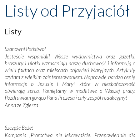
przeniosły nas do czasów, gdy świątynie bez wątpienia
Listy od Przyjaciół
wznoszono na chwałę Bożą, na przykład – w podzięce za
Opatrznościową pomoc w wygranej bitwie o
niepodległość kraju. Zachwyt budziła potężna, a zarazem
misterna architektura tych monumentalnych dzieł,
Listy
wspaniałe zdobienia, dbałość ich twórców o detale,
połączenie talentów z wytrwałością i pracowitością
Szanowni Państwo!
budowniczych.
Jesteście wspaniali! Wasze wydawnictwa oraz gazetki,
broszury i ulotki wzmacniają naszą duchowość i informują o
Podążyliśmy też śladami fatimskich wizjonerów – Łucji
wielu faktach oraz miejscach objawień Maryjnych. Artykuły
dos Santos oraz świętych Hiacynty i Franciszka Marto.
czytam z wielkim zainteresowaniem. Naprawdę bardzo cenię
Modliliśmy się przy ich grobach. Odprawiliśmy Drogę
informacje o Jezusie i Maryi, które w nieskończoność
Krzyżową w ich rodzinnych stronach, odwiedziliśmy
otwierają serca. Pamiętamy w modlitwie o Waszej pracy.
domy, w których żyli.
Pozdrawiam gorąco Pana Prezesa i cały zespół redakcyjny!
Anna ze Zgierza
W miejscu objawień Matki Bożej zapaliliśmy świece
przywiezione wraz z intencjami powierzonymi nam przez
Darczyńców w ramach akcji „Twoje światło w Fatimie”.
Podczas tej kilkudniowej wyprawy na każdym kroku
Szczęść Boże!
spotykaliśmy się z serdeczną otwartością
Kampania „Proroctwa nie lekceważcie. Przepowiednie dla