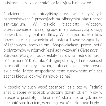
bliskości bazyliki oraz miejsca Maryjnych objawień.
Codziennie uczestniczyliśmy też w tradycyjnych
nabożeństwach i procesjach na olbrzymim placu przed
sanktuarium. W trakcie trzeciego wieczoru
przedstawiciele naszej grupy mieli zaszczytną okazję
prowadzić fragment modlitwy. W pamięci uczestników
pozostanie z pewnością atmosfera towarzysząca tym
różańcowym spotkaniom. Wypowiadane przez setki
pielgrzymów w różnych językach wezwania
Ojcze nasz
… i
Zdrowaś Maryjo
… podkreślały zarówno jedność jak i
różnorodność Kościoła. Z drugiej strony jednak – zamiast
harmonii rodziły szum, utrudniając modlitewne
skupienie. Może gospodarze tego cudownego miejsca
zechcą kiedyś „odkryć” na nowo łacinę?
Niespokojny duch współczesności daje też w Fatimie
znać o sobie w sposób widoczny gołym okiem. Niby w
trosce o prostotę i skromność stara się on jak może
zasłonić sanktuarium, wznosząc wokół betonowe bryły, z