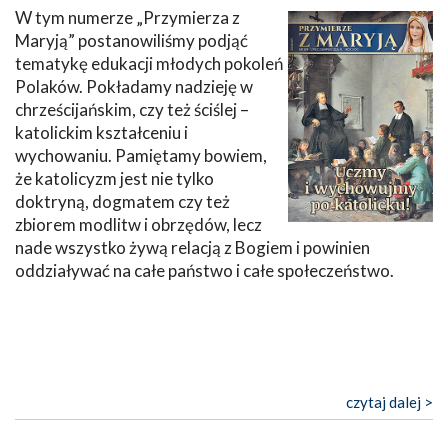
W tym numerze „Przymierza z
Maryją” postanowiliśmy podjąć
tematykę edukacji młodych pokoleń
Polaków. Pokładamy nadzieję w
chrześcijańskim, czy też ściślej –
katolickim kształceniu i
wychowaniu. Pamiętamy bowiem,
że katolicyzm jest nie tylko
doktryną, dogmatem czy też
zbiorem modlitw i obrzędów, lecz
nade wszystko żywą relacją z Bogiem i powinien
oddziaływać na całe państwo i całe społeczeństwo.
czytaj dalej >