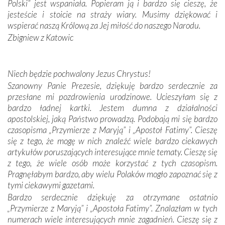
Portugalczyków. Podziwialiśmy ich ludową sztukę i
Polski” jest wspaniała. Popieram ją i bardzo się cieszę, że
zwyczaje. Mimo że nasze kraje są od siebie bardzo
jesteście i stoicie na straży wiary. Musimy dziękować i
oddalone, w żaden sposób nie czuliśmy się obco.
wspierać naszą Królową za Jej miłość do naszego Narodu.
Sprawiła to oczywiście sama Matka Boża, ale też
Zbigniew z Katowic
kulturowa bliskość biorąca swój początek w naszej
wspólnej wierze. Podczas wyjazdów do historycznych
miejsc, które znalazły się na trasie naszej pielgrzymki,
Niech będzie pochwalony Jezus Chrystus!
mieliśmy okazję przekonać się, że Maryja swoją opieką
Szanowny Panie Prezesie, dziękuję bardzo serdecznie za
otacza nie tylko nasz naród, lecz wszystkie nacje, które
przesłane mi pozdrowienia urodzinowe. Ucieszyłam się z
się Jej ufnie oddają, a także każdą osobę, która zawierza
bardzo ładnej kartki. Jestem dumna z działalności
Jej siebie oraz swych bliskich.
apostolskiej, jaką Państwo prowadzą. Podobają mi się bardzo
czasopisma „Przymierze z Maryją” i „Apostoł Fatimy”. Cieszę
Dzieje Portugalii to również historia wierności Bogu i
się z tego, że mogę w nich znaleźć wiele bardzo ciekawych
odstępstw, także w życiu władców. Trudne momenty w
artykułów poruszających interesujące mnie tematy. Cieszę się
wymiarze tak osobistym, jak i zbiorowym, przypominają o
z tego, że wiele osób może korzystać z tych czasopism.
konieczności ciągłego zabiegania o własną duszę i o łaskę
Pragnęłabym bardzo, aby wielu Polaków mogło zapoznać się z
Opatrzności. Wierność przynosi pomyślność –
tymi ciekawymi gazetami.
przynajmniej w życiu duchowym. Odstępstwo owocuje
Bardzo serdecznie dziękuję za otrzymane ostatnio
nieszczęściem i śmiercią. Te uniwersalne prawdy
„Przymierze z Maryją” i „Apostoła Fatimy”. Znalazłam w tych
przychodziły na myśl, gdy słuchaliśmy opowieści
numerach wiele interesujących mnie zagadnień. Cieszę się z
przewodników o portugalskich monarchach i wodzach,