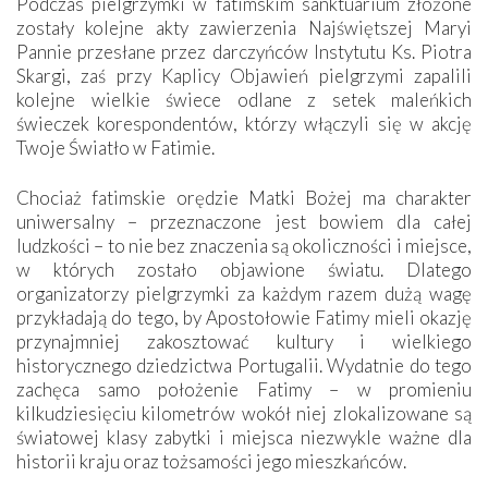
Podczas pielgrzymki w fatimskim sanktuarium złożone
zostały kolejne akty zawierzenia Najświętszej Maryi
Pannie przesłane przez darczyńców Instytutu Ks. Piotra
Skargi, zaś przy Kaplicy Objawień pielgrzymi zapalili
kolejne wielkie świece odlane z setek maleńkich
świeczek korespondentów, którzy włączyli się w akcję
Twoje Światło w Fatimie.
Chociaż fatimskie orędzie Matki Bożej ma charakter
uniwersalny – przeznaczone jest bowiem dla całej
ludzkości – to nie bez znaczenia są okoliczności i miejsce,
w których zostało objawione światu. Dlatego
organizatorzy pielgrzymki za każdym razem dużą wagę
przykładają do tego, by Apostołowie Fatimy mieli okazję
przynajmniej zakosztować kultury i wielkiego
historycznego dziedzictwa Portugalii. Wydatnie do tego
zachęca samo położenie Fatimy – w promieniu
kilkudziesięciu kilometrów wokół niej zlokalizowane są
światowej klasy zabytki i miejsca niezwykle ważne dla
historii kraju oraz tożsamości jego mieszkańców.