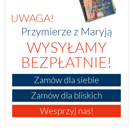
UWAGA!
Przymierze z Maryją
WYSYŁAMY
BEZPŁATNIE!
Zamów dla siebie
Zamów dla bliskich
Wesprzyj nas!