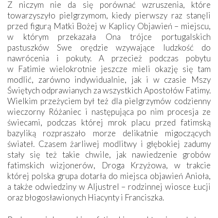
Z niczym nie da się porównać wzruszenia, które
towarzyszyło pielgrzymom, kiedy pierwszy raz stanęli
przed figurą Matki Bożej w Kaplicy Objawień – miejscu,
w którym przekazała Ona trójce portugalskich
pastuszków Swe orędzie wzywające ludzkość do
nawrócenia i pokuty. A przecież podczas pobytu
w Fatimie wielokrotnie jeszcze mieli okazję się tam
modlić, zarówno indywidualnie, jak i w czasie Mszy
Świętych odprawianych za wszystkich Apostołów Fatimy.
Wielkim przeżyciem był też dla pielgrzymów codzienny
wieczorny Różaniec i następująca po nim procesja ze
świecami, podczas której mrok placu przed fatimską
bazyliką rozpraszało morze delikatnie migoczących
świateł. Czasem żarliwej modlitwy i głębokiej zadumy
stały się też takie chwile, jak nawiedzenie grobów
fatimskich wizjonerów, Droga Krzyżowa, w trakcie
której polska grupa dotarła do miejsca objawień Anioła,
a także odwiedziny w Aljustrel – rodzinnej wiosce Łucji
oraz błogosławionych Hiacynty i Franciszka.