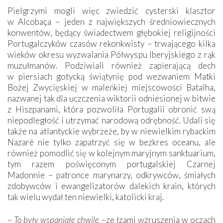
Pielgrzymi mogli więc zwiedzić cysterski klasztor
w Alcobaça – jeden z największych średniowiecznych
konwentów, będący świadectwem głębokiej religijności
Portugalczyków czasów rekonkwisty – trwającego kilka
wieków okresu wyzwalania Półwyspu Iberyjskiego z rąk
muzułmanów. Podziwiali również zapierającą dech
w piersiach gotycką świątynię pod wezwaniem Matki
Bożej Zwycięskiej w maleńkiej miejscowości Batalha,
nazwanej tak dla uczczenia wiktorii odniesionej w bitwie
z Hiszpanami, która pozwoliła Portugalii obronić swą
niepodległość i utrzymać narodową odrębność. Udali się
także na atlantyckie wybrzeże, by w niewielkim rybackim
Nazaré nie tylko zapatrzyć się w bezkres oceanu, ale
również pomodlić się w kolejnym maryjnym sanktuarium,
tym razem poświęconym portugalskiej Czarnej
Madonnie – patronce marynarzy, odkrywców, śmiałych
zdobywców i ewangelizatorów dalekich krain, których
tak wielu wydał ten niewielki, katolicki kraj.
–
To były wspaniałe chwile
–ze łzami wzruszenia w oczach