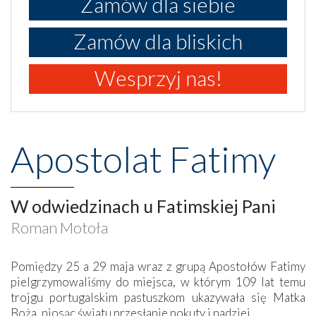
Zamów dla siebie
Zamów dla bliskich
Wesprzyj nas!
Apostolat Fatimy
W odwiedzinach u Fatimskiej Pani
Roman Motoła
Pomiędzy 25 a 29 maja wraz z grupą Apostołów Fatimy
pielgrzymowaliśmy do miejsca, w którym 109 lat temu
trojgu portugalskim pastuszkom ukazywała się Matka
Boża, niosąc światu przesłanie pokuty i nadziei.