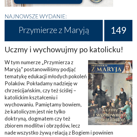
NAJNOWSZE WYDANIE:
149
Przymierze z Maryją
Uczmy i wychowujmy po katolicku!
W tym numerze „Przymierza z
Maryją” postanowiliśmy podjąć
tematykę edukacji młodych pokoleń
Polaków. Pokładamy nadzieję w
chrześcijańskim, czy też ściślej –
katolickim kształceniu i
wychowaniu. Pamiętamy bowiem,
że katolicyzm jest nie tylko
doktryną, dogmatem czy też
zbiorem modlitw i obrzędów, lecz
nade wszystko żywą relacją z Bogiem i powinien