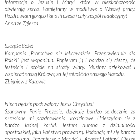
informacje o Jezusie i Maryi, które w nieskończoność
Krzyżową w ich rodzinnych stronach, odwiedziliśmy
otwierają serca. Pamiętamy w modlitwie o Waszej pracy.
domy, w których żyli.
Pozdrawiam gorąco Pana Prezesa i cały zespół redakcyjny!
Anna ze Zgierza
W miejscu objawień Matki Bożej zapaliliśmy świece
przywiezione wraz z intencjami powierzonymi nam przez
Darczyńców w ramach akcji „Twoje światło w Fatimie”.
Podczas tej kilkudniowej wyprawy na każdym kroku
Szczęść Boże!
spotykaliśmy się z serdeczną otwartością
Kampania „Proroctwa nie lekceważcie. Przepowiednie dla
Portugalczyków. Podziwialiśmy ich ludową sztukę i
Polski” jest wspaniała. Popieram ją i bardzo się cieszę, że
zwyczaje. Mimo że nasze kraje są od siebie bardzo
jesteście i stoicie na straży wiary. Musimy dziękować i
oddalone, w żaden sposób nie czuliśmy się obco.
wspierać naszą Królową za Jej miłość do naszego Narodu.
Sprawiła to oczywiście sama Matka Boża, ale też
Zbigniew z Katowic
kulturowa bliskość biorąca swój początek w naszej
wspólnej wierze. Podczas wyjazdów do historycznych
miejsc, które znalazły się na trasie naszej pielgrzymki,
Niech będzie pochwalony Jezus Chrystus!
mieliśmy okazję przekonać się, że Maryja swoją opieką
Szanowny Panie Prezesie, dziękuję bardzo serdecznie za
otacza nie tylko nasz naród, lecz wszystkie nacje, które
przesłane mi pozdrowienia urodzinowe. Ucieszyłam się z
się Jej ufnie oddają, a także każdą osobę, która zawierza
bardzo ładnej kartki. Jestem dumna z działalności
Jej siebie oraz swych bliskich.
apostolskiej, jaką Państwo prowadzą. Podobają mi się bardzo
czasopisma „Przymierze z Maryją” i „Apostoł Fatimy”. Cieszę