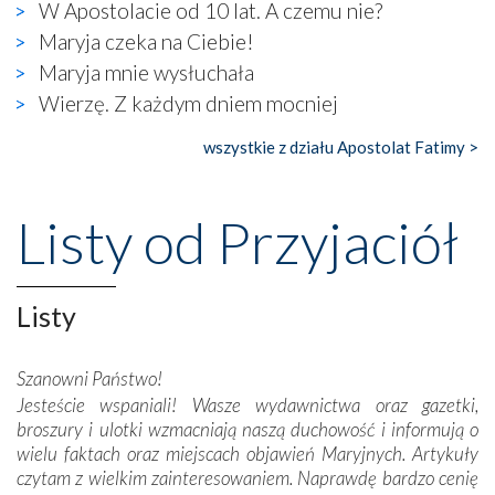
W Apostolacie od 10 lat. A czemu nie?
się ogromna walka o kształt katolicyzmu i o serca
wierzących. Do czego to zmaganie może prowadzić,
Maryja czeka na Ciebie!
widzieliśmy w urokliwym, niewielkim mieście Obidos,
Maryja mnie wysłuchała
gdzie w miejscu dawnego kościoła działa dzisiaj…
Wierzę. Z każdym dniem mocniej
księgarnia.
wszystkie z działu Apostolat Fatimy >
Nasze pielgrzymkowe wyprawy, których celem były
wspaniałe klasztory w miasteczku Alcobaça czy w Batalhi,
przeniosły nas do czasów, gdy świątynie bez wątpienia
Listy od Przyjaciół
wznoszono na chwałę Bożą, na przykład – w podzięce za
Opatrznościową pomoc w wygranej bitwie o
niepodległość kraju. Zachwyt budziła potężna, a zarazem
misterna architektura tych monumentalnych dzieł,
Listy
wspaniałe zdobienia, dbałość ich twórców o detale,
połączenie talentów z wytrwałością i pracowitością
Szanowni Państwo!
budowniczych.
Jesteście wspaniali! Wasze wydawnictwa oraz gazetki,
broszury i ulotki wzmacniają naszą duchowość i informują o
Podążyliśmy też śladami fatimskich wizjonerów – Łucji
wielu faktach oraz miejscach objawień Maryjnych. Artykuły
dos Santos oraz świętych Hiacynty i Franciszka Marto.
czytam z wielkim zainteresowaniem. Naprawdę bardzo cenię
Modliliśmy się przy ich grobach. Odprawiliśmy Drogę