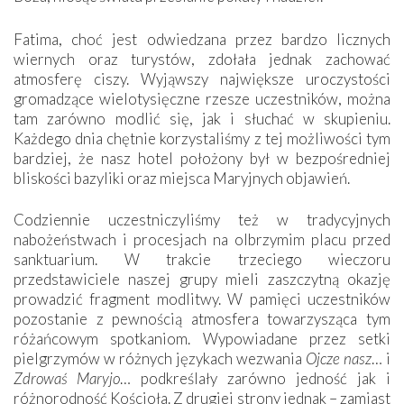
Fatima, choć jest odwiedzana przez bardzo licznych
wiernych oraz turystów, zdołała jednak zachować
atmosferę ciszy. Wyjąwszy największe uroczystości
gromadzące wielotysięczne rzesze uczestników, można
tam zarówno modlić się, jak i słuchać w skupieniu.
Każdego dnia chętnie korzystaliśmy z tej możliwości tym
bardziej, że nasz hotel położony był w bezpośredniej
bliskości bazyliki oraz miejsca Maryjnych objawień.
Codziennie uczestniczyliśmy też w tradycyjnych
nabożeństwach i procesjach na olbrzymim placu przed
sanktuarium. W trakcie trzeciego wieczoru
przedstawiciele naszej grupy mieli zaszczytną okazję
prowadzić fragment modlitwy. W pamięci uczestników
pozostanie z pewnością atmosfera towarzysząca tym
różańcowym spotkaniom. Wypowiadane przez setki
pielgrzymów w różnych językach wezwania
Ojcze nasz
… i
Zdrowaś Maryjo
… podkreślały zarówno jedność jak i
różnorodność Kościoła. Z drugiej strony jednak – zamiast