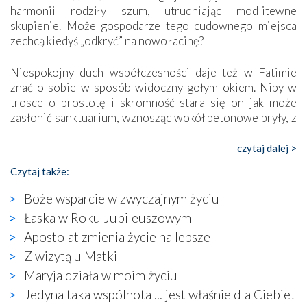
harmonii rodziły szum, utrudniając modlitewne
skupienie. Może gospodarze tego cudownego miejsca
zechcą kiedyś „odkryć” na nowo łacinę?
Niespokojny duch współczesności daje też w Fatimie
znać o sobie w sposób widoczny gołym okiem. Niby w
trosce o prostotę i skromność stara się on jak może
zasłonić sanktuarium, wznosząc wokół betonowe bryły, z
których niektóre nawet zostały poświęcone jako miejsca
katolickiego kultu. Tylko co wspólnego z żywą,
czytaj dalej >
autentyczną wiarą mogą mieć płaskie, szare bunkry albo
Czytaj także:
kaplice, w których Tabernakulum przypomina bardziej
skrzynkę na narzędzia? Albo co powiedzieć o ustawionym
Boże wsparcie w zwyczajnym życiu
tuż przy nowej bazylice wielkim krzyżu, na którym
Łaska w Roku Jubileuszowym
zamiast Chrystusa umieszczono dziwaczną postać jakby
Apostolat zmienia życie na lepsze
wyjętą ze starożytnych hieroglifów? W kulturowym
kontekście naszych czasów to raczej karykatura niż godny
Z wizytą u Matki
wizerunek Zbawiciela…
Maryja działa w moim życiu
Zatem nawet w bezpośrednim otoczeniu sanktuarium
Jedyna taka wspólnota ... jest właśnie dla Ciebie!
naocznie przekonaliśmy się, że wewnątrz Kościoła toczy