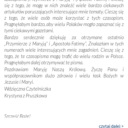
Dzieje Portugalii to również historia wierności Bogu i
się z tego, że mogę w nich znaleźć wiele bardzo ciekawych
odstępstw, także w życiu władców. Trudne momenty w
artykułów poruszających interesujące mnie tematy. Cieszę się
wymiarze tak osobistym, jak i zbiorowym, przypominają o
z tego, że wiele osób może korzystać z tych czasopism.
konieczności ciągłego zabiegania o własną duszę i o łaskę
Pragnęłabym bardzo, aby wielu Polaków mogło zapoznać się z
Opatrzności. Wierność przynosi pomyślność –
tymi ciekawymi gazetami.
przynajmniej w życiu duchowym. Odstępstwo owocuje
Bardzo serdecznie dziękuję za otrzymane ostatnio
nieszczęściem i śmiercią. Te uniwersalne prawdy
„Przymierze z Maryją” i „Apostoła Fatimy”. Znalazłam w tych
przychodziły na myśl, gdy słuchaliśmy opowieści
numerach wiele interesujących mnie zagadnień. Cieszę się z
przewodników o portugalskich monarchach i wodzach,
tego, że te czasopisma mogą trafić do wielu rodzin w Polsce.
zwycięskich bitwach i nieszczęśliwych losach grzesznych
Pragnęłabym dalej otrzymywać te pisma.
kochanków.
Pozdrawiam Maryję Naszą Królową. Życzę Panu i
współpracownikom dużo zdrowia i wielu łask Bożych w
Byli tym razem pośród Apostołów Fatimy reprezentanci
Jezusie i Maryi.
każdego spośród żyjących pokoleń. Najmłodszy uczestnik
Wdzięczna Czytelniczka
liczył sobie 13 lat, zaś senior, pan Zdzisław – już 94.
–
Krystyna z Pruszkowa
Całe życie marzyłem, by tu przyjechać
– przyznał w
rozmowie.
Nasza pielgrzymka nie byłaby tak bogata w duchową treść
Szczęść Boże!
bez obecności duszpasterza – księdza Krzysztofa.
Bardzo dziękuję za przysyłanie mi „Przymierza z Maryją”. Jest
czytaj dalej >