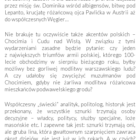
przez misję św. Dominika wśród albigensów, bitwę pod
Lepanto, krucjatę różańcową ojca Pavlićka w Austrii aż
do współczesnych ­Węgier…
Nie brakuje tu oczywiście także akcentów polskich –
Chocimia i Cudu nad Wisłą. W związku z tymi
wydarzeniami zasadne będzie pytanie: czy jeden
z największych triumfów armii polskiej, którego 100-
lecie obchodzimy w sierpniu bieżącego roku, byłby
możliwy bez gorliwej modlitwy warszawskiego ludu?
A czy udałoby się zwyciężyć muzułmanów pod
Chocimiem, gdyby nie żarliwa modlitwa różańcowa
mieszkańców podwawelskiego grodu?
Współczesny „świecki” analityk, politolog, historyk jest
przekonany, że wszystkie sznurki trzymają osoby
decyzyjne – władcy, politycy, służby specjalne, loże
masońskie etc. I zapewne tak jest: sznurki trzymają oni,
ale gruba lina, która gwałtownym szarpnięciem zawraca
okręt dziejów, nie jest już w ich rękach. A w czyich?