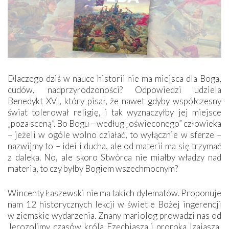
Dlaczego dziś w nauce historii nie ma miejsca dla Boga,
cudów, nadprzyrodzoności? Odpowiedzi udziela
Benedykt XVI, który pisał, że nawet gdyby współczesny
świat tolerował religię, i tak wyznaczyłby jej miejsce
„poza sceną”. Bo Bogu – według „oświeconego” człowieka
– jeżeli w ogóle wolno działać, to wyłącznie w sferze –
nazwijmy to – idei i ducha, ale od materii ma się trzymać
z daleka. No, ale skoro Stwórca nie miałby władzy nad
materią, to czy byłby Bogiem wszechmocnym?
Wincenty Łaszewski nie ma takich dylematów. Proponuje
nam 12 historycznych lekcji w świetle Bożej ingerencji
w ziemskie wydarzenia. Znany mariolog prowadzi nas od
Jerozolimy czasów króla Ezechiasza i proroka Izajasza,