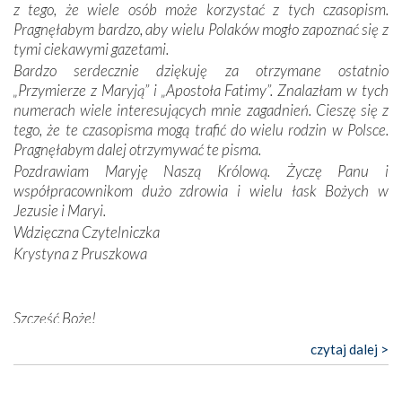
z tego, że wiele osób może korzystać z tych czasopism.
konieczności ciągłego zabiegania o własną duszę i o łaskę
Pragnęłabym bardzo, aby wielu Polaków mogło zapoznać się z
Opatrzności. Wierność przynosi pomyślność –
tymi ciekawymi gazetami.
przynajmniej w życiu duchowym. Odstępstwo owocuje
Bardzo serdecznie dziękuję za otrzymane ostatnio
nieszczęściem i śmiercią. Te uniwersalne prawdy
„Przymierze z Maryją” i „Apostoła Fatimy”. Znalazłam w tych
przychodziły na myśl, gdy słuchaliśmy opowieści
numerach wiele interesujących mnie zagadnień. Cieszę się z
przewodników o portugalskich monarchach i wodzach,
tego, że te czasopisma mogą trafić do wielu rodzin w Polsce.
zwycięskich bitwach i nieszczęśliwych losach grzesznych
Pragnęłabym dalej otrzymywać te pisma.
kochanków.
Pozdrawiam Maryję Naszą Królową. Życzę Panu i
współpracownikom dużo zdrowia i wielu łask Bożych w
Byli tym razem pośród Apostołów Fatimy reprezentanci
Jezusie i Maryi.
każdego spośród żyjących pokoleń. Najmłodszy uczestnik
Wdzięczna Czytelniczka
liczył sobie 13 lat, zaś senior, pan Zdzisław – już 94.
–
Krystyna z Pruszkowa
Całe życie marzyłem, by tu przyjechać
– przyznał w
rozmowie.
Nasza pielgrzymka nie byłaby tak bogata w duchową treść
Szczęść Boże!
bez obecności duszpasterza – księdza Krzysztofa.
Bardzo dziękuję za przysyłanie mi „Przymierza z Maryją”. Jest
czytaj dalej >
Oprócz zapewnienia nam możliwości codziennego
to pismo, które bardzo sobie cenię i szanuję. Redagujecie
wysłuchania Mszy Świętej, dawał on wyrazy swej
ciekawe artykuły. Zawsze czekam na nowe numery i pragnę
niezwykłej czci dla Matki Bożej śpiewem
Godzinek
i
poinformować, że zawsze będę Was wspierać. Niech Pan Bóg