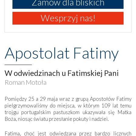
Zamów dla bliskich
Wesprzyj nas!
Apostolat Fatimy
W odwiedzinach u Fatimskiej Pani
Roman Motoła
Pomiędzy 25 a 29 maja wraz z grupą Apostołów Fatimy
pielgrzymowaliśmy do miejsca, w którym 109 lat temu
trojgu portugalskim pastuszkom ukazywała się Matka
Boża, niosąc światu przesłanie pokuty i nadziei.
Fatima, choć jest odwiedzana przez bardzo licznych