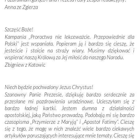
Anna ze Zgierza
W miejscu objawień Matki Bożej zapaliliśmy świece
przywiezione wraz z intencjami powierzonymi nam przez
Darczyńców w ramach akcji „Twoje światło w Fatimie”.
Podczas tej kilkudniowej wyprawy na każdym kroku
Szczęść Boże!
spotykaliśmy się z serdeczną otwartością
Kampania „Proroctwa nie lekceważcie. Przepowiednie dla
Portugalczyków. Podziwialiśmy ich ludową sztukę i
Polski” jest wspaniała. Popieram ją i bardzo się cieszę, że
zwyczaje. Mimo że nasze kraje są od siebie bardzo
jesteście i stoicie na straży wiary. Musimy dziękować i
oddalone, w żaden sposób nie czuliśmy się obco.
wspierać naszą Królową za Jej miłość do naszego Narodu.
Sprawiła to oczywiście sama Matka Boża, ale też
Zbigniew z Katowic
kulturowa bliskość biorąca swój początek w naszej
wspólnej wierze. Podczas wyjazdów do historycznych
miejsc, które znalazły się na trasie naszej pielgrzymki,
Niech będzie pochwalony Jezus Chrystus!
mieliśmy okazję przekonać się, że Maryja swoją opieką
Szanowny Panie Prezesie, dziękuję bardzo serdecznie za
otacza nie tylko nasz naród, lecz wszystkie nacje, które
przesłane mi pozdrowienia urodzinowe. Ucieszyłam się z
się Jej ufnie oddają, a także każdą osobę, która zawierza
bardzo ładnej kartki. Jestem dumna z działalności
Jej siebie oraz swych bliskich.
apostolskiej, jaką Państwo prowadzą. Podobają mi się bardzo
czasopisma „Przymierze z Maryją” i „Apostoł Fatimy”. Cieszę
Dzieje Portugalii to również historia wierności Bogu i
się z tego, że mogę w nich znaleźć wiele bardzo ciekawych
odstępstw, także w życiu władców. Trudne momenty w
artykułów poruszających interesujące mnie tematy. Cieszę się
wymiarze tak osobistym, jak i zbiorowym, przypominają o