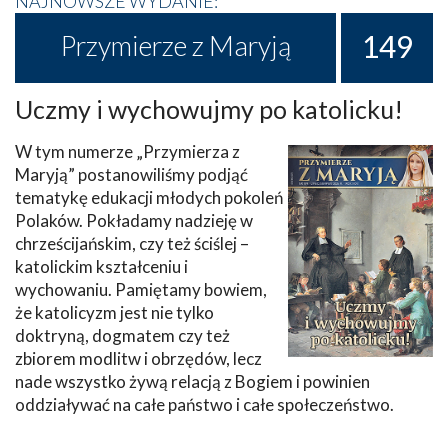
NAJNOWSZE WYDANIE:
149
Przymierze z Maryją
Uczmy i wychowujmy po katolicku!
W tym numerze „Przymierza z
Maryją” postanowiliśmy podjąć
tematykę edukacji młodych pokoleń
Polaków. Pokładamy nadzieję w
chrześcijańskim, czy też ściślej –
katolickim kształceniu i
wychowaniu. Pamiętamy bowiem,
że katolicyzm jest nie tylko
doktryną, dogmatem czy też
zbiorem modlitw i obrzędów, lecz
nade wszystko żywą relacją z Bogiem i powinien
oddziaływać na całe państwo i całe społeczeństwo.