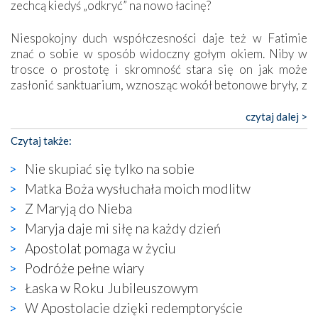
zechcą kiedyś „odkryć” na nowo łacinę?
Niespokojny duch współczesności daje też w Fatimie
znać o sobie w sposób widoczny gołym okiem. Niby w
trosce o prostotę i skromność stara się on jak może
zasłonić sanktuarium, wznosząc wokół betonowe bryły, z
których niektóre nawet zostały poświęcone jako miejsca
katolickiego kultu. Tylko co wspólnego z żywą,
czytaj dalej >
autentyczną wiarą mogą mieć płaskie, szare bunkry albo
Czytaj także:
kaplice, w których Tabernakulum przypomina bardziej
skrzynkę na narzędzia? Albo co powiedzieć o ustawionym
Nie skupiać się tylko na sobie
tuż przy nowej bazylice wielkim krzyżu, na którym
Matka Boża wysłuchała moich modlitw
zamiast Chrystusa umieszczono dziwaczną postać jakby
Z Maryją do Nieba
wyjętą ze starożytnych hieroglifów? W kulturowym
kontekście naszych czasów to raczej karykatura niż godny
Maryja daje mi siłę na każdy dzień
wizerunek Zbawiciela…
Apostolat pomaga w życiu
Zatem nawet w bezpośrednim otoczeniu sanktuarium
Podróże pełne wiary
naocznie przekonaliśmy się, że wewnątrz Kościoła toczy
Łaska w Roku Jubileuszowym
się ogromna walka o kształt katolicyzmu i o serca
wierzących. Do czego to zmaganie może prowadzić,
W Apostolacie dzięki redemptoryście