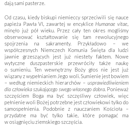
dają sami pasterze.
Od czasu, kiedy biskupi niemieccy sprzeciwili się nauce
papieża Pawła VI, zawartej w encyklice
Humanae vitae
,
minęło już pół wieku. Przez cały ten okres mogliśmy
obserwować kształtowanie się tam rewolucyjnego
spojrzenia na sakramenty. Przykładowo – we
współczesnych Niemczech Komunia Święta dla ludzi
jawnie grzeszących jest już niestety faktem. Nowe
wytyczne duszpasterskie przewróciły także naukę
o sumieniu. Ten wewnętrzny Boży głos nie jest już
wiązany z wypełnianiem Jego woli. Sumienie jest bowiem
– według niemieckich hierarchów –
usprawiedliwieniem
dla człowieka szukającego swego własnego dobra
. Ponieważ
szczęściem Boga ma być szczęśliwy człowiek, więc
pełnienie woli Bożej potrzebne jest człowiekowi tylko do
samospełnienia. Podobnie z nauczaniem Kościoła –
przydatne ma być tylko takie, które pomagać ma
w osiągnięciu ziemskiego szczęścia.