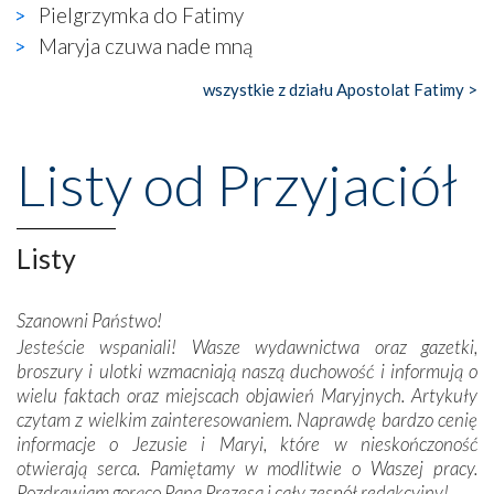
widzieliśmy w urokliwym, niewielkim mieście Obidos,
Pielgrzymka do Fatimy
gdzie w miejscu dawnego kościoła działa dzisiaj…
Maryja czuwa nade mną
księgarnia.
wszystkie z działu Apostolat Fatimy >
Nasze pielgrzymkowe wyprawy, których celem były
wspaniałe klasztory w miasteczku Alcobaça czy w Batalhi,
przeniosły nas do czasów, gdy świątynie bez wątpienia
Listy od Przyjaciół
wznoszono na chwałę Bożą, na przykład – w podzięce za
Opatrznościową pomoc w wygranej bitwie o
niepodległość kraju. Zachwyt budziła potężna, a zarazem
misterna architektura tych monumentalnych dzieł,
Listy
wspaniałe zdobienia, dbałość ich twórców o detale,
połączenie talentów z wytrwałością i pracowitością
Szanowni Państwo!
budowniczych.
Jesteście wspaniali! Wasze wydawnictwa oraz gazetki,
broszury i ulotki wzmacniają naszą duchowość i informują o
Podążyliśmy też śladami fatimskich wizjonerów – Łucji
wielu faktach oraz miejscach objawień Maryjnych. Artykuły
dos Santos oraz świętych Hiacynty i Franciszka Marto.
czytam z wielkim zainteresowaniem. Naprawdę bardzo cenię
Modliliśmy się przy ich grobach. Odprawiliśmy Drogę
informacje o Jezusie i Maryi, które w nieskończoność
Krzyżową w ich rodzinnych stronach, odwiedziliśmy
otwierają serca. Pamiętamy w modlitwie o Waszej pracy.
domy, w których żyli.
Pozdrawiam gorąco Pana Prezesa i cały zespół redakcyjny!