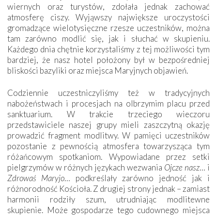
wiernych oraz turystów, zdołała jednak zachować
atmosferę ciszy. Wyjąwszy największe uroczystości
gromadzące wielotysięczne rzesze uczestników, można
tam zarówno modlić się, jak i słuchać w skupieniu.
Każdego dnia chętnie korzystaliśmy z tej możliwości tym
bardziej, że nasz hotel położony był w bezpośredniej
bliskości bazyliki oraz miejsca Maryjnych objawień.
Codziennie uczestniczyliśmy też w tradycyjnych
nabożeństwach i procesjach na olbrzymim placu przed
sanktuarium. W trakcie trzeciego wieczoru
przedstawiciele naszej grupy mieli zaszczytną okazję
prowadzić fragment modlitwy. W pamięci uczestników
pozostanie z pewnością atmosfera towarzysząca tym
różańcowym spotkaniom. Wypowiadane przez setki
pielgrzymów w różnych językach wezwania
Ojcze nasz
… i
Zdrowaś Maryjo
… podkreślały zarówno jedność jak i
różnorodność Kościoła. Z drugiej strony jednak – zamiast
harmonii rodziły szum, utrudniając modlitewne
skupienie. Może gospodarze tego cudownego miejsca