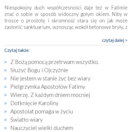
Niespokojny duch współczesności daje też w Fatimie
znać o sobie w sposób widoczny gołym okiem. Niby w
trosce o prostotę i skromność stara się on jak może
zasłonić sanktuarium, wznosząc wokół betonowe bryły, z
których niektóre nawet zostały poświęcone jako miejsca
katolickiego kultu. Tylko co wspólnego z żywą,
czytaj dalej >
autentyczną wiarą mogą mieć płaskie, szare bunkry albo
Czytaj także:
kaplice, w których Tabernakulum przypomina bardziej
skrzynkę na narzędzia? Albo co powiedzieć o ustawionym
Z Bożą pomocą przetrwam wszystko.
tuż przy nowej bazylice wielkim krzyżu, na którym
Służyć Bogu i Ojczyźnie
zamiast Chrystusa umieszczono dziwaczną postać jakby
Nie jestem w stanie żyć bez wiary
wyjętą ze starożytnych hieroglifów? W kulturowym
kontekście naszych czasów to raczej karykatura niż godny
Pielgrzymka Apostołów Fatimy
wizerunek Zbawiciela…
Wierzę. Z każdym dniem mocniej
Zatem nawet w bezpośrednim otoczeniu sanktuarium
Dotknięcie Karoliny
naocznie przekonaliśmy się, że wewnątrz Kościoła toczy
Apostolat pomaga w życiu
się ogromna walka o kształt katolicyzmu i o serca
wierzących. Do czego to zmaganie może prowadzić,
Światło wiary
widzieliśmy w urokliwym, niewielkim mieście Obidos,
Nauczyciel wielki duchem
gdzie w miejscu dawnego kościoła działa dzisiaj…