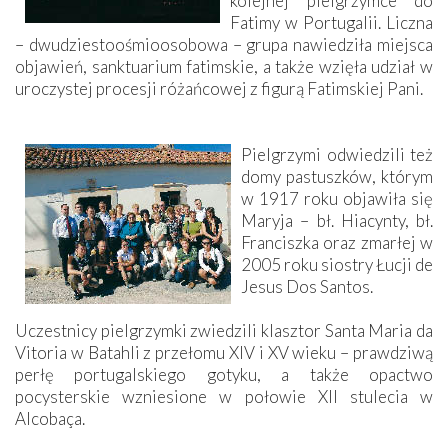
kolejnej pielgrzymce do
Fatimy w Portugalii. Liczna
– dwudziestoośmioosobowa – grupa nawiedziła miejsca
objawień, sanktuarium fatimskie, a także wzięła udział w
uroczystej procesji różańcowej z figurą Fatimskiej Pani.
Pielgrzymi odwiedzili też
domy pastuszków, którym
w 1917 roku objawiła się
Maryja – bł. Hiacynty, bł.
Franciszka oraz zmarłej w
2005 roku siostry Łucji de
Jesus Dos Santos.
Uczestnicy pielgrzymki zwiedzili klasztor Santa Maria da
Vitoria w Batahli z przełomu XIV i XV wieku – prawdziwą
perłę portugalskiego gotyku, a także opactwo
pocysterskie wzniesione w połowie XII stulecia w
Alcobaça.