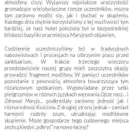
atmosferę ciszy. Wyjąwszy największe uroczystości
gromadzące wielotysięczne rzesze uczestników, można
tam zarówno modlić się, jak i słuchać w skupieniu.
Każdego dnia chętnie korzystaliśmy z tej możliwości tym
bardziej, że nasz hotel położony był w bezpośredniej
bliskości bazyliki oraz miejsca Maryjnych objawień.
Codziennie uczestniczyliśmy też w tradycyjnych
nabożeństwach i procesjach na olbrzymim placu przed
sanktuarium. W trakcie trzeciego wieczoru
przedstawiciele naszej grupy mieli zaszczytną okazję
prowadzić fragment modlitwy. W pamięci uczestników
pozostanie z pewnością atmosfera towarzysząca tym
różańcowym spotkaniom. Wypowiadane przez setki
pielgrzymów w różnych językach wezwania
Ojcze nasz
… i
Zdrowaś Maryjo
… podkreślały zarówno jedność jak i
różnorodność Kościoła. Z drugiej strony jednak – zamiast
harmonii rodziły szum, utrudniając modlitewne
skupienie. Może gospodarze tego cudownego miejsca
zechcą kiedyś „odkryć” na nowo łacinę?