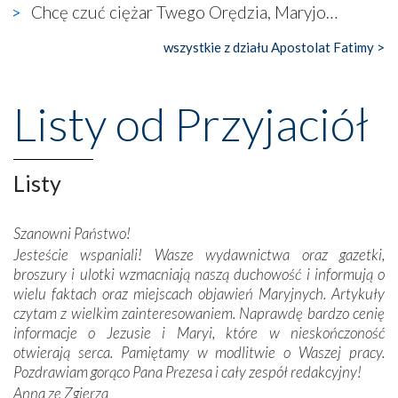
Chcę czuć ciężar Twego Orędzia, Maryjo…
księgarnia.
wszystkie z działu Apostolat Fatimy >
Nasze pielgrzymkowe wyprawy, których celem były
wspaniałe klasztory w miasteczku Alcobaça czy w Batalhi,
przeniosły nas do czasów, gdy świątynie bez wątpienia
Listy od Przyjaciół
wznoszono na chwałę Bożą, na przykład – w podzięce za
Opatrznościową pomoc w wygranej bitwie o
niepodległość kraju. Zachwyt budziła potężna, a zarazem
misterna architektura tych monumentalnych dzieł,
Listy
wspaniałe zdobienia, dbałość ich twórców o detale,
połączenie talentów z wytrwałością i pracowitością
Szanowni Państwo!
budowniczych.
Jesteście wspaniali! Wasze wydawnictwa oraz gazetki,
broszury i ulotki wzmacniają naszą duchowość i informują o
Podążyliśmy też śladami fatimskich wizjonerów – Łucji
wielu faktach oraz miejscach objawień Maryjnych. Artykuły
dos Santos oraz świętych Hiacynty i Franciszka Marto.
czytam z wielkim zainteresowaniem. Naprawdę bardzo cenię
Modliliśmy się przy ich grobach. Odprawiliśmy Drogę
informacje o Jezusie i Maryi, które w nieskończoność
Krzyżową w ich rodzinnych stronach, odwiedziliśmy
otwierają serca. Pamiętamy w modlitwie o Waszej pracy.
domy, w których żyli.
Pozdrawiam gorąco Pana Prezesa i cały zespół redakcyjny!
Anna ze Zgierza
W miejscu objawień Matki Bożej zapaliliśmy świece