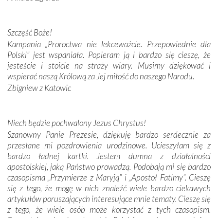
przywiezione wraz z intencjami powierzonymi nam przez
Darczyńców w ramach akcji „Twoje światło w Fatimie”.
Podczas tej kilkudniowej wyprawy na każdym kroku
Szczęść Boże!
spotykaliśmy się z serdeczną otwartością
Kampania „Proroctwa nie lekceważcie. Przepowiednie dla
Portugalczyków. Podziwialiśmy ich ludową sztukę i
Polski” jest wspaniała. Popieram ją i bardzo się cieszę, że
zwyczaje. Mimo że nasze kraje są od siebie bardzo
jesteście i stoicie na straży wiary. Musimy dziękować i
oddalone, w żaden sposób nie czuliśmy się obco.
wspierać naszą Królową za Jej miłość do naszego Narodu.
Sprawiła to oczywiście sama Matka Boża, ale też
Zbigniew z Katowic
kulturowa bliskość biorąca swój początek w naszej
wspólnej wierze. Podczas wyjazdów do historycznych
miejsc, które znalazły się na trasie naszej pielgrzymki,
Niech będzie pochwalony Jezus Chrystus!
mieliśmy okazję przekonać się, że Maryja swoją opieką
Szanowny Panie Prezesie, dziękuję bardzo serdecznie za
otacza nie tylko nasz naród, lecz wszystkie nacje, które
przesłane mi pozdrowienia urodzinowe. Ucieszyłam się z
się Jej ufnie oddają, a także każdą osobę, która zawierza
bardzo ładnej kartki. Jestem dumna z działalności
Jej siebie oraz swych bliskich.
apostolskiej, jaką Państwo prowadzą. Podobają mi się bardzo
czasopisma „Przymierze z Maryją” i „Apostoł Fatimy”. Cieszę
Dzieje Portugalii to również historia wierności Bogu i
się z tego, że mogę w nich znaleźć wiele bardzo ciekawych
odstępstw, także w życiu władców. Trudne momenty w
artykułów poruszających interesujące mnie tematy. Cieszę się
wymiarze tak osobistym, jak i zbiorowym, przypominają o
z tego, że wiele osób może korzystać z tych czasopism.
konieczności ciągłego zabiegania o własną duszę i o łaskę