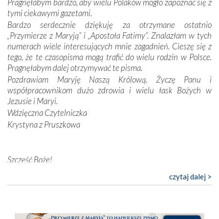
Pragnęłabym bardzo, aby wielu Polaków mogło zapoznać się z
Opatrzności. Wierność przynosi pomyślność –
tymi ciekawymi gazetami.
przynajmniej w życiu duchowym. Odstępstwo owocuje
Bardzo serdecznie dziękuję za otrzymane ostatnio
nieszczęściem i śmiercią. Te uniwersalne prawdy
„Przymierze z Maryją” i „Apostoła Fatimy”. Znalazłam w tych
przychodziły na myśl, gdy słuchaliśmy opowieści
numerach wiele interesujących mnie zagadnień. Cieszę się z
przewodników o portugalskich monarchach i wodzach,
tego, że te czasopisma mogą trafić do wielu rodzin w Polsce.
zwycięskich bitwach i nieszczęśliwych losach grzesznych
Pragnęłabym dalej otrzymywać te pisma.
kochanków.
Pozdrawiam Maryję Naszą Królową. Życzę Panu i
współpracownikom dużo zdrowia i wielu łask Bożych w
Byli tym razem pośród Apostołów Fatimy reprezentanci
Jezusie i Maryi.
każdego spośród żyjących pokoleń. Najmłodszy uczestnik
Wdzięczna Czytelniczka
liczył sobie 13 lat, zaś senior, pan Zdzisław – już 94.
–
Krystyna z Pruszkowa
Całe życie marzyłem, by tu przyjechać
– przyznał w
rozmowie.
Nasza pielgrzymka nie byłaby tak bogata w duchową treść
Szczęść Boże!
bez obecności duszpasterza – księdza Krzysztofa.
Bardzo dziękuję za przysyłanie mi „Przymierza z Maryją”. Jest
czytaj dalej >
Oprócz zapewnienia nam możliwości codziennego
to pismo, które bardzo sobie cenię i szanuję. Redagujecie
wysłuchania Mszy Świętej, dawał on wyrazy swej
ciekawe artykuły. Zawsze czekam na nowe numery i pragnę
niezwykłej czci dla Matki Bożej śpiewem
Godzinek
i
poinformować, że zawsze będę Was wspierać. Niech Pan Bóg
pięknych pieśni.
nas prowadzi!