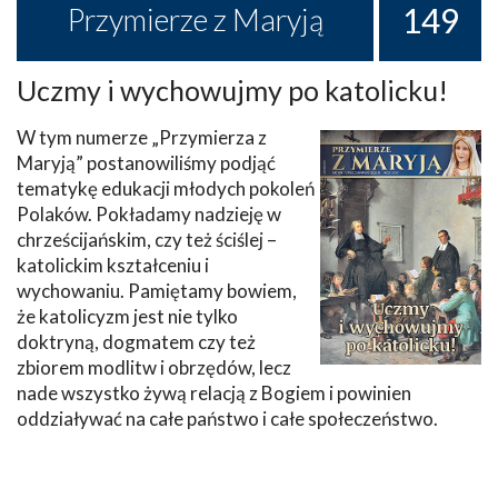
149
Przymierze z Maryją
Uczmy i wychowujmy po katolicku!
W tym numerze „Przymierza z
Maryją” postanowiliśmy podjąć
tematykę edukacji młodych pokoleń
Polaków. Pokładamy nadzieję w
chrześcijańskim, czy też ściślej –
katolickim kształceniu i
wychowaniu. Pamiętamy bowiem,
że katolicyzm jest nie tylko
doktryną, dogmatem czy też
zbiorem modlitw i obrzędów, lecz
nade wszystko żywą relacją z Bogiem i powinien
oddziaływać na całe państwo i całe społeczeństwo.