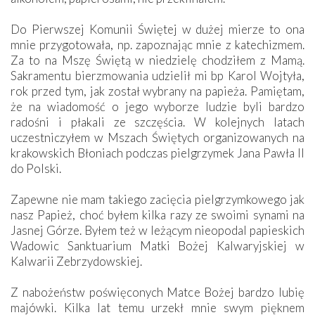
Do Pierwszej Komunii Świętej w dużej mierze to ona
mnie przygotowała, np. zapoznając mnie z katechizmem.
Za to na Mszę Świętą w niedzielę chodziłem z Mamą.
Sakramentu bierzmowania udzielił mi bp Karol Wojtyła,
rok przed tym, jak został wybrany na papieża. Pamiętam,
że na wiadomość o jego wyborze ludzie byli bardzo
radośni i płakali ze szczęścia. W kolejnych latach
uczestniczyłem w Mszach Świętych organizowanych na
krakowskich Błoniach podczas pielgrzymek Jana Pawła II
do Polski.
Zapewne nie mam takiego zacięcia pielgrzymkowego jak
nasz Papież, choć byłem kilka razy ze swoimi synami na
Jasnej Górze. Byłem też w leżącym nieopodal papieskich
Wadowic Sanktuarium Matki Bożej Kalwaryjskiej w
Kalwarii Zebrzydowskiej.
Z nabożeństw poświęconych Matce Bożej bardzo lubię
majówki. Kilka lat temu urzekł mnie swym pięknem