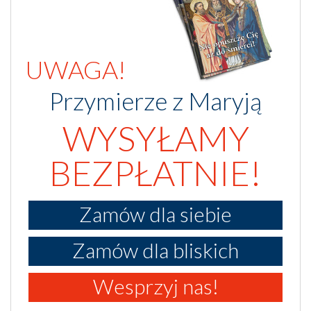
UWAGA!
Przymierze z Maryją
WYSYŁAMY
BEZPŁATNIE!
Zamów dla siebie
Zamów dla bliskich
Wesprzyj nas!