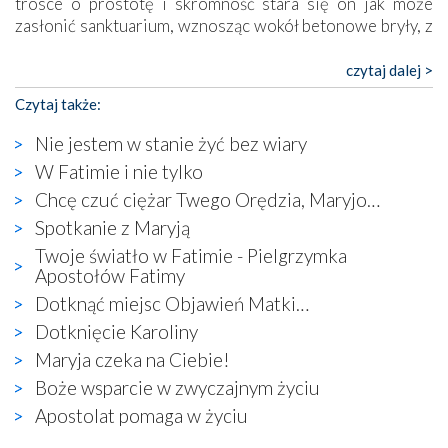
trosce o prostotę i skromność stara się on jak może
zasłonić sanktuarium, wznosząc wokół betonowe bryły, z
których niektóre nawet zostały poświęcone jako miejsca
katolickiego kultu. Tylko co wspólnego z żywą,
czytaj dalej >
autentyczną wiarą mogą mieć płaskie, szare bunkry albo
Czytaj także:
kaplice, w których Tabernakulum przypomina bardziej
skrzynkę na narzędzia? Albo co powiedzieć o ustawionym
Nie jestem w stanie żyć bez wiary
tuż przy nowej bazylice wielkim krzyżu, na którym
W Fatimie i nie tylko
zamiast Chrystusa umieszczono dziwaczną postać jakby
Chcę czuć ciężar Twego Orędzia, Maryjo…
wyjętą ze starożytnych hieroglifów? W kulturowym
kontekście naszych czasów to raczej karykatura niż godny
Spotkanie z Maryją
wizerunek Zbawiciela…
Twoje światło w Fatimie - Pielgrzymka
Zatem nawet w bezpośrednim otoczeniu sanktuarium
Apostołów Fatimy
naocznie przekonaliśmy się, że wewnątrz Kościoła toczy
Dotknąć miejsc Objawień Matki…
się ogromna walka o kształt katolicyzmu i o serca
Dotknięcie Karoliny
wierzących. Do czego to zmaganie może prowadzić,
widzieliśmy w urokliwym, niewielkim mieście Obidos,
Maryja czeka na Ciebie!
gdzie w miejscu dawnego kościoła działa dzisiaj…
Boże wsparcie w zwyczajnym życiu
księgarnia.
Apostolat pomaga w życiu
Nasze pielgrzymkowe wyprawy, których celem były