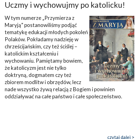
Uczmy i wychowujmy po katolicku!
W tym numerze „Przymierza z
Maryją” postanowiliśmy podjąć
tematykę edukacji młodych pokoleń
Polaków. Pokładamy nadzieję w
chrześcijańskim, czy też ściślej –
katolickim kształceniu i
wychowaniu. Pamiętamy bowiem,
że katolicyzm jest nie tylko
doktryną, dogmatem czy też
zbiorem modlitw i obrzędów, lecz
nade wszystko żywą relacją z Bogiem i powinien
oddziaływać na całe państwo i całe społeczeństwo.
czytaj dalej >