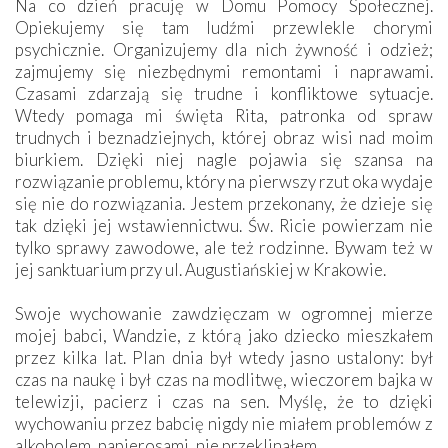
Na co dzień pracuję w Domu Pomocy Społecznej.
Opiekujemy się tam ludźmi przewlekle chorymi
psychicznie. Organizujemy dla nich żywność i odzież;
zajmujemy się niezbędnymi remontami i naprawami.
Czasami zdarzają się trudne i konfliktowe sytuacje.
Wtedy pomaga mi święta Rita, patronka od spraw
trudnych i beznadziejnych, której obraz wisi nad moim
biurkiem. Dzięki niej nagle pojawia się szansa na
rozwiązanie problemu, który na pierwszy rzut oka wydaje
się nie do rozwiązania. Jestem przekonany, że dzieje się
tak dzięki jej wstawiennictwu. Św. Ricie powierzam nie
tylko sprawy zawodowe, ale też rodzinne. Bywam też w
jej sanktuarium przy ul. Augustiańskiej w Krakowie.
Swoje wychowanie zawdzięczam w ogromnej mierze
mojej babci, Wandzie, z którą jako dziecko mieszkałem
przez kilka lat. Plan dnia był wtedy jasno ustalony: był
czas na naukę i był czas na modlitwę, wieczorem bajka w
telewizji, pacierz i czas na sen. Myślę, że to dzięki
wychowaniu przez babcię nigdy nie miałem problemów z
alkoholem, papierosami, nie przeklinałem.