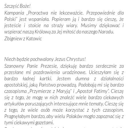
spotykaliśmy się z serdeczną otwartością
Szczęść Boże!
Portugalczyków. Podziwialiśmy ich ludową sztukę i
Kampania „Proroctwa nie lekceważcie. Przepowiednie dla
zwyczaje. Mimo że nasze kraje są od siebie bardzo
Polski” jest wspaniała. Popieram ją i bardzo się cieszę, że
oddalone, w żaden sposób nie czuliśmy się obco.
jesteście i stoicie na straży wiary. Musimy dziękować i
Sprawiła to oczywiście sama Matka Boża, ale też
wspierać naszą Królową za Jej miłość do naszego Narodu.
kulturowa bliskość biorąca swój początek w naszej
Zbigniew z Katowic
wspólnej wierze. Podczas wyjazdów do historycznych
miejsc, które znalazły się na trasie naszej pielgrzymki,
mieliśmy okazję przekonać się, że Maryja swoją opieką
Niech będzie pochwalony Jezus Chrystus!
otacza nie tylko nasz naród, lecz wszystkie nacje, które
Szanowny Panie Prezesie, dziękuję bardzo serdecznie za
się Jej ufnie oddają, a także każdą osobę, która zawierza
przesłane mi pozdrowienia urodzinowe. Ucieszyłam się z
Jej siebie oraz swych bliskich.
bardzo ładnej kartki. Jestem dumna z działalności
apostolskiej, jaką Państwo prowadzą. Podobają mi się bardzo
Dzieje Portugalii to również historia wierności Bogu i
czasopisma „Przymierze z Maryją” i „Apostoł Fatimy”. Cieszę
odstępstw, także w życiu władców. Trudne momenty w
się z tego, że mogę w nich znaleźć wiele bardzo ciekawych
wymiarze tak osobistym, jak i zbiorowym, przypominają o
artykułów poruszających interesujące mnie tematy. Cieszę się
konieczności ciągłego zabiegania o własną duszę i o łaskę
z tego, że wiele osób może korzystać z tych czasopism.
Opatrzności. Wierność przynosi pomyślność –
Pragnęłabym bardzo, aby wielu Polaków mogło zapoznać się z
przynajmniej w życiu duchowym. Odstępstwo owocuje
tymi ciekawymi gazetami.
nieszczęściem i śmiercią. Te uniwersalne prawdy