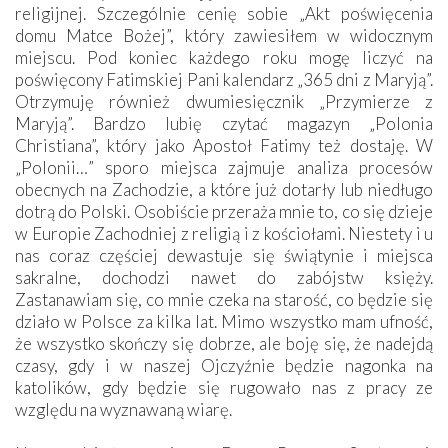
religijnej. Szczególnie cenię sobie „Akt poświęcenia
domu Matce Bożej”, który zawiesiłem w widocznym
miejscu. Pod koniec każdego roku mogę liczyć na
poświęcony Fatimskiej Pani kalendarz „365 dni z Maryją”.
Otrzymuję również dwumiesięcznik „Przymierze z
Maryją”. Bardzo lubię czytać magazyn „Polonia
Christiana”, który jako Apostoł Fatimy też dostaję. W
„Polonii…” sporo miejsca zajmuje analiza procesów
obecnych na Zachodzie, a które już dotarły lub niedługo
dotrą do Polski. Osobiście przeraża mnie to, co się dzieje
w Europie Zachodniej z religią i z kościołami. Niestety i u
nas coraz częściej dewastuje się świątynie i miejsca
sakralne, dochodzi nawet do zabójstw księży.
Zastanawiam się, co mnie czeka na starość, co będzie się
działo w Polsce za kilka lat. Mimo wszystko mam ufność,
że wszystko skończy się dobrze, ale boję się, że nadejdą
czasy, gdy i w naszej Ojczyźnie będzie nagonka na
katolików, gdy będzie się rugowało nas z pracy ze
względu na wyznawaną wiarę.