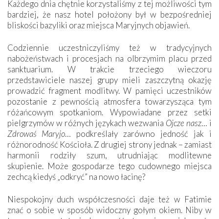
Każdego dnia chętnie korzystaliśmy z tej możliwości tym
bardziej, że nasz hotel położony był w bezpośredniej
bliskości bazyliki oraz miejsca Maryjnych objawień.
Codziennie uczestniczyliśmy też w tradycyjnych
nabożeństwach i procesjach na olbrzymim placu przed
sanktuarium. W trakcie trzeciego wieczoru
przedstawiciele naszej grupy mieli zaszczytną okazję
prowadzić fragment modlitwy. W pamięci uczestników
pozostanie z pewnością atmosfera towarzysząca tym
różańcowym spotkaniom. Wypowiadane przez setki
pielgrzymów w różnych językach wezwania
Ojcze nasz
… i
Zdrowaś Maryjo
… podkreślały zarówno jedność jak i
różnorodność Kościoła. Z drugiej strony jednak – zamiast
harmonii rodziły szum, utrudniając modlitewne
skupienie. Może gospodarze tego cudownego miejsca
zechcą kiedyś „odkryć” na nowo łacinę?
Niespokojny duch współczesności daje też w Fatimie
znać o sobie w sposób widoczny gołym okiem. Niby w