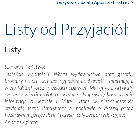
wszystkie z działu Apostolat Fatimy >
wspaniałe klasztory w miasteczku Alcobaça czy w Batalhi,
przeniosły nas do czasów, gdy świątynie bez wątpienia
wznoszono na chwałę Bożą, na przykład – w podzięce za
Listy od Przyjaciół
Opatrznościową pomoc w wygranej bitwie o
niepodległość kraju. Zachwyt budziła potężna, a zarazem
misterna architektura tych monumentalnych dzieł,
wspaniałe zdobienia, dbałość ich twórców o detale,
Listy
połączenie talentów z wytrwałością i pracowitością
budowniczych.
Szanowni Państwo!
Jesteście wspaniali! Wasze wydawnictwa oraz gazetki,
Podążyliśmy też śladami fatimskich wizjonerów – Łucji
broszury i ulotki wzmacniają naszą duchowość i informują o
dos Santos oraz świętych Hiacynty i Franciszka Marto.
wielu faktach oraz miejscach objawień Maryjnych. Artykuły
Modliliśmy się przy ich grobach. Odprawiliśmy Drogę
czytam z wielkim zainteresowaniem. Naprawdę bardzo cenię
Krzyżową w ich rodzinnych stronach, odwiedziliśmy
informacje o Jezusie i Maryi, które w nieskończoność
domy, w których żyli.
otwierają serca. Pamiętamy w modlitwie o Waszej pracy.
Pozdrawiam gorąco Pana Prezesa i cały zespół redakcyjny!
W miejscu objawień Matki Bożej zapaliliśmy świece
Anna ze Zgierza
przywiezione wraz z intencjami powierzonymi nam przez
Darczyńców w ramach akcji „Twoje światło w Fatimie”.
Podczas tej kilkudniowej wyprawy na każdym kroku