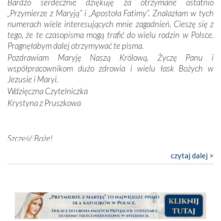
Bardzo serdecznie dziękuję za otrzymane ostatnio
przychodziły na myśl, gdy słuchaliśmy opowieści
„Przymierze z Maryją” i „Apostoła Fatimy”. Znalazłam w tych
przewodników o portugalskich monarchach i wodzach,
numerach wiele interesujących mnie zagadnień. Cieszę się z
zwycięskich bitwach i nieszczęśliwych losach grzesznych
tego, że te czasopisma mogą trafić do wielu rodzin w Polsce.
kochanków.
Pragnęłabym dalej otrzymywać te pisma.
Pozdrawiam Maryję Naszą Królową. Życzę Panu i
Byli tym razem pośród Apostołów Fatimy reprezentanci
współpracownikom dużo zdrowia i wielu łask Bożych w
każdego spośród żyjących pokoleń. Najmłodszy uczestnik
Jezusie i Maryi.
liczył sobie 13 lat, zaś senior, pan Zdzisław – już 94.
–
Wdzięczna Czytelniczka
Całe życie marzyłem, by tu przyjechać
– przyznał w
Krystyna z Pruszkowa
rozmowie.
Nasza pielgrzymka nie byłaby tak bogata w duchową treść
Szczęść Boże!
bez obecności duszpasterza – księdza Krzysztofa.
Oprócz zapewnienia nam możliwości codziennego
Bardzo dziękuję za przysyłanie mi „Przymierza z Maryją”. Jest
czytaj dalej >
wysłuchania Mszy Świętej, dawał on wyrazy swej
to pismo, które bardzo sobie cenię i szanuję. Redagujecie
niezwykłej czci dla Matki Bożej śpiewem
Godzinek
i
ciekawe artykuły. Zawsze czekam na nowe numery i pragnę
pięknych pieśni.
poinformować, że zawsze będę Was wspierać. Niech Pan Bóg
nas prowadzi!
Każdy z nas przywiózł Matce Bożej bagaż własnych
Barbara
intencji, od tych najbardziej osobistych po zbiorowe –