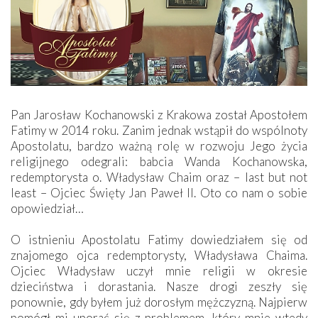
Pan Jarosław Kochanowski z Krakowa został Apostołem
Fatimy w 2014 roku. Zanim jednak wstąpił do wspólnoty
Apostolatu, bardzo ważną rolę w rozwoju Jego życia
religijnego odegrali: babcia Wanda Kochanowska,
redemptorysta o. Władysław Chaim oraz – last but not
least – Ojciec Święty Jan Paweł II. Oto co nam o sobie
opowiedział…
O istnieniu Apostolatu Fatimy dowiedziałem się od
znajomego ojca redemptorysty, Władysława Chaima.
Ojciec Władysław uczył mnie religii w okresie
dzieciństwa i dorastania. Nasze drogi zeszły się
ponownie, gdy byłem już dorosłym mężczyzną. Najpierw
pomógł mi uporać się z problemem, który mnie wtedy