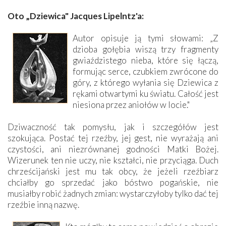
Oto „Dziewica" Jacques Lipelntz'a:
Autor opisuje ją tymi słowami: „Z
dzioba gołębia wiszą trzy fragmenty
gwiaździstego nieba, które się łączą,
formując serce, czubkiem zwrócone do
góry, z którego wyłania się Dziewica z
rękami otwartymi ku światu. Całość jest
niesiona przez aniołów w locie."
Dziwaczność tak pomysłu, jak i szczegółów jest
szokująca. Postać tej rzeźby, jej gest, nie wyrażają ani
czystości, ani niezrównanej godności Matki Bożej.
Wizerunek ten nie uczy, nie kształci, nie przyciąga. Duch
chrześcijański jest mu tak obcy, że jeżeli rzeźbiarz
chciałby go sprzedać jako bóstwo pogańskie, nie
musiałby robić żadnych zmian: wystarczyłoby tylko dać tej
rzeźbie inną nazwę.