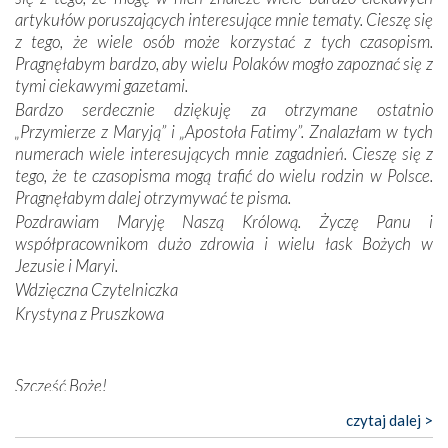
odstępstw, także w życiu władców. Trudne momenty w
artykułów poruszających interesujące mnie tematy. Cieszę się
wymiarze tak osobistym, jak i zbiorowym, przypominają o
z tego, że wiele osób może korzystać z tych czasopism.
konieczności ciągłego zabiegania o własną duszę i o łaskę
Pragnęłabym bardzo, aby wielu Polaków mogło zapoznać się z
Opatrzności. Wierność przynosi pomyślność –
tymi ciekawymi gazetami.
przynajmniej w życiu duchowym. Odstępstwo owocuje
Bardzo serdecznie dziękuję za otrzymane ostatnio
nieszczęściem i śmiercią. Te uniwersalne prawdy
„Przymierze z Maryją” i „Apostoła Fatimy”. Znalazłam w tych
przychodziły na myśl, gdy słuchaliśmy opowieści
numerach wiele interesujących mnie zagadnień. Cieszę się z
przewodników o portugalskich monarchach i wodzach,
tego, że te czasopisma mogą trafić do wielu rodzin w Polsce.
zwycięskich bitwach i nieszczęśliwych losach grzesznych
Pragnęłabym dalej otrzymywać te pisma.
kochanków.
Pozdrawiam Maryję Naszą Królową. Życzę Panu i
współpracownikom dużo zdrowia i wielu łask Bożych w
Byli tym razem pośród Apostołów Fatimy reprezentanci
Jezusie i Maryi.
każdego spośród żyjących pokoleń. Najmłodszy uczestnik
Wdzięczna Czytelniczka
liczył sobie 13 lat, zaś senior, pan Zdzisław – już 94.
–
Krystyna z Pruszkowa
Całe życie marzyłem, by tu przyjechać
– przyznał w
rozmowie.
Nasza pielgrzymka nie byłaby tak bogata w duchową treść
Szczęść Boże!
bez obecności duszpasterza – księdza Krzysztofa.
Bardzo dziękuję za przysyłanie mi „Przymierza z Maryją”. Jest
czytaj dalej >
Oprócz zapewnienia nam możliwości codziennego
to pismo, które bardzo sobie cenię i szanuję. Redagujecie