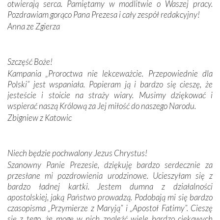
otwierają serca. Pamiętamy w modlitwie o Waszej pracy.
domy, w których żyli.
Pozdrawiam gorąco Pana Prezesa i cały zespół redakcyjny!
Anna ze Zgierza
W miejscu objawień Matki Bożej zapaliliśmy świece
przywiezione wraz z intencjami powierzonymi nam przez
Darczyńców w ramach akcji „Twoje światło w Fatimie”.
Podczas tej kilkudniowej wyprawy na każdym kroku
Szczęść Boże!
spotykaliśmy się z serdeczną otwartością
Kampania „Proroctwa nie lekceważcie. Przepowiednie dla
Portugalczyków. Podziwialiśmy ich ludową sztukę i
Polski” jest wspaniała. Popieram ją i bardzo się cieszę, że
zwyczaje. Mimo że nasze kraje są od siebie bardzo
jesteście i stoicie na straży wiary. Musimy dziękować i
oddalone, w żaden sposób nie czuliśmy się obco.
wspierać naszą Królową za Jej miłość do naszego Narodu.
Sprawiła to oczywiście sama Matka Boża, ale też
Zbigniew z Katowic
kulturowa bliskość biorąca swój początek w naszej
wspólnej wierze. Podczas wyjazdów do historycznych
miejsc, które znalazły się na trasie naszej pielgrzymki,
Niech będzie pochwalony Jezus Chrystus!
mieliśmy okazję przekonać się, że Maryja swoją opieką
Szanowny Panie Prezesie, dziękuję bardzo serdecznie za
otacza nie tylko nasz naród, lecz wszystkie nacje, które
przesłane mi pozdrowienia urodzinowe. Ucieszyłam się z
się Jej ufnie oddają, a także każdą osobę, która zawierza
bardzo ładnej kartki. Jestem dumna z działalności
Jej siebie oraz swych bliskich.
apostolskiej, jaką Państwo prowadzą. Podobają mi się bardzo
czasopisma „Przymierze z Maryją” i „Apostoł Fatimy”. Cieszę
Dzieje Portugalii to również historia wierności Bogu i
się z tego, że mogę w nich znaleźć wiele bardzo ciekawych