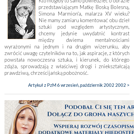
Kto mógłby to samo powiedzieć o obrazie
przedstawiającym Matkę Boską Bolesną,
Simona Marmion'a, malarza XV wieku?
Nie mamy zamiaru komentować obu dzieł
sztuki pod względem artystycznym,
chcemy jedynie uwydatnić kontrast
między dwiema mentalnościami
wyrażonymi na jednym i na drugim wizerunku, aby
zwrócić uwagę czytelników na to, jak aspiracje, z których
powstała nowoczesna sztuka, i kierunek, do którego
zdąża, sprowadzają z właściwej drogi i zniekształcają
prawdziwą, chrześcijańską pobożność.
Artykuł z PzM 6 wrzesień, październik 2002 2002 >