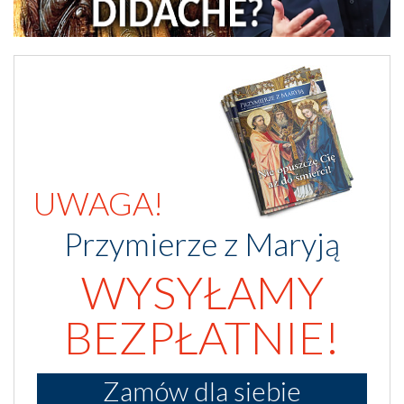
UWAGA!
Przymierze z Maryją
WYSYŁAMY
BEZPŁATNIE!
Zamów dla siebie