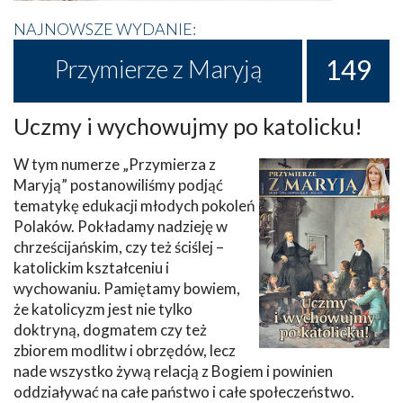
NAJNOWSZE WYDANIE:
149
Przymierze z Maryją
Uczmy i wychowujmy po katolicku!
W tym numerze „Przymierza z
Maryją” postanowiliśmy podjąć
tematykę edukacji młodych pokoleń
Polaków. Pokładamy nadzieję w
chrześcijańskim, czy też ściślej –
katolickim kształceniu i
wychowaniu. Pamiętamy bowiem,
że katolicyzm jest nie tylko
doktryną, dogmatem czy też
zbiorem modlitw i obrzędów, lecz
nade wszystko żywą relacją z Bogiem i powinien
oddziaływać na całe państwo i całe społeczeństwo.