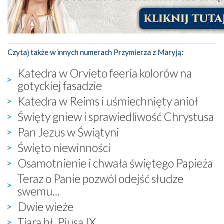
Czytaj także w innych numerach Przymierza z Maryją:
Katedra w Orvieto feeria kolorów na
gotyckiej fasadzie
Katedra w Reims i uśmiechnięty anioł
Święty gniew i sprawiedliwość Chrystusa
Pan Jezus w Świątyni
Święto niewinności
Osamotnienie i chwała świętego Papieża
Teraz o Panie pozwól odejść słudze
swemu...
Dwie wieże
Tiara bł. Piusa IX