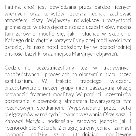
Fatima, choć jest odwiedzana przez bardzo licznych
wiernych oraz turystów, zdołała jednak zachować
atmosferę ciszy. Wyjąwszy największe uroczystości
gromadzące wielotysięczne rzesze uczestników, można
tam zarówno modlić się, jak i słuchać w skupieniu.
Każdego dnia chętnie korzystaliśmy z tej możliwości tym
bardziej, że nasz hotel położony był w bezpośredniej
bliskości bazyliki oraz miejsca Maryjnych objawień.
Codziennie uczestniczyliśmy też w tradycyjnych
nabożeństwach i procesjach na olbrzymim placu przed
sanktuarium. W trakcie trzeciego wieczoru
przedstawiciele naszej grupy mieli zaszczytną okazję
prowadzić fragment modlitwy. W pamięci uczestników
pozostanie z pewnością atmosfera towarzysząca tym
różańcowym spotkaniom. Wypowiadane przez setki
pielgrzymów w różnych językach wezwania
Ojcze nasz
… i
Zdrowaś Maryjo
… podkreślały zarówno jedność jak i
różnorodność Kościoła. Z drugiej strony jednak – zamiast
harmonii rodziły szum, utrudniając modlitewne