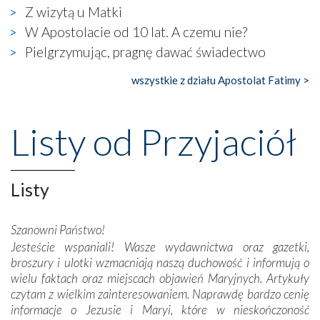
wierzących. Do czego to zmaganie może prowadzić,
Z wizytą u Matki
widzieliśmy w urokliwym, niewielkim mieście Obidos,
W Apostolacie od 10 lat. A czemu nie?
gdzie w miejscu dawnego kościoła działa dzisiaj…
Pielgrzymując, pragnę dawać świadectwo
księgarnia.
wszystkie z działu Apostolat Fatimy >
Nasze pielgrzymkowe wyprawy, których celem były
wspaniałe klasztory w miasteczku Alcobaça czy w Batalhi,
przeniosły nas do czasów, gdy świątynie bez wątpienia
Listy od Przyjaciół
wznoszono na chwałę Bożą, na przykład – w podzięce za
Opatrznościową pomoc w wygranej bitwie o
niepodległość kraju. Zachwyt budziła potężna, a zarazem
misterna architektura tych monumentalnych dzieł,
Listy
wspaniałe zdobienia, dbałość ich twórców o detale,
połączenie talentów z wytrwałością i pracowitością
Szanowni Państwo!
budowniczych.
Jesteście wspaniali! Wasze wydawnictwa oraz gazetki,
broszury i ulotki wzmacniają naszą duchowość i informują o
Podążyliśmy też śladami fatimskich wizjonerów – Łucji
wielu faktach oraz miejscach objawień Maryjnych. Artykuły
dos Santos oraz świętych Hiacynty i Franciszka Marto.
czytam z wielkim zainteresowaniem. Naprawdę bardzo cenię
Modliliśmy się przy ich grobach. Odprawiliśmy Drogę
informacje o Jezusie i Maryi, które w nieskończoność
Krzyżową w ich rodzinnych stronach, odwiedziliśmy