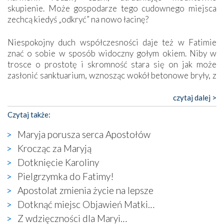
skupienie. Może gospodarze tego cudownego miejsca
zechcą kiedyś „odkryć” na nowo łacinę?
Niespokojny duch współczesności daje też w Fatimie
znać o sobie w sposób widoczny gołym okiem. Niby w
trosce o prostotę i skromność stara się on jak może
zasłonić sanktuarium, wznosząc wokół betonowe bryły, z
których niektóre nawet zostały poświęcone jako miejsca
katolickiego kultu. Tylko co wspólnego z żywą,
czytaj dalej >
autentyczną wiarą mogą mieć płaskie, szare bunkry albo
Czytaj także:
kaplice, w których Tabernakulum przypomina bardziej
skrzynkę na narzędzia? Albo co powiedzieć o ustawionym
Maryja porusza serca Apostołów
tuż przy nowej bazylice wielkim krzyżu, na którym
Krocząc za Maryją
zamiast Chrystusa umieszczono dziwaczną postać jakby
Dotknięcie Karoliny
wyjętą ze starożytnych hieroglifów? W kulturowym
kontekście naszych czasów to raczej karykatura niż godny
Pielgrzymka do Fatimy!
wizerunek Zbawiciela…
Apostolat zmienia życie na lepsze
Zatem nawet w bezpośrednim otoczeniu sanktuarium
Dotknąć miejsc Objawień Matki…
naocznie przekonaliśmy się, że wewnątrz Kościoła toczy
Z wdzięczności dla Maryi…
się ogromna walka o kształt katolicyzmu i o serca