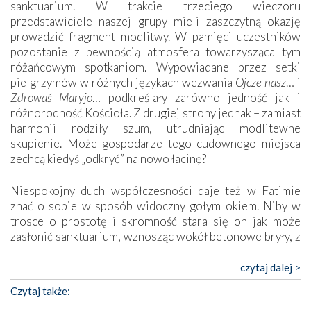
sanktuarium. W trakcie trzeciego wieczoru
przedstawiciele naszej grupy mieli zaszczytną okazję
prowadzić fragment modlitwy. W pamięci uczestników
pozostanie z pewnością atmosfera towarzysząca tym
różańcowym spotkaniom. Wypowiadane przez setki
pielgrzymów w różnych językach wezwania
Ojcze nasz
… i
Zdrowaś Maryjo
… podkreślały zarówno jedność jak i
różnorodność Kościoła. Z drugiej strony jednak – zamiast
harmonii rodziły szum, utrudniając modlitewne
skupienie. Może gospodarze tego cudownego miejsca
zechcą kiedyś „odkryć” na nowo łacinę?
Niespokojny duch współczesności daje też w Fatimie
znać o sobie w sposób widoczny gołym okiem. Niby w
trosce o prostotę i skromność stara się on jak może
zasłonić sanktuarium, wznosząc wokół betonowe bryły, z
których niektóre nawet zostały poświęcone jako miejsca
katolickiego kultu. Tylko co wspólnego z żywą,
czytaj dalej >
autentyczną wiarą mogą mieć płaskie, szare bunkry albo
Czytaj także:
kaplice, w których Tabernakulum przypomina bardziej