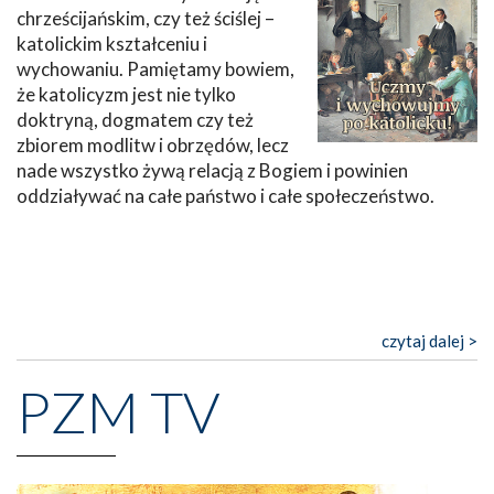
chrześcijańskim, czy też ściślej –
katolickim kształceniu i
wychowaniu. Pamiętamy bowiem,
że katolicyzm jest nie tylko
doktryną, dogmatem czy też
zbiorem modlitw i obrzędów, lecz
nade wszystko żywą relacją z Bogiem i powinien
oddziaływać na całe państwo i całe społeczeństwo.
czytaj dalej >
PZM TV