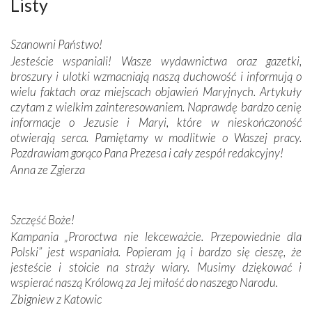
Listy
wspaniałe zdobienia, dbałość ich twórców o detale,
połączenie talentów z wytrwałością i pracowitością
Szanowni Państwo!
budowniczych.
Jesteście wspaniali! Wasze wydawnictwa oraz gazetki,
broszury i ulotki wzmacniają naszą duchowość i informują o
Podążyliśmy też śladami fatimskich wizjonerów – Łucji
wielu faktach oraz miejscach objawień Maryjnych. Artykuły
dos Santos oraz świętych Hiacynty i Franciszka Marto.
czytam z wielkim zainteresowaniem. Naprawdę bardzo cenię
Modliliśmy się przy ich grobach. Odprawiliśmy Drogę
informacje o Jezusie i Maryi, które w nieskończoność
Krzyżową w ich rodzinnych stronach, odwiedziliśmy
otwierają serca. Pamiętamy w modlitwie o Waszej pracy.
domy, w których żyli.
Pozdrawiam gorąco Pana Prezesa i cały zespół redakcyjny!
Anna ze Zgierza
W miejscu objawień Matki Bożej zapaliliśmy świece
przywiezione wraz z intencjami powierzonymi nam przez
Darczyńców w ramach akcji „Twoje światło w Fatimie”.
Podczas tej kilkudniowej wyprawy na każdym kroku
Szczęść Boże!
spotykaliśmy się z serdeczną otwartością
Kampania „Proroctwa nie lekceważcie. Przepowiednie dla
Portugalczyków. Podziwialiśmy ich ludową sztukę i
Polski” jest wspaniała. Popieram ją i bardzo się cieszę, że
zwyczaje. Mimo że nasze kraje są od siebie bardzo
jesteście i stoicie na straży wiary. Musimy dziękować i
oddalone, w żaden sposób nie czuliśmy się obco.
wspierać naszą Królową za Jej miłość do naszego Narodu.
Sprawiła to oczywiście sama Matka Boża, ale też
Zbigniew z Katowic
kulturowa bliskość biorąca swój początek w naszej