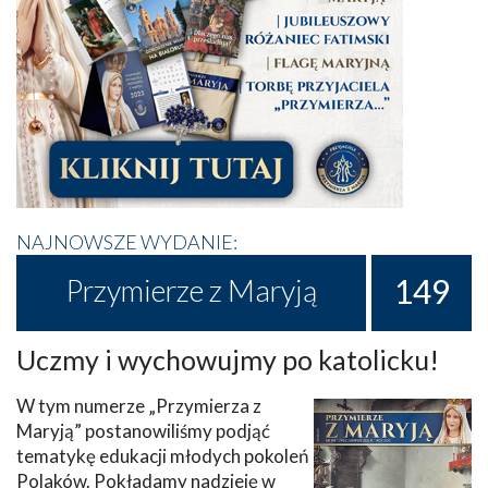
NAJNOWSZE WYDANIE:
149
Przymierze z Maryją
Uczmy i wychowujmy po katolicku!
W tym numerze „Przymierza z
Maryją” postanowiliśmy podjąć
tematykę edukacji młodych pokoleń
Polaków. Pokładamy nadzieję w