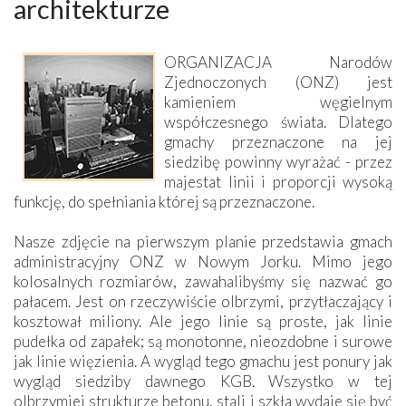
architekturze
ORGANIZACJA Narodów
Zjednoczonych (ONZ) jest
kamieniem węgielnym
współczesnego świata. Dlatego
gmachy przeznaczone na jej
siedzibę powinny wyrażać - przez
majestat linii i proporcji wysoką
funkcję, do spełniania której są przeznaczone.
Nasze zdjęcie na pierwszym planie przedstawia gmach
administracyjny ONZ w Nowym Jorku. Mimo jego
kolosalnych rozmiarów, zawahalibyśmy się nazwać go
pałacem. Jest on rzeczywiście olbrzymi, przytłaczający i
kosztował miliony. Ale jego linie są proste, jak linie
pudełka od zapałek; są monotonne, nieozdobne i surowe
jak linie więzienia. A wygląd tego gmachu jest ponury jak
wygląd siedziby dawnego KGB. Wszystko w tej
olbrzymiej strukturze betonu, stali i szkła wydaje się być