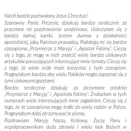
wspólnej wierze. Podczas wyjazdów do historycznych
miejsc, które znalazły się na trasie naszej pielgrzymki,
Niech będzie pochwalony Jezus Chrystus!
mieliśmy okazję przekonać się, że Maryja swoją opieką
Szanowny Panie Prezesie, dziękuję bardzo serdecznie za
otacza nie tylko nasz naród, lecz wszystkie nacje, które
przesłane mi pozdrowienia urodzinowe. Ucieszyłam się z
się Jej ufnie oddają, a także każdą osobę, która zawierza
bardzo ładnej kartki. Jestem dumna z działalności
Jej siebie oraz swych bliskich.
apostolskiej, jaką Państwo prowadzą. Podobają mi się bardzo
czasopisma „Przymierze z Maryją” i „Apostoł Fatimy”. Cieszę
Dzieje Portugalii to również historia wierności Bogu i
się z tego, że mogę w nich znaleźć wiele bardzo ciekawych
odstępstw, także w życiu władców. Trudne momenty w
artykułów poruszających interesujące mnie tematy. Cieszę się
wymiarze tak osobistym, jak i zbiorowym, przypominają o
z tego, że wiele osób może korzystać z tych czasopism.
konieczności ciągłego zabiegania o własną duszę i o łaskę
Pragnęłabym bardzo, aby wielu Polaków mogło zapoznać się z
Opatrzności. Wierność przynosi pomyślność –
tymi ciekawymi gazetami.
przynajmniej w życiu duchowym. Odstępstwo owocuje
Bardzo serdecznie dziękuję za otrzymane ostatnio
nieszczęściem i śmiercią. Te uniwersalne prawdy
„Przymierze z Maryją” i „Apostoła Fatimy”. Znalazłam w tych
przychodziły na myśl, gdy słuchaliśmy opowieści
numerach wiele interesujących mnie zagadnień. Cieszę się z
przewodników o portugalskich monarchach i wodzach,
tego, że te czasopisma mogą trafić do wielu rodzin w Polsce.
zwycięskich bitwach i nieszczęśliwych losach grzesznych
Pragnęłabym dalej otrzymywać te pisma.
kochanków.
Pozdrawiam Maryję Naszą Królową. Życzę Panu i
współpracownikom dużo zdrowia i wielu łask Bożych w
Byli tym razem pośród Apostołów Fatimy reprezentanci