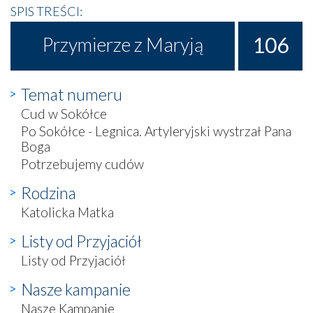
SPIS TREŚCI:
106
Przymierze z Maryją
Temat numeru
Cud w Sokółce
Po Sokółce - Legnica. Artyleryjski wystrzał Pana
Boga
Potrzebujemy cudów
Rodzina
Katolicka Matka
Listy od Przyjaciół
Listy od Przyjaciół
Nasze kampanie
Nasze Kampanie