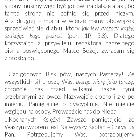
strony musimy więc być gotowi na dalsze ataki, bo
tamta strona nie cofnie się przed niczym.
A z drugiej – mocni w wierze mamy obowiązek
sprzeciwiać się diabłu, który
jak lew ryczący krąży,
szukając kogo pożreć
(por. 1P 5,8). Dlatego
korzystając z przywileju redaktora naczelnego
pisma poświęconego Matce Bożej, zwracam się
z prośbą do…
…Czcigodnych Biskupów, naszych Pasterzy! Ze
wszystkich sił proszę Was:
biorąc wiarę jako tarczę
,
chrońcie nas przed wilkami, także tymi
przebranymi za owce. Nazywajcie dobro i zło po
imieniu. Pamiętajcie o dyscyplinie. Nie miejcie
względu na osoby. Prowadźcie nas do Nieba.
…Kochanych Księży! Zawsze pamiętajcie, że
Waszym wzorem jest Najwyższy Kapłan – Chrystus
Pan. Potrzebujemy Was, potrzebujemy