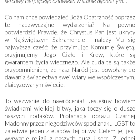
sercowy cierpiącego człowieka w stanie agonalnym…
Co nam chce powiedzieć Boża Opatrzność poprzez
te nadzwyczajne wydarzenia? Na pewno
potwierdzić Prawdę, że Chrystus Pan jest ukryty
w Najświętszym Sakramencie i należy Mu się
najwyższa cześć; że przyjmując Komunię Świętą,
przyjmujemy Jego Ciało i Krew, które są
gwarantem życia wiecznego. Ale cuda te są także
przypomnieniem, że nasz Naród jest powołany do
dawania świadectwa swej wiary we współczesnym,
zlaicyzowanym świecie.
To wezwanie do nawrócenia! Jesteśmy bowiem
świadkami wielkiej bitwy, jaka toczy się o dusze
naszych rodaków. Profanacja obrazu Czarnej
Madonny przez niegodziwców spod znaku LGBT to
zaledwie jeden z etapów tej bitwy. Celem jej jest
wyrwanie religii z naszych dusz i serc. Z jednej