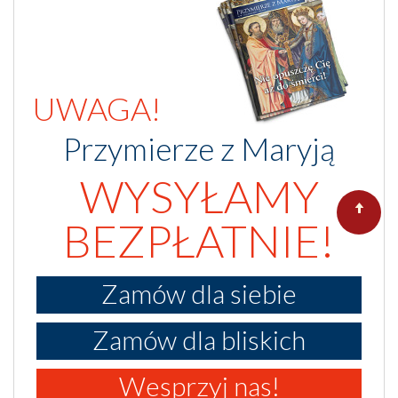
UWAGA!
Przymierze z Maryją
WYSYŁAMY
BEZPŁATNIE!
Zamów dla siebie
Zamów dla bliskich
Wesprzyj nas!