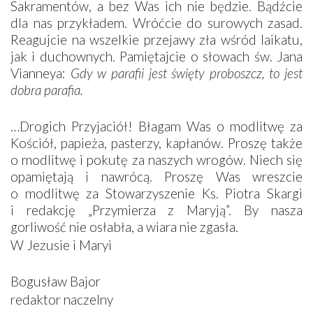
Sakramentów, a bez Was ich nie będzie. Bądźcie
dla nas przykładem. Wróćcie do surowych zasad.
Reagujcie na wszelkie przejawy zła wśród laikatu,
jak i duchownych. Pamiętajcie o słowach św. Jana
Vianneya:
Gdy w parafii jest święty proboszcz, to jest
dobra parafia.
…Drogich Przyjaciół! Błagam Was o modlitwę za
Kościół, papieża, pasterzy, kapłanów. Proszę także
o modlitwę i pokutę za naszych wrogów. Niech się
opamiętają i nawrócą. Proszę Was wreszcie
o modlitwę za Stowarzyszenie Ks. Piotra Skargi
i redakcję „Przymierza z Maryją”. By nasza
gorliwość nie osłabła, a wiara nie zgasła.
W Jezusie i Maryi
Bogusław Bajor
redaktor naczelny