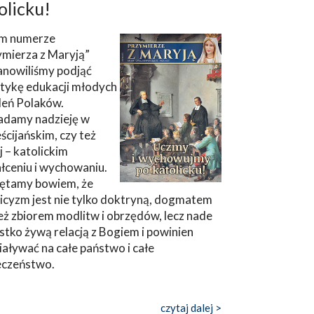
olicku!
m numerze
ymierza z Maryją”
anowiliśmy podjąć
tykę edukacji młodych
leń Polaków.
adamy nadzieję w
ścijańskim, czy też
ej – katolickim
łceniu i wychowaniu.
ętamy bowiem, że
icyzm jest nie tylko doktryną, dogmatem
eż zbiorem modlitw i obrzędów, lecz nade
tko żywą relacją z Bogiem i powinien
aływać na całe państwo i całe
eczeństwo.
czytaj dalej >