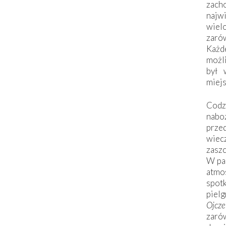
zac
naj
wiel
zarów
Każd
możli
był 
miej
Codzi
nabo
prze
wiec
zaszc
W pa
atmo
spo
piel
Ojcz
zarów