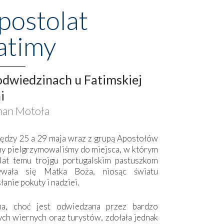
postolat
atimy
dwiedzinach u Fatimskiej
i
an Motoła
ędzy 25 a 29 maja wraz z grupą Apostołów
my pielgrzymowaliśmy do miejsca, w którym
lat temu trojgu portugalskim pastuszkom
ywała się Matka Boża, niosąc światu
łanie pokuty i nadziei.
ma, choć jest odwiedzana przez bardzo
ych wiernych oraz turystów, zdołała jednak