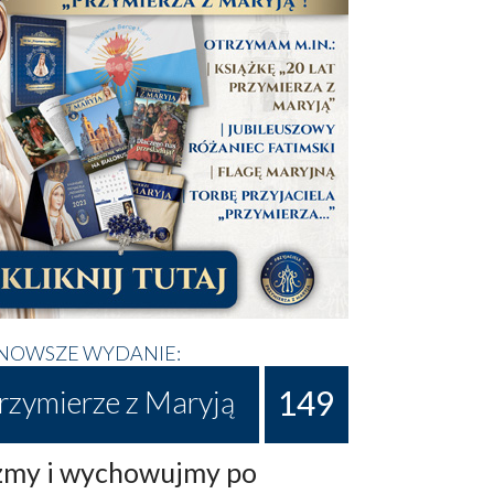
NOWSZE WYDANIE:
149
rzymierze z Maryją
my i wychowujmy po