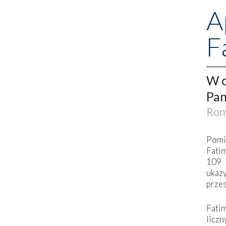
A
F
W o
Pan
Rom
Pomi
Fati
109 
ukaz
przes
Fati
liczn