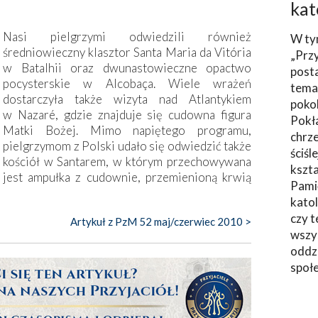
kat
Nasi pielgrzymi odwiedzili również
W ty
średniowieczny klasztor Santa Maria da Vitória
„Prz
w Batalhii oraz dwunastowieczne opactwo
post
pocysterskie w Alcobaça. Wiele wrażeń
tema
dostarczyła także wizyta nad Atlantykiem
poko
w Nazaré, gdzie znajduje się cudowna figura
Pokł
Matki Bożej. Mimo napiętego programu,
chrze
pielgrzymom z Polski udało się odwiedzić także
ściśl
kościół w Santarem, w którym przechowywana
kszta
jest ampułka z cudownie, przemienioną krwią
Pami
katol
czy t
Artykuł z PzM 52 maj/czerwiec 2010 >
wszys
oddzi
społ