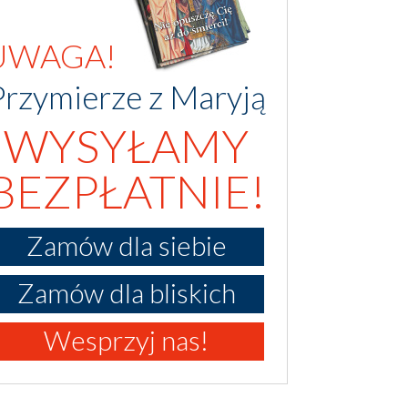
UWAGA!
Przymierze z Maryją
WYSYŁAMY
BEZPŁATNIE!
Zamów dla siebie
Zamów dla bliskich
Wesprzyj nas!