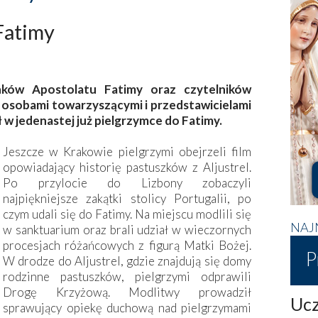
Fatimy
nków Apostolatu Fatimy oraz czytelników
 osobami towarzyszącymi i przedstawicielami
 w jedenastej już pielgrzymce do Fatimy.
Jeszcze w Krakowie pielgrzymi obejrzeli film
opowiadający historię pastuszków z Aljustrel.
Po przylocie do Lizbony zobaczyli
najpiękniejsze zakątki stolicy Portugalii, po
czym udali się do Fatimy. Na miejscu modlili się
NAJ
w sanktuarium oraz brali udział w wieczornych
procesjach różańcowych z figurą Matki Bożej.
P
W drodze do Aljustrel, gdzie znajdują się domy
rodzinne pastuszków, pielgrzymi odprawili
Drogę Krzyżową. Modlitwy prowadził
Ucz
sprawujący opiekę duchową nad pielgrzymami