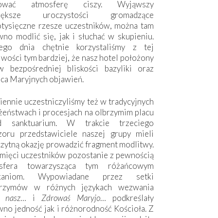
hować atmosferę ciszy. Wyjąwszy
większe uroczystości gromadzące
otysięczne rzesze uczestników, można tam
no modlić się, jak i słuchać w skupieniu.
ego dnia chętnie korzystaliśmy z tej
wości tym bardziej, że nasz hotel położony
w bezpośredniej bliskości bazyliki oraz
sca Maryjnych objawień.
ennie uczestniczyliśmy też w tradycyjnych
żeństwach i procesjach na olbrzymim placu
d sanktuarium. W trakcie trzeciego
zoru przedstawiciele naszej grupy mieli
zytną okazję prowadzić fragment modlitwy.
mięci uczestników pozostanie z pewnością
sfera towarzysząca tym różańcowym
tkaniom. Wypowiadane przez setki
grzymów w różnych językach wezwania
e nasz
… i
Zdrowaś Maryjo
… podkreślały
no jedność jak i różnorodność Kościoła. Z