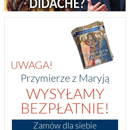
UWAGA!
Przymierze z Maryją
WYSYŁAMY
BEZPŁATNIE!
Zamów dla siebie