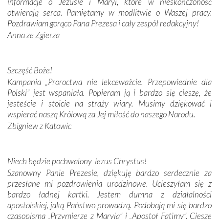
informacje o Jezusie i Maryi, które w nieskończoność
domy, w których żyli.
otwierają serca. Pamiętamy w modlitwie o Waszej pracy.
Pozdrawiam gorąco Pana Prezesa i cały zespół redakcyjny!
W miejscu objawień Matki Bożej zapaliliśmy świece
Anna ze Zgierza
przywiezione wraz z intencjami powierzonymi nam przez
Darczyńców w ramach akcji „Twoje światło w Fatimie”.
Podczas tej kilkudniowej wyprawy na każdym kroku
spotykaliśmy się z serdeczną otwartością
Szczęść Boże!
Portugalczyków. Podziwialiśmy ich ludową sztukę i
Kampania „Proroctwa nie lekceważcie. Przepowiednie dla
zwyczaje. Mimo że nasze kraje są od siebie bardzo
Polski” jest wspaniała. Popieram ją i bardzo się cieszę, że
oddalone, w żaden sposób nie czuliśmy się obco.
jesteście i stoicie na straży wiary. Musimy dziękować i
Sprawiła to oczywiście sama Matka Boża, ale też
wspierać naszą Królową za Jej miłość do naszego Narodu.
kulturowa bliskość biorąca swój początek w naszej
Zbigniew z Katowic
wspólnej wierze. Podczas wyjazdów do historycznych
miejsc, które znalazły się na trasie naszej pielgrzymki,
mieliśmy okazję przekonać się, że Maryja swoją opieką
Niech będzie pochwalony Jezus Chrystus!
otacza nie tylko nasz naród, lecz wszystkie nacje, które
Szanowny Panie Prezesie, dziękuję bardzo serdecznie za
się Jej ufnie oddają, a także każdą osobę, która zawierza
przesłane mi pozdrowienia urodzinowe. Ucieszyłam się z
Jej siebie oraz swych bliskich.
bardzo ładnej kartki. Jestem dumna z działalności
apostolskiej, jaką Państwo prowadzą. Podobają mi się bardzo
Dzieje Portugalii to również historia wierności Bogu i
czasopisma „Przymierze z Maryją” i „Apostoł Fatimy”. Cieszę