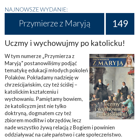
NAJNOWSZE WYDANIE:
149
Przymierze z Maryją
Uczmy i wychowujmy po katolicku!
W tym numerze „Przymierza z
Maryją” postanowiliśmy podjąć
tematykę edukacji młodych pokoleń
Polaków. Pokładamy nadzieję w
chrześcijańskim, czy też ściślej –
katolickim kształceniu i
wychowaniu. Pamiętamy bowiem,
że katolicyzm jest nie tylko
doktryną, dogmatem czy też
zbiorem modlitw i obrzędów, lecz
nade wszystko żywą relacją z Bogiem i powinien
oddziaływać na całe państwo i całe społeczeństwo.