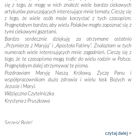
odstępstw, także w życiu władców. Trudne momenty w
się z tego, że mogę w nich znaleźć wiele bardzo ciekawych
wymiarze tak osobistym, jak i zbiorowym, przypominają o
artykułów poruszających interesujące mnie tematy. Cieszę się
konieczności ciągłego zabiegania o własną duszę i o łaskę
z tego, że wiele osób może korzystać z tych czasopism.
Opatrzności. Wierność przynosi pomyślność –
Pragnęłabym bardzo, aby wielu Polaków mogło zapoznać się z
przynajmniej w życiu duchowym. Odstępstwo owocuje
tymi ciekawymi gazetami.
nieszczęściem i śmiercią. Te uniwersalne prawdy
Bardzo serdecznie dziękuję za otrzymane ostatnio
przychodziły na myśl, gdy słuchaliśmy opowieści
„Przymierze z Maryją” i „Apostoła Fatimy”. Znalazłam w tych
przewodników o portugalskich monarchach i wodzach,
numerach wiele interesujących mnie zagadnień. Cieszę się z
zwycięskich bitwach i nieszczęśliwych losach grzesznych
tego, że te czasopisma mogą trafić do wielu rodzin w Polsce.
kochanków.
Pragnęłabym dalej otrzymywać te pisma.
Pozdrawiam Maryję Naszą Królową. Życzę Panu i
Byli tym razem pośród Apostołów Fatimy reprezentanci
współpracownikom dużo zdrowia i wielu łask Bożych w
każdego spośród żyjących pokoleń. Najmłodszy uczestnik
Jezusie i Maryi.
liczył sobie 13 lat, zaś senior, pan Zdzisław – już 94.
–
Wdzięczna Czytelniczka
Całe życie marzyłem, by tu przyjechać
– przyznał w
Krystyna z Pruszkowa
rozmowie.
Nasza pielgrzymka nie byłaby tak bogata w duchową treść
Szczęść Boże!
bez obecności duszpasterza – księdza Krzysztofa.
Oprócz zapewnienia nam możliwości codziennego
Bardzo dziękuję za przysyłanie mi „Przymierza z Maryją”. Jest
czytaj dalej >