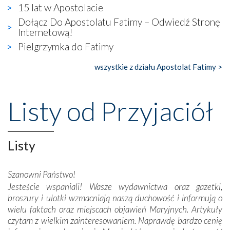
wierzących. Do czego to zmaganie może prowadzić,
15 lat w Apostolacie
widzieliśmy w urokliwym, niewielkim mieście Obidos,
Dołącz Do Apostolatu Fatimy – Odwiedź Stronę
gdzie w miejscu dawnego kościoła działa dzisiaj…
Internetową!
księgarnia.
Pielgrzymka do Fatimy
Nasze pielgrzymkowe wyprawy, których celem były
wszystkie z działu Apostolat Fatimy >
wspaniałe klasztory w miasteczku Alcobaça czy w Batalhi,
przeniosły nas do czasów, gdy świątynie bez wątpienia
wznoszono na chwałę Bożą, na przykład – w podzięce za
Listy od Przyjaciół
Opatrznościową pomoc w wygranej bitwie o
niepodległość kraju. Zachwyt budziła potężna, a zarazem
misterna architektura tych monumentalnych dzieł,
wspaniałe zdobienia, dbałość ich twórców o detale,
Listy
połączenie talentów z wytrwałością i pracowitością
budowniczych.
Szanowni Państwo!
Jesteście wspaniali! Wasze wydawnictwa oraz gazetki,
Podążyliśmy też śladami fatimskich wizjonerów – Łucji
broszury i ulotki wzmacniają naszą duchowość i informują o
dos Santos oraz świętych Hiacynty i Franciszka Marto.
wielu faktach oraz miejscach objawień Maryjnych. Artykuły
Modliliśmy się przy ich grobach. Odprawiliśmy Drogę
czytam z wielkim zainteresowaniem. Naprawdę bardzo cenię
Krzyżową w ich rodzinnych stronach, odwiedziliśmy