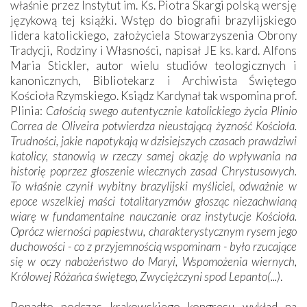
właśnie przez Instytut im. Ks. Piotra Skargi polską wersję
językową tej książki. Wstęp do biografii brazylijskiego
lidera katolickiego, założyciela Stowarzyszenia Obrony
Tradycji, Rodziny i Własności, napisał JE ks. kard. Alfons
Maria Stickler, autor wielu studiów teologicznych i
kanonicznych, Bibliotekarz i Archiwista Świętego
Kościoła Rzymskiego. Ksiądz Kardynał tak wspomina prof.
Plinia:
Całością swego autentycznie katolickiego życia Plinio
Correa de Oliveira potwierdza nieustającą żyzność Kościoła.
Trudności, jakie napotykają w dzisiejszych czasach prawdziwi
katolicy, stanowią w rzeczy samej okazję do wpływania na
historię poprzez głoszenie wiecznych zasad Chrystusowych.
To właśnie czynił wybitny brazylijski myśliciel, odważnie w
epoce wszelkiej maści totalitaryzmów głosząc niezachwianą
wiarę w fundamentalne nauczanie oraz instytucje Kościoła.
Oprócz wierności papiestwu, charakterystycznym rysem jego
duchowości - co z przyjemnością wspominam - było rzucające
się w oczy nabożeństwo do Maryi, Wspomożenia wiernych,
Królowej Różańca świętego, Zwyciężczyni spod Lepanto(...)
.
Ponadto podczas krakowskiego kongresu wykład na