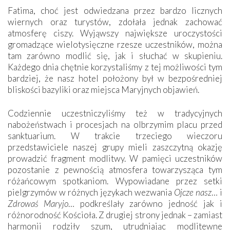
Fatima, choć jest odwiedzana przez bardzo licznych
wiernych oraz turystów, zdołała jednak zachować
atmosferę ciszy. Wyjąwszy największe uroczystości
gromadzące wielotysięczne rzesze uczestników, można
tam zarówno modlić się, jak i słuchać w skupieniu.
Każdego dnia chętnie korzystaliśmy z tej możliwości tym
bardziej, że nasz hotel położony był w bezpośredniej
bliskości bazyliki oraz miejsca Maryjnych objawień.
Codziennie uczestniczyliśmy też w tradycyjnych
nabożeństwach i procesjach na olbrzymim placu przed
sanktuarium. W trakcie trzeciego wieczoru
przedstawiciele naszej grupy mieli zaszczytną okazję
prowadzić fragment modlitwy. W pamięci uczestników
pozostanie z pewnością atmosfera towarzysząca tym
różańcowym spotkaniom. Wypowiadane przez setki
pielgrzymów w różnych językach wezwania
Ojcze nasz
… i
Zdrowaś Maryjo
… podkreślały zarówno jedność jak i
różnorodność Kościoła. Z drugiej strony jednak – zamiast
harmonii rodziły szum, utrudniając modlitewne