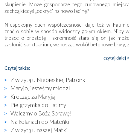
skupienie. Może gospodarze tego cudownego miejsca
zechcą kiedyś „odkryć” na nowo łacinę?
Niespokojny duch współczesności daje też w Fatimie
znać o sobie w sposób widoczny gołym okiem. Niby w
trosce o prostotę i skromność stara się on jak może
zasłonić sanktuarium, wznosząc wokół betonowe bryły, z
których niektóre nawet zostały poświęcone jako miejsca
katolickiego kultu. Tylko co wspólnego z żywą,
czytaj dalej >
autentyczną wiarą mogą mieć płaskie, szare bunkry albo
Czytaj także:
kaplice, w których Tabernakulum przypomina bardziej
skrzynkę na narzędzia? Albo co powiedzieć o ustawionym
Z wizytą u Niebieskiej Patronki
tuż przy nowej bazylice wielkim krzyżu, na którym
Maryjo, jesteśmy młodzi!
zamiast Chrystusa umieszczono dziwaczną postać jakby
Krocząc za Maryją
wyjętą ze starożytnych hieroglifów? W kulturowym
kontekście naszych czasów to raczej karykatura niż godny
Pielgrzymka do Fatimy
wizerunek Zbawiciela…
Walczmy o Bożą Sprawę!
Zatem nawet w bezpośrednim otoczeniu sanktuarium
Na kolanach do Mateńki
naocznie przekonaliśmy się, że wewnątrz Kościoła toczy
Z wizytą u naszej Matki
się ogromna walka o kształt katolicyzmu i o serca