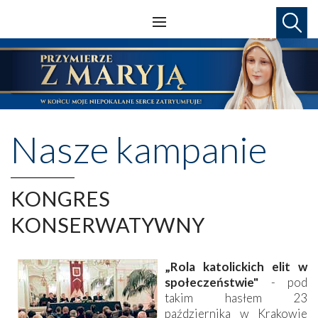
Nasze kampanie
KONGRES
KONSERWATYWNY
„Rola katolickich elit w
społeczeństwie"
- pod
takim hasłem 23
października w Krakowie