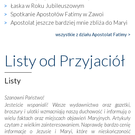
wierzących. Do czego to zmaganie może prowadzić,
Łaska w Roku Jubileuszowym
widzieliśmy w urokliwym, niewielkim mieście Obidos,
Spotkanie Apostołów Fatimy w Zawoi
gdzie w miejscu dawnego kościoła działa dzisiaj…
Apostolat jeszcze bardziej mnie zbliża do Maryi
księgarnia.
wszystkie z działu Apostolat Fatimy >
Nasze pielgrzymkowe wyprawy, których celem były
wspaniałe klasztory w miasteczku Alcobaça czy w Batalhi,
przeniosły nas do czasów, gdy świątynie bez wątpienia
Listy od Przyjaciół
wznoszono na chwałę Bożą, na przykład – w podzięce za
Opatrznościową pomoc w wygranej bitwie o
niepodległość kraju. Zachwyt budziła potężna, a zarazem
misterna architektura tych monumentalnych dzieł,
Listy
wspaniałe zdobienia, dbałość ich twórców o detale,
połączenie talentów z wytrwałością i pracowitością
Szanowni Państwo!
budowniczych.
Jesteście wspaniali! Wasze wydawnictwa oraz gazetki,
broszury i ulotki wzmacniają naszą duchowość i informują o
Podążyliśmy też śladami fatimskich wizjonerów – Łucji
wielu faktach oraz miejscach objawień Maryjnych. Artykuły
dos Santos oraz świętych Hiacynty i Franciszka Marto.
czytam z wielkim zainteresowaniem. Naprawdę bardzo cenię
Modliliśmy się przy ich grobach. Odprawiliśmy Drogę
informacje o Jezusie i Maryi, które w nieskończoność
Krzyżową w ich rodzinnych stronach, odwiedziliśmy