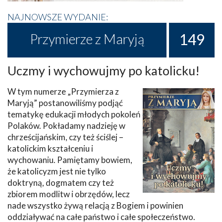
NAJNOWSZE WYDANIE:
149
Przymierze z Maryją
Uczmy i wychowujmy po katolicku!
W tym numerze „Przymierza z
Maryją” postanowiliśmy podjąć
tematykę edukacji młodych pokoleń
Polaków. Pokładamy nadzieję w
chrześcijańskim, czy też ściślej –
katolickim kształceniu i
wychowaniu. Pamiętamy bowiem,
że katolicyzm jest nie tylko
doktryną, dogmatem czy też
zbiorem modlitw i obrzędów, lecz
nade wszystko żywą relacją z Bogiem i powinien
oddziaływać na całe państwo i całe społeczeństwo.