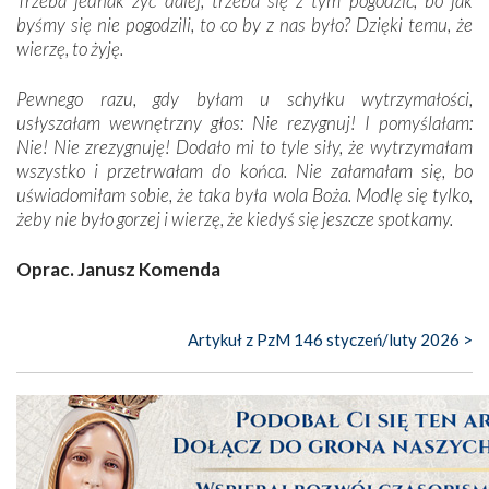
Trzeba jednak żyć dalej, trzeba się z tym pogodzić, bo jak
byśmy się nie pogodzili, to co by z nas było? Dzięki temu, że
wierzę, to żyję.
Pewnego razu, gdy byłam u schyłku wytrzymałości,
usłyszałam wewnętrzny głos: Nie rezygnuj! I pomyślałam:
Nie! Nie zrezygnuję! Dodało mi to tyle siły, że wytrzymałam
wszystko i przetrwałam do końca. Nie załamałam się, bo
uświadomiłam sobie, że taka była wola Boża. Modlę się tylko,
żeby nie było gorzej i wierzę, że kiedyś się jeszcze spotkamy.
Oprac. Janusz Komenda
Artykuł z PzM 146 styczeń/luty 2026 >