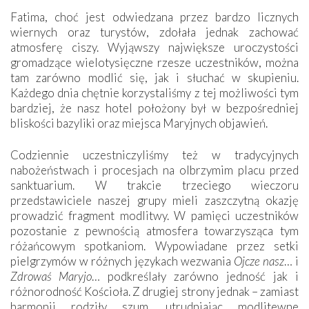
Fatima, choć jest odwiedzana przez bardzo licznych
wiernych oraz turystów, zdołała jednak zachować
atmosferę ciszy. Wyjąwszy największe uroczystości
gromadzące wielotysięczne rzesze uczestników, można
tam zarówno modlić się, jak i słuchać w skupieniu.
Każdego dnia chętnie korzystaliśmy z tej możliwości tym
bardziej, że nasz hotel położony był w bezpośredniej
bliskości bazyliki oraz miejsca Maryjnych objawień.
Codziennie uczestniczyliśmy też w tradycyjnych
nabożeństwach i procesjach na olbrzymim placu przed
sanktuarium. W trakcie trzeciego wieczoru
przedstawiciele naszej grupy mieli zaszczytną okazję
prowadzić fragment modlitwy. W pamięci uczestników
pozostanie z pewnością atmosfera towarzysząca tym
różańcowym spotkaniom. Wypowiadane przez setki
pielgrzymów w różnych językach wezwania
Ojcze nasz
… i
Zdrowaś Maryjo
… podkreślały zarówno jedność jak i
różnorodność Kościoła. Z drugiej strony jednak – zamiast
harmonii rodziły szum, utrudniając modlitewne