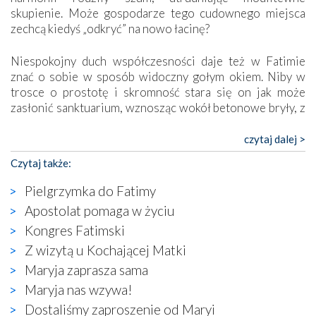
skupienie. Może gospodarze tego cudownego miejsca
zechcą kiedyś „odkryć” na nowo łacinę?
Niespokojny duch współczesności daje też w Fatimie
znać o sobie w sposób widoczny gołym okiem. Niby w
trosce o prostotę i skromność stara się on jak może
zasłonić sanktuarium, wznosząc wokół betonowe bryły, z
których niektóre nawet zostały poświęcone jako miejsca
katolickiego kultu. Tylko co wspólnego z żywą,
czytaj dalej >
autentyczną wiarą mogą mieć płaskie, szare bunkry albo
Czytaj także:
kaplice, w których Tabernakulum przypomina bardziej
skrzynkę na narzędzia? Albo co powiedzieć o ustawionym
Pielgrzymka do Fatimy
tuż przy nowej bazylice wielkim krzyżu, na którym
Apostolat pomaga w życiu
zamiast Chrystusa umieszczono dziwaczną postać jakby
Kongres Fatimski
wyjętą ze starożytnych hieroglifów? W kulturowym
kontekście naszych czasów to raczej karykatura niż godny
Z wizytą u Kochającej Matki
wizerunek Zbawiciela…
Maryja zaprasza sama
Zatem nawet w bezpośrednim otoczeniu sanktuarium
Maryja nas wzywa!
naocznie przekonaliśmy się, że wewnątrz Kościoła toczy
Dostaliśmy zaproszenie od Maryi
się ogromna walka o kształt katolicyzmu i o serca