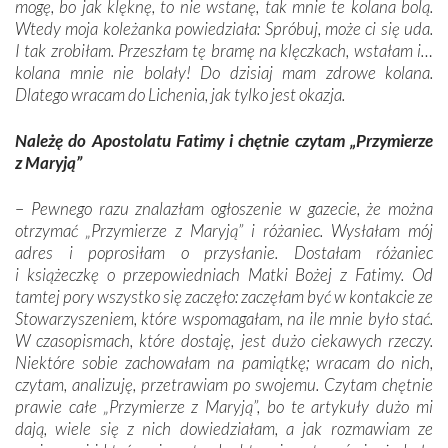
mogę, bo jak klęknę, to nie wstanę, tak mnie te kolana bolą.
Wtedy moja koleżanka powiedziała: Spróbuj, może ci się uda.
I tak zrobiłam. Przeszłam tę bramę na klęczkach, wstałam i…
kolana mnie nie bolały! Do dzisiaj mam zdrowe kolana.
Dlatego wracam do Lichenia, jak tylko jest okazja.
Należę do Apostolatu Fatimy i chętnie czytam „Przymierze
z Maryją”
–
Pewnego razu znalazłam ogłoszenie w gazecie, że można
otrzymać „Przymierze z Maryją” i różaniec. Wysłałam mój
adres i poprosiłam o przysłanie. Dostałam różaniec
i książeczkę o przepowiedniach Matki Bożej z Fatimy. Od
tamtej pory wszystko się zaczęło: zaczęłam być w kontakcie ze
Stowarzyszeniem, które wspomagałam, na ile mnie było stać.
W czasopismach, które dostaję, jest dużo ciekawych rzeczy.
Niektóre sobie zachowałam na pamiątkę; wracam do nich,
czytam, analizuję, przetrawiam po swojemu. Czytam chętnie
prawie całe „Przymierze z Maryją”, bo te artykuły dużo mi
dają, wiele się z nich dowiedziałam, a jak rozmawiam ze