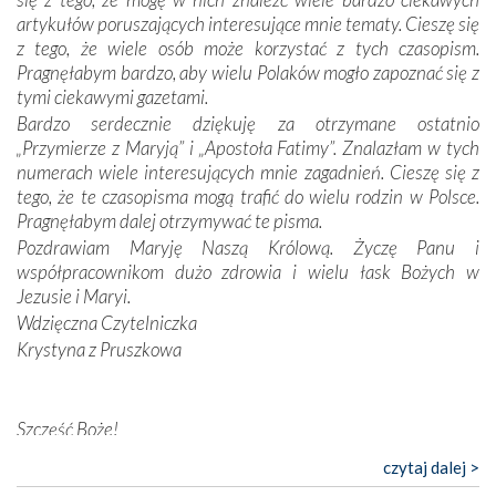
odstępstw, także w życiu władców. Trudne momenty w
artykułów poruszających interesujące mnie tematy. Cieszę się
wymiarze tak osobistym, jak i zbiorowym, przypominają o
z tego, że wiele osób może korzystać z tych czasopism.
konieczności ciągłego zabiegania o własną duszę i o łaskę
Pragnęłabym bardzo, aby wielu Polaków mogło zapoznać się z
Opatrzności. Wierność przynosi pomyślność –
tymi ciekawymi gazetami.
przynajmniej w życiu duchowym. Odstępstwo owocuje
Bardzo serdecznie dziękuję za otrzymane ostatnio
nieszczęściem i śmiercią. Te uniwersalne prawdy
„Przymierze z Maryją” i „Apostoła Fatimy”. Znalazłam w tych
przychodziły na myśl, gdy słuchaliśmy opowieści
numerach wiele interesujących mnie zagadnień. Cieszę się z
przewodników o portugalskich monarchach i wodzach,
tego, że te czasopisma mogą trafić do wielu rodzin w Polsce.
zwycięskich bitwach i nieszczęśliwych losach grzesznych
Pragnęłabym dalej otrzymywać te pisma.
kochanków.
Pozdrawiam Maryję Naszą Królową. Życzę Panu i
współpracownikom dużo zdrowia i wielu łask Bożych w
Byli tym razem pośród Apostołów Fatimy reprezentanci
Jezusie i Maryi.
każdego spośród żyjących pokoleń. Najmłodszy uczestnik
Wdzięczna Czytelniczka
liczył sobie 13 lat, zaś senior, pan Zdzisław – już 94.
–
Krystyna z Pruszkowa
Całe życie marzyłem, by tu przyjechać
– przyznał w
rozmowie.
Nasza pielgrzymka nie byłaby tak bogata w duchową treść
Szczęść Boże!
bez obecności duszpasterza – księdza Krzysztofa.
Bardzo dziękuję za przysyłanie mi „Przymierza z Maryją”. Jest
czytaj dalej >
Oprócz zapewnienia nam możliwości codziennego
to pismo, które bardzo sobie cenię i szanuję. Redagujecie