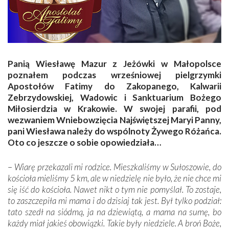
Panią Wiesławę Mazur z Jeżówki w Małopolsce
poznałem podczas wrześniowej pielgrzymki
Apostołów Fatimy do Zakopanego, Kalwarii
Zebrzydowskiej, Wadowic i Sanktuarium Bożego
Miłosierdzia w Krakowie. W swojej parafii, pod
wezwaniem Wniebowzięcia Najświętszej Maryi Panny,
pani Wiesława należy do wspólnoty Żywego Różańca.
Oto co jeszcze o sobie opowiedziała…
–
Wiarę przekazali mi rodzice. Mieszkaliśmy w Sułoszowie, do
kościoła mieliśmy 5 km, ale w niedzielę nie było, że nie chce mi
się iść do kościoła. Nawet nikt o tym nie pomyślał. To zostaje,
to zaszczepiła mi mama i do dzisiaj tak jest. Był tylko podział:
tato szedł na siódmą, ja na dziewiątą, a mama na sumę, bo
każdy miał jakieś obowiązki. Takie były niedziele. A broń Boże,