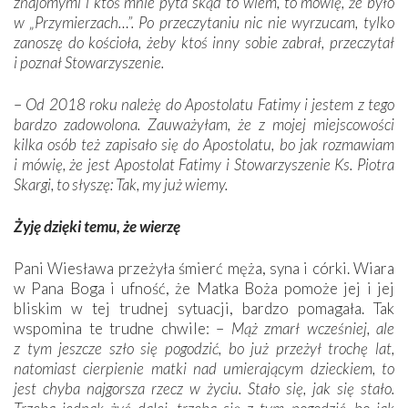
znajomymi i ktoś mnie pyta skąd to wiem, to mówię, że było
w „Przymierzach…”. Po przeczytaniu nic nie wyrzucam, tylko
zanoszę do kościoła, żeby ktoś inny sobie zabrał, przeczytał
i poznał Stowarzyszenie.
–
Od 2018 roku należę do Apostolatu Fatimy i jestem z tego
bardzo zadowolona. Zauważyłam, że z mojej miejscowości
kilka osób też zapisało się do Apostolatu, bo jak rozmawiam
i mówię, że jest Apostolat Fatimy i Stowarzyszenie Ks. Piotra
Skargi, to słyszę: Tak, my już wiemy.
Żyję dzięki temu, że wierzę
Pani Wiesława przeżyła śmierć męża, syna i córki. Wiara
w Pana Boga i ufność, że Matka Boża pomoże jej i jej
bliskim w tej trudnej sytuacji, bardzo pomagała. Tak
wspomina te trudne chwile: –
Mąż zmarł wcześniej, ale
z tym jeszcze szło się pogodzić, bo już przeżył trochę lat,
natomiast cierpienie matki nad umierającym dzieckiem, to
jest chyba najgorsza rzecz w życiu. Stało się, jak się stało.