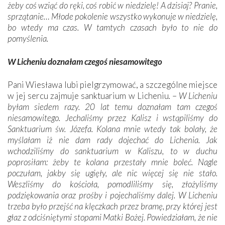
żeby coś wziąć do ręki, coś robić w niedzielę! A dzisiaj? Pranie,
sprzątanie… Młode pokolenie wszystko wykonuje w niedzielę,
bo wtedy ma czas. W tamtych czasach było to nie do
pomyślenia.
W Licheniu doznałam czegoś niesamowitego
Pani Wiesława lubi pielgrzymować, a szczególne miejsce
w jej sercu zajmuje sanktuarium w Licheniu
.
–
W Licheniu
byłam siedem razy. 20 lat temu doznałam tam czegoś
niesamowitego. Jechaliśmy przez Kalisz i wstąpiliśmy do
Sanktuarium św. Józefa. Kolana mnie wtedy tak bolały, że
myślałam iż nie dam rady dojechać do Lichenia. Jak
wchodziliśmy do sanktuarium w Kaliszu, to w duchu
poprosiłam: żeby te kolana przestały mnie boleć. Nagle
poczułam, jakby się ugięły, ale nic więcej się nie stało.
Weszliśmy do kościoła, pomodliliśmy się, złożyliśmy
podziękowania oraz prośby i pojechaliśmy dalej. W Licheniu
trzeba było przejść na klęczkach przez bramę, przy której jest
głaz z odciśniętymi stopami Matki Bożej. Powiedziałam, że nie