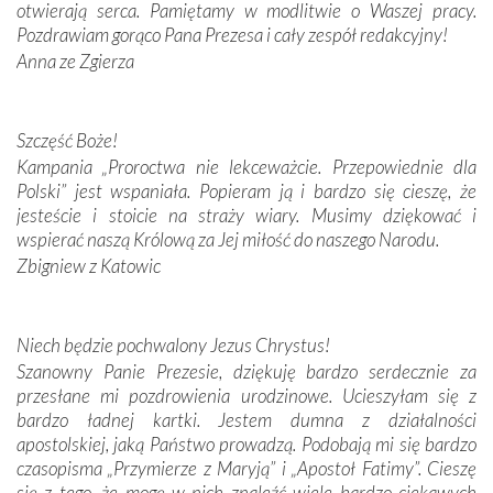
otwierają serca. Pamiętamy w modlitwie o Waszej pracy.
domy, w których żyli.
Pozdrawiam gorąco Pana Prezesa i cały zespół redakcyjny!
Anna ze Zgierza
W miejscu objawień Matki Bożej zapaliliśmy świece
przywiezione wraz z intencjami powierzonymi nam przez
Darczyńców w ramach akcji „Twoje światło w Fatimie”.
Podczas tej kilkudniowej wyprawy na każdym kroku
Szczęść Boże!
spotykaliśmy się z serdeczną otwartością
Kampania „Proroctwa nie lekceważcie. Przepowiednie dla
Portugalczyków. Podziwialiśmy ich ludową sztukę i
Polski” jest wspaniała. Popieram ją i bardzo się cieszę, że
zwyczaje. Mimo że nasze kraje są od siebie bardzo
jesteście i stoicie na straży wiary. Musimy dziękować i
oddalone, w żaden sposób nie czuliśmy się obco.
wspierać naszą Królową za Jej miłość do naszego Narodu.
Sprawiła to oczywiście sama Matka Boża, ale też
Zbigniew z Katowic
kulturowa bliskość biorąca swój początek w naszej
wspólnej wierze. Podczas wyjazdów do historycznych
miejsc, które znalazły się na trasie naszej pielgrzymki,
Niech będzie pochwalony Jezus Chrystus!
mieliśmy okazję przekonać się, że Maryja swoją opieką
Szanowny Panie Prezesie, dziękuję bardzo serdecznie za
otacza nie tylko nasz naród, lecz wszystkie nacje, które
przesłane mi pozdrowienia urodzinowe. Ucieszyłam się z
się Jej ufnie oddają, a także każdą osobę, która zawierza
bardzo ładnej kartki. Jestem dumna z działalności
Jej siebie oraz swych bliskich.
apostolskiej, jaką Państwo prowadzą. Podobają mi się bardzo
czasopisma „Przymierze z Maryją” i „Apostoł Fatimy”. Cieszę
Dzieje Portugalii to również historia wierności Bogu i
się z tego, że mogę w nich znaleźć wiele bardzo ciekawych