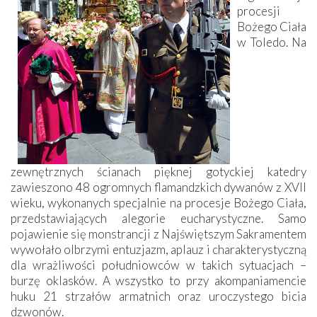
procesji
Bożego Ciała
w Toledo. Na
zewnętrznych ścianach pięknej gotyckiej katedry
zawieszono 48 ogromnych flamandzkich dywanów z XVII
wieku, wykonanych specjalnie na procesje Bożego Ciała,
przedstawiających alegorie eucharystyczne. Samo
pojawienie się monstrancji z Najświętszym Sakramentem
wywołało olbrzymi entuzjazm, aplauz i charakterystyczną
dla wrażliwości południowców w takich sytuacjach –
burzę oklasków. A wszystko to przy akompaniamencie
huku 21 strzałów armatnich oraz uroczystego bicia
dzwonów.