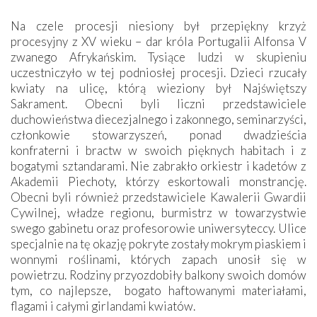
Na czele procesji niesiony był przepiękny krzyż
procesyjny z XV wieku – dar króla Portugalii Alfonsa V
zwanego Afrykańskim. Tysiące ludzi w skupieniu
uczestniczyło w tej podniosłej procesji. Dzieci rzucały
kwiaty na ulicę, którą wieziony był Najświętszy
Sakrament. Obecni byli liczni przedstawiciele
duchowieństwa diecezjalnego i zakonnego, seminarzyści,
członkowie stowarzyszeń, ponad dwadzieścia
konfraterni i bractw w swoich pięknych habitach i z
bogatymi sztandarami. Nie zabrakło orkiestr i kadetów z
Akademii Piechoty, którzy eskortowali monstrancję.
Obecni byli również przedstawiciele Kawalerii Gwardii
Cywilnej, władze regionu, burmistrz w towarzystwie
swego gabinetu oraz profesorowie uniwersyteccy. Ulice
specjalnie na tę okazję pokryte zostały mokrym piaskiem i
wonnymi roślinami, których zapach unosił się w
powietrzu. Rodziny przyozdobiły balkony swoich domów
tym, co najlepsze, bogato haftowanymi materiałami,
flagami i całymi girlandami kwiatów.