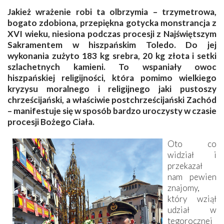
Jakież wrażenie robi ta olbrzymia – trzymetrowa,
bogato zdobiona, przepiękna gotycka monstrancja z
XVI wieku, niesiona podczas procesji z Najświętszym
Sakramentem w hiszpańskim Toledo. Do jej
wykonania zużyto 183 kg srebra, 20 kg złota i setki
szlachetnych kamieni. To wspaniały owoc
hiszpańskiej religijności, która pomimo wielkiego
kryzysu moralnego i religijnego jaki pustoszy
chrześcijański, a właściwie postchrześcijański Zachód
– manifestuje się w sposób bardzo uroczysty w czasie
procesji Bożego Ciała.
Oto co
widział i
przekazał
nam pewien
znajomy,
który wziął
udział w
tegorocznej