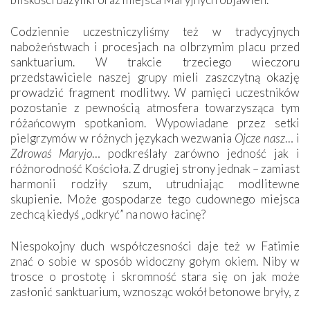
Codziennie uczestniczyliśmy też w tradycyjnych
nabożeństwach i procesjach na olbrzymim placu przed
sanktuarium. W trakcie trzeciego wieczoru
przedstawiciele naszej grupy mieli zaszczytną okazję
prowadzić fragment modlitwy. W pamięci uczestników
pozostanie z pewnością atmosfera towarzysząca tym
różańcowym spotkaniom. Wypowiadane przez setki
pielgrzymów w różnych językach wezwania
Ojcze nasz
… i
Zdrowaś Maryjo
… podkreślały zarówno jedność jak i
różnorodność Kościoła. Z drugiej strony jednak – zamiast
harmonii rodziły szum, utrudniając modlitewne
skupienie. Może gospodarze tego cudownego miejsca
zechcą kiedyś „odkryć” na nowo łacinę?
Niespokojny duch współczesności daje też w Fatimie
znać o sobie w sposób widoczny gołym okiem. Niby w
trosce o prostotę i skromność stara się on jak może
zasłonić sanktuarium, wznosząc wokół betonowe bryły, z
których niektóre nawet zostały poświęcone jako miejsca