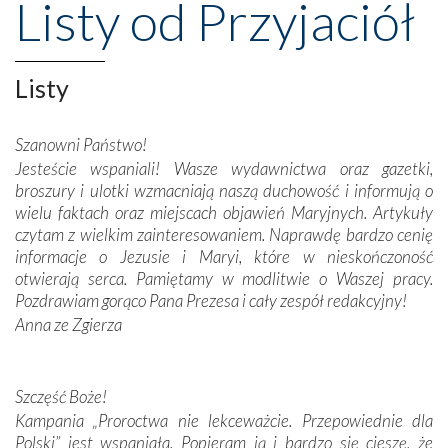
Listy od Przyjaciół
wznoszono na chwałę Bożą, na przykład – w podzięce za
Opatrznościową pomoc w wygranej bitwie o
niepodległość kraju. Zachwyt budziła potężna, a zarazem
misterna architektura tych monumentalnych dzieł,
Listy
wspaniałe zdobienia, dbałość ich twórców o detale,
połączenie talentów z wytrwałością i pracowitością
Szanowni Państwo!
budowniczych.
Jesteście wspaniali! Wasze wydawnictwa oraz gazetki,
broszury i ulotki wzmacniają naszą duchowość i informują o
Podążyliśmy też śladami fatimskich wizjonerów – Łucji
wielu faktach oraz miejscach objawień Maryjnych. Artykuły
dos Santos oraz świętych Hiacynty i Franciszka Marto.
czytam z wielkim zainteresowaniem. Naprawdę bardzo cenię
Modliliśmy się przy ich grobach. Odprawiliśmy Drogę
informacje o Jezusie i Maryi, które w nieskończoność
Krzyżową w ich rodzinnych stronach, odwiedziliśmy
otwierają serca. Pamiętamy w modlitwie o Waszej pracy.
domy, w których żyli.
Pozdrawiam gorąco Pana Prezesa i cały zespół redakcyjny!
Anna ze Zgierza
W miejscu objawień Matki Bożej zapaliliśmy świece
przywiezione wraz z intencjami powierzonymi nam przez
Darczyńców w ramach akcji „Twoje światło w Fatimie”.
Podczas tej kilkudniowej wyprawy na każdym kroku
Szczęść Boże!
spotykaliśmy się z serdeczną otwartością
Kampania „Proroctwa nie lekceważcie. Przepowiednie dla
Portugalczyków. Podziwialiśmy ich ludową sztukę i
Polski” jest wspaniała. Popieram ją i bardzo się cieszę, że