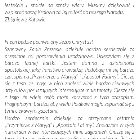
zwyczaje. Mimo że nasze kraje są od siebie bardzo
jesteście i stoicie na straży wiary. Musimy dziękować i
oddalone, w żaden sposób nie czuliśmy się obco.
wspierać naszą Królową za Jej miłość do naszego Narodu.
Sprawiła to oczywiście sama Matka Boża, ale też
Zbigniew z Katowic
kulturowa bliskość biorąca swój początek w naszej
wspólnej wierze. Podczas wyjazdów do historycznych
miejsc, które znalazły się na trasie naszej pielgrzymki,
Niech będzie pochwalony Jezus Chrystus!
mieliśmy okazję przekonać się, że Maryja swoją opieką
Szanowny Panie Prezesie, dziękuję bardzo serdecznie za
otacza nie tylko nasz naród, lecz wszystkie nacje, które
przesłane mi pozdrowienia urodzinowe. Ucieszyłam się z
się Jej ufnie oddają, a także każdą osobę, która zawierza
bardzo ładnej kartki. Jestem dumna z działalności
Jej siebie oraz swych bliskich.
apostolskiej, jaką Państwo prowadzą. Podobają mi się bardzo
czasopisma „Przymierze z Maryją” i „Apostoł Fatimy”. Cieszę
Dzieje Portugalii to również historia wierności Bogu i
się z tego, że mogę w nich znaleźć wiele bardzo ciekawych
odstępstw, także w życiu władców. Trudne momenty w
artykułów poruszających interesujące mnie tematy. Cieszę się
wymiarze tak osobistym, jak i zbiorowym, przypominają o
z tego, że wiele osób może korzystać z tych czasopism.
konieczności ciągłego zabiegania o własną duszę i o łaskę
Pragnęłabym bardzo, aby wielu Polaków mogło zapoznać się z
Opatrzności. Wierność przynosi pomyślność –
tymi ciekawymi gazetami.
przynajmniej w życiu duchowym. Odstępstwo owocuje
Bardzo serdecznie dziękuję za otrzymane ostatnio
nieszczęściem i śmiercią. Te uniwersalne prawdy
„Przymierze z Maryją” i „Apostoła Fatimy”. Znalazłam w tych
przychodziły na myśl, gdy słuchaliśmy opowieści
numerach wiele interesujących mnie zagadnień. Cieszę się z
przewodników o portugalskich monarchach i wodzach,
tego, że te czasopisma mogą trafić do wielu rodzin w Polsce.