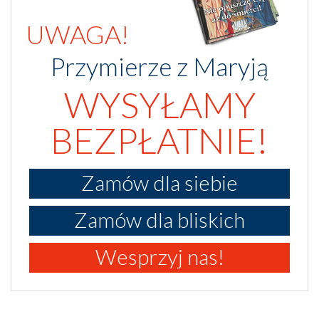
UWAGA!
Przymierze z Maryją
WYSYŁAMY
BEZPŁATNIE!
Zamów dla siebie
Zamów dla bliskich
Wesprzyj nas!