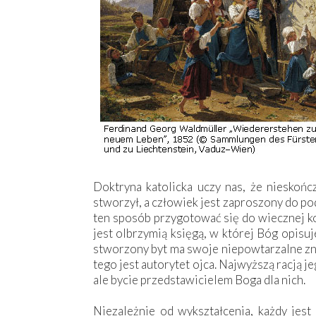
Doktryna katolicka uczy nas, że nieskońc
stworzył, a człowiek jest zaproszony do pod
ten sposób przygotować się do wiecznej k
jest olbrzymią księgą, w której Bóg opis
stworzony byt ma swoje niepowtarzalne zn
tego jest autorytet ojca. Najwyższą racją j
ale bycie przedstawicielem Boga dla nich.
Niezależnie od wykształcenia, każdy jes