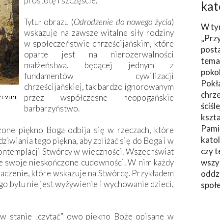
prostotę i szczęście.
kat
Tytuł obrazu (
Odrodzenie do nowego życia
)
W ty
wskazuje na zawsze witalne siły rodziny
„Prz
w społeczeństwie chrześcijańskim, które
post
oparte jest na nierozerwalności
tema
małżeństwa, będącej jednym z
poko
fundamentów cywilizacji
Pokł
chrześcijańskiej, tak bardzo ­ignorowanym
chrze
przez współczesne neopogańskie
ściśl
barbarzyństwo.
kszta
Pami
zone piękno Boga odbija się w rzeczach, które
katol
ziwiania tego piękna, aby zbliżać się do Boga i w
czy t
ontemplacji Stwórcy w wieczności. Wszechświat
uje swoje nieskończone cudowności. W nim każdy
wszys
aczenie, które wskazuje na Stwórcę. Przykładem
oddzi
ego bytu nie jest wyżywienie i wychowanie dzieci,
społ
t w stanie „czytać” owo piękno Boże opisane w