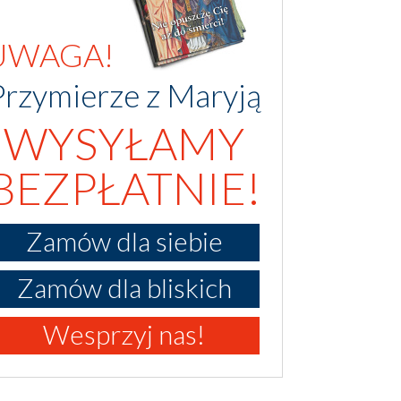
UWAGA!
Przymierze z Maryją
WYSYŁAMY
BEZPŁATNIE!
Zamów dla siebie
Zamów dla bliskich
Wesprzyj nas!