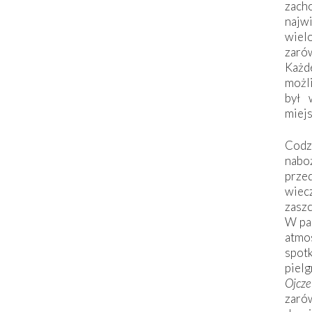
zac
naj
wiel
zarów
Każd
możli
był 
miej
Codzi
nabo
prze
wiec
zaszc
W pa
atmo
spo
piel
Ojcz
zarów