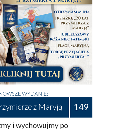
NOWSZE WYDANIE:
149
rzymierze z Maryją
my i wychowujmy po