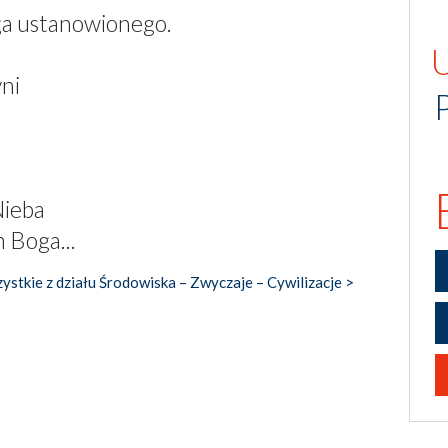
ga ustanowionego.
yni
Nieba
 Boga...
ystkie z działu Środowiska – Zwyczaje – Cywilizacje >