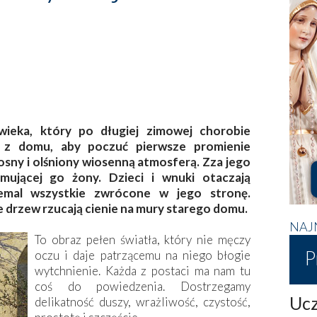
ieka, który po długiej zimowej chorobie
 z domu, aby poczuć pierwsze promienie
osny i olśniony wiosenną atmosferą. Zza jego
mującej go żony. Dzieci i wnuki otaczają
iemal wszystkie zwrócone w jego stronę.
 drzew rzucają cienie na mury starego domu.
NAJ
To obraz pełen światła, który nie męczy
P
oczu i daje patrzącemu na niego błogie
wytchnienie. Każda z postaci ma nam tu
coś do powiedzenia. Dostrzegamy
Ucz
delikatność duszy, wrażliwość, czystość,