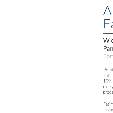
A
F
W o
Pan
Rom
Pomi
Fati
109 
ukaz
przes
Fati
liczn