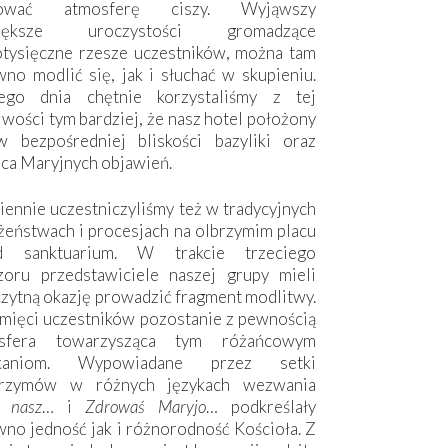
hować atmosferę ciszy. Wyjąwszy
większe uroczystości gromadzące
otysięczne rzesze uczestników, można tam
no modlić się, jak i słuchać w skupieniu.
ego dnia chętnie korzystaliśmy z tej
wości tym bardziej, że nasz hotel położony
w bezpośredniej bliskości bazyliki oraz
sca Maryjnych objawień.
ennie uczestniczyliśmy też w tradycyjnych
żeństwach i procesjach na olbrzymim placu
d sanktuarium. W trakcie trzeciego
zoru przedstawiciele naszej grupy mieli
zytną okazję prowadzić fragment modlitwy.
mięci uczestników pozostanie z pewnością
sfera towarzysząca tym różańcowym
tkaniom. Wypowiadane przez setki
grzymów w różnych językach wezwania
e nasz
… i
Zdrowaś Maryjo
… podkreślały
no jedność jak i różnorodność Kościoła. Z