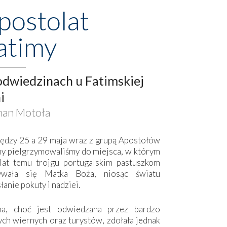
postolat
atimy
dwiedzinach u Fatimskiej
i
an Motoła
ędzy 25 a 29 maja wraz z grupą Apostołów
my pielgrzymowaliśmy do miejsca, w którym
lat temu trojgu portugalskim pastuszkom
ywała się Matka Boża, niosąc światu
łanie pokuty i nadziei.
ma, choć jest odwiedzana przez bardzo
ych wiernych oraz turystów, zdołała jednak