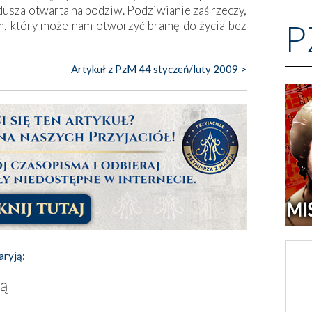
usza otwarta na podziw. Podziwianie zaś rzeczy,
P
em, który może nam otworzyć bramę do życia bez
Artykuł z PzM 44 styczeń/luty 2009 >
aryją:
łą