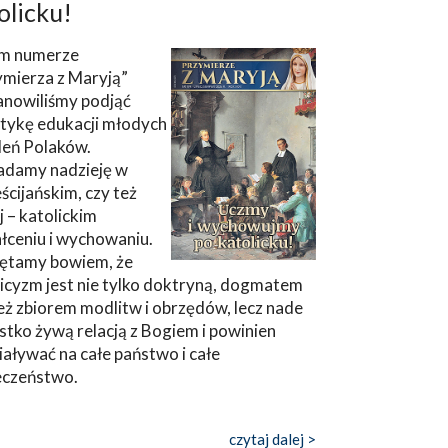
olicku!
m numerze
ymierza z Maryją”
anowiliśmy podjąć
tykę edukacji młodych
leń Polaków.
adamy nadzieję w
ścijańskim, czy też
ej – katolickim
łceniu i wychowaniu.
ętamy bowiem, że
icyzm jest nie tylko doktryną, dogmatem
eż zbiorem modlitw i obrzędów, lecz nade
tko żywą relacją z Bogiem i powinien
aływać na całe państwo i całe
eczeństwo.
czytaj dalej >