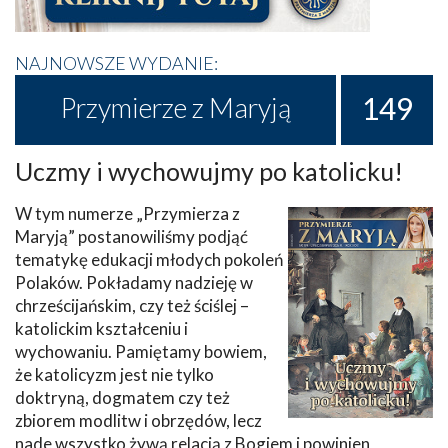
NAJNOWSZE WYDANIE:
149
Przymierze z Maryją
Uczmy i wychowujmy po katolicku!
W tym numerze „Przymierza z
Maryją” postanowiliśmy podjąć
tematykę edukacji młodych pokoleń
Polaków. Pokładamy nadzieję w
chrześcijańskim, czy też ściślej –
katolickim kształceniu i
wychowaniu. Pamiętamy bowiem,
że katolicyzm jest nie tylko
doktryną, dogmatem czy też
zbiorem modlitw i obrzędów, lecz
nade wszystko żywą relacją z Bogiem i powinien