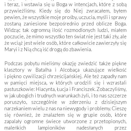
i teraz, i wstawia się u Boga w intencjach, które z sobą
przywieźliśmy. Kiedy się do Niej zwracałem, byłem
pewien, że wszystkie moje prośby, uczucia, myśli i sprawy
zostaną zaniesione bezpośrednio przed oblicze Boga.
Widząc tak ogromną ilość rozmodlonych ludzi, miałem
poczucie, że mimo wszystko ten świat nie jest taki zły, ale
że wciąż jest wiele osób, które całkowicie zawierzyły się
Maryi i z Nią chcą iść drogą do zbawienia.
Podczas pobytu mieliśmy okazję zwiedzić także piękne
klasztory w Batalha i Alcobaça ukazujące wielkość
i piękno cywilizacji chrześcijańskiej. Ale też zapadły nam
w pamięci miejsca, w których urodzili się i wzrastali
pastuszkowie: Hiacynta, Łucja i Franciszek. Zobaczyliśmy,
w jak ubogich i trudnych warunkach żyli, i to nas szczerze
poruszyło, szczególnie w zderzeniu z dzisiejszym
narzekaniem wielu z nas na niewygody i problemy. Cieszę
się również, że znalazłem się w grupie osób, które
zapalały ogromne świece utworzone z przetopionych,
maleńkich lampioników nadesłanych przez