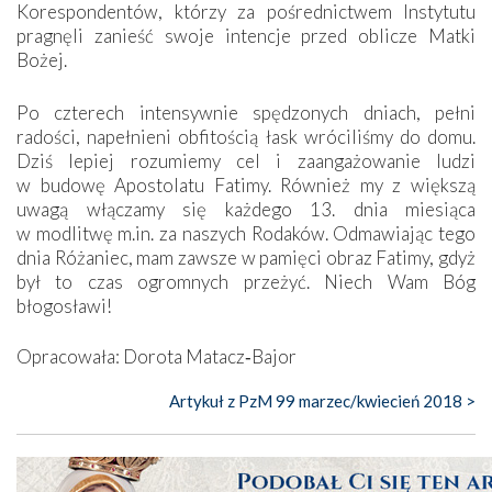
Korespondentów, którzy za pośrednictwem Instytutu
pragnęli zanieść swoje intencje przed oblicze Matki
Bożej.
Po czterech intensywnie spędzonych dniach, pełni
radości, napełnieni obfitością łask wróciliśmy do domu.
Dziś lepiej rozumiemy cel i zaangażowanie ludzi
w budowę Apostolatu Fatimy. Również my z większą
uwagą włączamy się każdego 13. dnia miesiąca
w modlitwę m.in. za naszych Rodaków. Odmawiając tego
dnia Różaniec, mam zawsze w pamięci obraz Fatimy, gdyż
był to czas ogromnych przeżyć. Niech Wam Bóg
błogosławi!
Opracowała: Dorota Matacz‑Bajor
Artykuł z PzM 99 marzec/kwiecień 2018 >