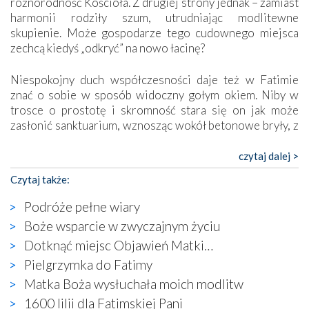
różnorodność Kościoła. Z drugiej strony jednak – zamiast
harmonii rodziły szum, utrudniając modlitewne
skupienie. Może gospodarze tego cudownego miejsca
zechcą kiedyś „odkryć” na nowo łacinę?
Niespokojny duch współczesności daje też w Fatimie
znać o sobie w sposób widoczny gołym okiem. Niby w
trosce o prostotę i skromność stara się on jak może
zasłonić sanktuarium, wznosząc wokół betonowe bryły, z
których niektóre nawet zostały poświęcone jako miejsca
katolickiego kultu. Tylko co wspólnego z żywą,
czytaj dalej >
autentyczną wiarą mogą mieć płaskie, szare bunkry albo
Czytaj także:
kaplice, w których Tabernakulum przypomina bardziej
skrzynkę na narzędzia? Albo co powiedzieć o ustawionym
Podróże pełne wiary
tuż przy nowej bazylice wielkim krzyżu, na którym
Boże wsparcie w zwyczajnym życiu
zamiast Chrystusa umieszczono dziwaczną postać jakby
Dotknąć miejsc Objawień Matki…
wyjętą ze starożytnych hieroglifów? W kulturowym
kontekście naszych czasów to raczej karykatura niż godny
Pielgrzymka do Fatimy
wizerunek Zbawiciela…
Matka Boża wysłuchała moich modlitw
Zatem nawet w bezpośrednim otoczeniu sanktuarium
1600 lilii dla Fatimskiej Pani
naocznie przekonaliśmy się, że wewnątrz Kościoła toczy