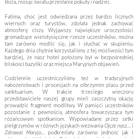
Boża, niosąc światu przesłanie pokuty i nadziei.
Fatima, choć jest odwiedzana przez bardzo licznych
wiernych oraz turystów, zdołała jednak zachować
atmosferę ciszy. Wyjąwszy największe uroczystości
gromadzące wielotysięczne rzesze uczestników, można
tam zarówno modlić się, jak i słuchać w skupieniu.
Każdego dnia chętnie korzystaliśmy z tej możliwości tym
bardziej, że nasz hotel położony był w bezpośredniej
bliskości bazyliki oraz miejsca Maryjnych objawień.
Codziennie uczestniczyliśmy też w tradycyjnych
nabożeństwach i procesjach na olbrzymim placu przed
sanktuarium. W trakcie trzeciego wieczoru
przedstawiciele naszej grupy mieli zaszczytną okazję
prowadzić fragment modlitwy. W pamięci uczestników
pozostanie z pewnością atmosfera towarzysząca tym
różańcowym spotkaniom. Wypowiadane przez setki
pielgrzymów w różnych językach wezwania
Ojcze nasz
… i
Zdrowaś Maryjo
… podkreślały zarówno jedność jak i