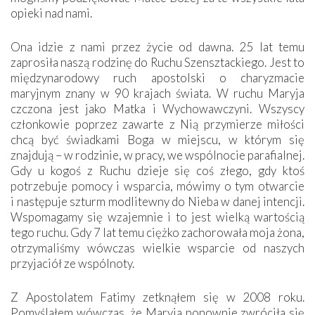
opieki nad nami.
Ona idzie z nami przez życie od dawna. 25 lat temu
zaprosiła naszą rodzinę do Ruchu Szensztackiego. Jest to
międzynarodowy ruch apostolski o charyzmacie
maryjnym znany w 90 krajach świata. W ruchu Maryja
czczona jest jako Matka i Wychowawczyni. Wszyscy
członkowie poprzez zawarte z Nią przymierze miłości
chcą być świadkami Boga w miejscu, w którym się
znajdują – w rodzinie, w pracy, we wspólnocie parafialnej.
Gdy u kogoś z Ruchu dzieje się coś złego, gdy ktoś
potrzebuje pomocy i wsparcia, mówimy o tym otwarcie
i następuje szturm modlitewny do Nieba w danej intencji.
Wspomagamy się wzajemnie i to jest wielką wartością
tego ruchu. Gdy 7 lat temu ciężko zachorowała moja żona,
otrzymaliśmy wówczas wielkie wsparcie od naszych
przyjaciół ze wspólnoty.
Z Apostolatem Fatimy zetknąłem się w 2008 roku.
Pomyślałem wówczas, że Maryja ponownie zwróciła się