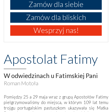
Zamów dla siebie
Zamów dla bliskich
Wesprzyj nas!
Apostolat Fatimy
W odwiedzinach u Fatimskiej Pani
Roman Motoła
Pomiędzy 25 a 29 maja wraz z grupą Apostołów Fatimy
pielgrzymowaliśmy do miejsca, w którym 109 lat temu
trojgu portugalskim pastuszkom ukazywała się Matka