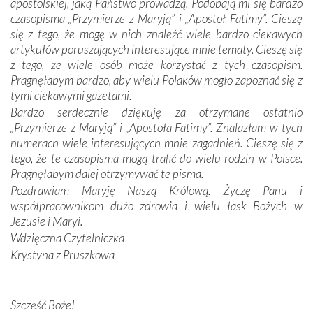
apostolskiej, jaką Państwo prowadzą. Podobają mi się bardzo
Dzieje Portugalii to również historia wierności Bogu i
czasopisma „Przymierze z Maryją” i „Apostoł Fatimy”. Cieszę
odstępstw, także w życiu władców. Trudne momenty w
się z tego, że mogę w nich znaleźć wiele bardzo ciekawych
wymiarze tak osobistym, jak i zbiorowym, przypominają o
artykułów poruszających interesujące mnie tematy. Cieszę się
konieczności ciągłego zabiegania o własną duszę i o łaskę
z tego, że wiele osób może korzystać z tych czasopism.
Opatrzności. Wierność przynosi pomyślność –
Pragnęłabym bardzo, aby wielu Polaków mogło zapoznać się z
przynajmniej w życiu duchowym. Odstępstwo owocuje
tymi ciekawymi gazetami.
nieszczęściem i śmiercią. Te uniwersalne prawdy
Bardzo serdecznie dziękuję za otrzymane ostatnio
przychodziły na myśl, gdy słuchaliśmy opowieści
„Przymierze z Maryją” i „Apostoła Fatimy”. Znalazłam w tych
przewodników o portugalskich monarchach i wodzach,
numerach wiele interesujących mnie zagadnień. Cieszę się z
zwycięskich bitwach i nieszczęśliwych losach grzesznych
tego, że te czasopisma mogą trafić do wielu rodzin w Polsce.
kochanków.
Pragnęłabym dalej otrzymywać te pisma.
Pozdrawiam Maryję Naszą Królową. Życzę Panu i
Byli tym razem pośród Apostołów Fatimy reprezentanci
współpracownikom dużo zdrowia i wielu łask Bożych w
każdego spośród żyjących pokoleń. Najmłodszy uczestnik
Jezusie i Maryi.
liczył sobie 13 lat, zaś senior, pan Zdzisław – już 94.
–
Wdzięczna Czytelniczka
Całe życie marzyłem, by tu przyjechać
– przyznał w
Krystyna z Pruszkowa
rozmowie.
Nasza pielgrzymka nie byłaby tak bogata w duchową treść
Szczęść Boże!
bez obecności duszpasterza – księdza Krzysztofa.