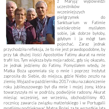
z Maryją” wypowiedzi
uczestników
wcześniejszych
pielgrzymek do
Sanktuarium w Fatimie
wielokrotnie myślałem
sobie, jak dobrze byłoby,
gdybym i ja mógł tam
pojechać. Zaraz jednak
przychodziła refleksja, że to nie jest prawdopodobne, by
przy tak dłużej ilości Apostołów Fatimy akurat na mnie
trafił los. Tym większa była moja radość, gdy się okazało,
że jednak jedziemy do Fatimy. Pomyślałem wtedy, że
Matka Boża upomniała się o mnie i poprzez Instytut
zaprosiła do Siebie, do miejsca, gdzie Niebo zeszło na
ziemię. Wyjazd w październiku 2017 roku na zakończenie
roku jubileuszowego był dla mnie i mojej żony, która
towarzyszyła mi w podróży, podwójnie radosny. Akurat
miesiąc wcześniej, we wrześniu, obchodziliśmy 40.
rocznicę zawarcia związku małżeńskiego i w Portugalii
mogliśmy podziękować Matce Bożej za te wszystkie lata