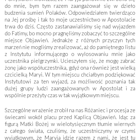
do mnie, bym tym razem zaangażował się w dzieło
budzenia sumień Polaków. Odpowiedziałem twierdząco
na Jej prośbę i tak to moje uczestnictwo w Apostolacie
trwa do dziś. Często zastanawialiśmy się nad wyjazdem
do Fatimy, bo mocno pragnęliśmy zobaczyć to szczególne
miejsce Objawień. Jednakże z różnych przyczyn tych
marzeń nie mogliśmy zrealizować, aż do pamiętnego listu
z Instytutu informującego o wylosowaniu mnie jako
uczestnika pielgrzymki. Ucieszyłem się, że mogę zabrać
żonę jako współuczestnika, gdyż ona również jest wielką
czcicielką Maryi. W tym miejscu chciałbym podziękować
Instytutowi za ten wyjazd, za możliwość poznania tak
dużej grupy ludzi zaangażowanych w Apostolat i za
wspólnie przeżyty czas w tak wyjątkowym miejscu.
Szczególne wrażenie zrobił na nas Różaniec i procesja ze
świecami wokół placu przed Kaplicą Objawień. Idąc za
figurą Matki Bożej w wielotysięcznym tłumie wiernych
z całego świata, czuliśmy, że uczestniczymy w czymś
wyjątkowym, że Maryja idzie razem z nami, że jest tu