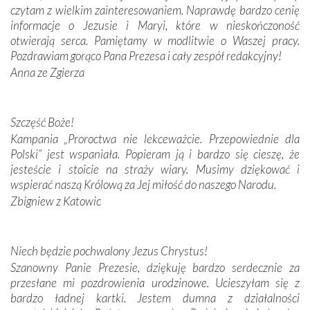
czytam z wielkim zainteresowaniem. Naprawdę bardzo cenię
Krzyżową w ich rodzinnych stronach, odwiedziliśmy
informacje o Jezusie i Maryi, które w nieskończoność
domy, w których żyli.
otwierają serca. Pamiętamy w modlitwie o Waszej pracy.
Pozdrawiam gorąco Pana Prezesa i cały zespół redakcyjny!
W miejscu objawień Matki Bożej zapaliliśmy świece
Anna ze Zgierza
przywiezione wraz z intencjami powierzonymi nam przez
Darczyńców w ramach akcji „Twoje światło w Fatimie”.
Podczas tej kilkudniowej wyprawy na każdym kroku
spotykaliśmy się z serdeczną otwartością
Szczęść Boże!
Portugalczyków. Podziwialiśmy ich ludową sztukę i
Kampania „Proroctwa nie lekceważcie. Przepowiednie dla
zwyczaje. Mimo że nasze kraje są od siebie bardzo
Polski” jest wspaniała. Popieram ją i bardzo się cieszę, że
oddalone, w żaden sposób nie czuliśmy się obco.
jesteście i stoicie na straży wiary. Musimy dziękować i
Sprawiła to oczywiście sama Matka Boża, ale też
wspierać naszą Królową za Jej miłość do naszego Narodu.
kulturowa bliskość biorąca swój początek w naszej
Zbigniew z Katowic
wspólnej wierze. Podczas wyjazdów do historycznych
miejsc, które znalazły się na trasie naszej pielgrzymki,
mieliśmy okazję przekonać się, że Maryja swoją opieką
Niech będzie pochwalony Jezus Chrystus!
otacza nie tylko nasz naród, lecz wszystkie nacje, które
Szanowny Panie Prezesie, dziękuję bardzo serdecznie za
się Jej ufnie oddają, a także każdą osobę, która zawierza
przesłane mi pozdrowienia urodzinowe. Ucieszyłam się z
Jej siebie oraz swych bliskich.
bardzo ładnej kartki. Jestem dumna z działalności