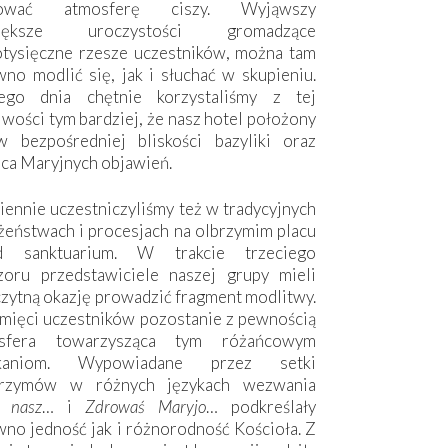
hować atmosferę ciszy. Wyjąwszy
większe uroczystości gromadzące
otysięczne rzesze uczestników, można tam
no modlić się, jak i słuchać w skupieniu.
ego dnia chętnie korzystaliśmy z tej
wości tym bardziej, że nasz hotel położony
w bezpośredniej bliskości bazyliki oraz
sca Maryjnych objawień.
ennie uczestniczyliśmy też w tradycyjnych
żeństwach i procesjach na olbrzymim placu
d sanktuarium. W trakcie trzeciego
zoru przedstawiciele naszej grupy mieli
zytną okazję prowadzić fragment modlitwy.
mięci uczestników pozostanie z pewnością
sfera towarzysząca tym różańcowym
tkaniom. Wypowiadane przez setki
grzymów w różnych językach wezwania
e nasz
… i
Zdrowaś Maryjo
… podkreślały
no jedność jak i różnorodność Kościoła. Z