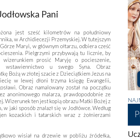
Jodłowska Pani
ożona jest sześć kilometrów na południowy
hnika, w Archidiecezji Przemyskiej. W tutejszym
 Górze Maryi, w głównym ołtarzu, odbiera cześć
ieszenia. Pielgrzymi przybywają tu licznie, by
 wizerunkiem prosić Maryję o pocieszenie,
 i wstawiennictwo u swego Syna. Obraz
kę Bożą w złotej szacie z Dzieciątkiem Jezus na
iecię w lewej dłoni trzyma księgę Ewangelii,
gosławi. Obraz namalowany został na początku
zez anonimowego malarza, prawdopodobnie ze
NAJ
j. Wizerunek ten jest kopią obrazu Matki Bożej z
, w jaki sposób znalazł się w Jodłówce. Według
P
en kozackich i tatarskich wraz z żołnierzami
Ucz
ątkowo wisiał na drzewie w pobliżu źródełka,