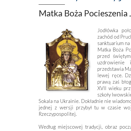
Matka Boża Pocieszenia 
Jodłówka poł
zachód od Pruc
sanktuarium na
Matka Boża Poc
przed świętym
uzdrowienie
przedstawia Mat
lewej ręce. Dz
prawą zaś bło
XVII wieku pr
szkoły lwowskie
Sokala na Ukrainie. Dokładnie nie wiadomo
jednej z wersji przybył tu w czasie woj
Rzeczypospolitej.
Według miejscowej tradycji, obraz pocz