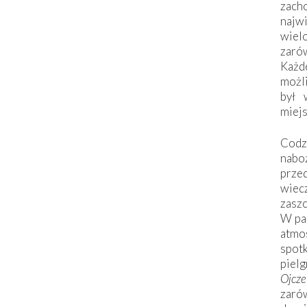
zac
naj
wiel
zarów
Każd
możli
był 
miej
Codzi
nabo
prze
wiec
zaszc
W pa
atmo
spo
piel
Ojcz
zarów