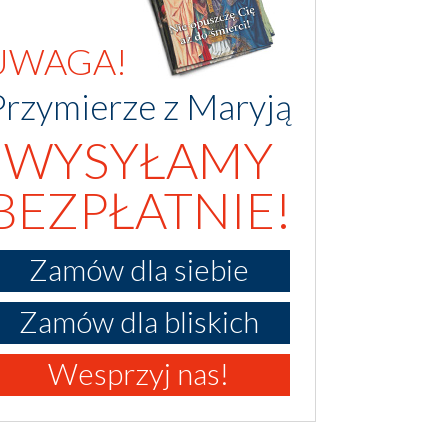
UWAGA!
Przymierze z Maryją
WYSYŁAMY
BEZPŁATNIE!
Zamów dla siebie
Zamów dla bliskich
Wesprzyj nas!