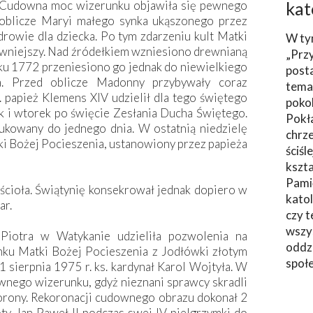
. Cudowna moc wizerunku objawiła się pewnego
kat
 oblicze Maryi małego synka ukąszonego przez
drowie dla dziecka. Po tym zdarzeniu kult Matki
W ty
ywniejszy. Nad źródełkiem wzniesiono drewnianą
„Prz
ku 1772 przeniesiono go jednak do niewielkiego
post
a. Przed oblicze Madonny przybywały coraz
tema
 papież Klemens XIV udzielił dla tego świętego
poko
k i wtorek po święcie Zesłania Ducha Świętego.
Pokł
ukowany do jednego dnia. W ostatnią niedzielę
chrze
ki Bożej Pocieszenia, ustanowiony przez papieża
ściśl
kszta
Pami
ioła. Świątynię konsekrował jednak dopiero w
katol
ar.
czy t
wszys
 Piotra w Watykanie udzieliła pozwolenia na
oddzi
nku Matki Bożej Pocieszenia z Jodłówki złotym
społ
 sierpnia 1975 r. ks. kardynał Karol Wojtyła. W
ownego wizerunku, gdyż nieznani sprawcy skradli
korony. Rekoronacji cudownego obrazu dokonał 2
y Jan Paweł II podczas swej IV pielgrzymki do