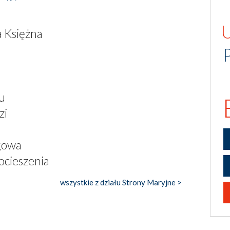
a Księżna
u
zi
gowa
ocieszenia
wszystkie z działu Strony Maryjne >