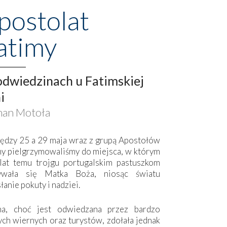
postolat
atimy
dwiedzinach u Fatimskiej
i
an Motoła
ędzy 25 a 29 maja wraz z grupą Apostołów
my pielgrzymowaliśmy do miejsca, w którym
lat temu trojgu portugalskim pastuszkom
ywała się Matka Boża, niosąc światu
łanie pokuty i nadziei.
ma, choć jest odwiedzana przez bardzo
ych wiernych oraz turystów, zdołała jednak