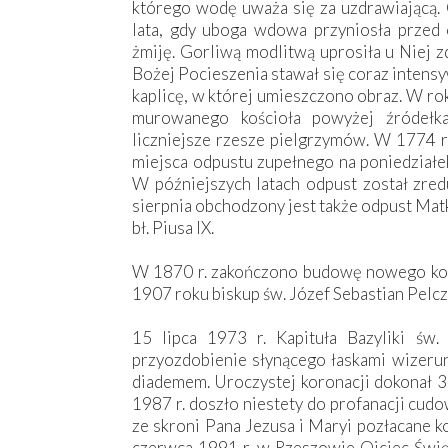
którego wodę uważa się za uzdrawiającą
lata, gdy uboga wdowa przyniosła przed
żmiję. Gorliwą modlitwą uprosiła u Niej z
Bożej Pocieszenia stawał się coraz intens
kaplicę, w której umieszczono obraz. W ro
murowanego kościoła powyżej źródełk
liczniejsze rzesze pielgrzymów. W 1774 r.
miejsca odpustu zupełnego na poniedziałe
W późniejszych latach odpust został zred
sierpnia obchodzony jest także odpust Mat
bł. Piusa IX.
W 1870 r. zakończono budowę nowego kośc
1907 roku biskup św. Józef Sebastian Pelcz
15 lipca 1973 r. Kapituła Bazyliki św.
przyozdobienie słynącego łaskami wizeru
diademem. Uroczystej koronacji dokonał 31
1987 r. doszło niestety do profanacji cud
ze skroni Pana Jezusa i Maryi pozłacane 
czerwca 1991 r. w Rzeszowie Ojciec Święt