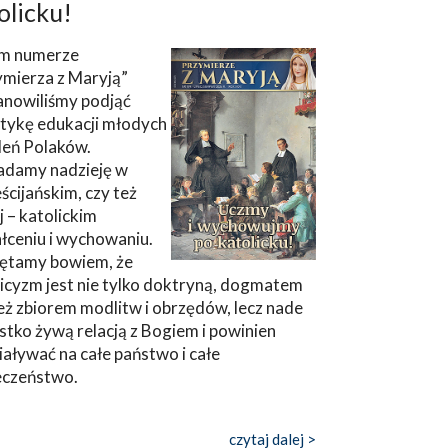
olicku!
m numerze
ymierza z Maryją”
anowiliśmy podjąć
tykę edukacji młodych
leń Polaków.
adamy nadzieję w
ścijańskim, czy też
ej – katolickim
łceniu i wychowaniu.
ętamy bowiem, że
icyzm jest nie tylko doktryną, dogmatem
eż zbiorem modlitw i obrzędów, lecz nade
tko żywą relacją z Bogiem i powinien
aływać na całe państwo i całe
eczeństwo.
czytaj dalej >