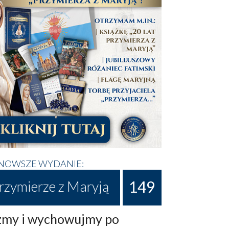
NOWSZE WYDANIE:
149
rzymierze z Maryją
my i wychowujmy po