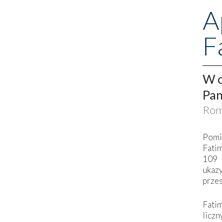
A
F
W o
Pan
Rom
Pomi
Fati
109 
ukaz
przes
Fati
liczn