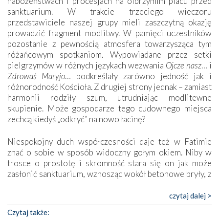
nabożeństwach i procesjach na olbrzymim placu przed
sanktuarium. W trakcie trzeciego wieczoru
przedstawiciele naszej grupy mieli zaszczytną okazję
prowadzić fragment modlitwy. W pamięci uczestników
pozostanie z pewnością atmosfera towarzysząca tym
różańcowym spotkaniom. Wypowiadane przez setki
pielgrzymów w różnych językach wezwania
Ojcze nasz
… i
Zdrowaś Maryjo
… podkreślały zarówno jedność jak i
różnorodność Kościoła. Z drugiej strony jednak – zamiast
harmonii rodziły szum, utrudniając modlitewne
skupienie. Może gospodarze tego cudownego miejsca
zechcą kiedyś „odkryć” na nowo łacinę?
Niespokojny duch współczesności daje też w Fatimie
znać o sobie w sposób widoczny gołym okiem. Niby w
trosce o prostotę i skromność stara się on jak może
zasłonić sanktuarium, wznosząc wokół betonowe bryły, z
których niektóre nawet zostały poświęcone jako miejsca
katolickiego kultu. Tylko co wspólnego z żywą,
czytaj dalej >
autentyczną wiarą mogą mieć płaskie, szare bunkry albo
Czytaj także:
kaplice, w których Tabernakulum przypomina bardziej