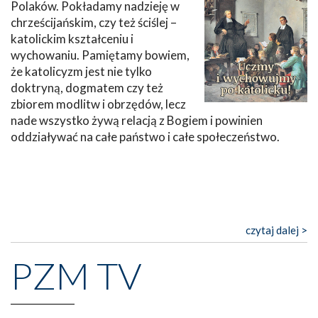
Polaków. Pokładamy nadzieję w
chrześcijańskim, czy też ściślej –
katolickim kształceniu i
wychowaniu. Pamiętamy bowiem,
że katolicyzm jest nie tylko
doktryną, dogmatem czy też
zbiorem modlitw i obrzędów, lecz
nade wszystko żywą relacją z Bogiem i powinien
oddziaływać na całe państwo i całe społeczeństwo.
czytaj dalej >
PZM TV