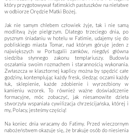
który przygotowywał fatimskich pastuszków na niełatwe
w odbiorze Orędzie Matki Bożej.
Jak nie samym chlebem człowiek żyje, tak i nie samą
modlitwą żyje pielgrzym. Dlatego trzeciego dnia, po
pysznym śniadaniu w hotelu w Fatimie, udajemy się do
pobliskiego miasta Tomar, nad którym góruje jeden z
największych w Portugalii zamków, niegdyś główna
siedziba słynnego zakonu templariuszy. Budowla
oszałamia swoim rozmachem i starannością wykonania.
Zwłaszcza w klasztornej kaplicy można by spędzić całe
godziny, kontemplując każdy fresk, śledząc oczami każdy
łuk, sklepienie, każde zdobienie i wyrzeźbiony w
kamieniu wzorek. To również ważne doświadczenie
formacyjne, móc zobaczyć, jak niesamowite dzieła
stworzyła wspaniała cywilizacja chrześcijańska, której i
my, Polacy, jesteśmy częścią!
Na koniec dnia wracamy do Fatimy. Przed wieczornym
nabożeństwem okazuje się, że brakuje osób do niesienia