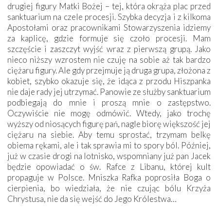
drugiej figury Matki Bożej – tej, która okrąża plac przed
sanktuarium na czele procesji. Szybka decyzja i z kilkoma
Apostołami oraz pracownikami Stowarzyszenia idziemy
za kaplicę, gdzie formuje się czoło procesji. Mam
szczęście i zaszczyt wyjść wraz z pierwszą grupą. Jako
nieco niższy wzrostem nie czuję na sobie aż tak bardzo
ciężaru figury. Ale gdy przejmuje ją druga grupa, złożona z
kobiet, szybko okazuje się, że idąca z przodu Hiszpanka
nie daje rady jej utrzymać. Panowie ze służby sanktuarium
podbiegają do mnie i proszą mnie o zastępstwo.
Oczywiście nie mogę odmówić. Wtedy, jako trochę
wyższy od niosących figurę pań, nagle biorę większość jej
ciężaru na siebie. Aby temu sprostać, trzymam belkę
obiema rękami, ale i tak sprawia mi to spory ból. Później,
już w czasie drogi na lotnisko, wspomniany już pan Jacek
będzie opowiadać o św. Rafce z Libanu, której kult
propaguje w Polsce. Mniszka Rafka poprosiła Boga o
cierpienia, bo wiedziała, że nie czując bólu Krzyża
Chrystusa, nie da się wejść do Jego Królestwa…