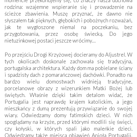
momencie przekonujemy się, co znaczy nasza duchowa
rodzina: wzajemne wspieranie się i prowadzenie na
ścieżce zbawienia. Muszę przyznać, że dawno nie
słyszałem tak pięknych, głębokich i pobożnych rozważań,
jak te wygłoszone niemal na poczekaniu, bez
przygotowania, przez osobę świecką. Do jego
nietuzinkowej postaci jeszcze wrócimy…
Po przejściu Drogi Krzyżowej docieramy do Aljustrel. W
tych okolicach doskonale zachowała się tradycyjna,
portugalska architektura. Każdy dom ma pobielane ściany
i spadzisty dach z pomarańczowej dachówki. Ponadto na
bardzo wielu domostwach widnieją tradycyjne,
porcelanowe obrazy z wizerunkiem Matki Bożej lub
świętych. Właśnie dzięki takim detalom widać, że
Portugalia jest naprawdę krajem katolickim, a jego
mieszkańcy z dumą prezentują przywiązanie do swojej
wiary. Odwiedzamy domy fatimskich dzieci. W nich
spoglądamy na krzyże, przed którymi modlili się święci,
czy kołyski, w których spali jako maleńkie dzieci.
Odwiedzamy także miejsca objawień Anioła Portugalii,