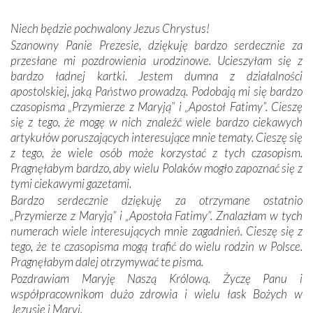
kulturowa bliskość biorąca swój początek w naszej
wspólnej wierze. Podczas wyjazdów do historycznych
Niech będzie pochwalony Jezus Chrystus!
miejsc, które znalazły się na trasie naszej pielgrzymki,
Szanowny Panie Prezesie, dziękuję bardzo serdecznie za
mieliśmy okazję przekonać się, że Maryja swoją opieką
przesłane mi pozdrowienia urodzinowe. Ucieszyłam się z
otacza nie tylko nasz naród, lecz wszystkie nacje, które
bardzo ładnej kartki. Jestem dumna z działalności
się Jej ufnie oddają, a także każdą osobę, która zawierza
apostolskiej, jaką Państwo prowadzą. Podobają mi się bardzo
Jej siebie oraz swych bliskich.
czasopisma „Przymierze z Maryją” i „Apostoł Fatimy”. Cieszę
się z tego, że mogę w nich znaleźć wiele bardzo ciekawych
Dzieje Portugalii to również historia wierności Bogu i
artykułów poruszających interesujące mnie tematy. Cieszę się
odstępstw, także w życiu władców. Trudne momenty w
z tego, że wiele osób może korzystać z tych czasopism.
wymiarze tak osobistym, jak i zbiorowym, przypominają o
Pragnęłabym bardzo, aby wielu Polaków mogło zapoznać się z
konieczności ciągłego zabiegania o własną duszę i o łaskę
tymi ciekawymi gazetami.
Opatrzności. Wierność przynosi pomyślność –
Bardzo serdecznie dziękuję za otrzymane ostatnio
przynajmniej w życiu duchowym. Odstępstwo owocuje
„Przymierze z Maryją” i „Apostoła Fatimy”. Znalazłam w tych
nieszczęściem i śmiercią. Te uniwersalne prawdy
numerach wiele interesujących mnie zagadnień. Cieszę się z
przychodziły na myśl, gdy słuchaliśmy opowieści
tego, że te czasopisma mogą trafić do wielu rodzin w Polsce.
przewodników o portugalskich monarchach i wodzach,
Pragnęłabym dalej otrzymywać te pisma.
zwycięskich bitwach i nieszczęśliwych losach grzesznych
Pozdrawiam Maryję Naszą Królową. Życzę Panu i
kochanków.
współpracownikom dużo zdrowia i wielu łask Bożych w
Jezusie i Maryi.