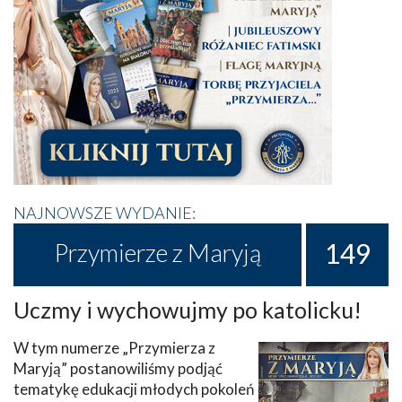
NAJNOWSZE WYDANIE:
149
Przymierze z Maryją
Uczmy i wychowujmy po katolicku!
W tym numerze „Przymierza z
Maryją” postanowiliśmy podjąć
tematykę edukacji młodych pokoleń