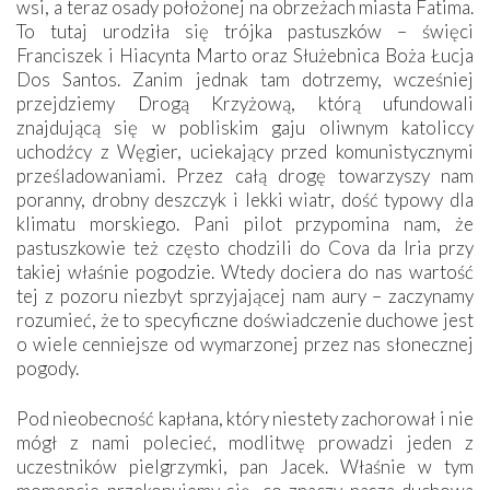
wsi, a teraz osady położonej na obrzeżach miasta Fatima.
To tutaj urodziła się trójka pastuszków – święci
Franciszek i Hiacynta Marto oraz Służebnica Boża Łucja
Dos Santos. Zanim jednak tam dotrzemy, wcześniej
przejdziemy Drogą Krzyżową, którą ufundowali
znajdującą się w pobliskim gaju oliwnym katoliccy
uchodźcy z Węgier, uciekający przed komunistycznymi
prześladowaniami. Przez całą drogę towarzyszy nam
poranny, drobny deszczyk i lekki wiatr, dość typowy dla
klimatu morskiego. Pani pilot przypomina nam, że
pastuszkowie też często chodzili do Cova da Iria przy
takiej właśnie pogodzie. Wtedy dociera do nas wartość
tej z pozoru niezbyt sprzyjającej nam aury – zaczynamy
rozumieć, że to specyficzne doświadczenie duchowe jest
o wiele cenniejsze od wymarzonej przez nas słonecznej
pogody.
Pod nieobecność kapłana, który niestety zachorował i nie
mógł z nami polecieć, modlitwę prowadzi jeden z
uczestników pielgrzymki, pan Jacek. Właśnie w tym