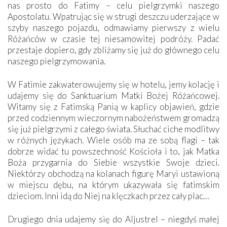
nas prosto do Fatimy – celu pielgrzymki naszego
Apostolatu. Wpatrując się w strugi deszczu uderzające w
szyby naszego pojazdu, odmawiamy pierwszy z wielu
Różańców w czasie tej niesamowitej podróży. Padać
przestaje dopiero, gdy zbliżamy się już do głównego celu
naszego pielgrzymowania.
W Fatimie zakwaterowujemy się w hotelu, jemy kolację i
udajemy się do Sanktuarium Matki Bożej Różańcowej.
Witamy się z Fatimską Panią w kaplicy objawień, gdzie
przed codziennym wieczornym nabożeństwem gromadzą
się już pielgrzymi z całego świata. Słuchać ciche modlitwy
w różnych językach. Wiele osób ma ze sobą flagi – tak
dobrze widać tu powszechność Kościoła i to, jak Matka
Boża przygarnia do Siebie wszystkie Swoje dzieci.
Niektórzy obchodzą na kolanach figurę Maryi ustawioną
w miejscu dębu, na którym ukazywała się fatimskim
dzieciom. Inni idą do Niej na klęczkach przez cały plac…
Drugiego dnia udajemy się do Aljustrel – niegdyś małej