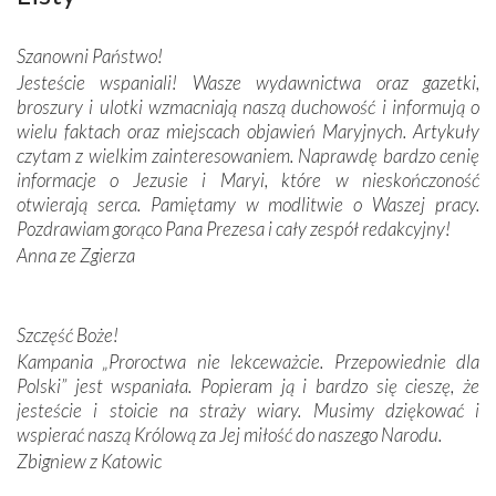
misterna architektura tych monumentalnych dzieł,
wspaniałe zdobienia, dbałość ich twórców o detale,
Szanowni Państwo!
połączenie talentów z wytrwałością i pracowitością
Jesteście wspaniali! Wasze wydawnictwa oraz gazetki,
budowniczych.
broszury i ulotki wzmacniają naszą duchowość i informują o
wielu faktach oraz miejscach objawień Maryjnych. Artykuły
Podążyliśmy też śladami fatimskich wizjonerów – Łucji
czytam z wielkim zainteresowaniem. Naprawdę bardzo cenię
dos Santos oraz świętych Hiacynty i Franciszka Marto.
informacje o Jezusie i Maryi, które w nieskończoność
Modliliśmy się przy ich grobach. Odprawiliśmy Drogę
otwierają serca. Pamiętamy w modlitwie o Waszej pracy.
Krzyżową w ich rodzinnych stronach, odwiedziliśmy
Pozdrawiam gorąco Pana Prezesa i cały zespół redakcyjny!
domy, w których żyli.
Anna ze Zgierza
W miejscu objawień Matki Bożej zapaliliśmy świece
przywiezione wraz z intencjami powierzonymi nam przez
Szczęść Boże!
Darczyńców w ramach akcji „Twoje światło w Fatimie”.
Kampania „Proroctwa nie lekceważcie. Przepowiednie dla
Podczas tej kilkudniowej wyprawy na każdym kroku
Polski” jest wspaniała. Popieram ją i bardzo się cieszę, że
spotykaliśmy się z serdeczną otwartością
jesteście i stoicie na straży wiary. Musimy dziękować i
Portugalczyków. Podziwialiśmy ich ludową sztukę i
wspierać naszą Królową za Jej miłość do naszego Narodu.
zwyczaje. Mimo że nasze kraje są od siebie bardzo
oddalone, w żaden sposób nie czuliśmy się obco.
Zbigniew z Katowic
Sprawiła to oczywiście sama Matka Boża, ale też