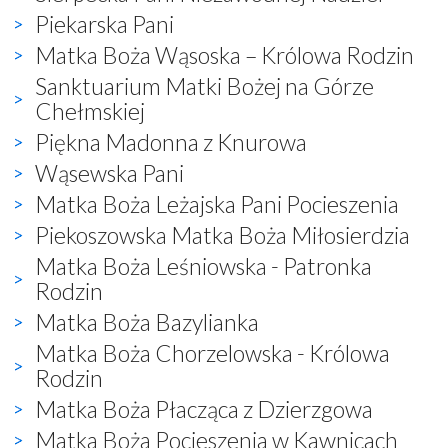
Piekarska Pani
Matka Boża Wąsoska – Królowa Rodzin
Sanktuarium Matki Bożej na Górze
Chełmskiej
Piękna Madonna z Knurowa
Wąsewska Pani
Matka Boża Leżajska Pani Pocieszenia
Piekoszowska Matka Boża Miłosierdzia
Matka Boża Leśniowska - Patronka
Rodzin
Matka Boża Bazylianka
Matka Boża Chorzelowska - Królowa
Rodzin
Matka Boża Płacząca z Dzierzgowa
Matka Boża Pocieszenia w Kawnicach