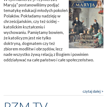
Maryją” postanowiliśmy podjąć
tematykę edukacji młodych pokoleń
Polaków. Pokładamy nadzieję w
chrześcijańskim, czy też ściślej –
katolickim kształceniu i
wychowaniu. Pamiętamy bowiem,
że katolicyzm jest nie tylko
doktryną, dogmatem czy też
zbiorem modlitw i obrzędów, lecz
nade wszystko żywą relacją z Bogiem i powinien
oddziaływać na całe państwo i całe społeczeństwo.
czytaj dalej >
PZM TV