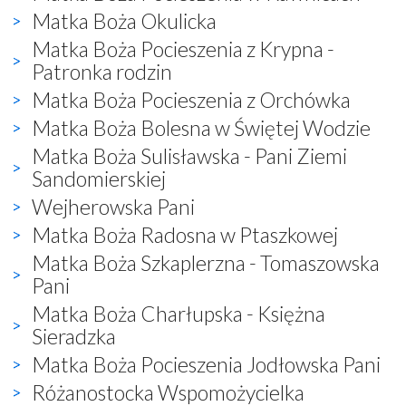
Matka Boża Okulicka
Matka Boża Pocieszenia z Krypna -
Patronka rodzin
Matka Boża Pocieszenia z Orchówka
Matka Boża Bolesna w Świętej Wodzie
Matka Boża Sulisławska - Pani Ziemi
Sandomierskiej
Wejherowska Pani
Matka Boża Radosna w Ptaszkowej
Matka Boża Szkaplerzna - Tomaszowska
Pani
Matka Boża Charłupska - Księżna
Sieradzka
Matka Boża Pocieszenia Jodłowska Pani
Różanostocka Wspomożycielka