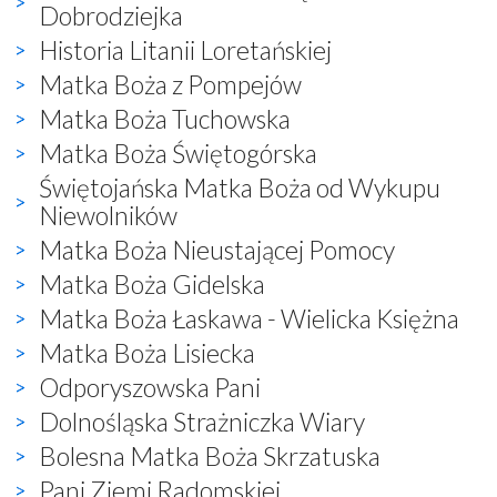
Dobrodziejka
Historia Litanii Loretańskiej
Matka Boża z Pompejów
Matka Boża Tuchowska
Matka Boża Świętogórska
Świętojańska Matka Boża od Wykupu
Niewolników
Matka Boża Nieustającej Pomocy
Matka Boża Gidelska
Matka Boża Łaskawa - Wielicka Księżna
Matka Boża Lisiecka
Odporyszowska Pani
Dolnośląska Strażniczka Wiary
Bolesna Matka Boża Skrzatuska
Pani Ziemi Radomskiej