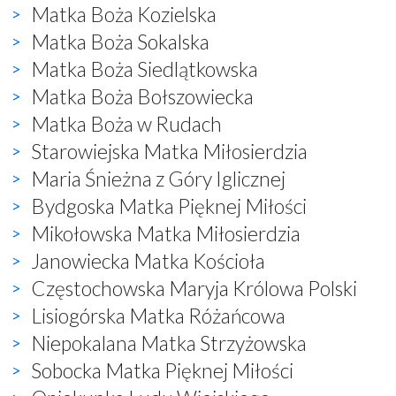
Matka Boża Kozielska
Matka Boża Sokalska
Matka Boża Siedlątkowska
Matka Boża Bołszowiecka
Matka Boża w Rudach
Starowiejska Matka Miłosierdzia
Maria Śnieżna z Góry Iglicznej
Bydgoska Matka Pięknej Miłości
Mikołowska Matka Miłosierdzia
Janowiecka Matka Kościoła
Częstochowska Maryja Królowa Polski
Lisiogórska Matka Różańcowa
Niepokalana Matka Strzyżowska
Sobocka Matka Pięknej Miłości