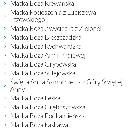
Matka Boża Klewańska
Matka Pocieszenia z Lubiszewa
Tczewskiego
Matka Boża Zwycięska z Zielonek
Matka Boża Bieszczadzka
Matka Boża Rychwałdzka
Matka Boża Armii Krajowej
Matka Boża Grybowska
Matka Boża Sulejowska
Święta Anna Samotrzecia z Góry Świętej
Anny
Matka Boża Leska
Matka Boża Gręboszowska
Matka Boża Podkamieńska
Matka Boża Łaskawa