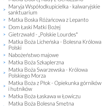
Maryja Współodkupicielka - kalwaryjskie
sanktuarium
Matka Boska Różańcowa z Lepanto
Dom Łaski Matki Bożej
Gietrzwałd - „Polskie Lourdes"
Matka Boża Licheńska - Bolesna Królowa
Polski
Nabożeństwo majowe
Matka Boża Szkaplerzna
Matka Boża Swarzewska - Królowa
Polskiego Morza
Matka Boża z Płok - Opiekunka górników
i hutników
Matka Boża Łaskawa w Łowiczu
Matka Boża Bolesna Smętna