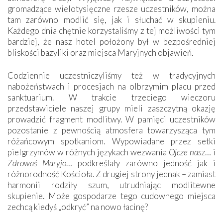
gromadzące wielotysięczne rzesze uczestników, można
tam zarówno modlić się, jak i słuchać w skupieniu.
Każdego dnia chętnie korzystaliśmy z tej możliwości tym
bardziej, że nasz hotel położony był w bezpośredniej
bliskości bazyliki oraz miejsca Maryjnych objawień.
Codziennie uczestniczyliśmy też w tradycyjnych
nabożeństwach i procesjach na olbrzymim placu przed
sanktuarium. W trakcie trzeciego wieczoru
przedstawiciele naszej grupy mieli zaszczytną okazję
prowadzić fragment modlitwy. W pamięci uczestników
pozostanie z pewnością atmosfera towarzysząca tym
różańcowym spotkaniom. Wypowiadane przez setki
pielgrzymów w różnych językach wezwania
Ojcze nasz
… i
Zdrowaś Maryjo
… podkreślały zarówno jedność jak i
różnorodność Kościoła. Z drugiej strony jednak – zamiast
harmonii rodziły szum, utrudniając modlitewne
skupienie. Może gospodarze tego cudownego miejsca
zechcą kiedyś „odkryć” na nowo łacinę?