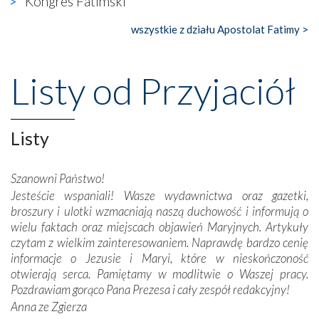
Kongres Fatimski
księgarnia.
wszystkie z działu Apostolat Fatimy >
Nasze pielgrzymkowe wyprawy, których celem były
wspaniałe klasztory w miasteczku Alcobaça czy w Batalhi,
przeniosły nas do czasów, gdy świątynie bez wątpienia
Listy od Przyjaciół
wznoszono na chwałę Bożą, na przykład – w podzięce za
Opatrznościową pomoc w wygranej bitwie o
niepodległość kraju. Zachwyt budziła potężna, a zarazem
misterna architektura tych monumentalnych dzieł,
Listy
wspaniałe zdobienia, dbałość ich twórców o detale,
połączenie talentów z wytrwałością i pracowitością
Szanowni Państwo!
budowniczych.
Jesteście wspaniali! Wasze wydawnictwa oraz gazetki,
broszury i ulotki wzmacniają naszą duchowość i informują o
Podążyliśmy też śladami fatimskich wizjonerów – Łucji
wielu faktach oraz miejscach objawień Maryjnych. Artykuły
dos Santos oraz świętych Hiacynty i Franciszka Marto.
czytam z wielkim zainteresowaniem. Naprawdę bardzo cenię
Modliliśmy się przy ich grobach. Odprawiliśmy Drogę
informacje o Jezusie i Maryi, które w nieskończoność
Krzyżową w ich rodzinnych stronach, odwiedziliśmy
otwierają serca. Pamiętamy w modlitwie o Waszej pracy.
domy, w których żyli.
Pozdrawiam gorąco Pana Prezesa i cały zespół redakcyjny!
Anna ze Zgierza
W miejscu objawień Matki Bożej zapaliliśmy świece