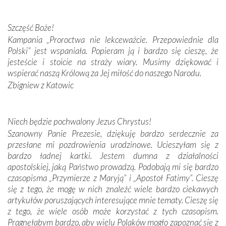
przywiezione wraz z intencjami powierzonymi nam przez
Darczyńców w ramach akcji „Twoje światło w Fatimie”.
Podczas tej kilkudniowej wyprawy na każdym kroku
Szczęść Boże!
spotykaliśmy się z serdeczną otwartością
Kampania „Proroctwa nie lekceważcie. Przepowiednie dla
Portugalczyków. Podziwialiśmy ich ludową sztukę i
Polski” jest wspaniała. Popieram ją i bardzo się cieszę, że
zwyczaje. Mimo że nasze kraje są od siebie bardzo
jesteście i stoicie na straży wiary. Musimy dziękować i
oddalone, w żaden sposób nie czuliśmy się obco.
wspierać naszą Królową za Jej miłość do naszego Narodu.
Sprawiła to oczywiście sama Matka Boża, ale też
Zbigniew z Katowic
kulturowa bliskość biorąca swój początek w naszej
wspólnej wierze. Podczas wyjazdów do historycznych
miejsc, które znalazły się na trasie naszej pielgrzymki,
Niech będzie pochwalony Jezus Chrystus!
mieliśmy okazję przekonać się, że Maryja swoją opieką
Szanowny Panie Prezesie, dziękuję bardzo serdecznie za
otacza nie tylko nasz naród, lecz wszystkie nacje, które
przesłane mi pozdrowienia urodzinowe. Ucieszyłam się z
się Jej ufnie oddają, a także każdą osobę, która zawierza
bardzo ładnej kartki. Jestem dumna z działalności
Jej siebie oraz swych bliskich.
apostolskiej, jaką Państwo prowadzą. Podobają mi się bardzo
czasopisma „Przymierze z Maryją” i „Apostoł Fatimy”. Cieszę
Dzieje Portugalii to również historia wierności Bogu i
się z tego, że mogę w nich znaleźć wiele bardzo ciekawych
odstępstw, także w życiu władców. Trudne momenty w
artykułów poruszających interesujące mnie tematy. Cieszę się
wymiarze tak osobistym, jak i zbiorowym, przypominają o
z tego, że wiele osób może korzystać z tych czasopism.
konieczności ciągłego zabiegania o własną duszę i o łaskę
Pragnęłabym bardzo, aby wielu Polaków mogło zapoznać się z