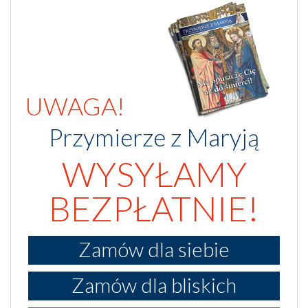
UWAGA!
Przymierze z Maryją
WYSYŁAMY
BEZPŁATNIE!
Zamów dla siebie
Zamów dla bliskich