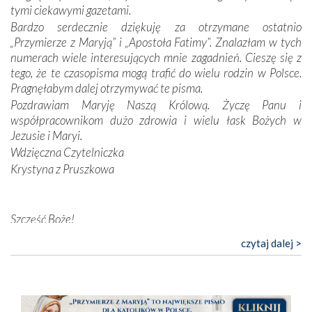
Opatrzności. Wierność przynosi pomyślność –
tymi ciekawymi gazetami.
przynajmniej w życiu duchowym. Odstępstwo owocuje
Bardzo serdecznie dziękuję za otrzymane ostatnio
nieszczęściem i śmiercią. Te uniwersalne prawdy
„Przymierze z Maryją” i „Apostoła Fatimy”. Znalazłam w tych
przychodziły na myśl, gdy słuchaliśmy opowieści
numerach wiele interesujących mnie zagadnień. Cieszę się z
przewodników o portugalskich monarchach i wodzach,
tego, że te czasopisma mogą trafić do wielu rodzin w Polsce.
zwycięskich bitwach i nieszczęśliwych losach grzesznych
Pragnęłabym dalej otrzymywać te pisma.
kochanków.
Pozdrawiam Maryję Naszą Królową. Życzę Panu i
współpracownikom dużo zdrowia i wielu łask Bożych w
Byli tym razem pośród Apostołów Fatimy reprezentanci
Jezusie i Maryi.
każdego spośród żyjących pokoleń. Najmłodszy uczestnik
Wdzięczna Czytelniczka
liczył sobie 13 lat, zaś senior, pan Zdzisław – już 94.
–
Krystyna z Pruszkowa
Całe życie marzyłem, by tu przyjechać
– przyznał w
rozmowie.
Nasza pielgrzymka nie byłaby tak bogata w duchową treść
Szczęść Boże!
bez obecności duszpasterza – księdza Krzysztofa.
Bardzo dziękuję za przysyłanie mi „Przymierza z Maryją”. Jest
czytaj dalej >
Oprócz zapewnienia nam możliwości codziennego
to pismo, które bardzo sobie cenię i szanuję. Redagujecie
wysłuchania Mszy Świętej, dawał on wyrazy swej
ciekawe artykuły. Zawsze czekam na nowe numery i pragnę
niezwykłej czci dla Matki Bożej śpiewem
Godzinek
i
poinformować, że zawsze będę Was wspierać. Niech Pan Bóg
pięknych pieśni.
nas prowadzi!