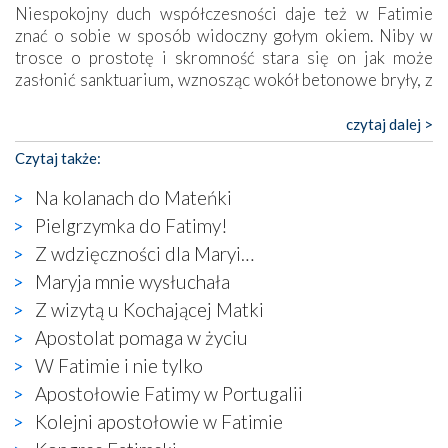
Niespokojny duch współczesności daje też w Fatimie
znać o sobie w sposób widoczny gołym okiem. Niby w
trosce o prostotę i skromność stara się on jak może
zasłonić sanktuarium, wznosząc wokół betonowe bryły, z
których niektóre nawet zostały poświęcone jako miejsca
katolickiego kultu. Tylko co wspólnego z żywą,
czytaj dalej >
autentyczną wiarą mogą mieć płaskie, szare bunkry albo
Czytaj także:
kaplice, w których Tabernakulum przypomina bardziej
skrzynkę na narzędzia? Albo co powiedzieć o ustawionym
Na kolanach do Mateńki
tuż przy nowej bazylice wielkim krzyżu, na którym
Pielgrzymka do Fatimy!
zamiast Chrystusa umieszczono dziwaczną postać jakby
Z wdzięczności dla Maryi…
wyjętą ze starożytnych hieroglifów? W kulturowym
kontekście naszych czasów to raczej karykatura niż godny
Maryja mnie wysłuchała
wizerunek Zbawiciela…
Z wizytą u Kochającej Matki
Zatem nawet w bezpośrednim otoczeniu sanktuarium
Apostolat pomaga w życiu
naocznie przekonaliśmy się, że wewnątrz Kościoła toczy
W Fatimie i nie tylko
się ogromna walka o kształt katolicyzmu i o serca
wierzących. Do czego to zmaganie może prowadzić,
Apostołowie Fatimy w Portugalii
widzieliśmy w urokliwym, niewielkim mieście Obidos,
Kolejni apostołowie w Fatimie
gdzie w miejscu dawnego kościoła działa dzisiaj…