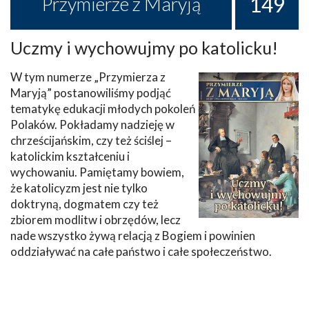
149
Przymierze z Maryją
Uczmy i wychowujmy po katolicku!
W tym numerze „Przymierza z
Maryją” postanowiliśmy podjąć
tematykę edukacji młodych pokoleń
Polaków. Pokładamy nadzieję w
chrześcijańskim, czy też ściślej –
katolickim kształceniu i
wychowaniu. Pamiętamy bowiem,
że katolicyzm jest nie tylko
doktryną, dogmatem czy też
zbiorem modlitw i obrzędów, lecz
nade wszystko żywą relacją z Bogiem i powinien
oddziaływać na całe państwo i całe społeczeństwo.