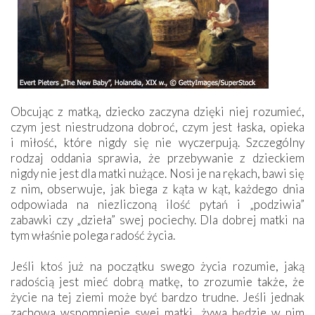
Obcując z matką, dziecko zaczyna dzięki niej rozumieć,
czym jest niestrudzona dobroć, czym jest łaska, opieka
i miłość, które nigdy się nie wyczerpują. Szczególny
rodzaj oddania sprawia, że przebywanie z dzieckiem
nigdy nie jest dla matki nużące. Nosi je na rękach, bawi się
z nim, obserwuje, jak biega z kąta w kąt, każdego dnia
odpowiada na niezliczoną ilość pytań i „podziwia”
zabawki czy „dzieła” swej pociechy. Dla dobrej matki na
tym właśnie polega radość życia.
Jeśli ktoś już na początku swego życia rozumie, jaką
radością jest mieć dobrą matkę, to zrozumie także, że
życie na tej ziemi może być bardzo trudne. Jeśli jednak
zachowa wspomnienie swej matki, żywa będzie w nim