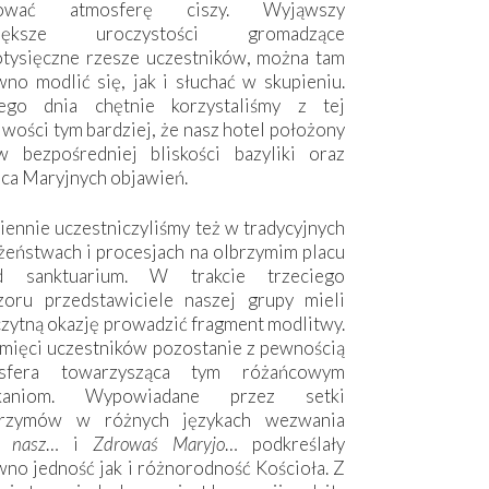
hować atmosferę ciszy. Wyjąwszy
większe uroczystości gromadzące
otysięczne rzesze uczestników, można tam
no modlić się, jak i słuchać w skupieniu.
ego dnia chętnie korzystaliśmy z tej
wości tym bardziej, że nasz hotel położony
w bezpośredniej bliskości bazyliki oraz
sca Maryjnych objawień.
ennie uczestniczyliśmy też w tradycyjnych
żeństwach i procesjach na olbrzymim placu
d sanktuarium. W trakcie trzeciego
zoru przedstawiciele naszej grupy mieli
zytną okazję prowadzić fragment modlitwy.
mięci uczestników pozostanie z pewnością
sfera towarzysząca tym różańcowym
tkaniom. Wypowiadane przez setki
grzymów w różnych językach wezwania
e nasz
… i
Zdrowaś Maryjo
… podkreślały
no jedność jak i różnorodność Kościoła. Z