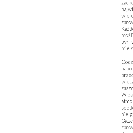
zac
naj
wiel
zarów
Każd
możli
był 
miej
Codzi
nabo
prze
wiec
zaszc
W pa
atmo
spo
piel
Ojcz
zarów