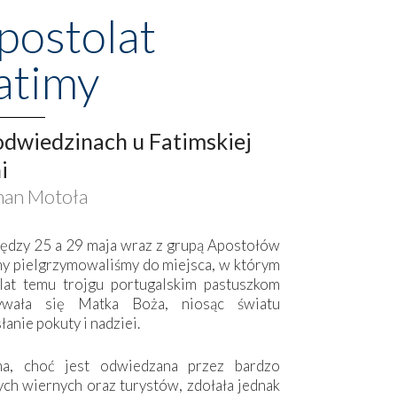
postolat
atimy
dwiedzinach u Fatimskiej
i
an Motoła
ędzy 25 a 29 maja wraz z grupą Apostołów
my pielgrzymowaliśmy do miejsca, w którym
lat temu trojgu portugalskim pastuszkom
ywała się Matka Boża, niosąc światu
łanie pokuty i nadziei.
ma, choć jest odwiedzana przez bardzo
ych wiernych oraz turystów, zdołała jednak