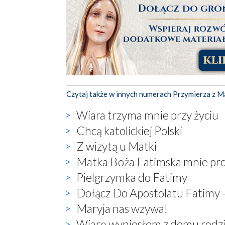
Czytaj także w innych numerach Przymierza z M
Wiara trzyma mnie przy życiu
Chcą katolickiej Polski
Z wizytą u Matki
Matka Boża Fatimska mnie pr
Pielgrzymka do Fatimy
Dołącz Do Apostolatu Fatimy 
Maryja nas wzywa!
Wiarę wyniosłem z domu rodz