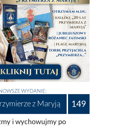
NOWSZE WYDANIE:
149
rzymierze z Maryją
my i wychowujmy po