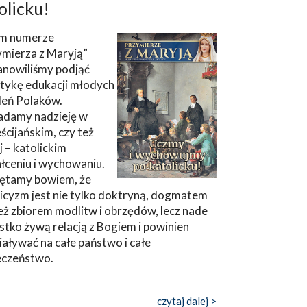
olicku!
m numerze
ymierza z Maryją”
anowiliśmy podjąć
tykę edukacji młodych
leń Polaków.
adamy nadzieję w
ścijańskim, czy też
ej – katolickim
łceniu i wychowaniu.
ętamy bowiem, że
icyzm jest nie tylko doktryną, dogmatem
eż zbiorem modlitw i obrzędów, lecz nade
tko żywą relacją z Bogiem i powinien
aływać na całe państwo i całe
eczeństwo.
czytaj dalej >