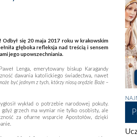
! Odbył się 20 maja 2017 roku w krakowskim
iła głęboka refleksja nad treścią i sensem
ami jego upowszechniania.
Paweł Lenga, emerytowany biskup Karagandy
zność dawania katolickiego świadectwa, nawet
może być jednym z tych, którzy niosą orędzie Boże –
NAJ
wygłosił wykład o potrzebie narodowej pokuty.
P
 gdyż grzech ma wymiar nie tylko osobisty, ale
czność za ofiarne wsparcie Apostołów, dzięki
anie.
Ucz