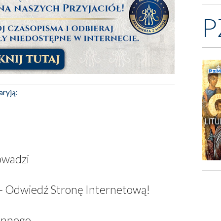
P
aryją:
owadzi
– Odwiedź Stronę Internetową!
innego