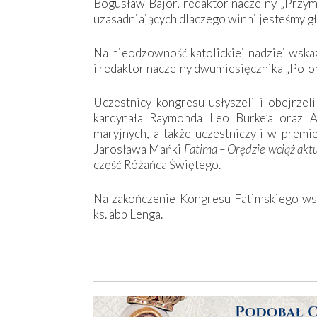
Bogusław Bajor, redaktor naczelny „Przym
uzasadniających dlaczego winni jesteśmy g
Na nieodzowność katolickiej nadziei wskaz
i redaktor naczelny dwumiesięcznika „Polon
Uczestnicy kongresu usłyszeli i obejrzel
kardynała Raymonda Leo Burke’a oraz An
maryjnych, a także uczestniczyli w prem
Jarosława Mańki
Fatima – Orędzie wciąż akt
część Różańca Świętego.
Na zakończenie Kongresu Fatimskiego wsz
ks. abp Lenga.