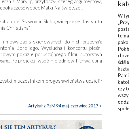
ierza z Maryją”, przytoczył szereg argumentów,
kat
łęboką cześć wobec Matki Najświętszej.
W ty
ał z kolei Sławomir Skiba, wiceprezes Instytutu
„Prz
ia Christiana”.
post
tema
i filmowy zapis skierowanych do nich przesłań:
poko
tonia Borellego. Wysłuchali koncertu pieśni
Pokł
ierowym pokazie poruszającego filmu autorstwa
chrze
ualne
. Po projekcji wspólnie odmówili chwalebną
ściśl
kszta
Pami
ystkim uczestnikom błogosławieństwa udzielił
katol
czy t
wszys
oddzi
Artykuł z PzM 94 maj-czerwiec 2017 >
społ