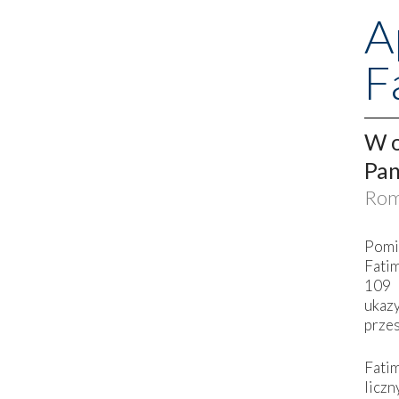
A
F
W o
Pan
Rom
Pomi
Fati
109 
ukaz
przes
Fati
liczn