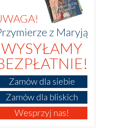
UWAGA!
Przymierze z Maryją
WYSYŁAMY
BEZPŁATNIE!
Zamów dla siebie
Zamów dla bliskich
Wesprzyj nas!