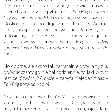
niepokój o jutro… Nic dziwnego, że wielu naszych
bliźnich zadaje sobie pytania:
Czy Pan Bóg nas karze?
Czy właśnie teraz nadchodzi czas Jego Sprawiedliwości?
Doskonale koresponduje z nimi tekst ks. Adama,
który przypomina, że, oczywiście, Pan Bóg jest
miłosierny, ale przecież nadal obowiązuje jedna
z podstawowych prawd wiary:
Bóg jest sędzią
sprawiedliwym, który za dobre wynagradza, a za złe
karze.
No dobrze, ale skoro tak namacalnie dotykamy zła,
doświadczamy go niemal codziennie, to jaki w tym
jest cel Stwórcy?
A może
– zapyta niejeden z nas –
Pan Bóg
pozwala na zło
?
Cóż na to odpowiedzieć? Można oczywiście się
żachnąć, ale to niewiele wyjaśni. Odsyłam więc do
artykułu naszego znakomitego autora, ojca Jana