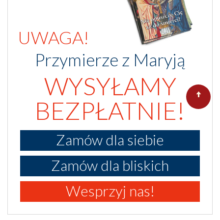
UWAGA!
Przymierze z Maryją
WYSYŁAMY
BEZPŁATNIE!
Zamów dla siebie
Zamów dla bliskich
Wesprzyj nas!