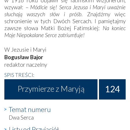
w 1916 roku objawił się fatimskim wizjonerom,
wzywał: –
Módlcie się! Serca Jezusa i Maryi uważnie
słuchają waszych słów i próśb.
Znajdźmy więc
schronienie w tych Dwóch Sercach. I pamiętajmy
zawsze słowa Matki Bożej Fatimskiej:
Na koniec
Moje Niepokalane Serce zatriumfuje!
W Jezusie i Maryi
Bogusław Bajor
redaktor naczelny
SPIS TREŚCI:
124
Przymierze z Maryją
Temat numeru
Dwa Serca
Listy od Przyjaciół